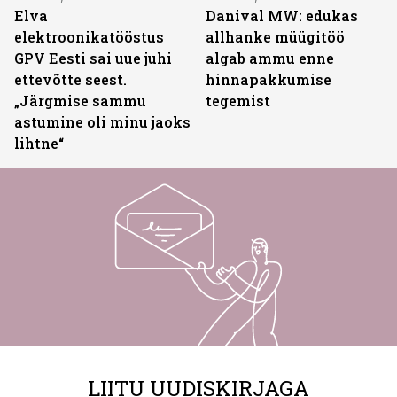
Elva
Danival MW: edukas
elektroonikatööstus
allhanke müügitöö
GPV Eesti sai uue juhi
algab ammu enne
ettevõtte seest.
hinnapakkumise
„Järgmise sammu
tegemist
astumine oli minu jaoks
lihtne“
LIITU UUDISKIRJAGA