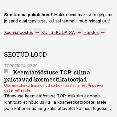
See teema pakub huvi?
Hakka neid märksõnu jälgima
ja saad alati teavituse, kui sel teemal ilmub midagi uut!
Keemiatööstus
KUTSEKODA SA
Haridus
SEOTUD LOOD
TOP
07.10.24, 07:30
Keemiatööstuse TOP: silma
paistavad kosmeetikatootjad
Üks esikolmiku firma olnud ka kolm aastat järjest Äripäeva
gasell-ettevõte.
Tänavuse keemiatööstuse TOPi esikolmik annab
kinnitust, et nõudlus ilu- ja kosmeetikatoodete järele
pole kahanenud ning kaks ettevõtet kolmest tegutseb
edukalt just selles valdkonnas.