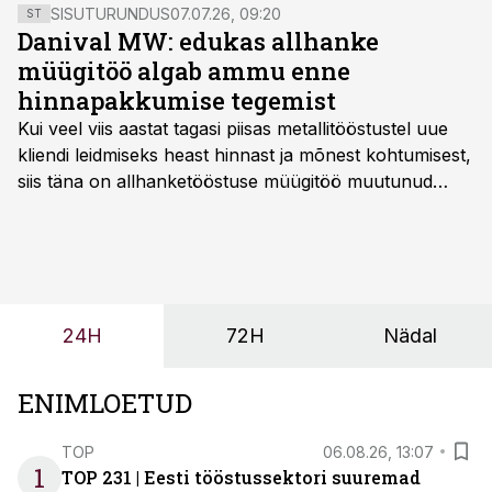
minema ekspordiks.
SISUTURUNDUS
07.07.26, 09:20
ST
Danival MW: edukas allhanke
müügitöö algab ammu enne
hinnapakkumise tegemist
Kui veel viis aastat tagasi piisas metallitööstustel uue
kliendi leidmiseks heast hinnast ja mõnest kohtumisest,
siis täna on allhanketööstuse müügitöö muutunud
märksa pikemaks ja süsteemsemaks. Konkurents on
kasvanud, kliendid kaaluvad otsuseid põhjalikumalt
ning partnerit ei valita enam ainult tootmisvõimekuse
või hinnakirja järgi.
24H
72H
Nädal
ENIMLOETUD
TOP
06.08.26, 13:07
1
TOP 231 | Eesti tööstussektori suuremad