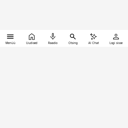
Menüü
Uudised
Raadio
Otsing
AI Chat
Logi sisse
Vana-Lõuna 39/1, 19094 Tallinn
(+372) 667 0111
toostusuudised@toostusuudised.ee
Telli
Reklaam
Firmast
Sisu kasutamisõigused
Ajakirjaniku