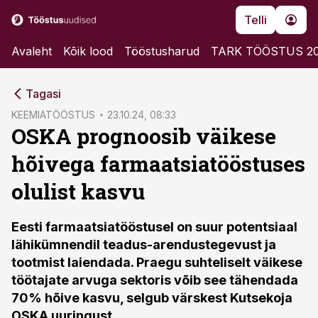
Telli
Avaleht
Kõik lood
Tööstusharud
TARK TÖÖSTUS 2
cebook
Tagasi
Twitter)
KEEMIATÖÖSTUS
23.10.24, 08:33
OSKA prognoosib väikese
kedIn
hõivega farmaatsiatööstuses
ail
olulist kasvu
k
Eesti farmaatsiatööstusel on suur potentsiaal
lähikümnendil teadus-arendustegevust ja
tootmist laiendada. Praegu suhteliselt väikese
töötajate arvuga sektoris võib see tähendada
70% hõive kasvu, selgub värskest Kutsekoja
OSKA uuringust
.