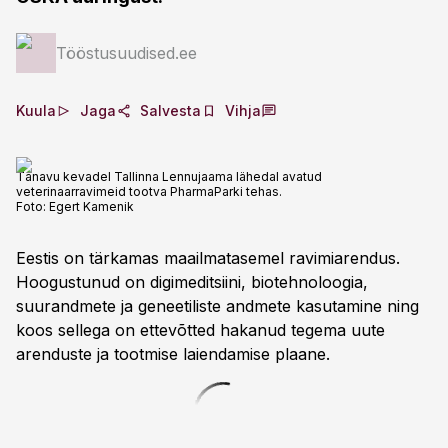
Tööstusuudised.ee
Kuula
Jaga
Salvesta
Vihja
Tänavu kevadel Tallinna Lennujaama lähedal avatud
veterinaarravimeid tootva PharmaParki tehas.
Foto:
Egert Kamenik
Eestis on tärkamas maailmatasemel ravimiarendus.
Hoogustunud on digimeditsiini, biotehnoloogia,
suurandmete ja geneetiliste andmete kasutamine ning
koos sellega on ettevõtted hakanud tegema uute
arenduste ja tootmise laiendamise plaane.