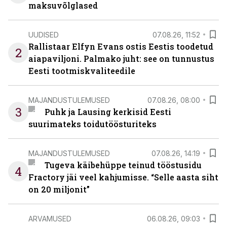
maksuvõlglased
UUDISED
07.08.26, 11:52
Rallistaar Elfyn Evans ostis Eestis toodetud
2
aiapaviljoni. Palmako juht: see on tunnustus
Eesti tootmiskvaliteedile
MAJANDUSTULEMUSED
07.08.26, 08:00
3
Puhk ja Lausing kerkisid Eesti
suurimateks toidutöösturiteks
MAJANDUSTULEMUSED
07.08.26, 14:19
Tugeva käibehüppe teinud tööstusidu
4
Fractory jäi veel kahjumisse. “Selle aasta siht
on 20 miljonit”
ARVAMUSED
06.08.26, 09:03