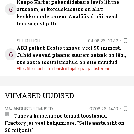
Kaupo Karba: pakendidebatis levib lihtne
5
arusaam, et korduskasutus on alati
keskkonnale parem. Analüüsid näitavad
teistsugust pilti
SUUR LUGU
04.08.26, 10:42
ABB palkab Eestis tänavu veel 90 inimest.
6
Juhid avavad plaane: suurem seisak on läbi,
uue aasta tootmismahud on ette müüdud
Ettevõte muutis tootmistöötajate palgasüsteemi
VIIMASED UUDISED
MAJANDUSTULEMUSED
07.08.26, 14:19
Tugeva käibehüppe teinud tööstusidu
Fractory jäi veel kahjumisse. “Selle aasta siht on
20 miljonit”