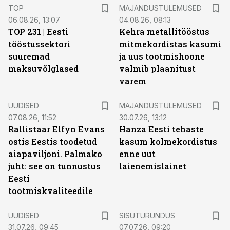
TOP
MAJANDUSTULEMUSED
06.08.26, 13:07
04.08.26, 08:13
TOP 231 | Eesti
Kehra metallitööstus
tööstussektori
mitmekordistas kasumi
suuremad
ja uus tootmishoone
maksuvõlglased
valmib plaanitust
varem
UUDISED
MAJANDUSTULEMUSED
07.08.26, 11:52
30.07.26, 13:12
Rallistaar Elfyn Evans
Hanza Eesti tehaste
ostis Eestis toodetud
kasum kolmekordistus
aiapaviljoni. Palmako
enne uut
juht: see on tunnustus
laienemislainet
Eesti
tootmiskvaliteedile
ST
UUDISED
SISUTURUNDUS
31.07.26, 09:45
07.07.26, 09:20