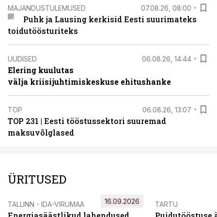
MAJANDUSTULEMUSED
07.08.26, 08:00
Puhk ja Lausing kerkisid Eesti suurimateks
toidutöösturiteks
UUDISED
06.08.26, 14:44
Elering kuulutas
välja kriisijuhtimiskeskuse ehitushanke
TOP
06.08.26, 13:07
TOP 231 | Eesti tööstussektori suuremad
maksuvõlglased
ÜRITUSED
16.09.2026
TALLINN - IDA-VIRUMAA
TARTU
Energiasäästlikud lahendused
Puidutööstuse 