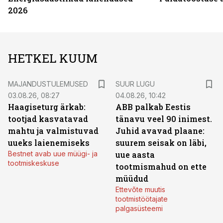
2026
HETKEL KUUM
MAJANDUSTULEMUSED
SUUR LUGU
03.08.26, 08:27
04.08.26, 10:42
Haagiseturg ärkab:
ABB palkab Eestis
tootjad kasvatavad
tänavu veel 90 inimest.
mahtu ja valmistuvad
Juhid avavad plaane:
uueks laienemiseks
suurem seisak on läbi,
Bestnet avab uue müügi- ja
uue aasta
tootmiskeskuse
tootmismahud on ette
müüdud
Ettevõte muutis
tootmistöötajate
palgasüsteemi