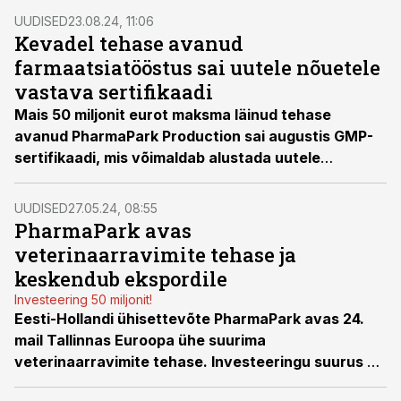
UUDISED
23.08.24, 11:06
Kevadel tehase avanud
farmaatsiatööstus sai uutele nõuetele
vastava sertifikaadi
Mais 50 miljonit eurot maksma läinud tehase
avanud PharmaPark Production sai augustis GMP-
sertifikaadi, mis võimaldab alustada uutele
farmaatsiatööstuse nõuetele vastava tootmisega.
UUDISED
27.05.24, 08:55
PharmaPark avas
veterinaarravimite tehase ja
keskendub ekspordile
Investeering 50 miljonit!
Eesti-Hollandi ühisettevõte PharmaPark avas 24.
mail Tallinnas Euroopa ühe suurima
veterinaarravimite tehase. Investeeringu suurus on
50 miljonit eurot ning lõviosa toodangust hakkab