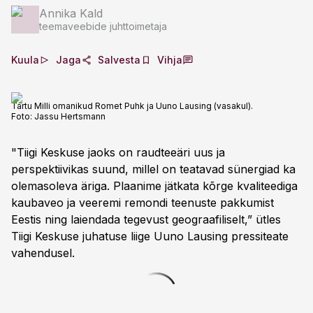
Annika Kald
teemaveebide juhttoimetaja
Kuula
Jaga
Salvesta
Vihja
Tartu Milli omanikud Romet Puhk ja Uuno Lausing (vasakul).
Foto:
Jassu Hertsmann
"Tiigi Keskuse jaoks on raudteeäri uus ja
perspektiivikas suund, millel on teatavad sünergiad ka
olemasoleva äriga. Plaanime jätkata kõrge kvaliteediga
kaubaveo ja veeremi remondi teenuste pakkumist
Eestis ning laiendada tegevust geograafiliselt,” ütles
Tiigi Keskuse juhatuse liige Uuno Lausing pressiteate
vahendusel.