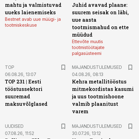
mahtu ja valmistuvad
Juhid avavad plaane:
uueks laienemiseks
suurem seisak on läbi,
Bestnet avab uue müügi- ja
uue aasta
tootmiskeskuse
tootmismahud on ette
müüdud
Ettevõte muutis
tootmistöötajate
palgasüsteemi
TOP
MAJANDUSTULEMUSED
06.08.26, 13:07
04.08.26, 08:13
TOP 231 | Eesti
Kehra metallitööstus
tööstussektori
mitmekordistas kasumi
suuremad
ja uus tootmishoone
maksuvõlglased
valmib plaanitust
varem
UUDISED
MAJANDUSTULEMUSED
07.08.26, 11:52
30.07.26, 13:12