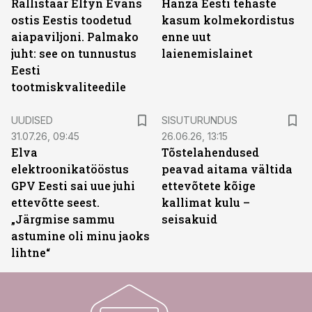
Rallistaar Elfyn Evans
Hanza Eesti tehaste
ostis Eestis toodetud
kasum kolmekordistus
aiapaviljoni. Palmako
enne uut
juht: see on tunnustus
laienemislainet
Eesti
tootmiskvaliteedile
ST
UUDISED
SISUTURUNDUS
31.07.26, 09:45
26.06.26, 13:15
Elva
Tõstelahendused
elektroonikatööstus
peavad aitama vältida
GPV Eesti sai uue juhi
ettevõtete kõige
ettevõtte seest.
kallimat kulu –
„Järgmise sammu
seisakuid
astumine oli minu jaoks
lihtne“