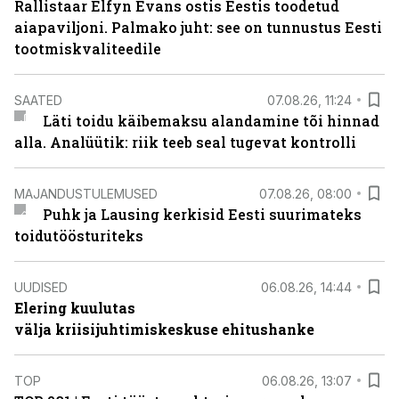
Rallistaar Elfyn Evans ostis Eestis toodetud
aiapaviljoni. Palmako juht: see on tunnustus Eesti
tootmiskvaliteedile
SAATED
07.08.26, 11:24
Läti toidu käibemaksu alandamine tõi hinnad
alla. Analüütik: riik teeb seal tugevat kontrolli
MAJANDUSTULEMUSED
07.08.26, 08:00
Puhk ja Lausing kerkisid Eesti suurimateks
toidutöösturiteks
UUDISED
06.08.26, 14:44
Elering kuulutas
välja kriisijuhtimiskeskuse ehitushanke
TOP
06.08.26, 13:07