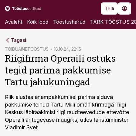
Telli
Avaleht
Kõik lood
Tööstusharud
TARK TÖÖSTUS 2
cebook
Tagasi
Twitter)
TOIDUAINETÖÖSTUS
18.10.24, 22:15
Riigifirma Operaili ostuks
kedIn
tegid parima pakkumise
ail
Tartu jahukuningad
k
Riik alustas enampakkumisel parima siduva
pakkumise teinud Tartu Milli omanikfirmaga Tiigi
Keskus läbirääkimisi riigi raudteevedude ettevõtte
Operaili äritegevuse müügiks, ütles taristuminister
Vladimir Svet.