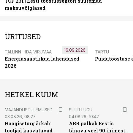
TOP 231 | Eesti tööstussektori suuremad
maksuvõlglased
ÜRITUSED
16.09.2026
TALLINN - IDA-VIRUMAA
TARTU
Energiasäästlikud lahendused
Puidutööstuse 
2026
HETKEL KUUM
MAJANDUSTULEMUSED
SUUR LUGU
03.08.26, 08:27
04.08.26, 10:42
Haagiseturg ärkab:
ABB palkab Eestis
tootjad kasvatavad
tänavu veel 90 inimest.