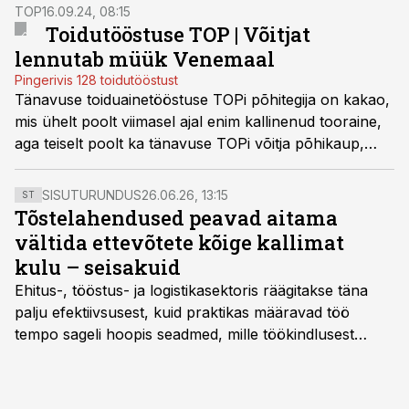
TOP
16.09.24, 08:15
Toidutööstuse TOP | Võitjat
lennutab müük Venemaal
Pingerivis 128 toidutööstust
Tänavuse toiduainetööstuse TOPi põhitegija on kakao,
mis ühelt poolt viimasel ajal enim kallinenud tooraine,
aga teiselt poolt ka tänavuse TOPi võitja põhikaup,
mida müüakse selles firmas enim Venemaale.
SISUTURUNDUS
26.06.26, 13:15
ST
Tõstelahendused peavad aitama
vältida ettevõtete kõige kallimat
kulu – seisakuid
Ehitus-, tööstus- ja logistikasektoris räägitakse täna
palju efektiivsusest, kuid praktikas määravad töö
tempo sageli hoopis seadmed, mille töökindlusest
sõltub kogu objekti või tootmise sujuvus. Kui tõstuk
seisab, töö katkeb või masin ei vasta töötingimustele,
ei tähenda see ettevõtte jaoks ainult tehnilist