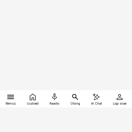
Menüü
Uudised
Raadio
Otsing
AI Chat
Logi sisse
Vana-Lõuna 39/1, 19094 Tallinn