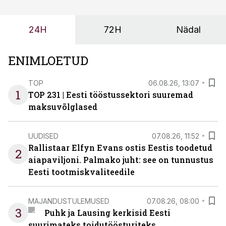
probleemi, vaid otsest rahalist kulu, venivaid tähtaegu
ja suuremaid riske tööohutusele.
24H
72H
Nädal
ENIMLOETUD
TOP
06.08.26, 13:07
1
TOP 231 | Eesti tööstussektori suuremad
maksuvõlglased
UUDISED
07.08.26, 11:52
Rallistaar Elfyn Evans ostis Eestis toodetud
2
aiapaviljoni. Palmako juht: see on tunnustus
Eesti tootmiskvaliteedile
MAJANDUSTULEMUSED
07.08.26, 08:00
3
Puhk ja Lausing kerkisid Eesti
suurimateks toidutöösturiteks