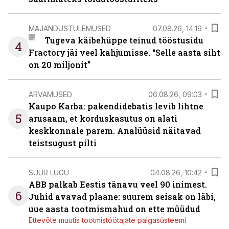
MAJANDUSTULEMUSED
07.08.26, 14:19
Tugeva käibehüppe teinud tööstusidu
4
Fractory jäi veel kahjumisse. “Selle aasta siht
on 20 miljonit”
ARVAMUSED
06.08.26, 09:03
Kaupo Karba: pakendidebatis levib lihtne
5
arusaam, et korduskasutus on alati
keskkonnale parem. Analüüsid näitavad
teistsugust pilti
SUUR LUGU
04.08.26, 10:42
ABB palkab Eestis tänavu veel 90 inimest.
6
Juhid avavad plaane: suurem seisak on läbi,
uue aasta tootmismahud on ette müüdud
Ettevõte muutis tootmistöötajate palgasüsteemi