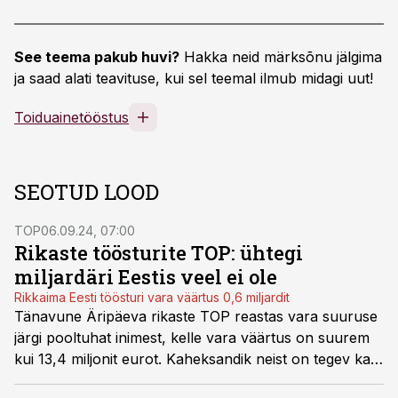
See teema pakub huvi?
Hakka neid märksõnu jälgima
ja saad alati teavituse, kui sel teemal ilmub midagi uut!
Toiduainetööstus
SEOTUD LOOD
TOP
06.09.24, 07:00
Rikaste töösturite TOP: ühtegi
miljardäri Eestis veel ei ole
Rikkaima Eesti töösturi vara väärtus 0,6 miljardit
Tänavune Äripäeva rikaste TOP reastas vara suuruse
järgi pooltuhat inimest, kelle vara väärtus on suurem
kui 13,4 miljonit eurot. Kaheksandik neist on tegev ka
tööstussektoris.