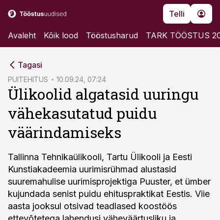
Telli
Avaleht
Kõik lood
Tööstusharud
TARK TÖÖSTUS 2
cebook
Tagasi
Twitter)
PUITEHITUS
10.09.24, 07:24
Ülikoolid algatasid uuringu
kedIn
vähekasutatud puidu
ail
väärindamiseks
k
Tallinna Tehnikaülikooli, Tartu Ülikooli ja Eesti
Kunstiakadeemia uurimisrühmad alustasid
suuremahulise uurimisprojektiga Puuster, et ümber
kujundada senist puidu ehituspraktikat Eestis. Viie
aasta jooksul otsivad teadlased koostöös
ettevõtetega lahendusi väheväärtusliku ja