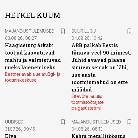
HETKEL KUUM
MAJANDUSTULEMUSED
SUUR LUGU
03.08.26, 08:27
04.08.26, 10:42
Haagiseturg ärkab:
ABB palkab Eestis
tootjad kasvatavad
tänavu veel 90 inimest.
mahtu ja valmistuvad
Juhid avavad plaane:
uueks laienemiseks
suurem seisak on läbi,
Bestnet avab uue müügi- ja
uue aasta
tootmiskeskuse
tootmismahud on ette
müüdud
Ettevõte muutis
tootmistöötajate
palgasüsteemi
UUDISED
MAJANDUSTULEMUSED
31.07.26, 09:45
04.08.26, 08:13
Elva
Kehra metallitööstus