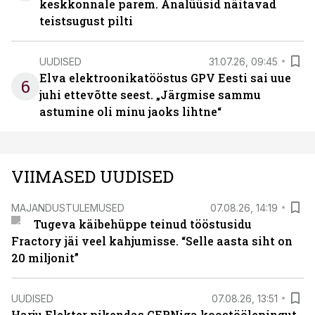
keskkonnale parem. Analüüsid näitavad
teistsugust pilti
UUDISED
31.07.26, 09:45
Elva elektroonikatööstus GPV Eesti sai uue
6
juhi ettevõtte seest. „Järgmise sammu
astumine oli minu jaoks lihtne“
VIIMASED UUDISED
MAJANDUSTULEMUSED
07.08.26, 14:19
Tugeva käibehüppe teinud tööstusidu
Fractory jäi veel kahjumisse. “Selle aasta siht on
20 miljonit”
UUDISED
07.08.26, 13:51
Harju Elekter pikendas CERNiga koostöölepingut