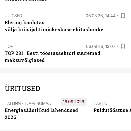
UUDISED
06.08.26, 14:44
Elering kuulutas
välja kriisijuhtimiskeskuse ehitushanke
TOP
06.08.26, 13:07
TOP 231 | Eesti tööstussektori suuremad
maksuvõlglased
ÜRITUSED
16.09.2026
TALLINN - IDA-VIRUMAA
TARTU
Energiasäästlikud lahendused
Puidutööstuse 
2026