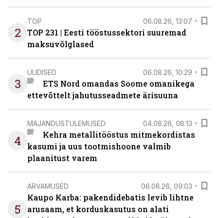
TOP
06.08.26, 13:07
2
TOP 231 | Eesti tööstussektori suuremad
maksuvõlglased
UUDISED
06.08.26, 10:29
3
ETS Nord omandas Soome omanikega
ettevõttelt jahutusseadmete ärisuuna
MAJANDUSTULEMUSED
04.08.26, 08:13
Kehra metallitööstus mitmekordistas
4
kasumi ja uus tootmishoone valmib
plaanitust varem
ARVAMUSED
06.08.26, 09:03
Kaupo Karba: pakendidebatis levib lihtne
5
arusaam, et korduskasutus on alati