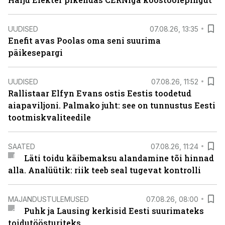
UUDISED
07.08.26, 13:35
Enefit avas Poolas oma seni suurima
päikesepargi
UUDISED
07.08.26, 11:52
Rallistaar Elfyn Evans ostis Eestis toodetud
aiapaviljoni. Palmako juht: see on tunnustus Eesti
tootmiskvaliteedile
SAATED
07.08.26, 11:24
Läti toidu käibemaksu alandamine tõi hinnad
alla. Analüütik: riik teeb seal tugevat kontrolli
MAJANDUSTULEMUSED
07.08.26, 08:00
Puhk ja Lausing kerkisid Eesti suurimateks
toidutöösturiteks