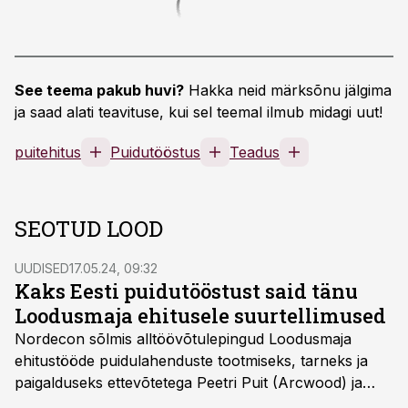
See teema pakub huvi?
Hakka neid märksõnu jälgima
ja saad alati teavituse, kui sel teemal ilmub midagi uut!
puitehitus
Puidutööstus
Teadus
SEOTUD LOOD
UUDISED
17.05.24, 09:32
Kaks Eesti puidutööstust said tänu
Loodusmaja ehitusele suurtellimused
Nordecon sõlmis alltöövõtulepingud Loodusmaja
ehitustööde puidulahenduste tootmiseks, tarneks ja
paigalduseks ettevõtetega Peetri Puit (Arcwood) ja
EstNor.