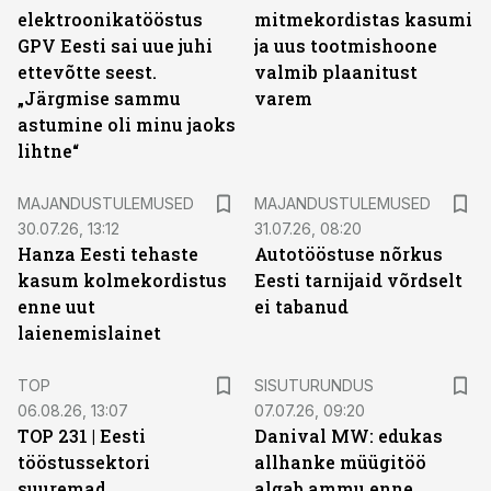
elektroonikatööstus
mitmekordistas kasumi
GPV Eesti sai uue juhi
ja uus tootmishoone
ettevõtte seest.
valmib plaanitust
„Järgmise sammu
varem
astumine oli minu jaoks
lihtne“
MAJANDUSTULEMUSED
MAJANDUSTULEMUSED
30.07.26, 13:12
31.07.26, 08:20
Hanza Eesti tehaste
Autotööstuse nõrkus
kasum kolmekordistus
Eesti tarnijaid võrdselt
enne uut
ei tabanud
laienemislainet
ST
TOP
SISUTURUNDUS
06.08.26, 13:07
07.07.26, 09:20
TOP 231 | Eesti
Danival MW: edukas
tööstussektori
allhanke müügitöö
suuremad
algab ammu enne