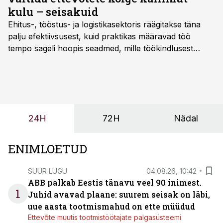
kulu – seisakuid
Ehitus-, tööstus- ja logistikasektoris räägitakse täna
palju efektiivsusest, kuid praktikas määravad töö
tempo sageli hoopis seadmed, mille töökindlusest
sõltub kogu objekti või tootmise sujuvus. Kui tõstuk
seisab, töö katkeb või masin ei vasta töötingimustele,
ei tähenda see ettevõtte jaoks ainult tehnilist
probleemi, vaid otsest rahalist kulu, venivaid tähtaegu
ja suuremaid riske tööohutusele.
24H
72H
Nädal
ENIMLOETUD
SUUR LUGU
04.08.26, 10:42
ABB palkab Eestis tänavu veel 90 inimest.
1
Juhid avavad plaane: suurem seisak on läbi,
uue aasta tootmismahud on ette müüdud
Ettevõte muutis tootmistöötajate palgasüsteemi