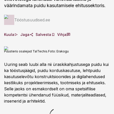
väärindamata puidu kasutamisele ehitussektoris.
Tööstusuudised.ee
Kuula
Jaga
Salvesta
Vihja
Puusteris osalejad TalTechis.
Foto:
Erakogu
Uuring seab luubi alla nii üraskikahjustusega puidu kui
ka tööstusjäägid, puidu korduskasutuse, lehtpuidu
kasutuselevõtu konstruktsioonides ja digilahendused
kestlikuks projekteerimiseks, tootmiseks ja ehituseks.
Selle jaoks on esmakordselt on oma spetsiifilise
kompetentsi ühendanud füüsikud, materjaliteadlased,
insenerid ja arhitektid.