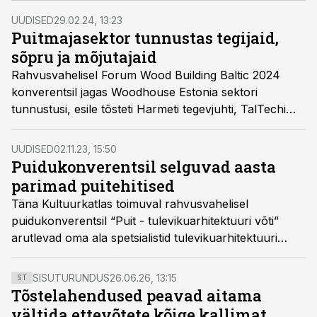
UUDISED
29.02.24, 13:23
Puitmajasektor tunnustas tegijaid,
sõpru ja mõjutajaid
Rahvusvahelisel Forum Wood Building Baltic 2024
konverentsil jagas Woodhouse Estonia sektori
tunnustusi, esile tõsteti Harmeti tegevjuhti, TalTechi
ehituskonstruktsioonide professorit, Ukraina
ülesehituse eestvedajat ja puitehituse arengute eest
UUDISED
02.11.23, 15:50
seisjaid.
Puidukonverentsil selguvad aasta
parimad puitehitised
Täna Kultuurkatlas toimuval rahvusvahelisel
puidukonverentsil “Puit - tulevikuarhitektuuri võti”
arutlevad oma ala spetsialistid tulevikuarhitektuuri
väljakutsete ja võimaluste üle. Õhtu lõpus selguvad ka
Eesti aasta parimad puitehitised.
SISUTURUNDUS
26.06.26, 13:15
ST
Tõstelahendused peavad aitama
vältida ettevõtete kõige kallimat