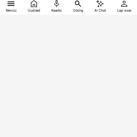
Menüü
Uudised
Raadio
Otsing
AI Chat
Logi sisse
Vana-Lõuna 39/1, 19094 Tallinn
(+372) 667 0111
toostusuudised@toostusuudised.ee
Telli
Reklaam
Firmast
Sisu kasutamisõigused
Ajakirjaniku
eetikakoodeks
Üldtingimused
Privaatsustingimused
Küpsiste poliitika
KKK
Eesti Meediaettevõtete
Eelistuste haldamine
Liit