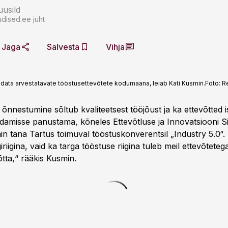
usild
dised.ee juht
Jaga
Salvesta
Vihja
idata arvestatavate tööstusettevõtete kodumaana, leiab Kati Kusmin.
Foto:
R
 õnnestumine sõltub kvaliteetsest tööjõust ja ka ettevõtted 
ndamisse panustama, kõneles Ettevõtluse ja Innovatsiooni S
in täna Tartus toimuval tööstuskonverentsil „Industry 5.0“.
igiriigina, vaid ka targa tööstuse riigina tuleb meil ettevõtet
tta,“ rääkis Kusmin.