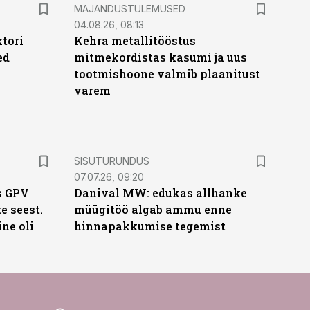
MAJANDUSTULEMUSED
04.08.26, 08:13
ktori
Kehra metallitööstus
ed
mitmekordistas kasumi ja uus
tootmishoone valmib plaanitust
varem
ST
SISUTURUNDUS
07.07.26, 09:20
s GPV
Danival MW: edukas allhanke
te seest.
müügitöö algab ammu enne
ne oli
hinnapakkumise tegemist