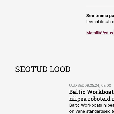
See teema pa
teemal ilmub m
Metallitööstus
SEOTUD LOOD
UUDISED
09.05.24, 08:00
Baltic Workboat
niipea roboteid
Baltic Workboats niipea
on vähe standardseid tö