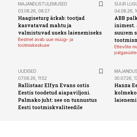
MAJANDUSTULEMUSED
SUUR LUG
03.08.26, 08:27
04.08.26, 1
Haagiseturg ärkab: tootjad
ABB palk
kasvatavad mahtu ja
inimest.
valmistuvad uueks laienemiseks
suurem s
Bestnet avab uue müügi- ja
tootmis
tootmiskeskuse
Ettevõte mu
palgasüste
UUDISED
MAJANDU
07.08.26, 11:52
30.07.26, 13
Rallistaar Elfyn Evans ostis
Hanza Ee
Eestis toodetud aiapaviljoni.
kolmekor
Palmako juht: see on tunnustus
laienemi
Eesti tootmiskvaliteedile