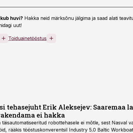
kub huvi?
Hakka neid märksõnu jälgima ja saad alati teavitu
idagi uut!
Toiduainetööstus
si tehasejuht Erik Aleksejev: Saaremaa l
 rakendama ei hakka
 täisautomatiseeritud robottehasele ei mõtle, sest Nasval v
id, rääkis tööstuskonverentsil Industry 5.0 Baltic Workboat