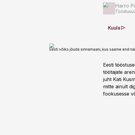
Harro Pu
Tööstusuu
Kuula
Eesti võiks jõuda sinnamaani, kus saame end nä
Eesti tööstuse
töötajate are
juht Kati Kusm
mitte ainult d
fookusesse võ