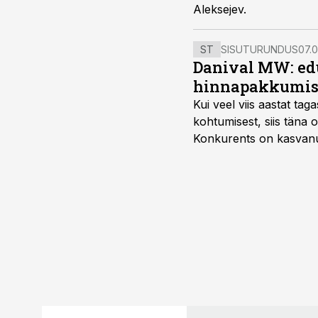
Aleksejev.
ST
SISUTURUNDUS
07.0
Danival MW: ed
hinnapakkumis
Kui veel viis aastat tag
kohtumisest, siis tän
Konkurents on kasvanud,
tootmisvõimekuse või hi