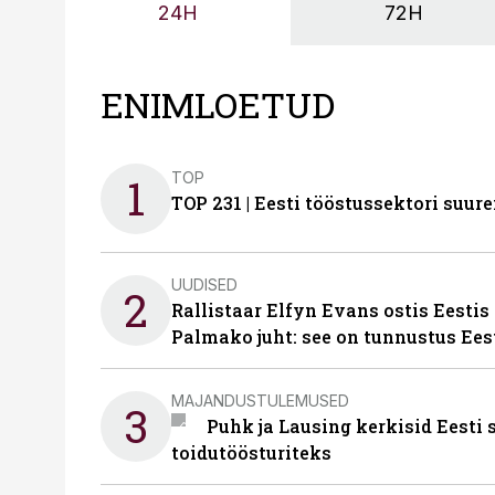
24H
72H
ENIMLOETUD
TOP
1
TOP 231 | Eesti tööstussektori su
UUDISED
2
Rallistaar Elfyn Evans ostis Eestis
Palmako juht: see on tunnustus Ees
MAJANDUSTULEMUSED
3
Puhk ja Lausing kerkisid Eesti
toidutöösturiteks