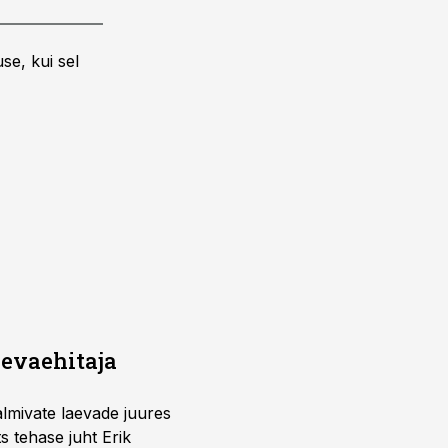
se, kui sel
aevaehitaja
almivate laevade juures
s tehase juht Erik