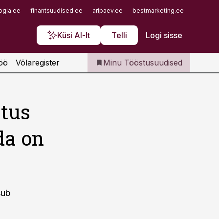
Iseteenindus
ogia.ee
finantsuudised.ee
aripaev.ee
bestmarketing.ee
finantsu
Telli Tööstusuudised
Küsi AI-lt
Telli
Logi sisse
öö
Võlaregister
Minu Tööstusuudised
stus
da on
sub