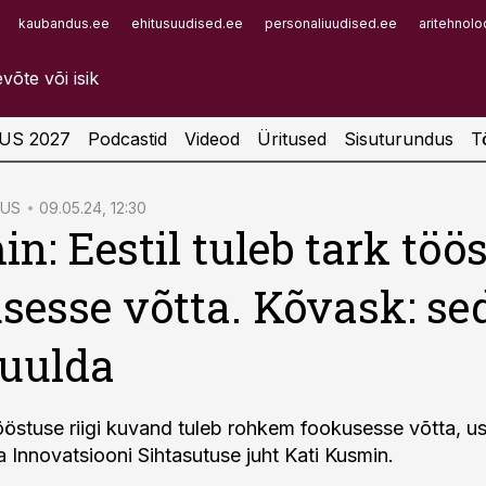
kaubandus.ee
ehitusuudised.ee
personaliuudised.ee
aritehnolo
Infopank
Radar
US 2027
Podcastid
Videod
Üritused
Sisuturundus
T
TUS
09.05.24, 12:30
n: Eestil tuleb tark töö
sesse võtta. Kõvask: se
uulda
tööstuse riigi kuvand tuleb rohkem fookusesse võtta, u
a Innovatsiooni Sihtasutuse juht Kati Kusmin.