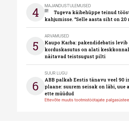
MAJANDUSTULEMUSED
4
Tugeva käibehüppe teinud tööst
kahjumisse. “Selle aasta siht on 20 
ARVAMUSED
5
Kaupo Karba: pakendidebatis levib 
korduskasutus on alati keskkonna
näitavad teistsugust pilti
SUUR LUGU
ABB palkab Eestis tänavu veel 90 
6
plaane: suurem seisak on läbi, uue
ette müüdud
Ettevõte muutis tootmistöötajate palgasüste