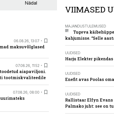
Nädal
VIIMASED U
MAJANDUSTULEMUSED
Tugeva käibehüppe 
kahjumisse. “Selle aast
06.08.26, 13:07
uremad maksuvõlglased
UUDISED
Harju Elekter pikenda
07.08.26, 11:52
 toodetud aiapaviljoni.
UUDISED
ti tootmiskvaliteedile
Enefit avas Poolas oma
07.08.26, 08:00
UUDISED
 suurimateks
Rallistaar Elfyn Evans 
Palmako juht: see on t