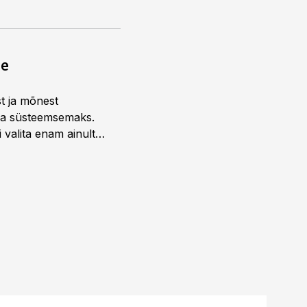
ne
st ja mõnest
 ja süsteemsemaks.
 valita enam ainult