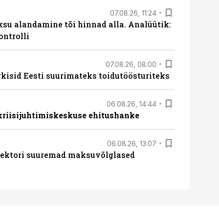
07.08.26, 11:24
ksu alandamine tõi hinnad alla. Analüütik:
ontrolli
07.08.26, 08:00
rkisid Eesti suurimateks toidutöösturiteks
06.08.26, 14:44
 kriisijuhtimiskeskuse ehitushanke
06.08.26, 13:07
ssektori suuremad maksuvõlglased