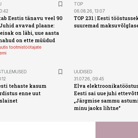
U
TOP
0:42
06.08.26, 13:07
ab Eestis tänavu veel 90
TOP 231 | Eesti tööstusse
 Juhid avavad plaane:
suuremad maksuvõlglas
eisak on läbi, uue aasta
mahud on ette müüdud
utis tootmistöötajate
emi
STULEMUSED
UUDISED
:12
31.07.26, 09:45
sti tehaste kasum
Elva elektroonikatööstu
distus enne uut
Eesti sai uue juhi ettevõt
slainet
„Järgmise sammu astumi
minu jaoks lihtne“