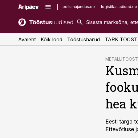
pollumajandus.ee
logistikauudised.ee
kaubandus.ee
imelineajalugu.ee
kinnisvarauudised.ee
imelineteadus.ee
Avaleht
Kõik lood
Tööstusharud
TARK TÖÖST
cebook
METALLITÖÖS
Kusmi
Twitter)
kedIn
fooku
ail
hea k
k
Eesti targa 
Ettevõtluse j