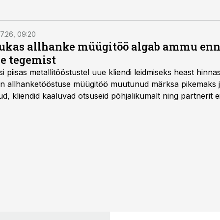
7.26, 09:20
ukas allhanke müügitöö algab ammu en
e tegemist
asi piisas metallitööstustel uue kliendi leidmiseks heast hinna
a on allhanketööstuse müügitöö muutunud märksa pikemaks
 kliendid kaaluvad otsuseid põhjalikumalt ning partnerit ei
nnakirja järgi.