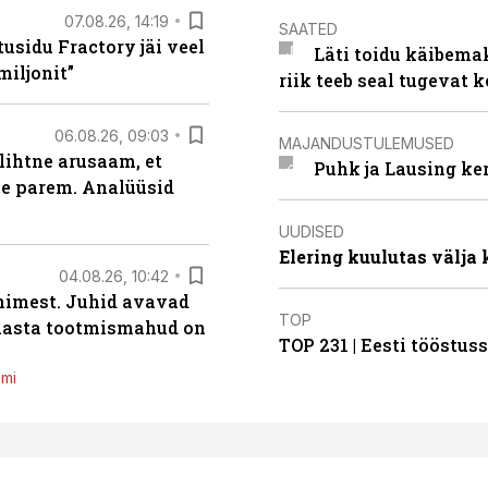
07.08.26, 14:19
SAATED
usidu Fractory jäi veel
Läti toidu käibema
miljonit”
riik teeb seal tugevat k
06.08.26, 09:03
MAJANDUSTULEMUSED
lihtne arusaam, et
Puhk ja Lausing ke
le parem. Analüüsid
UUDISED
Elering kuulutas välja
04.08.26, 10:42
inimest. Juhid avavad
TOP
 aasta tootmismahud on
TOP 231 | Eesti tööstu
emi