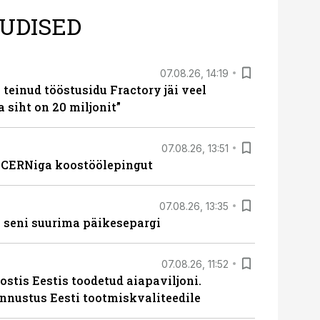
UDISED
07.08.26, 14:19
teinud tööstusidu Fractory jäi veel
a siht on 20 miljonit”
07.08.26, 13:51
s CERNiga koostöölepingut
07.08.26, 13:35
 seni suurima päikesepargi
07.08.26, 11:52
ostis Eestis toodetud aiapaviljoni.
unnustus Eesti tootmiskvaliteedile