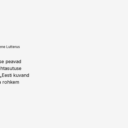
ene Lutterus
ise peavad
ihtasutuse
 „Eesti kuvand
ega rohkem