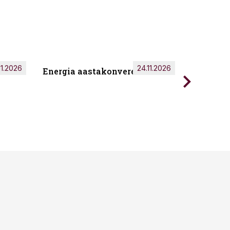
11.2026
24.11.2026
Energia aastakonverents 2026
Tark töö