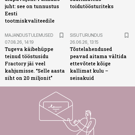
juht: see on tunnustus
toidutöösturiteks
Eesti
tootmiskvaliteedile
ST
MAJANDUSTULEMUSED
SISUTURUNDUS
07.08.26, 14:19
26.06.26, 13:15
Tugeva käibehüppe
Tõstelahendused
teinud tööstusidu
peavad aitama vältida
Fractory jäi veel
ettevõtete kõige
kahjumisse. “Selle aasta
kallimat kulu –
siht on 20 miljonit”
seisakuid