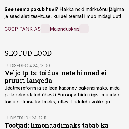
See teema pakub huvi?
Hakka neid märksõnu jälgima
ja saad alati teavituse, kui sel teemal ilmub midagi uut!
COOP PANK AS
Majanduskriis
SEOTUD LOOD
UUDISED
16.04.24, 13:00
Veljo Ipits: toiduainete hinnad ei
pruugi langeda
Jäätmereform ja sellega kaasnev pakendimaks, mida
pole rakendatud üheski Euroopa Liidu riigis, muudab
toidutootmise kallimaks, ütles Toiduliidu volikogu
esimees Veljo Ipits tänasel toidutööstuse 18.
aastakonverentsil.
UUDISED
11.04.24, 12:11
Tootjad: limonaadimaks tabab ka