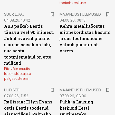
tootmiskeskuse
SUUR LUGU
MAJANDUSTULEMUSED
04.08.26, 10:42
04.08.26, 08:13
ABB palkab Eestis
Kehra metallitööstus
tänavu veel 90 inimest.
mitmekordistas kasumi
Juhid avavad plaane:
ja uus tootmishoone
suurem seisak on läbi,
valmib plaanitust
uue aasta
varem
tootmismahud on ette
müüdud
Ettevõte muutis
tootmistöötajate
palgasüsteemi
UUDISED
MAJANDUSTULEMUSED
07.08.26, 11:52
07.08.26, 08:00
Rallistaar Elfyn Evans
Puhk ja Lausing
ostis Eestis toodetud
kerkisid Eesti
aiapaviljoni. Palmako
suurimateks