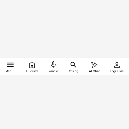
Menüü
Uudised
Raadio
Otsing
AI Chat
Logi sisse
Vana-Lõuna 39/1, 19094 Tallinn
(+372) 667 0111
toostusuudised@toostusuudised.ee