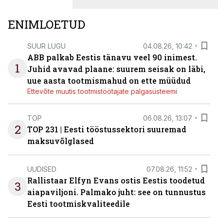
ENIMLOETUD
SUUR LUGU
04.08.26, 10:42
ABB palkab Eestis tänavu veel 90 inimest.
1
Juhid avavad plaane: suurem seisak on läbi,
uue aasta tootmismahud on ette müüdud
Ettevõte muutis tootmistöötajate palgasüsteemi
TOP
06.08.26, 13:07
2
TOP 231 | Eesti tööstussektori suuremad
maksuvõlglased
UUDISED
07.08.26, 11:52
Rallistaar Elfyn Evans ostis Eestis toodetud
3
aiapaviljoni. Palmako juht: see on tunnustus
Eesti tootmiskvaliteedile