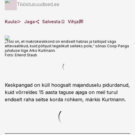
Tööstusuudised.ee
Kuula
Jaga
Salvesta
Vihja
„Tõsi on, et makrokeskkond on endiselt habras ja tarbijad väga
ettevaatlikud, kuid põhjust tegelikult selleks pole,“ sõnas Coop Panga
juhatuse liige Arko Kurtmann.
Foto:
Erlend Staub
Keskpangad on küll hoogsalt majanduselu pidurdanud,
kuid võrreldes 15 aasta taguse ajaga on meil turul
endiselt raha seitse korda rohkem, märkis Kurtmann.