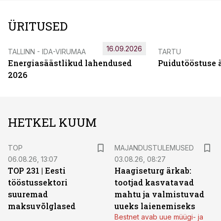
ÜRITUSED
16.09.2026
TALLINN - IDA-VIRUMAA
TARTU
Energiasäästlikud lahendused
Puidutööstuse 
2026
HETKEL KUUM
TOP
MAJANDUSTULEMUSED
06.08.26, 13:07
03.08.26, 08:27
TOP 231 | Eesti
Haagiseturg ärkab:
tööstussektori
tootjad kasvatavad
suuremad
mahtu ja valmistuvad
maksuvõlglased
uueks laienemiseks
Bestnet avab uue müügi- ja