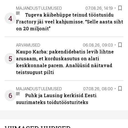
MAJANDUSTULEMUSED
07.08.26, 14:19
Tugeva käibehüppe teinud tööstusidu
4
Fractory jäi veel kahjumisse. “Selle aasta siht
on 20 miljonit”
ARVAMUSED
06.08.26, 09:03
Kaupo Karba: pakendidebatis levib lihtne
5
arusaam, et korduskasutus on alati
keskkonnale parem. Analüüsid näitavad
teistsugust pilti
MAJANDUSTULEMUSED
07.08.26, 08:00
6
Puhk ja Lausing kerkisid Eesti
suurimateks toidutöösturiteks