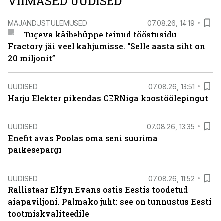
VIIMASED UUDISED
MAJANDUSTULEMUSED
07.08.26, 14:19
Tugeva käibehüppe teinud tööstusidu
Fractory jäi veel kahjumisse. “Selle aasta siht on
20 miljonit”
UUDISED
07.08.26, 13:51
Harju Elekter pikendas CERNiga koostöölepingut
UUDISED
07.08.26, 13:35
Enefit avas Poolas oma seni suurima
päikesepargi
UUDISED
07.08.26, 11:52
Rallistaar Elfyn Evans ostis Eestis toodetud
aiapaviljoni. Palmako juht: see on tunnustus Eesti
tootmiskvaliteedile