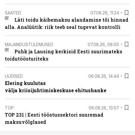
SAATED
07.08.26, 11:24
Läti toidu käibemaksu alandamine tõi hinnad
alla. Analüütik: riik teeb seal tugevat kontrolli
MAJANDUSTULEMUSED
07.08.26, 08:00
Puhk ja Lausing kerkisid Eesti suurimateks
toidutöösturiteks
UUDISED
06.08.26, 14:44
Elering kuulutas
välja kriisijuhtimiskeskuse ehitushanke
TOP
06.08.26, 13:07
TOP 231 | Eesti tööstussektori suuremad
maksuvõlglased