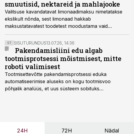
smuutisid, nektareid ja mahlajooke
Valitsuse kavandatavat limonaadimaksu nimetatakse
ekslikult nõnda, sest limonaad hakkab
maksustatavatest toodetest moodustama vaid
kolmandiku. Maksu alla lähevad aga ka mahlajoogid,
nektarid, maitseveed ja näiteks smuutid, märgivad
SISUTURUNDUS
13.07.26, 14:36
ST
joogitootjad.
Pakendamisliini edu algab
tootmisprotsessi mõistmisest, mitte
roboti valimisest
Tootmisettevõtte pakendamisprotsessi eduka
automatiseerimise aluseks on kogu tootmisvoo
põhjalik analüüs, et uus süsteem sobituks
olemasolevasse keskkonda, aitaks vähendada
tööjõuvajadust ning oleks valmis ka ettevõtte
tulevasteks arenguteks. Lihtsalt roboti lisamine
enamasti oodatud tulemust ei too, nendib tootmise ja
tööstuse automatiseerimislahenduste arendaja Smitech
24H
72H
Nädal
OÜ tegevjuht Sander Mitendorf.