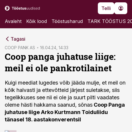
Telli
Avaleht
Kõik lood
Tööstusharud
TARK TÖÖSTUS 2
cebook
Tagasi
Twitter)
COOP PANK AS
16.04.24, 14:33
Coop panga juhatuse liige:
kedIn
meil ei ole pankrotilainet
ail
k
Kuigi meediat lugedes võib jääda mulje, et meil on
kõik halvasti ja ettevõtteid järjest suletakse, siis
tegelikkuses see nii ei ole ja suurt pilti vaadates
oleme hästi hakkama saanud, sõnas
Coop Panga
juhatuse liige Arko Kurtmann T
oiduliidu
tänasel 18. aastakonverentsil