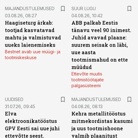
MAJANDUSTULEMUSED
SUUR LUGU
03.08.26, 08:27
04.08.26, 10:42
Haagiseturg ärkab:
ABB palkab Eestis
tootjad kasvatavad
tänavu veel 90 inimest.
mahtu ja valmistuvad
Juhid avavad plaane:
uueks laienemiseks
suurem seisak on läbi,
Bestnet avab uue müügi- ja
uue aasta
tootmiskeskuse
tootmismahud on ette
müüdud
Ettevõte muutis
tootmistöötajate
palgasüsteemi
UUDISED
MAJANDUSTULEMUSED
31.07.26, 09:45
04.08.26, 08:13
Elva
Kehra metallitööstus
elektroonikatööstus
mitmekordistas kasumi
GPV Eesti sai uue juhi
ja uus tootmishoone
ettevõtte seest.
valmib plaanitust