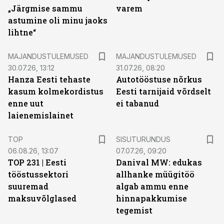
„Järgmise sammu
varem
astumine oli minu jaoks
lihtne“
MAJANDUSTULEMUSED
MAJANDUSTULEMUSED
30.07.26, 13:12
31.07.26, 08:20
Hanza Eesti tehaste
Autotööstuse nõrkus
kasum kolmekordistus
Eesti tarnijaid võrdselt
enne uut
ei tabanud
laienemislainet
ST
TOP
SISUTURUNDUS
06.08.26, 13:07
07.07.26, 09:20
TOP 231 | Eesti
Danival MW: edukas
tööstussektori
allhanke müügitöö
suuremad
algab ammu enne
maksuvõlglased
hinnapakkumise
tegemist