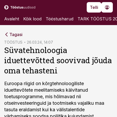
Telli
Avaleht
Kõik lood
Tööstusharud
TARK TÖÖSTUS 2
cebook
Tagasi
Twitter)
TÖÖSTUS
26.03.24, 14:07
Süvatehnoloogia
kedIn
iduettevõtted soovivad jõuda
ail
oma tehasteni
k
Euroopa riigid on kõrgtehnoloogiliste
iduettevõtete meelitamiseks käivitanud
toetusprogramme, mis hõlmavad nii
otseinvesteeringuid ja tootmiseks vajaliku maa
tasuta eraldamist kui ka välistalentide
värbamiseks soodsa poliitika kujundamist.