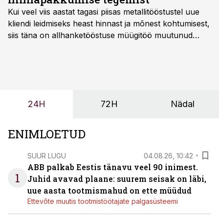
Kui veel viis aastat tagasi piisas metallitööstustel uue
kliendi leidmiseks heast hinnast ja mõnest kohtumisest,
siis täna on allhanketööstuse müügitöö muutunud
märksa pikemaks ja süsteemsemaks. Konkurents on
kasvanud, kliendid kaaluvad otsuseid põhjalikumalt
ning partnerit ei valita enam ainult tootmisvõimekuse
või hinnakirja järgi.
24H
72H
Nädal
ENIMLOETUD
SUUR LUGU
04.08.26, 10:42
ABB palkab Eestis tänavu veel 90 inimest.
1
Juhid avavad plaane: suurem seisak on läbi,
uue aasta tootmismahud on ette müüdud
Ettevõte muutis tootmistöötajate palgasüsteemi