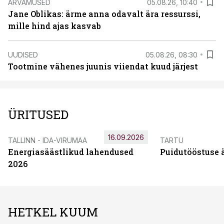
ARVAMUSED
05.08.26, 10:40
Jane Oblikas: ärme anna odavalt ära ressurssi,
mille hind ajas kasvab
UUDISED
05.08.26, 08:30
Tootmine vähenes juunis viiendat kuud järjest
ÜRITUSED
16.09.2026
TALLINN - IDA-VIRUMAA
TARTU
Energiasäästlikud lahendused
Puidutööstuse 
2026
HETKEL KUUM