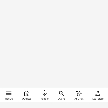
Menüü
Uudised
Raadio
Otsing
AI Chat
Logi sisse