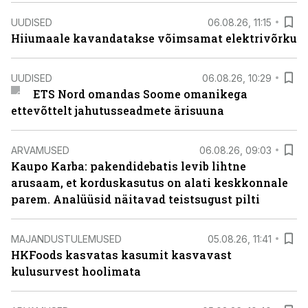
UUDISED
06.08.26, 11:15
Hiiumaale kavandatakse võimsamat elektrivõrku
UUDISED
06.08.26, 10:29
ETS Nord omandas Soome omanikega
ettevõttelt jahutusseadmete ärisuuna
ARVAMUSED
06.08.26, 09:03
Kaupo Karba: pakendidebatis levib lihtne
arusaam, et korduskasutus on alati keskkonnale
parem. Analüüsid näitavad teistsugust pilti
MAJANDUSTULEMUSED
05.08.26, 11:41
HKFoods kasvatas kasumit kasvavast
kulusurvest hoolimata