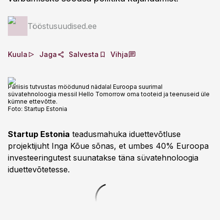
Tööstusuudised.ee
Kuula
Jaga
Salvesta
Vihja
Pariisis tutvustas möödunud nädalal Euroopa suurimal
süvatehnoloogia messil Hello Tomorrow oma tooteid ja teenuseid üle
kümne ettevõtte.
Foto:
Startup Estonia
Startup Estonia
teadusmahuka iduettevõtluse
projektijuht Inga Kõue sõnas, et umbes 40% Euroopa
investeeringutest suunatakse täna süvatehnoloogia
iduettevõtetesse.