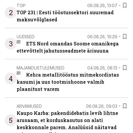
TOP
06.08.26, 13:07
2
TOP 231 | Eesti tööstussektori suuremad
maksuvõlglased
UUDISED
06.08.26, 10:29
3
ETS Nord omandas Soome omanikega
ettevõttelt jahutusseadmete ärisuuna
MAJANDUSTULEMUSED
04.08.26, 08:13
Kehra metallitööstus mitmekordistas
4
kasumi ja uus tootmishoone valmib
plaanitust varem
ARVAMUSED
06.08.26, 09:03
Kaupo Karba: pakendidebatis levib lihtne
5
arusaam, et korduskasutus on alati
keskkonnale parem. Analüüsid näitavad