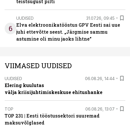
teistsugust pilti
UUDISED
31.07.26, 09:45
Elva elektroonikatööstus GPV Eesti sai uue
6
juhi ettevõtte seest. „Järgmise sammu
astumine oli minu jaoks lihtne“
VIIMASED UUDISED
UUDISED
06.08.26, 14:44
Elering kuulutas
välja kriisijuhtimiskeskuse ehitushanke
TOP
06.08.26, 13:07
TOP 231 | Eesti tööstussektori suuremad
maksuvõlglased