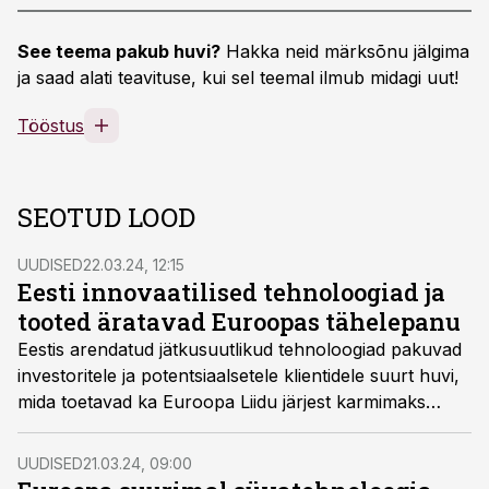
See teema pakub huvi?
Hakka neid märksõnu jälgima
ja saad alati teavituse, kui sel teemal ilmub midagi uut!
Tööstus
SEOTUD LOOD
UUDISED
22.03.24, 12:15
Eesti innovaatilised tehnoloogiad ja
tooted äratavad Euroopas tähelepanu
Eestis arendatud jätkusuutlikud tehnoloogiad pakuvad
investoritele ja potentsiaalsetele klientidele suurt huvi,
mida toetavad ka Euroopa Liidu järjest karmimaks
muutuvad regulatsioonid.
UUDISED
21.03.24, 09:00