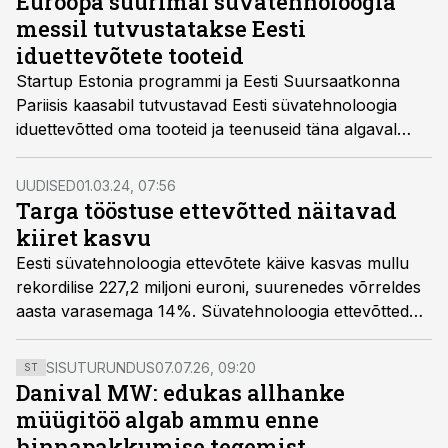
Euroopa suurimal süvatehnoloogia
messil tutvustatakse Eesti
iduettevõtete tooteid
Startup Estonia programmi ja Eesti Suursaatkonna
Pariisis kaasabil tutvustavad Eesti süvatehnoloogia
iduettevõtted oma tooteid ja teenuseid täna algaval
Euroopa suurimal süvatehnoloogia valdkonna
konverentsil
Hello Tomorrow
.
UUDISED
01.03.24, 07:56
Targa tööstuse ettevõtted näitavad
kiiret kasvu
Eesti süvatehnoloogia ettevõtete käive kasvas mullu
rekordilise 227,2 miljoni euroni, suurenedes võrreldes
aasta varasemaga 14%. Süvatehnoloogia ettevõtted
on riigile tasunud ka 45,1 miljonit eurot tööjõumakse,
mida on 20% võrra rohkem kui aasta varem.
SISUTURUNDUS
07.07.26, 09:20
ST
Danival MW: edukas allhanke
müügitöö algab ammu enne
hinnapakkumise tegemist