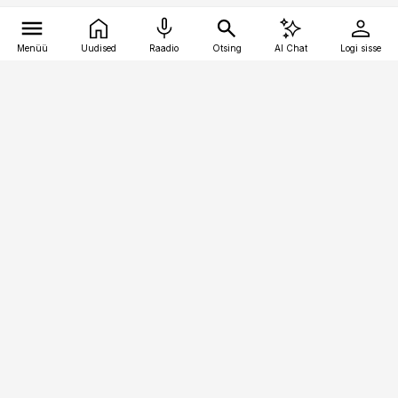
Menüü
Uudised
Raadio
Otsing
AI Chat
Logi sisse
Vana-Lõuna 39/1, 19094 Tallinn
(+372) 667 0111
toostusuudised@toostusuudised.ee
Telli
Reklaam
Firmast
Sisu kasutamisõigused
Ajakirjaniku
eetikakoodeks
Üldtingimused
Privaatsustingimused
Küpsiste poliitika
KKK
Eesti Meediaettevõtete
Eelistuste haldamine