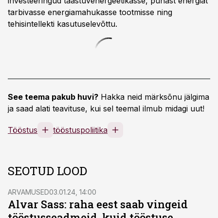
investeeringud taastuvenergeetikasse, puhast energiat
tarbivasse energiamahukasse tootmisse ning
tehisintellekti kasutuselevõttu.
See teema pakub huvi?
Hakka neid märksõnu jälgima
ja saad alati teavituse, kui sel teemal ilmub midagi uut!
Tööstus
tööstuspoliitika
SEOTUD LOOD
ARVAMUSED
03.01.24, 14:00
Alvar Sass: raha eest saab vingeid
tööstusseadmeid, kuid tööstuse