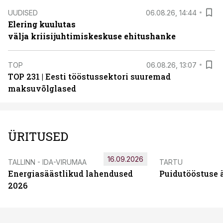
UUDISED
06.08.26, 14:44
Elering kuulutas
välja kriisijuhtimiskeskuse ehitushanke
TOP
06.08.26, 13:07
TOP 231 | Eesti tööstussektori suuremad
maksuvõlglased
ÜRITUSED
16.09.2026
TALLINN - IDA-VIRUMAA
TARTU
Energiasäästlikud lahendused
Puidutööstuse 
2026