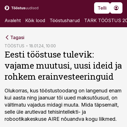
Telli
Avaleht
Kõik lood
Tööstusharud
TARK TÖÖSTUS 2
cebook
Tagasi
Twitter)
TÖÖSTUS
18.01.24, 10:00
Eesti tööstuse tulevik:
kedIn
vajame muutusi, uusi ideid ja
ail
rohkem erainvesteeringuid
k
Olukorras, kus tööstustoodang on langenud enam
kui aasta ning jaanuar tõi uued maksutõusud, on
vältimatu vajadus midagi muuta. Mida täpsemalt,
selle üle arutlevad tehisintellekti- ja
robootikakeskuse AIRE nõuandva kogu liikmed.