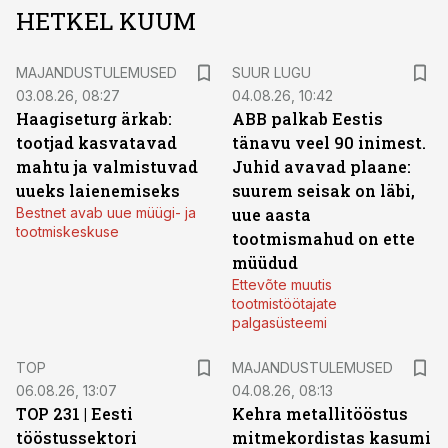
HETKEL KUUM
MAJANDUSTULEMUSED
SUUR LUGU
03.08.26, 08:27
04.08.26, 10:42
Haagiseturg ärkab:
ABB palkab Eestis
tootjad kasvatavad
tänavu veel 90 inimest.
mahtu ja valmistuvad
Juhid avavad plaane:
uueks laienemiseks
suurem seisak on läbi,
Bestnet avab uue müügi- ja
uue aasta
tootmiskeskuse
tootmismahud on ette
müüdud
Ettevõte muutis
tootmistöötajate
palgasüsteemi
TOP
MAJANDUSTULEMUSED
06.08.26, 13:07
04.08.26, 08:13
TOP 231 | Eesti
Kehra metallitööstus
tööstussektori
mitmekordistas kasumi