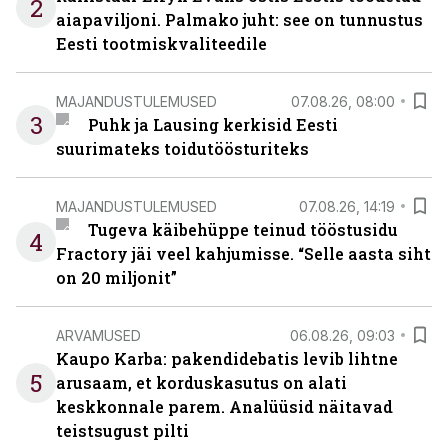
2
aiapaviljoni. Palmako juht: see on tunnustus
Eesti tootmiskvaliteedile
MAJANDUSTULEMUSED
07.08.26, 08:00
3
Puhk ja Lausing kerkisid Eesti
suurimateks toidutöösturiteks
MAJANDUSTULEMUSED
07.08.26, 14:19
Tugeva käibehüppe teinud tööstusidu
4
Fractory jäi veel kahjumisse. “Selle aasta siht
on 20 miljonit”
ARVAMUSED
06.08.26, 09:03
Kaupo Karba: pakendidebatis levib lihtne
5
arusaam, et korduskasutus on alati
keskkonnale parem. Analüüsid näitavad
teistsugust pilti