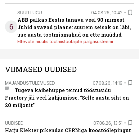
SUUR LUGU
04.08.26, 10:42
ABB palkab Eestis tänavu veel 90 inimest.
6
Juhid avavad plaane: suurem seisak on läbi,
uue aasta tootmismahud on ette müüdud
Ettevõte muutis tootmistöötajate palgasüsteemi
VIIMASED UUDISED
MAJANDUSTULEMUSED
07.08.26, 14:19
Tugeva käibehüppe teinud tööstusidu
Fractory jäi veel kahjumisse. “Selle aasta siht on
20 miljonit”
UUDISED
07.08.26, 13:51
Harju Elekter pikendas CERNiga koostöölepingut