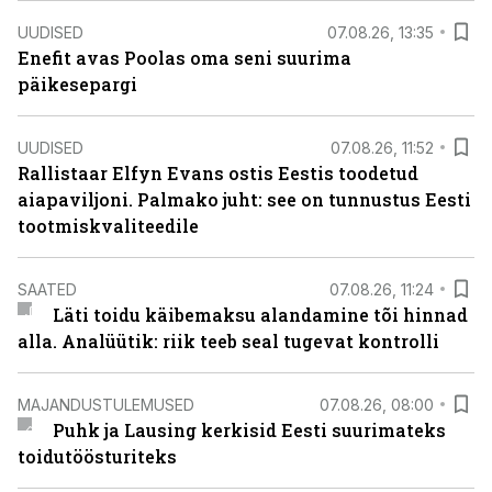
UUDISED
07.08.26, 13:35
Enefit avas Poolas oma seni suurima
päikesepargi
UUDISED
07.08.26, 11:52
Rallistaar Elfyn Evans ostis Eestis toodetud
aiapaviljoni. Palmako juht: see on tunnustus Eesti
tootmiskvaliteedile
SAATED
07.08.26, 11:24
Läti toidu käibemaksu alandamine tõi hinnad
alla. Analüütik: riik teeb seal tugevat kontrolli
MAJANDUSTULEMUSED
07.08.26, 08:00
Puhk ja Lausing kerkisid Eesti suurimateks
toidutöösturiteks