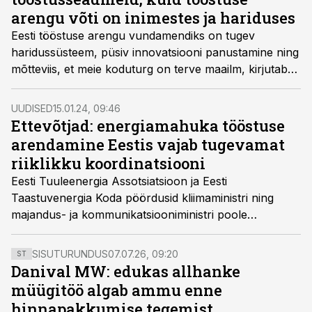
arengu võti on inimestes ja hariduses
Eesti tööstuse arengu vundamendiks on tugev
haridussüsteem, püsiv innovatsiooni panustamine ning
mõtteviis, et meie koduturg on terve maailm, kirjutab
Harju Elekter Eesti üksuse tegevjuht Alvar Sass
vastuseks Tööstusuudiste küsimusele Eesti tööstuse
UUDISED
15.01.24, 09:46
"pikast plaanist".
Ettevõtjad: energiamahuka tööstuse
arendamine Eestis vajab tugevamat
riiklikku koordinatsiooni
Eesti Tuuleenergia Assotsiatsioon ja Eesti
Taastuvenergia Koda pöördusid kliimaministri ning
majandus- ja kommunikatsiooniministri poole
ettepanekuga luua valitsuse juurde kõrgetasemeline ja
laiapindne juhtrühm, mis riiklike otsuste ning
SISUTURUNDUS
07.07.26, 09:20
ST
energiatootjate tegevuste toel tooks Eesti majandusse
Danival MW: edukas allhanke
miljarditesse eurodesse ulatuvaid investeeringuid,
müügitöö algab ammu enne
majanduskasvu, töökohti ja innovatsiooni.
hinnapakkumise tegemist