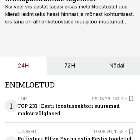
Kui veel viis aastat tagasi piisas metallitööstustel uue
kliendi leidmiseks heast hinnast ja mõnest kohtumisest,
siis täna on allhanketööstuse müügitöö muutunud
märksa pikemaks ja süsteemsemaks. Konkurents on
kasvanud, kliendid kaaluvad otsuseid põhjalikumalt
ning partnerit ei valita enam ainult tootmisvõimekuse
või hinnakirja järgi.
24H
72H
Nädal
ENIMLOETUD
TOP
06.08.26, 13:07
1
TOP 231 | Eesti tööstussektori suuremad
maksuvõlglased
UUDISED
07.08.26, 11:52
Rallistaar Elfyn Evans ostis Eestis toodetud