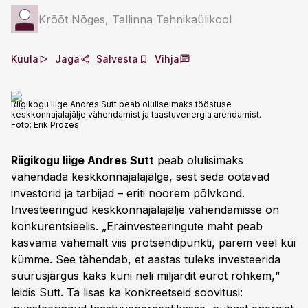
Krõõt Nõges, Tallinna Tehnikaülikool
Kuula
Jaga
Salvesta
Vihja
Riigikogu liige Andres Sutt peab oluliseimaks tööstuse
keskkonnajalajälje vähendamist ja taastuvenergia arendamist.
Foto:
Erik Prozes
Riigikogu liige Andres Sutt
peab olulisimaks
vähendada keskkonnajalajälge, sest seda ootavad
investorid ja tarbijad – eriti noorem põlvkond.
Investeeringud keskkonnajalajälje vähendamisse on
konkurentsieelis. „Erainvesteeringute maht peab
kasvama vähemalt viis protsendipunkti, parem veel kui
kümme. See tähendab, et aastas tuleks investeerida
suurusjärgus kaks kuni neli miljardit eurot rohkem,“
leidis Sutt. Ta lisas ka konkreetseid soovitusi: