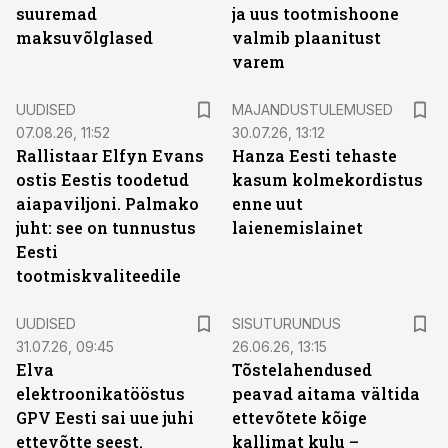
suuremad
ja uus tootmishoone
maksuvõlglased
valmib plaanitust
varem
UUDISED
MAJANDUSTULEMUSED
07.08.26, 11:52
30.07.26, 13:12
Rallistaar Elfyn Evans
Hanza Eesti tehaste
ostis Eestis toodetud
kasum kolmekordistus
aiapaviljoni. Palmako
enne uut
juht: see on tunnustus
laienemislainet
Eesti
tootmiskvaliteedile
ST
UUDISED
SISUTURUNDUS
31.07.26, 09:45
26.06.26, 13:15
Elva
Tõstelahendused
elektroonikatööstus
peavad aitama vältida
GPV Eesti sai uue juhi
ettevõtete kõige
ettevõtte seest.
kallimat kulu –