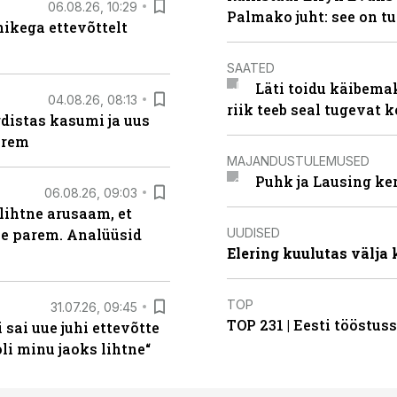
06.08.26, 10:29
Palmako juht: see on t
kega ettevõttelt
SAATED
Läti toidu käibema
04.08.26, 08:13
riik teeb seal tugevat k
distas kasumi ja uus
arem
MAJANDUSTULEMUSED
Puhk ja Lausing ke
06.08.26, 09:03
lihtne arusaam, et
UUDISED
le parem. Analüüsid
Elering kuulutas välja
TOP
31.07.26, 09:45
TOP 231 | Eesti tööstu
sai uue juhi ettevõtte
i minu jaoks lihtne“