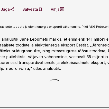
Jaga
Salvesta
Vihja
alsete toodete ja elektrienergia ekspordi vähenemine. Pildil VKG Petroter II
ti analüütik Jane Leppmets märkis, et enim ehk 141 miljoni 
alsete toodete ja elektrienergia eksport Eestist. „Järgnesid
näiteks puidugraanulite, ning mitmesuguste tööstustoodete,
 puitehitiste, väljaveo vähenemine, vastavalt 35 miljoni ja 
uurenesid transpordivahendite ja elektriseadmete eksport, v
iljoni euro võrra,“ ütles analüütik.