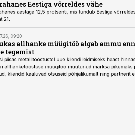
 kahanes Eestiga võrreldes vähe
ahanes aastaga 12,5 protsenti, mis tundub Eestiga võrreldes 
t 21.
7.26, 09:20
ukas allhanke müügitöö algab ammu en
e tegemist
asi piisas metallitööstustel uue kliendi leidmiseks heast hinna
a on allhanketööstuse müügitöö muutunud märksa pikemaks
 kliendid kaaluvad otsuseid põhjalikumalt ning partnerit ei
nnakirja järgi.