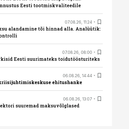
unnustus Eesti tootmiskvaliteedile
07.08.26, 11:24
ksu alandamine tõi hinnad alla. Analüütik:
ontrolli
07.08.26, 08:00
rkisid Eesti suurimateks toidutöösturiteks
06.08.26, 14:44
 kriisijuhtimiskeskuse ehitushanke
06.08.26, 13:07
ssektori suuremad maksuvõlglased