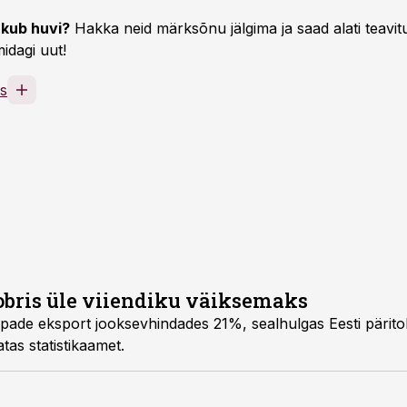
kub huvi?
Hakka neid märksõnu jälgima ja saad alati teavitu
idagi uut!
s
oobris üle viiendiku väiksemaks
pade eksport jooksevhindades 21%, sealhulgas Eesti pärit
tas statistikaamet.