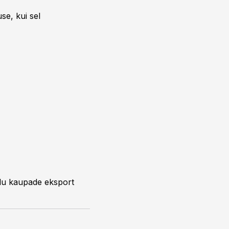
se, kui sel
olu kaupade eksport