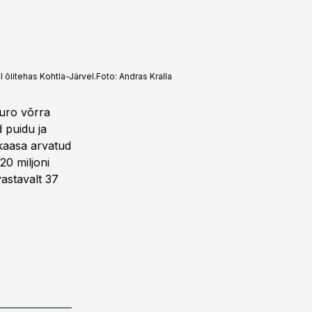
 õlitehas Kohtla-Järvel.
Foto:
Andras Kralla
euro võrra
 puidu ja
 kaasa arvatud
20 miljoni
astavalt 37