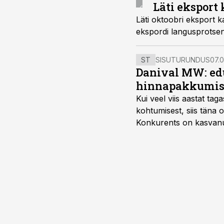
Läti eksport
Läti oktoobri eksport k
ekspordi langusprotsen
ST
SISUTURUNDUS
07.0
Danival MW: ed
hinnapakkumis
Kui veel viis aastat tag
kohtumisest, siis tän
Konkurents on kasvanud,
tootmisvõimekuse või hi