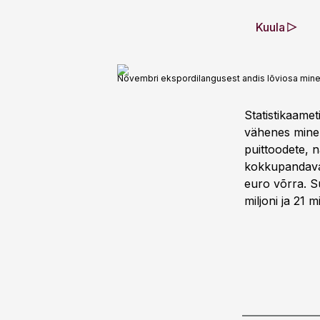
Kuula
Novembri ekspordilangusest andis lõviosa minera
Statistikaame
vähenes minera
puittoodete, 
kokkupandavate
euro võrra. S
miljoni ja 21 m