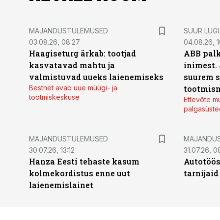
MAJANDUSTULEMUSED
SUUR LUG
03.08.26, 08:27
04.08.26, 1
Haagiseturg ärkab: tootjad
ABB palk
kasvatavad mahtu ja
inimest.
valmistuvad uueks laienemiseks
suurem s
Bestnet avab uue müügi- ja
tootmis
tootmiskeskuse
Ettevõte mu
palgasüste
MAJANDUSTULEMUSED
MAJANDU
30.07.26, 13:12
31.07.26, 0
Hanza Eesti tehaste kasum
Autotöös
kolmekordistus enne uut
tarnijaid
laienemislainet