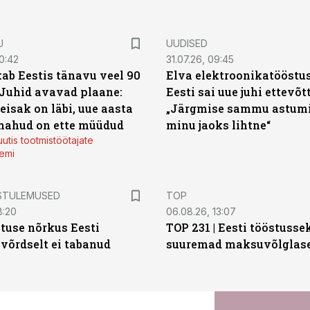
U
UUDISED
0:42
31.07.26, 09:45
ab Eestis tänavu veel 90
Elva elektroonikatööstu
 Juhid avavad plaane:
Eesti sai uue juhi ettevõt
eisak on läbi, uue aasta
„Järgmise sammu astumi
mahud on ette müüdud
minu jaoks lihtne“
utis tootmistöötajate
emi
STULEMUSED
TOP
8:20
06.08.26, 13:07
tuse nõrkus Eesti
TOP 231 | Eesti tööstusse
 võrdselt ei tabanud
suuremad maksuvõlglas