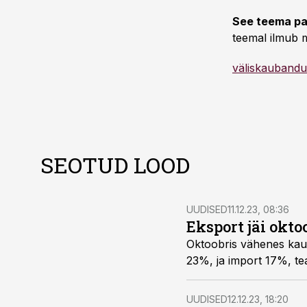
See teema pa
teemal ilmub m
väliskaubandu
SEOTUD LOOD
UUDISED
11.12.23, 08:36
Eksport jäi okt
Oktoobris vähenes kau
23%, ja import 17%, tea
UUDISED
12.12.23, 18:20