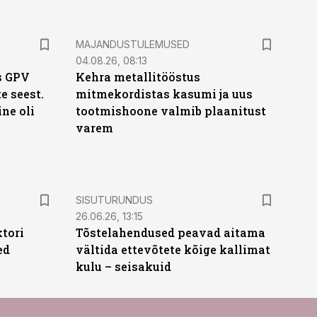
MAJANDUSTULEMUSED
04.08.26, 08:13
s GPV
Kehra metallitööstus
te seest.
mitmekordistas kasumi ja uus
ne oli
tootmishoone valmib plaanitust
varem
ST
SISUTURUNDUS
26.06.26, 13:15
ktori
Tõstelahendused peavad aitama
ed
vältida ettevõtete kõige kallimat
kulu – seisakuid