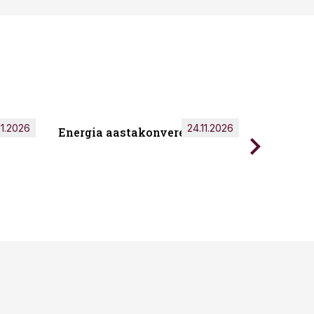
11.2026
24.11.2026
Energia aastakonverents 2026
Tark töö