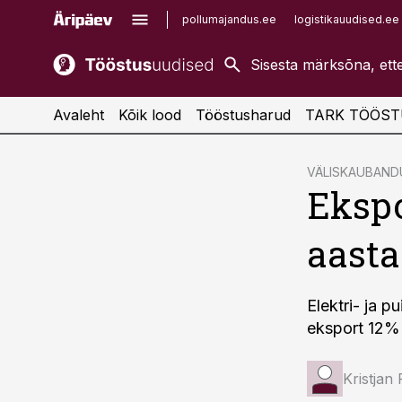
pollumajandus.ee
logistikauudised.ee
kaubandus.ee
imelineajalugu.ee
kinnisvarauudised.ee
imelineteadus.ee
Avaleht
Kõik lood
Tööstusharud
TARK TÖÖST
cebook
VÄLISKAUBAND
Eksp
Twitter)
kedIn
aasta
ail
k
Elektri- ja 
eksport 12% 
Kristjan