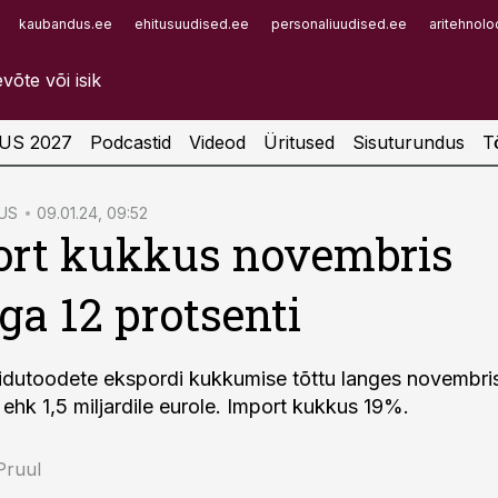
kaubandus.ee
ehitusuudised.ee
personaliuudised.ee
aritehnolo
Infopank
Radar
US 2027
Podcastid
Videod
Üritused
Sisuturundus
T
US
09.01.24, 09:52
ort kukkus novembris
ga 12 protsenti
puidutoodete ekspordi kukkumise tõttu langes novembr
ehk 1,5 miljardile eurole. Import kukkus 19%.
 Pruul