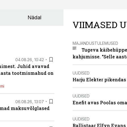
Nädal
VIIMASED U
MAJANDUSTULEMUSED
Tugeva käibehüppe 
kahjumisse. “Selle aast
04.08.26, 10:42
inimest. Juhid avavad
 aasta tootmismahud on
UUDISED
Harju Elekter pikenda
emi
UUDISED
06.08.26, 13:07
Enefit avas Poolas oma
uremad maksuvõlglased
UUDISED
Rallistaar Elfyn Evans 