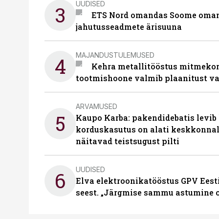
UUDISED
3
ETS Nord omandas Soome omani
jahutusseadmete ärisuuna
MAJANDUSTULEMUSED
4
Kehra metallitööstus mitmekor
tootmishoone valmib plaanitust v
ARVAMUSED
5
Kaupo Karba: pakendidebatis levib 
korduskasutus on alati keskkonna
näitavad teistsugust pilti
UUDISED
6
Elva elektroonikatööstus GPV Eesti 
seest. „Järgmise sammu astumine ol