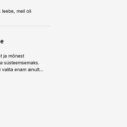
leebe, meil oli
ne
st ja mõnest
 ja süsteemsemaks.
 valita enam ainult