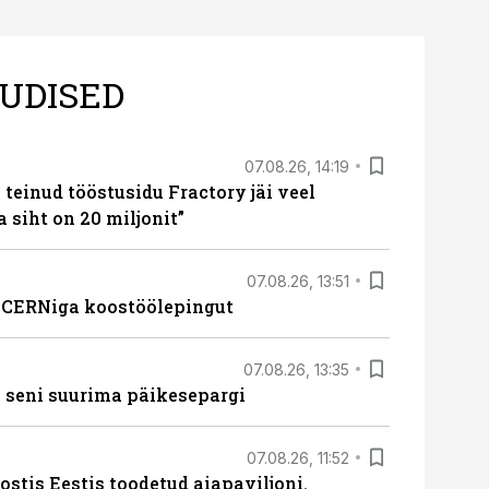
UDISED
07.08.26, 14:19
teinud tööstusidu Fractory jäi veel
a siht on 20 miljonit”
07.08.26, 13:51
s CERNiga koostöölepingut
07.08.26, 13:35
 seni suurima päikesepargi
07.08.26, 11:52
ostis Eestis toodetud aiapaviljoni.