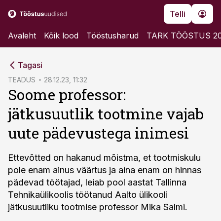
Telli
Avaleht
Kõik lood
Tööstusharud
TARK TÖÖSTUS 2
cebook
Tagasi
Twitter)
TEADUS
28.12.23, 11:32
Soome professor:
kedIn
jätkusuutlik tootmine vajab
ail
uute pädevustega inimesi
k
Ettevõtted on hakanud mõistma, et tootmiskulu
pole enam ainus väärtus ja aina enam on hinnas
pädevad töötajad, leiab pool aastat Tallinna
Tehnikaülikoolis töötanud Aalto ülikooli
jätkusuutliku tootmise professor Mika Salmi.