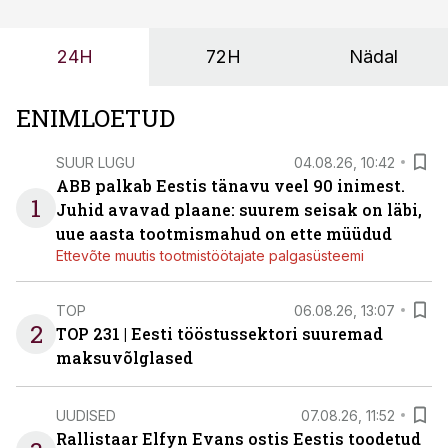
enamasti oodatud tulemust ei too, nendib tootmise ja
tööstuse automatiseerimislahenduste arendaja Smitech
24H
72H
Nädal
OÜ tegevjuht Sander Mitendorf.
ENIMLOETUD
SUUR LUGU
04.08.26, 10:42
ABB palkab Eestis tänavu veel 90 inimest.
1
Juhid avavad plaane: suurem seisak on läbi,
uue aasta tootmismahud on ette müüdud
Ettevõte muutis tootmistöötajate palgasüsteemi
TOP
06.08.26, 13:07
2
TOP 231 | Eesti tööstussektori suuremad
maksuvõlglased
UUDISED
07.08.26, 11:52
Rallistaar Elfyn Evans ostis Eestis toodetud