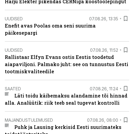
Harju Elekter pikendas CERNiga koostöölepingut
UUDISED
07.08.26, 13:35
Enefit avas Poolas oma seni suurima
päikesepargi
UUDISED
07.08.26, 11:52
Rallistaar Elfyn Evans ostis Eestis toodetud
aiapaviljoni. Palmako juht: see on tunnustus Eesti
tootmiskvaliteedile
SAATED
07.08.26, 11:24
Läti toidu käibemaksu alandamine tõi hinnad
alla. Analüütik: riik teeb seal tugevat kontrolli
MAJANDUSTULEMUSED
07.08.26, 08:00
Puhk ja Lausing kerkisid Eesti suurimateks