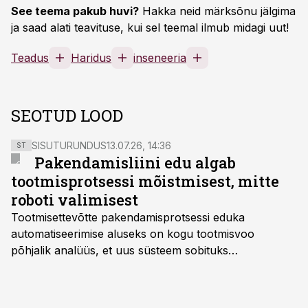
See teema pakub huvi?
Hakka neid märksõnu jälgima
ja saad alati teavituse, kui sel teemal ilmub midagi uut!
Teadus
Haridus
inseneeria
SEOTUD LOOD
SISUTURUNDUS
13.07.26, 14:36
ST
Pakendamisliini edu algab
tootmisprotsessi mõistmisest, mitte
roboti valimisest
Tootmisettevõtte pakendamisprotsessi eduka
automatiseerimise aluseks on kogu tootmisvoo
põhjalik analüüs, et uus süsteem sobituks
olemasolevasse keskkonda, aitaks vähendada
tööjõuvajadust ning oleks valmis ka ettevõtte
tulevasteks arenguteks. Lihtsalt roboti lisamine