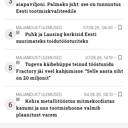
3
aiapaviljoni. Palmako juht: see on tunnustus
Eesti tootmiskvaliteedile
MAJANDUSTULEMUSED
07.08.26, 08:00
4
Puhk ja Lausing kerkisid Eesti
suurimateks toidutöösturiteks
MAJANDUSTULEMUSED
07.08.26, 14:19
Tugeva käibehüppe teinud tööstusidu
5
Fractory jäi veel kahjumisse. “Selle aasta siht
on 20 miljonit”
MAJANDUSTULEMUSED
04.08.26, 08:13
Kehra metallitööstus mitmekordistas
6
kasumi ja uus tootmishoone valmib
plaanitust varem