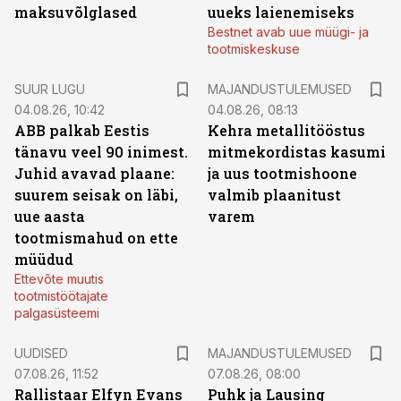
maksuvõlglased
uueks laienemiseks
Bestnet avab uue müügi- ja
tootmiskeskuse
SUUR LUGU
MAJANDUSTULEMUSED
04.08.26, 10:42
04.08.26, 08:13
ABB palkab Eestis
Kehra metallitööstus
tänavu veel 90 inimest.
mitmekordistas kasumi
Juhid avavad plaane:
ja uus tootmishoone
suurem seisak on läbi,
valmib plaanitust
uue aasta
varem
tootmismahud on ette
müüdud
Ettevõte muutis
tootmistöötajate
palgasüsteemi
UUDISED
MAJANDUSTULEMUSED
07.08.26, 11:52
07.08.26, 08:00
Rallistaar Elfyn Evans
Puhk ja Lausing