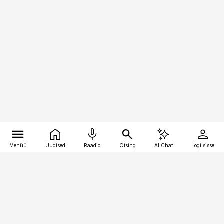
Menüü
Uudised
Raadio
Otsing
AI Chat
Logi sisse
Vana-Lõuna 39/1, 19094 Tallinn
(+372) 667 0111
toostusuudised@toostusuudised.ee