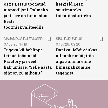
ostis Eestis toodetud
kerkisid Eesti
aiapaviljoni. Palmako
suurimateks
juht: see on tunnustus
toidutöösturiteks
Eesti
tootmiskvaliteedile
ST
MAJANDUSTULEMUSED
SISUTURUNDUS
07.08.26, 14:19
07.07.26, 09:20
Tugeva käibehüppe
Danival MW: edukas
teinud tööstusidu
allhanke müügitöö
Fractory jäi veel
algab ammu enne
kahjumisse. “Selle aasta
hinnapakkumise
siht on 20 miljonit”
tegemist