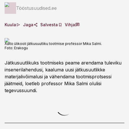
Tööstusuudised.ee
Kuula
Jaga
Salvesta
Vihja
Aalto ülikooli jätkusuutliku tootmise professor Mika Salmi.
Foto:
Erakogu
Jätkusuutlikuks tootmiseks peame arendama tuleviku
insenerilahendusi, kaaluma uusi jätkusuutlikke
materjalivõimalusi ja vähendama tootmisprotsessi
jäätmeid, loetleb professor Mika Salmi olulisi
tegevussuundi.