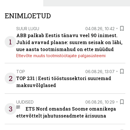
ENIMLOETUD
SUUR LUGU
04.08.26, 10:42
ABB palkab Eestis tänavu veel 90 inimest.
1
Juhid avavad plaane: suurem seisak on läbi,
uue aasta tootmismahud on ette müüdud
Ettevõte muutis tootmistöötajate palgasüsteemi
TOP
06.08.26, 13:07
2
TOP 231 | Eesti tööstussektori suuremad
maksuvõlglased
UUDISED
06.08.26, 10:29
3
ETS Nord omandas Soome omanikega
ettevõttelt jahutusseadmete ärisuuna