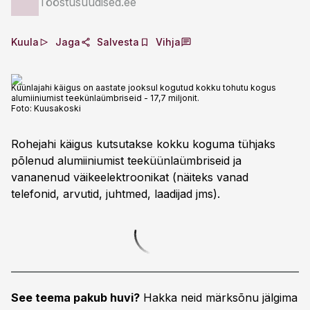
Tööstusuudised.ee
Kuula
Jaga
Salvesta
Vihja
Küünlajahi käigus on aastate jooksul kogutud kokku tohutu kogus
alumiiniumist teekünlaümbriseid - 17,7 miljonit.
Foto:
Kuusakoski
Rohejahi käigus kutsutakse kokku koguma tühjaks
põlenud alumiiniumist teeküünlaümbriseid ja
vananenud väikeelektroonikat (näiteks vanad
telefonid, arvutid, juhtmed, laadijad jms).
See teema pakub huvi?
Hakka neid märksõnu jälgima