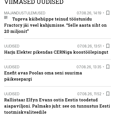
VIIMASED UUDISED
MAJANDUSTULEMUSED
07.08.26, 14:19
Tugeva käibehüppe teinud tööstusidu
Fractory jäi veel kahjumisse. “Selle aasta siht on
20 miljonit”
UUDISED
07.08.26, 13:51
Harju Elekter pikendas CERNiga koostöölepingut
UUDISED
07.08.26, 13:35
Enefit avas Poolas oma seni suurima
päikesepargi
UUDISED
07.08.26, 11:52
Rallistaar Elfyn Evans ostis Eestis toodetud
aiapaviljoni. Palmako juht: see on tunnustus Eesti
tootmiskvaliteedile