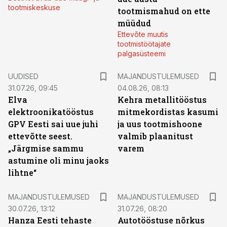
tootmiskeskuse
tootmismahud on ette
müüdud
Ettevõte muutis
tootmistöötajate
palgasüsteemi
UUDISED
MAJANDUSTULEMUSED
31.07.26, 09:45
04.08.26, 08:13
Elva
Kehra metallitööstus
elektroonikatööstus
mitmekordistas kasumi
GPV Eesti sai uue juhi
ja uus tootmishoone
ettevõtte seest.
valmib plaanitust
„Järgmise sammu
varem
astumine oli minu jaoks
lihtne“
MAJANDUSTULEMUSED
MAJANDUSTULEMUSED
30.07.26, 13:12
31.07.26, 08:20
Hanza Eesti tehaste
Autotööstuse nõrkus