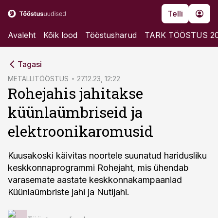
Telli
Avaleht
Kõik lood
Tööstusharud
TARK TÖÖSTUS 2
cebook
Tagasi
Twitter)
METALLITÖÖSTUS
27.12.23, 12:22
Rohejahis jahitakse
kedIn
küünlaümbriseid ja
ail
elektroonikaromusid
k
Kuusakoski käivitas noortele suunatud haridusliku
keskkonnaprogrammi Rohejaht, mis ühendab
varasemate aastate keskkonnakampaaniad
Küünlaümbriste jahi ja Nutijahi.