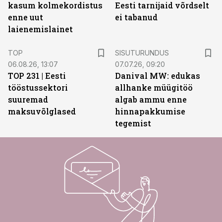
kasum kolmekordistus
Eesti tarnijaid võrdselt
enne uut
ei tabanud
laienemislainet
ST
TOP
SISUTURUNDUS
06.08.26, 13:07
07.07.26, 09:20
TOP 231 | Eesti
Danival MW: edukas
tööstussektori
allhanke müügitöö
suuremad
algab ammu enne
maksuvõlglased
hinnapakkumise
tegemist