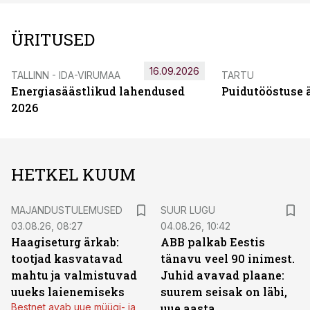
ÜRITUSED
16.09.2026
TALLINN - IDA-VIRUMAA
TARTU
Energiasäästlikud lahendused
Puidutööstuse 
2026
HETKEL KUUM
MAJANDUSTULEMUSED
SUUR LUGU
03.08.26, 08:27
04.08.26, 10:42
Haagiseturg ärkab:
ABB palkab Eestis
tootjad kasvatavad
tänavu veel 90 inimest.
mahtu ja valmistuvad
Juhid avavad plaane:
uueks laienemiseks
suurem seisak on läbi,
Bestnet avab uue müügi- ja
uue aasta