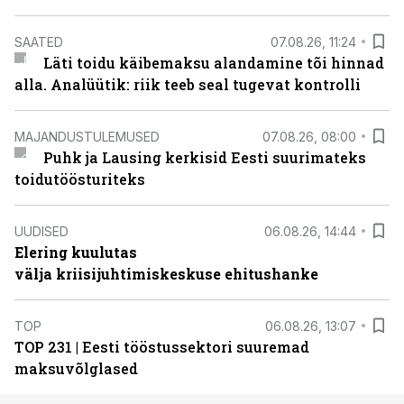
SAATED
07.08.26, 11:24
Läti toidu käibemaksu alandamine tõi hinnad
alla. Analüütik: riik teeb seal tugevat kontrolli
MAJANDUSTULEMUSED
07.08.26, 08:00
Puhk ja Lausing kerkisid Eesti suurimateks
toidutöösturiteks
UUDISED
06.08.26, 14:44
Elering kuulutas
välja kriisijuhtimiskeskuse ehitushanke
TOP
06.08.26, 13:07
TOP 231 | Eesti tööstussektori suuremad
maksuvõlglased