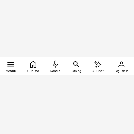
Menüü
Uudised
Raadio
Otsing
AI Chat
Logi sisse
Vana-Lõuna 39/1, 19094 Tallinn
(+372) 667 0111
toostusuudised@toostusuudised.ee
Telli
Reklaam