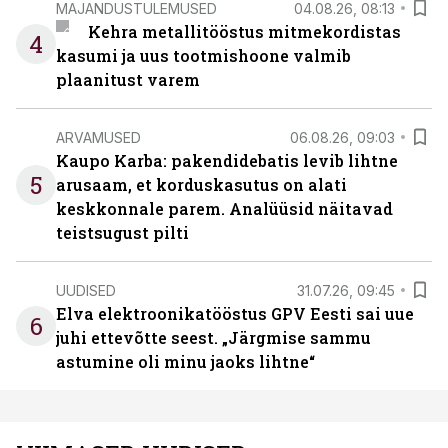
MAJANDUSTULEMUSED
04.08.26, 08:13
Kehra metallitööstus mitmekordistas
4
kasumi ja uus tootmishoone valmib
plaanitust varem
ARVAMUSED
06.08.26, 09:03
Kaupo Karba: pakendidebatis levib lihtne
5
arusaam, et korduskasutus on alati
keskkonnale parem. Analüüsid näitavad
teistsugust pilti
UUDISED
31.07.26, 09:45
Elva elektroonikatööstus GPV Eesti sai uue
6
juhi ettevõtte seest. „Järgmise sammu
astumine oli minu jaoks lihtne“