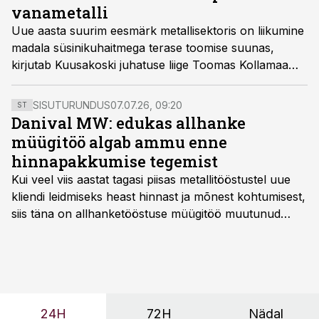
fooliumiks.
vanametalli
Uue aasta suurim eesmärk metallisektoris on liikumine
madala süsinikuhaitmega terase toomise suunas,
kirjutab Kuusakoski juhatuse liige Toomas Kollamaa
värskes metallituru ülevaates.
SISUTURUNDUS
07.07.26, 09:20
ST
Danival MW: edukas allhanke
müügitöö algab ammu enne
hinnapakkumise tegemist
Kui veel viis aastat tagasi piisas metallitööstustel uue
kliendi leidmiseks heast hinnast ja mõnest kohtumisest,
siis täna on allhanketööstuse müügitöö muutunud
märksa pikemaks ja süsteemsemaks. Konkurents on
kasvanud, kliendid kaaluvad otsuseid põhjalikumalt
ning partnerit ei valita enam ainult tootmisvõimekuse
või hinnakirja järgi.
24H
72H
Nädal