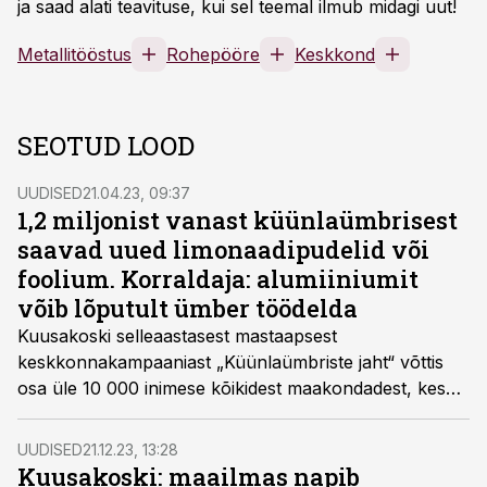
ja saad alati teavituse, kui sel teemal ilmub midagi uut!
Metallitööstus
Rohepööre
Keskkond
SEOTUD LOOD
UUDISED
21.04.23, 09:37
1,2 miljonist vanast küünlaümbrisest
saavad uued limonaadipudelid või
foolium. Korraldaja: alumiiniumit
võib lõputult ümber töödelda
Kuusakoski selleaastasest mastaapsest
keskkonnakampaaniast „Küünlaümbriste jaht“ võttis
osa üle 10 000 inimese kõikidest maakondadest, kes
kogusid kokku 1,2 miljonit alumiiniumist
teeküünlaümbrist, mis töödeldakse ümber
UUDISED
21.12.23, 13:28
limonaadipudeliteks, jalgrattaraamideks või näiteks
Kuusakoski: maailmas napib