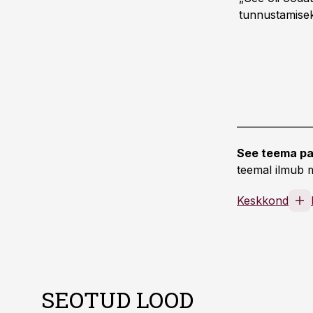
tunnustamisek
See teema pa
teemal ilmub m
Keskkond
SEOTUD LOOD