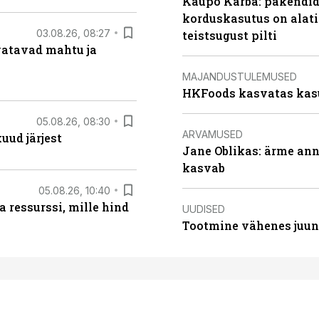
Kaupo Karba: pakendide
korduskasutus on alat
03.08.26, 08:27
teistsugust pilti
vatavad mahtu ja
MAJANDUSTULEMUSED
HKFoods kasvatas kas
05.08.26, 08:30
ARVAMUSED
uud järjest
Jane Oblikas: ärme anna
kasvab
05.08.26, 10:40
 ressurssi, mille hind
UUDISED
Tootmine vähenes juuni