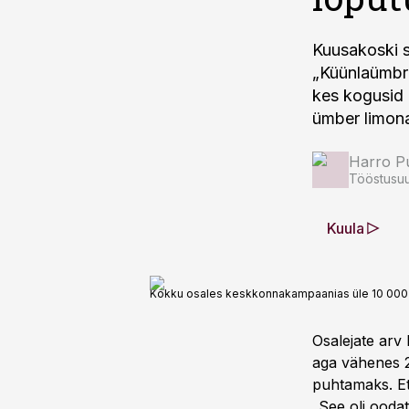
Kuusakoski 
„Küünlaümbri
kes kogusid 
ümber limona
Harro Pu
Tööstusuu
Kuula
Kokku osales keskkonnakampaanias üle 10 000 in
Osalejate arv
aga vähenes 2
puhtamaks. Ett
„See oli ooda