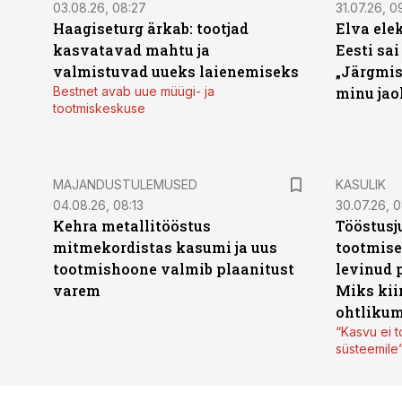
03.08.26, 08:27
31.07.26, 0
Haagiseturg ärkab: tootjad
Elva ele
kasvatavad mahtu ja
Eesti sai
valmistuvad uueks laienemiseks
„Järgmis
Bestnet avab uue müügi- ja
minu jao
tootmiskeskuse
MAJANDUSTULEMUSED
KASULIK
04.08.26, 08:13
30.07.26, 0
Kehra metallitööstus
Tööstusj
mitmekordistas kasumi ja uus
tootmise
tootmishoone valmib plaanitust
levinud 
varem
Miks kii
ohtlikum
“Kasvu ei t
süsteemile