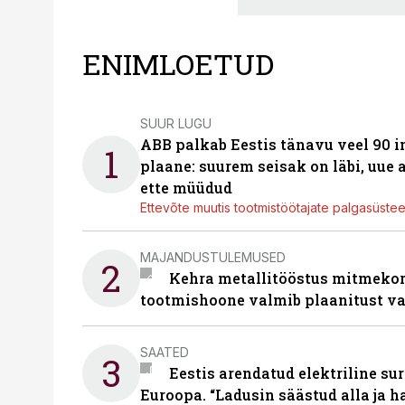
ENIMLOETUD
SUUR LUGU
ABB palkab Eestis tänavu veel 90 
1
plaane: suurem seisak on läbi, uue
ette müüdud
Ettevõte muutis tootmistöötajate palgasüste
MAJANDUSTULEMUSED
2
Kehra metallitööstus mitmekor
tootmishoone valmib plaanitust v
SAATED
3
Eestis arendatud elektriline sur
Euroopa. “Ladusin säästud alla ja 