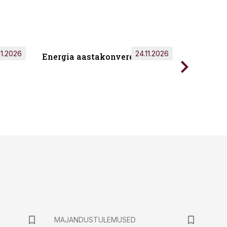
11.2026
24.11.2026
Energia aastakonverents 2026
Tark töö
MAJANDUSTULEMUSED