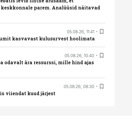
batis levib lihtne arusaam, et
i keskkonnale parem. Analüüsid näitavad
05.08.26, 11:41
umit kasvavast kulusurvest hoolimata
05.08.26, 10:40
 odavalt ära ressurssi, mille hind ajas
05.08.26, 08:30
s viiendat kuud järjest