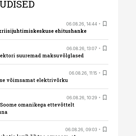
UDISED
06.08.26, 14:44
 kriisijuhtimiskeskuse ehitushanke
06.08.26, 13:07
ssektori suuremad maksuvõlglased
06.08.26, 11:15
se võimsamat elektrivõrku
06.08.26, 10:29
Soome omanikega ettevõttelt
una
06.08.26, 09:03