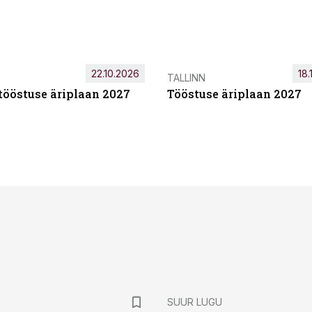
22.10.2026
18.
TALLINN
tööstuse äriplaan 2027
Tööstuse äriplaan 2027
SUUR LUGU