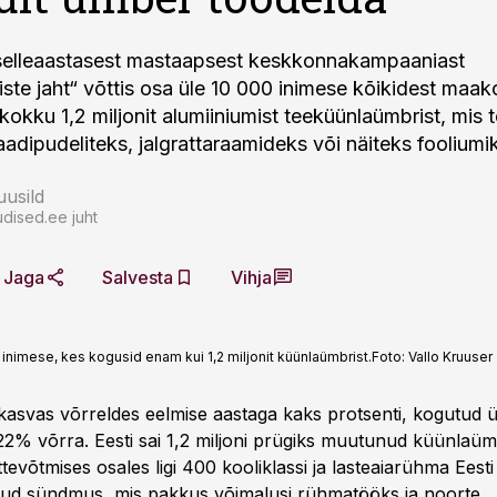
selleaastasest mastaapsest keskkonnakampaaniast
ste jaht“ võttis osa üle 10 000 inimese kõikidest maa
kokku 1,2 miljonit alumiiniumist teeküünlaümbrist, mis
adipudeliteks, jalgrattaraamideks või näiteks fooliumi
usild
dised.ee juht
Jaga
Salvesta
Vihja
imese, kes kogusid enam kui 1,2 miljonit küünlaümbrist.
Foto:
Vallo Kruuser
 kasvas võrreldes eelmise aastaga kaks protsenti, kogutud 
2% võrra. Eesti sai 1,2 miljoni prügiks muutunud küünlaüm
evõtmises osales ligi 400 kooliklassi ja lasteaiarühma Eesti 
tud sündmus, mis pakkus võimalusi rühmatööks ja noorte