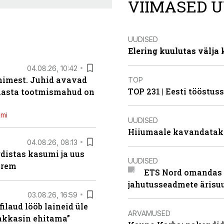
VIIMASED U
UUDISED
Elering kuulutas välja
04.08.26, 10:42
inimest. Juhid avavad
TOP
TOP 231 | Eesti tööstu
 aasta tootmismahud on
emi
UUDISED
Hiiumaale kavandatak
04.08.26, 08:13
distas kasumi ja uus
UUDISED
arem
ETS Nord omandas 
jahutusseadmete ärisu
03.08.26, 16:59
filaud lööb laineid üle
ARVAMUSED
hakkasin ehitama”