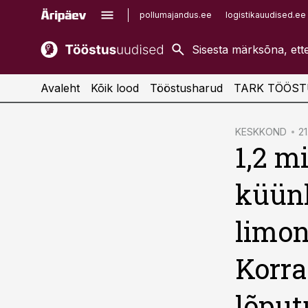
pollumajandus.ee
logistikauudised.ee
kaubandus.ee
imelineajalugu.ee
kinnisvarauudised.ee
imelineteadus.ee
Avaleht
Kõik lood
Tööstusharud
TARK TÖÖST
cebook
KESKKOND
21
1,2 m
Twitter)
kedIn
küün
ail
limon
k
Korra
lõput