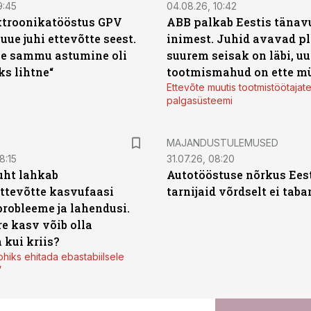
9:45
04.08.26, 10:42
ktroonikatööstus GPV
ABB palkab Eestis tänavu
 uue juhi ettevõtte seest.
inimest. Juhid avavad pl
e sammu astumine oli
suurem seisak on läbi, uu
ks lihtne“
tootmismahud on ette m
Ettevõte muutis tootmistöötajat
palgasüsteemi
MAJANDUSTULEMUSED
8:15
31.07.26, 08:20
uht lahkab
Autotööstuse nõrkus Ees
ttevõtte kasvufaasi
tarnijaid võrdselt ei tab
probleeme ja lahendusi.
re kasv võib olla
 kui kriis?
ohiks ehitada ebastabiilsele
”