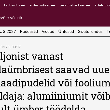
kaubandus.ee
ehitusuudised.ee
personaliuudised.ee
aritehnolo
Infopank
Radar
US 2027
Podcastid
Videod
Üritused
Sisuturundus
T
.04.23, 09:37
iljonist vanast
laümbrisest saavad uu
aadipudelid või foolium
ldaja: alumiiniumit või
ult ümber töödelda