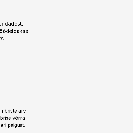
kondadest,
 töödeldakse
ks.
ümbriste arv
brise võrra
eri paigust.