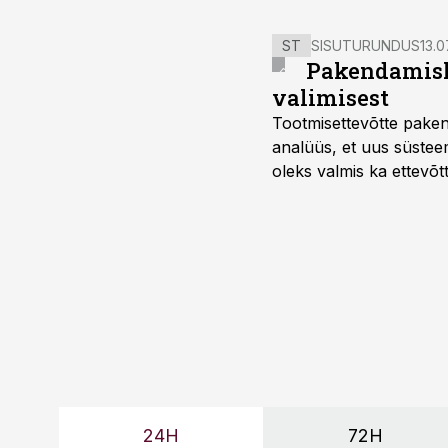
ST
SISUTURUNDUS
13.0
Pakendamisli
valimisest
Tootmisettevõtte paken
analüüs, et uus süstee
oleks valmis ka ettevõt
too, nendib tootmise j
Mitendorf.
24H
72H