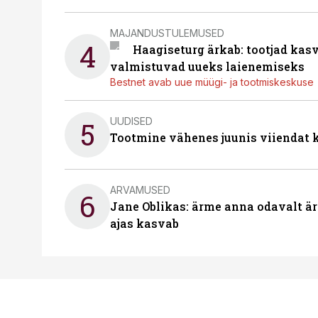
MAJANDUSTULEMUSED
4
Haagiseturg ärkab: tootjad kas
valmistuvad uueks laienemiseks
Bestnet avab uue müügi- ja tootmiskeskuse
UUDISED
5
Tootmine vähenes juunis viiendat k
ARVAMUSED
6
Jane Oblikas: ärme anna odavalt ära
ajas kasvab