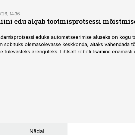
7.26, 14:36
ini edu algab tootmisprotsessi mõistmises
damisprotsessi eduka automatiseerimise aluseks on kogu t
m sobituks olemasolevasse keskkonda, aitaks vähendada tö
te tulevasteks arenguteks. Lihtsalt roboti lisamine enamasti
a tööstuse automatiseerimislahenduste arendaja Smitech OÜ
Nädal