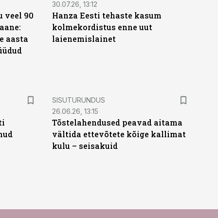
30.07.26, 13:12
 veel 90
Hanza Eesti tehaste kasum
aane:
kolmekordistus enne uut
e aasta
laienemislainet
üüdud
e
ST
SISUTURUNDUS
26.06.26, 13:15
ti
Tõstelahendused peavad aitama
anud
vältida ettevõtete kõige kallimat
kulu – seisakuid