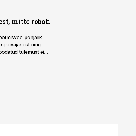
t, mitte roboti
ootmisvoo põhjalik
öjõuvajadust ning
 oodatud tulemust ei
 tegevjuht Sander