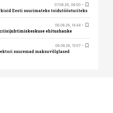
07.08.26, 08:00
rkisid Eesti suurimateks toidutöösturiteks
06.08.26, 14:44
 kriisijuhtimiskeskuse ehitushanke
06.08.26, 13:07
ssektori suuremad maksuvõlglased