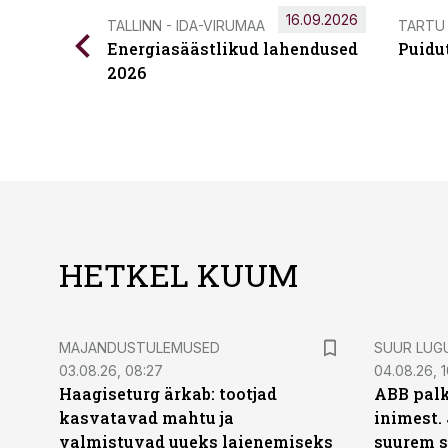
16.09.2026
TALLINN - IDA-VIRUMAA
TARTU
Energiasäästlikud lahendused
Puidu
2026
HETKEL KUUM
MAJANDUSTULEMUSED
SUUR LUG
03.08.26, 08:27
04.08.26, 1
Haagiseturg ärkab: tootjad
ABB palk
kasvatavad mahtu ja
inimest.
valmistuvad uueks laienemiseks
suurem s