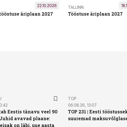
22.10.2026
18.
TALLINN
tööstuse äriplaan 2027
Tööstuse äriplaan 2027
U
TOP
0:42
06.08.26, 13:07
ab Eestis tänavu veel 90
TOP 231 | Eesti tööstusse
 Juhid avavad plaane:
suuremad maksuvõlglas
eisak on läbi, uue aasta