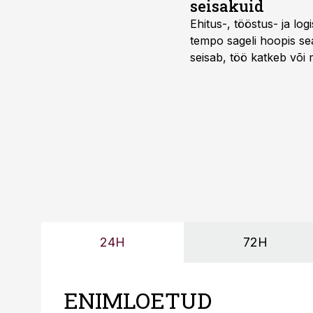
seisakuid
Ehitus-, tööstus- ja log
tempo sageli hoopis sea
seisab, töö katkeb või m
probleemi, vaid otsest 
24H
72H
ENIMLOETUD