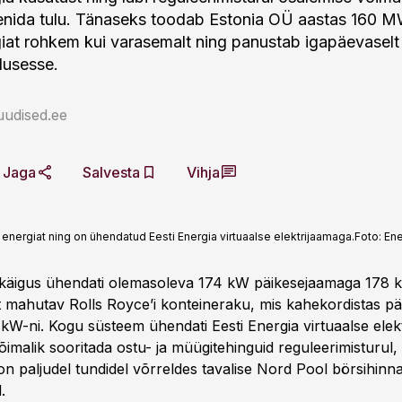
eenida tulu. Tänaseks toodab Estonia OÜ aastas 160 
iat rohkem kui varasemalt ning panustab igapäevaselt 
lusesse.
uudised.ee
Jaga
Salvesta
Vihja
nergiat ning on ühendatud Eesti Energia virtuaalse elektrijaamaga.
Foto:
Ene
i käigus ühendati olemasoleva 174 kW päikesejaamaga 178
at mahutav Rolls Royce’i konteineraku, mis kahekordistas pä
kW-ni. Kogu süsteem ühendati Eesti Energia virtuaalse elek
võimalik sooritada ostu- ja müügitehinguid reguleerimisturul,
on paljudel tundidel võrreldes tavalise Nord Pool börsihinn
.