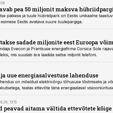
5:06
 avab pea 50 miljonit maksva hübriidparg
se päikese ja tuule hübriidpark on Eestis unikaalne taastuv
 esimese Eestis avatava suure tuulepargiga.
takse sadade miljonite eest Euroopa võ
ndaja Evecon ja Prantsuse energiafirma Corsica Sole raja
si, mis suudab ära laadida seitse miljonit telefoni.
ja uue energiasalvestuse lahenduse
hendus on mõeldud elektrivõrgu tõhususe tõstmiseks ja või
akutsetega, teatas ettevõte täna energiaalasel visiooniürituse
6.26, 13:15
 peavad aitama vältida ettevõtete kõige