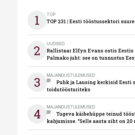
TOP
1
TOP 231 | Eesti tööstussektori su
UUDISED
2
Rallistaar Elfyn Evans ostis Eestis
Palmako juht: see on tunnustus Ees
MAJANDUSTULEMUSED
3
Puhk ja Lausing kerkisid Eesti
toidutöösturiteks
MAJANDUSTULEMUSED
4
Tugeva käibehüppe teinud tööst
kahjumisse. “Selle aasta siht on 20 