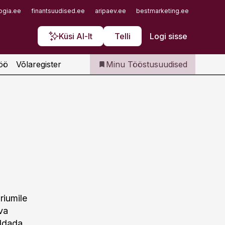
Iseteenindus
ogia.ee
finantsuudised.ee
aripaev.ee
bestmarketing.ee
finantsu
Telli Tööstusuudised
Küsi AI-lt
Telli
Logi sisse
öö
Võlaregister
Minu Tööstusuudised
riumile
va
aldada