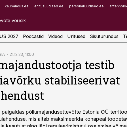
kaubandus.ee
ehitusuudised.ee
personaliuudised.ee
aritehnolo
Infopank
Radar
US 2027
Podcastid
Videod
Üritused
Sisuturundus
T
IA
21.12.23, 11:00
majandustootja testib
iavõrku stabiliseerivat
ahendust
a paigaldas põllumajandusettevõtte Estonia OÜ territoo
ulahenduse, mis aitab maksimeerida kohapeal toodeta
ia kasutust ning läbi reguleerimisturul osalemise võim