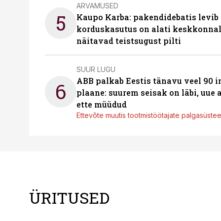
ARVAMUSED
5
Kaupo Karba: pakendidebatis levib 
korduskasutus on alati keskkonna
näitavad teistsugust pilti
SUUR LUGU
ABB palkab Eestis tänavu veel 90 
6
plaane: suurem seisak on läbi, uue
ette müüdud
Ettevõte muutis tootmistöötajate palgasüste
ÜRITUSED