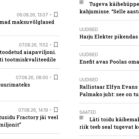
Tugeva käibehüppe 
kahjumisse. “Selle aast
06.08.26, 13:07
uremad maksuvõlglased
UUDISED
Harju Elekter pikenda
07.08.26, 11:52
 toodetud aiapaviljoni.
UUDISED
ti tootmiskvaliteedile
Enefit avas Poolas oma
07.08.26, 08:00
UUDISED
 suurimateks
Rallistaar Elfyn Evans 
Palmako juht: see on t
07.08.26, 14:19
SAATED
usidu Fractory jäi veel
Läti toidu käibema
miljonit”
riik teeb seal tugevat k