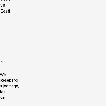
MWh
Eesti
fit
 kWh
ikesepargi
trijaamaga,
 kus
aga