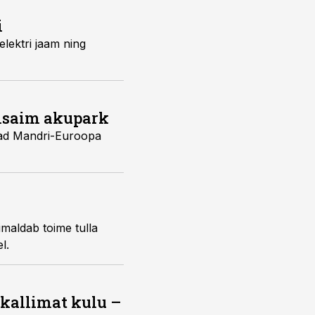
i
elektri jaam ning
imsaim akupark
vad Mandri-Euroopa
maldab toime tulla
l.
 kallimat kulu –