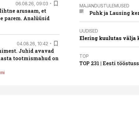
06.08.26, 09:03
MAJANDUSTULEMUSED
lihtne arusaam, et
Puhk ja Lausing ke
le parem. Analüüsid
UUDISED
Elering kuulutas välja
04.08.26, 10:42
inimest. Juhid avavad
TOP
 aasta tootmismahud on
TOP 231 | Eesti tööstu
emi