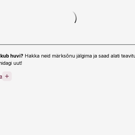
kub huvi?
Hakka neid märksõnu jälgima ja saad alati teavitu
idagi uut!
a