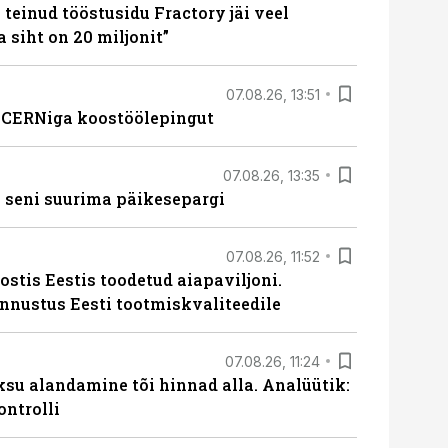
teinud tööstusidu Fractory jäi veel
a siht on 20 miljonit”
07.08.26, 13:51
s CERNiga koostöölepingut
07.08.26, 13:35
 seni suurima päikesepargi
07.08.26, 11:52
ostis Eestis toodetud aiapaviljoni.
unnustus Eesti tootmiskvaliteedile
07.08.26, 11:24
ksu alandamine tõi hinnad alla. Analüütik:
ontrolli