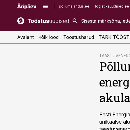
pollumajandus.ee
logistikauudised.ee
kaubandus.ee
imelineajalugu.ee
kinnisvarauudised.ee
imelineteadus.ee
Avaleht
Kõik lood
Tööstusharud
TARK TÖÖST
cebook
TAASTUVENERG
Põllu
Twitter)
kedIn
energ
ail
akul
k
Eesti Energi
unikaalse ak
taastuvenerg