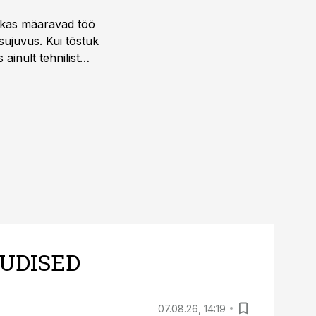
ktikas määravad töö
sujuvus. Kui tõstuk
ainult tehnilist
sele.
UDISED
07.08.26, 14:19