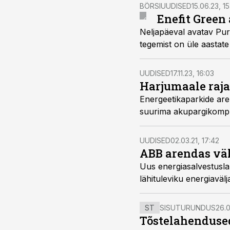
BÖRSIUUDISED
15.06.23, 1
Enefit Green
Neljapäeval avatav Purt
tegemist on üle aastate
UUDISED
17.11.23, 16:03
Harjumaale raja
Energeetikaparkide are
suurima akupargikomplek
UUDISED
02.03.21, 17:42
ABB arendas väl
Uus energiasalvestusla
lähituleviku energiavälj
ST
SISUTURUNDUS
26.0
Tõstelahendused