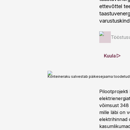
ettevõttel t
taastuvenerg
varustuskind
Tööstus
Kuula
Konteineraku salvestab päikesejaama toodetud e
Pilootprojekt
elektrienergi
võimsust 348 
mille läbi on 
elektrihinnad 
kasumlikumad