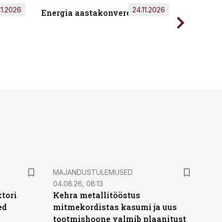
11.2026
24.11.2026
Energia aastakonverents 2026
Tark töö
MAJANDUSTULEMUSED
04.08.26, 08:13
ktori
Kehra metallitööstus
ed
mitmekordistas kasumi ja uus
tootmishoone valmib plaanitust