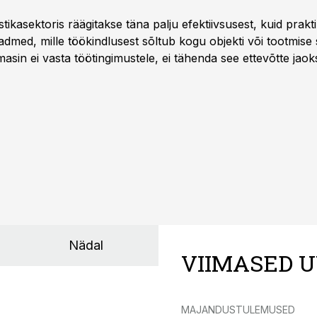
istikasektoris räägitakse täna palju efektiivsusest, kuid pra
dmed, mille töökindlusest sõltub kogu objekti või tootmise 
asin ei vasta töötingimustele, ei tähenda see ettevõtte jaoks 
rahalist kulu, venivaid tähtaegu ja suuremaid riske tööohutu
Nädal
VIIMASED U
MAJANDUSTULEMUSED