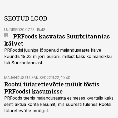
SEOTUD LOOD
UUDISED
20.07.23, 15:48
PRFoods kasvatas Suurbritannias
käivet
PRFoodsi juuniga lõppenud majandusaasta käive
küündis 19,23 miljoni euroni, millest kaks kolmandikku
tuli Suurbritanniast.
MAJANDUSTULEMUSED
22.11.22, 10:40
Rootsi tütarettevõtte müük tõstis
PRFoodsi kasumisse
PRFoods teenis majandusaasta esimeses kvartalis kaks
senti aktsia kohta kasumit, mis suuresti tulenes Rootsi
tütarettevõtte müügist.