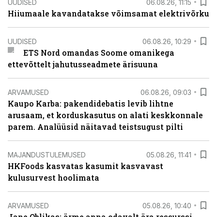
UUDISED
06.08.26, 11:15
Hiiumaale kavandatakse võimsamat elektrivõrku
UUDISED
06.08.26, 10:29
ETS Nord omandas Soome omanikega
ettevõttelt jahutusseadmete ärisuuna
ARVAMUSED
06.08.26, 09:03
Kaupo Karba: pakendidebatis levib lihtne
arusaam, et korduskasutus on alati keskkonnale
parem. Analüüsid näitavad teistsugust pilti
MAJANDUSTULEMUSED
05.08.26, 11:41
HKFoods kasvatas kasumit kasvavast
kulusurvest hoolimata
ARVAMUSED
05.08.26, 10:40
Jane Oblikas: ärme anna odavalt ära ressurssi,