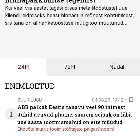
Kui veel viis aastat tagasi piisas metallitööstustel uue
kliendi leidmiseks heast hinnast ja mõnest kohtumisest,
siis täna on allhanketööstuse müügitöö muutunud
märksa pikemaks ja süsteemsemaks. Konkurents on
kasvanud, kliendid kaaluvad otsuseid põhjalikumalt
ning partnerit ei valita enam ainult tootmisvõimekuse
või hinnakirja järgi.
24H
72H
Nädal
ENIMLOETUD
SUUR LUGU
04.08.26, 10:42
ABB palkab Eestis tänavu veel 90 inimest.
1
Juhid avavad plaane: suurem seisak on läbi,
uue aasta tootmismahud on ette müüdud
Ettevõte muutis tootmistöötajate palgasüsteemi