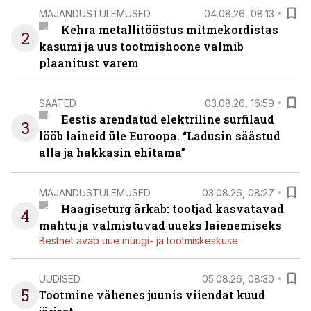
MAJANDUSTULEMUSED
04.08.26, 08:13
Kehra metallitööstus mitmekordistas
2
kasumi ja uus tootmishoone valmib
plaanitust varem
SAATED
03.08.26, 16:59
Eestis arendatud elektriline surfilaud
3
lööb laineid üle Euroopa. “Ladusin säästud
alla ja hakkasin ehitama”
MAJANDUSTULEMUSED
03.08.26, 08:27
Haagiseturg ärkab: tootjad kasvatavad
4
mahtu ja valmistuvad uueks laienemiseks
Bestnet avab uue müügi- ja tootmiskeskuse
UUDISED
05.08.26, 08:30
5
Tootmine vähenes juunis viiendat kuud