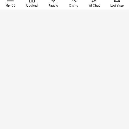
Menüü
Uudised
Raadio
Otsing
AI Chat
Logi sisse
Vana-Lõuna 39/1, 19094 Tallinn
(+372) 667 0111
toostusuudised@toostusuudised.ee
Telli
Reklaam
Firmast
Sisu kasutamisõigused
Ajakirjaniku
eetikakoodeks
Üldtingimused
Privaatsustingimused
Küpsiste poliitika
KKK
Eesti Meediaettevõtete
Eelistuste haldamine
Liit