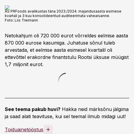
AS PRFoods avalikustas täna 2023./2024. majandusaasta esimese
kvartali ja 3 kuu konsolideeritud auditeerimata vahearuanne.
Foto:
Liis Treimann
Netokahjum oli 720 000 eurot võrreldes eelmise aasta
870 000 eurose kasumiga. Juhatuse sõnul tuleb
arvestada, et eelmise aasta esimesel kvartalil oli
ettevõttel erakordne finantstulu Rootsi üksuse müügist
1,7 miljonit eurot.
See teema pakub huvi?
Hakka neid märksõnu jälgima
ja saad alati teavituse, kui sel teemal ilmub midagi uut!
Toiduainetööstus