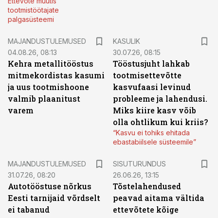
Ettevõte muutis
tootmistöötajate
palgasüsteemi
MAJANDUSTULEMUSED
KASULIK
04.08.26, 08:13
30.07.26, 08:15
Kehra metallitööstus
Tööstusjuht lahkab
mitmekordistas kasumi
tootmisettevõtte
ja uus tootmishoone
kasvufaasi levinud
valmib plaanitust
probleeme ja lahendusi.
varem
Miks kiire kasv võib
olla ohtlikum kui kriis?
“Kasvu ei tohiks ehitada
ebastabiilsele süsteemile”
ST
MAJANDUSTULEMUSED
SISUTURUNDUS
31.07.26, 08:20
26.06.26, 13:15
Autotööstuse nõrkus
Tõstelahendused
Eesti tarnijaid võrdselt
peavad aitama vältida
ei tabanud
ettevõtete kõige