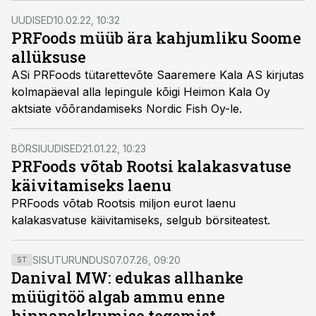
UUDISED
10.02.22, 10:32
PRFoods müüb ära kahjumliku Soome
allüksuse
ASi PRFoods tütarettevõte Saaremere Kala AS kirjutas
kolmapäeval alla lepingule kõigi Heimon Kala Oy
aktsiate võõrandamiseks Nordic Fish Oy-le.
BÖRSIUUDISED
21.01.22, 10:23
PRFoods võtab Rootsi kalakasvatuse
käivitamiseks laenu
PRFoods võtab Rootsis miljon eurot laenu
kalakasvatuse käivitamiseks, selgub börsiteatest.
SISUTURUNDUS
07.07.26, 09:20
ST
Danival MW: edukas allhanke
müügitöö algab ammu enne
hinnapakkumise tegemist