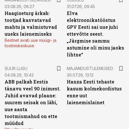
03.08.26, 08:27
31.07.26, 09:45
Haagiseturg ärkab:
Elva
tootjad kasvatavad
elektroonikatööstus
mahtu ja valmistuvad
GPV Eesti sai uue juhi
uueks laienemiseks
ettevõtte seest.
Bestnet avab uue müügi- ja
„Järgmise sammu
tootmiskeskuse
astumine oli minu jaoks
lihtne“
SUUR LUGU
MAJANDUSTULEMUSED
04.08.26, 10:42
30.07.26, 13:12
ABB palkab Eestis
Hanza Eesti tehaste
tänavu veel 90 inimest.
kasum kolmekordistus
Juhid avavad plaane:
enne uut
suurem seisak on läbi,
laienemislainet
uue aasta
tootmismahud on ette
müüdud