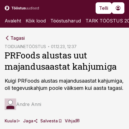
Telli
Avaleht
Kõik lood
Tööstusharud
TARK TÖÖSTUS 2
cebook
Tagasi
Twitter)
TOIDUAINETÖÖSTUS
01.12.23, 12:37
PRFoods alustas uut
kedIn
majandusaastat kahjumiga
ail
k
Kuigi PRFoods alustas majandusaastat kahjumiga,
oli tegevuskahjum poole väiksem kui aasta tagasi.
Andre Anni
Kuula
Jaga
Salvesta
Vihja