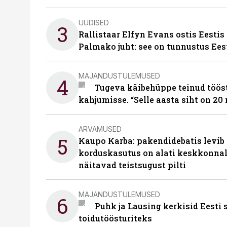
UUDISED
3
Rallistaar Elfyn Evans ostis Eestis
Palmako juht: see on tunnustus Ees
MAJANDUSTULEMUSED
4
Tugeva käibehüppe teinud tööst
kahjumisse. “Selle aasta siht on 20 
ARVAMUSED
5
Kaupo Karba: pakendidebatis levib 
korduskasutus on alati keskkonna
näitavad teistsugust pilti
MAJANDUSTULEMUSED
6
Puhk ja Lausing kerkisid Eesti
toidutöösturiteks