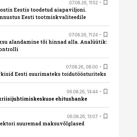
07.08.26, 11:52
ostis Eestis toodetud aiapaviljoni.
unnustus Eesti tootmiskvaliteedile
07.08.26, 11:24
ksu alandamine tõi hinnad alla. Analüütik:
ontrolli
07.08.26, 08:00
rkisid Eesti suurimateks toidutöösturiteks
06.08.26, 14:44
 kriisijuhtimiskeskuse ehitushanke
06.08.26, 13:07
ssektori suuremad maksuvõlglased