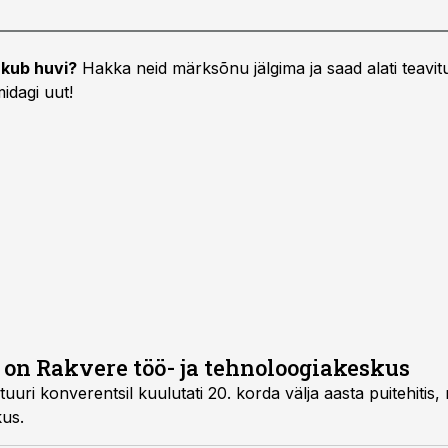
kub huvi?
Hakka neid märksõnu jälgima ja saad alati teavitu
idagi uut!
s on Rakvere töö- ja tehnoloogiakeskus
tuuri konverentsil kuulutati 20. korda välja aasta puitehitis
kus.