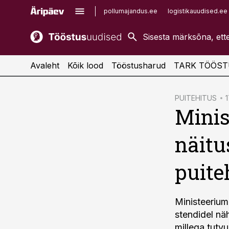
pollumajandus.ee
logistikauudised.ee
kaubandus.ee
imelineajalugu.ee
kinnisvarauudised.ee
imelineteadus.ee
Avaleht
Kõik lood
Tööstusharud
TARK TÖÖST
cebook
PUITEHITUS
1
Minis
Twitter)
kedIn
näitu
ail
puite
k
Ministeerium
stendidel nä
millega tutv