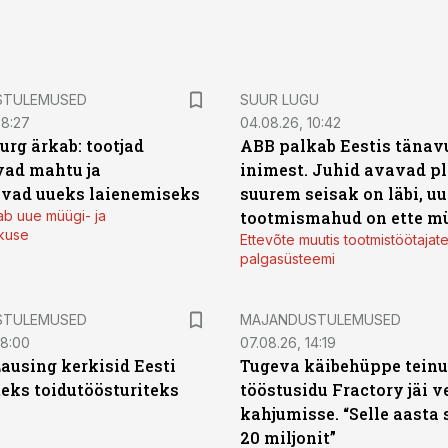
STULEMUSED
SUUR LUGU
08:27
04.08.26, 10:42
urg ärkab: tootjad
ABB palkab Eestis tänavu
ad mahtu ja
inimest. Juhid avavad pl
vad uueks laienemiseks
suurem seisak on läbi, uu
ab uue müügi- ja
tootmismahud on ette m
kuse
Ettevõte muutis tootmistöötajat
palgasüsteemi
STULEMUSED
MAJANDUSTULEMUSED
08:00
07.08.26, 14:19
Lausing kerkisid Eesti
Tugeva käibehüppe tein
eks toidutöösturiteks
tööstusidu Fractory jäi v
kahjumisse. “Selle aasta 
20 miljonit”