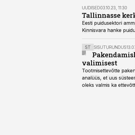
UUDISED
03.10.23, 11:30
Tallinnasse ker
Eesti puidusektori amm
Kinnisvara hanke puidu
ST
SISUTURUNDUS
13.0
Pakendamisli
valimisest
Tootmisettevõtte paken
analüüs, et uus süstee
oleks valmis ka ettevõt
too, nendib tootmise j
Mitendorf.