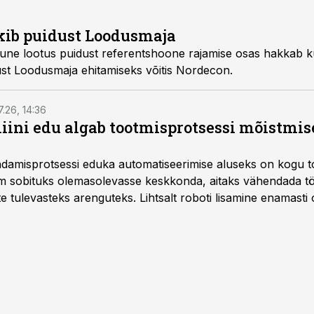
kib puidust Loodusmaja
une lootus puidust referentshoone rajamise osas hakkab ku
st Loodusmaja ehitamiseks võitis Nordecon.
7.26, 14:36
ini edu algab tootmisprotsessi mõistmises
damisprotsessi eduka automatiseerimise aluseks on kogu t
m sobituks olemasolevasse keskkonda, aitaks vähendada tö
te tulevasteks arenguteks. Lihtsalt roboti lisamine enamasti
a tööstuse automatiseerimislahenduste arendaja Smitech OÜ