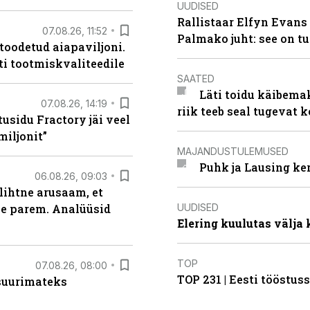
UUDISED
Rallistaar Elfyn Evans 
07.08.26, 11:52
Palmako juht: see on t
 toodetud aiapaviljoni.
ti tootmiskvaliteedile
SAATED
Läti toidu käibema
07.08.26, 14:19
riik teeb seal tugevat k
usidu Fractory jäi veel
miljonit”
MAJANDUSTULEMUSED
Puhk ja Lausing ke
06.08.26, 09:03
lihtne arusaam, et
UUDISED
le parem. Analüüsid
Elering kuulutas välja
TOP
07.08.26, 08:00
TOP 231 | Eesti tööstu
 suurimateks