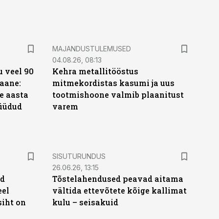
MAJANDUSTULEMUSED
04.08.26, 08:13
 veel 90
Kehra metallitööstus
aane:
mitmekordistas kasumi ja uus
e aasta
tootmishoone valmib plaanitust
üüdud
varem
e
ST
SISUTURUNDUS
26.06.26, 13:15
ud
Tõstelahendused peavad aitama
eel
vältida ettevõtete kõige kallimat
siht on
kulu – seisakuid