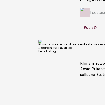
Tööstus
Kuula
Kliimaministeeriumi ehituse ja elukeskkonna os
Seedre näituse avamisel.
Foto:
Erakogu
Kliimaministe
Aasta Puitehit
sellisena Eest