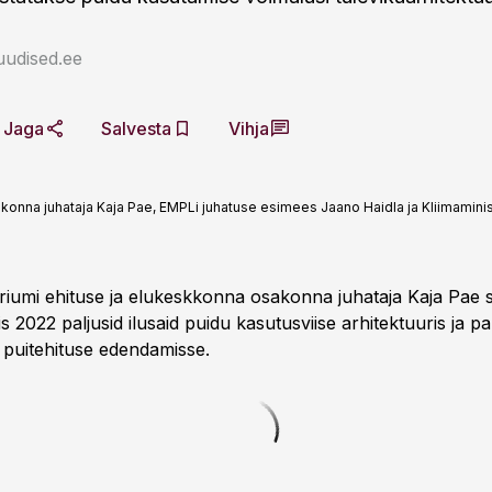
uudised.ee
Jaga
Salvesta
Vihja
akonna juhataja Kaja Pae, EMPLi juhatuse esimees Jaano Haidla ja Kliimamin
eriumi ehituse ja elukeskkonna osakonna juhataja Kaja Pae 
is 2022 paljusid ilusaid puidu kasutusviise arhitektuuris ja p
i puitehituse edendamisse.