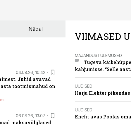
Nädal
VIIMASED U
MAJANDUSTULEMUSED
Tugeva käibehüppe 
kahjumisse. “Selle aast
04.08.26, 10:42
inimest. Juhid avavad
 aasta tootmismahud on
UUDISED
Harju Elekter pikenda
emi
UUDISED
06.08.26, 13:07
Enefit avas Poolas oma
uremad maksuvõlglased