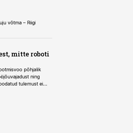
ju võtma – Riigi
t, mitte roboti
ootmisvoo põhjalik
öjõuvajadust ning
 oodatud tulemust ei
 tegevjuht Sander