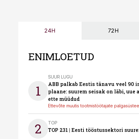
24H
72H
ENIMLOETUD
SUUR LUGU
ABB palkab Eestis tänavu veel 90 
1
plaane: suurem seisak on läbi, uue
ette müüdud
Ettevõte muutis tootmistöötajate palgasüste
TOP
2
TOP 231 | Eesti tööstussektori su