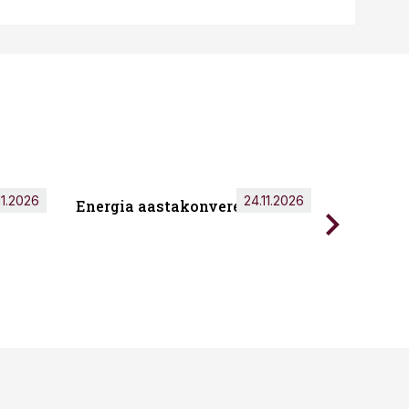
11.2026
24.11.2026
Energia aastakonverents 2026
Tark töö