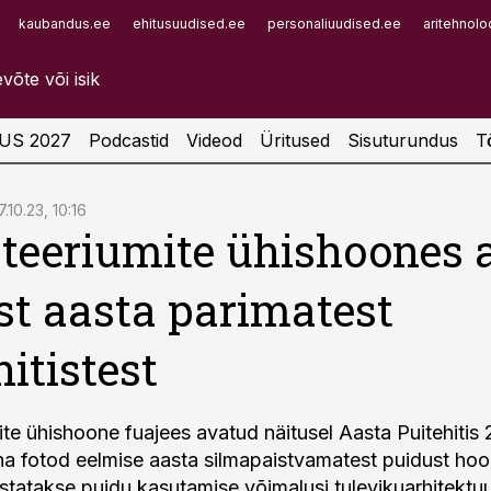
kaubandus.ee
ehitusuudised.ee
personaliuudised.ee
aritehnolo
Infopank
Radar
US 2027
Podcastid
Videod
Üritused
Sisuturundus
T
7.10.23, 10:16
teeriumite ühishoones 
st aasta parimatest
hitistest
ite ühishoone fuajees avatud näitusel Aasta Puitehitis
ha fotod eelmise aasta silmapaistvamatest puidust hoo
ustatakse puidu kasutamise võimalusi tulevikuarhitektuu