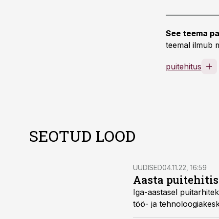
See teema pa
teemal ilmub m
puitehitus
SEOTUD LOOD
UUDISED
04.11.22, 16:59
Aasta puitehiti
Iga-aastasel puitarhitek
töö- ja tehnoloogiakes