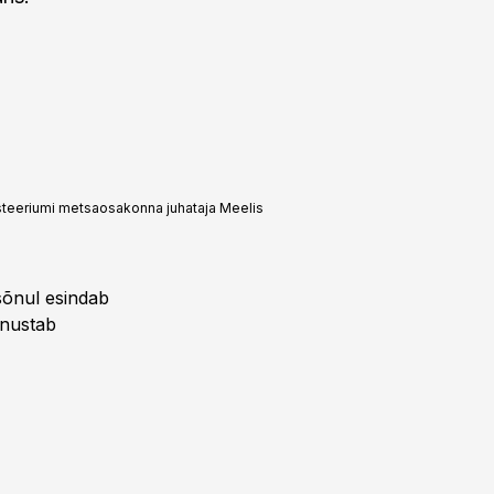
isteeriumi metsaosakonna juhataja Meelis
sõnul esindab
anustab