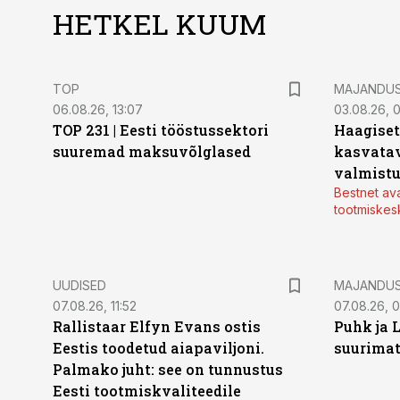
HETKEL KUUM
TOP
MAJANDU
06.08.26, 13:07
03.08.26, 
TOP 231 | Eesti tööstussektori
Haagiset
suuremad maksuvõlglased
kasvatav
valmistu
Bestnet av
tootmiskes
UUDISED
MAJANDU
07.08.26, 11:52
07.08.26, 
Rallistaar Elfyn Evans ostis
Puhk ja 
Eestis toodetud aiapaviljoni.
suurimat
Palmako juht: see on tunnustus
Eesti tootmiskvaliteedile