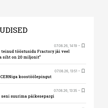
UDISED
07.08.26, 14:19
teinud tööstusidu Fractory jäi veel
a siht on 20 miljonit”
07.08.26, 13:51
s CERNiga koostöölepingut
07.08.26, 13:35
 seni suurima päikesepargi