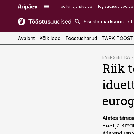
pollumajandus.ee
logistikauudised.ee
kaubandus.ee
imelineajalugu.ee
kinnisvarauudised.ee
imelineteadus.ee
Avaleht
Kõik lood
Tööstusharud
TARK TÖÖST
cebook
ENERGEETIKA
Riik 
Twitter)
kedIn
iduet
ail
euro
k
Alates tänas
EASi ja Kred
äriarenduspr