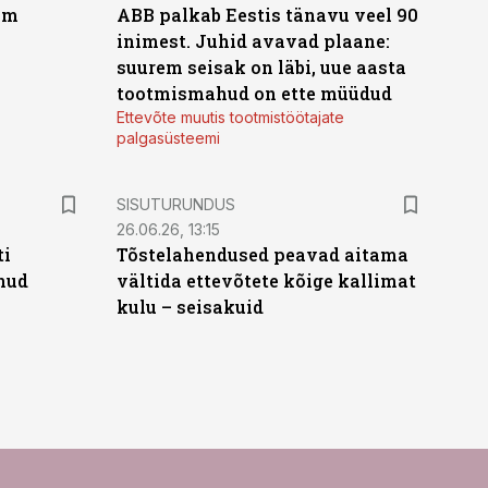
um
ABB palkab Eestis tänavu veel 90
inimest. Juhid avavad plaane:
suurem seisak on läbi, uue aasta
tootmismahud on ette müüdud
Ettevõte muutis tootmistöötajate
palgasüsteemi
ST
SISUTURUNDUS
26.06.26, 13:15
ti
Tõstelahendused peavad aitama
anud
vältida ettevõtete kõige kallimat
kulu – seisakuid