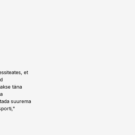
siteates, et
id
hakse täna
ka
utada suurema
porti,"