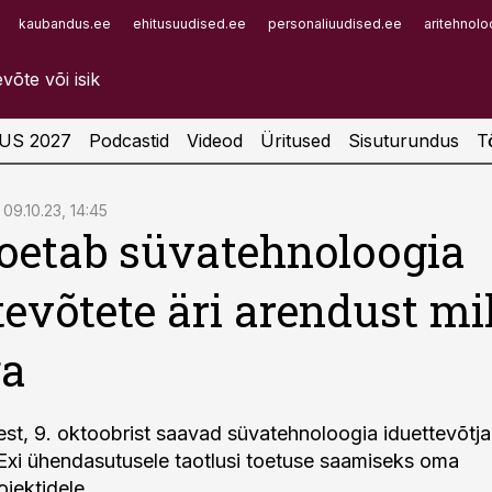
kaubandus.ee
ehitusuudised.ee
personaliuudised.ee
aritehnolo
Infopank
Radar
US 2027
Podcastid
Videod
Üritused
Sisuturundus
T
09.10.23, 14:45
toetab süvatehnoloogia
tevõtete äri arendust mi
ga
est, 9. oktoobrist saavad süvatehnoloogia iduettevõtja
Exi ühendasutusele taotlusi toetuse saamiseks oma
ojektidele.