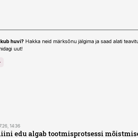
kub huvi?
Hakka neid märksõnu jälgima ja saad alati teavitu
idagi uut!
7.26, 14:36
ini edu algab tootmisprotsessi mõistmises