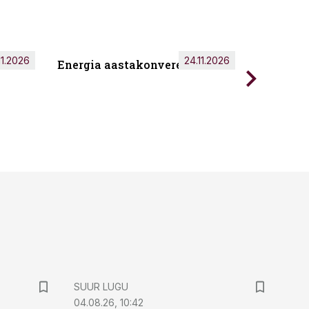
11.2026
24.11.2026
Energia aastakonverents 2026
Tark töö
SUUR LUGU
04.08.26, 10:42