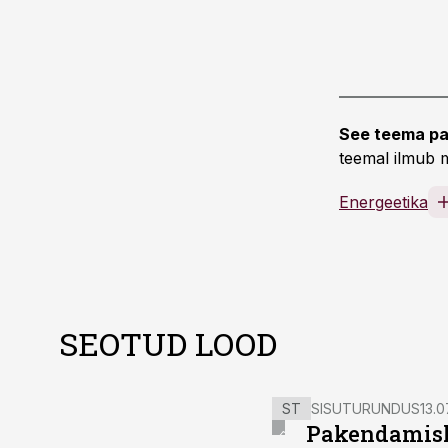
See teema pa
teemal ilmub m
Energeetika
SEOTUD LOOD
ST
SISUTURUNDUS
13.0
Pakendamisli