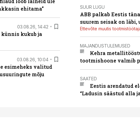
filaud lööb laineid üle
SUUR LUGU
hakkasin ehitama”
ABB palkab Eestis täna
suurem seisak on läbi,
03.08.26, 14:42
Ettevõte muutis tootmistööta
 künnis kukub ja
MAJANDUSTULEMUSED
Kehra metallitööst
03.08.26, 10:04
tootmishoone valmib p
se esimeheks valitud
usuuringute mõju
SAATED
Eestis arendatud el
“Ladusin säästud alla 