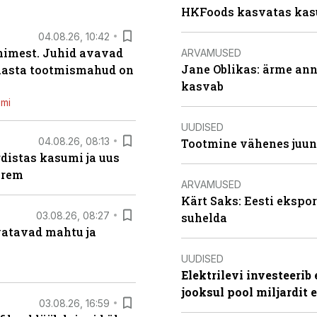
HKFoods kasvatas kas
04.08.26, 10:42
inimest. Juhid avavad
ARVAMUSED
Jane Oblikas: ärme anna
 aasta tootmismahud on
kasvab
emi
UUDISED
04.08.26, 08:13
Tootmine vähenes juuni
distas kasumi ja uus
arem
ARVAMUSED
Kärt Saks: Eesti ekspor
03.08.26, 08:27
suhelda
vatavad mahtu ja
UUDISED
Elektrilevi investeeri
jooksul pool miljardit 
03.08.26, 16:59