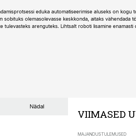
damisprotsessi eduka automatiseerimise aluseks on kogu t
m sobituks olemasolevasse keskkonda, aitaks vähendada tö
te tulevasteks arenguteks. Lihtsalt roboti lisamine enamasti
a tööstuse automatiseerimislahenduste arendaja Smitech OÜ
Nädal
VIIMASED U
MAJANDUSTULEMUSED