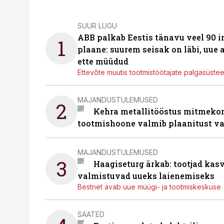
SUUR LUGU
ABB palkab Eestis tänavu veel 90 
1
plaane: suurem seisak on läbi, uue
ette müüdud
Ettevõte muutis tootmistöötajate palgasüste
MAJANDUSTULEMUSED
2
Kehra metallitööstus mitmekor
tootmishoone valmib plaanitust v
MAJANDUSTULEMUSED
3
Haagiseturg ärkab: tootjad kas
valmistuvad uueks laienemiseks
Bestnet avab uue müügi- ja tootmiskeskuse
SAATED