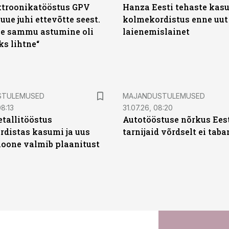
ktroonikatööstus GPV
Hanza Eesti tehaste kas
 uue juhi ettevõtte seest.
kolmekordistus enne uut
e sammu astumine oli
laienemislainet
ks lihtne“
STULEMUSED
MAJANDUSTULEMUSED
8:13
31.07.26, 08:20
tallitööstus
Autotööstuse nõrkus Ees
distas kasumi ja uus
tarnijaid võrdselt ei tab
oone valmib plaanitust