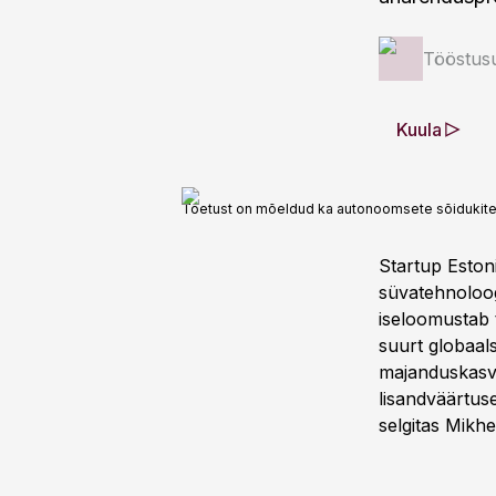
Tööstus
Kuula
Toetust on mõeldud ka autonoomsete sõidukite 
Startup Eston
süvatehnoloog
iseloomustab 
suurt globaals
majanduskasv
lisandväärtuse
selgitas Mikhe