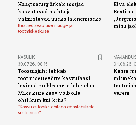
Haagiseturg ärkab: tootjad
Elva ele
kasvatavad mahtu ja
Eesti sai
valmistuvad uueks laienemiseks
„Järgmis
Bestnet avab uue müügi- ja
minu jao
tootmiskeskuse
KASULIK
MAJANDU
30.07.26, 08:15
04.08.26, 0
Tööstusjuht lahkab
Kehra me
tootmisettevõtte kasvufaasi
mitmekor
levinud probleeme ja lahendusi.
tootmish
Miks kiire kasv võib olla
varem
ohtlikum kui kriis?
“Kasvu ei tohiks ehitada ebastabiilsele
süsteemile”