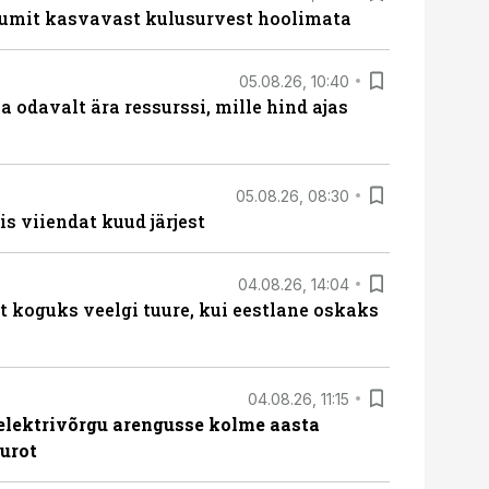
umit kasvavast kulusurvest hoolimata
05.08.26, 10:40
 odavalt ära ressurssi, mille hind ajas
05.08.26, 08:30
s viiendat kuud järjest
04.08.26, 14:04
t koguks veelgi tuure, kui eestlane oskaks
04.08.26, 11:15
b elektrivõrgu arengusse kolme aasta
eurot