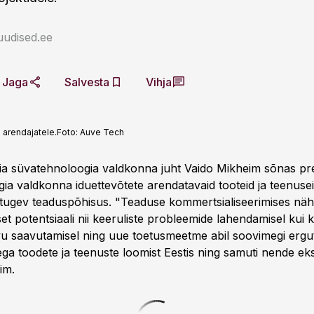
uudised.ee
Jaga
Salvesta
Vihja
arendajatele.
Foto:
Auve Tech
ia süvatehnoloogia valdkonna juht Vaido Mikheim sõnas pres
ia valdkonna iduettevõtete arendatavaid tooteid ja teenuse
tugev teaduspõhisus. "Teaduse kommertsialiseerimises nä
et potentsiaali nii keeruliste probleemide lahendamisel kui 
u saavutamisel ning uue toetusmeetme abil soovimegi erg
ga toodete ja teenuste loomist Eestis ning samuti nende eks
im.