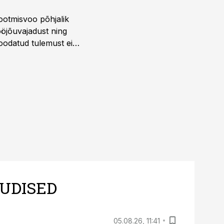
ootmisvoo põhjalik
öjõuvajadust ning
 oodatud tulemust ei
 tegevjuht Sander
UDISED
05.08.26, 11:41