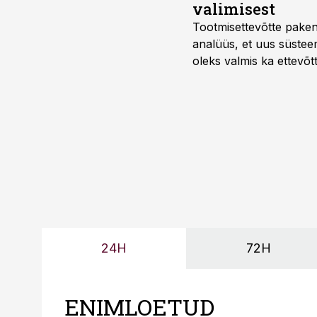
valimisest
Tootmisettevõtte paken
analüüs, et uus süstee
oleks valmis ka ettevõt
too, nendib tootmise j
Mitendorf.
24H
72H
ENIMLOETUD