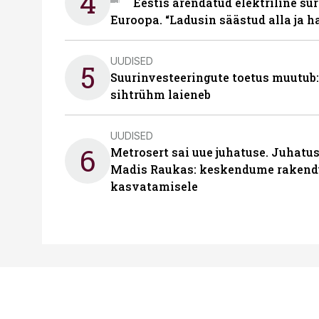
4
Eestis arendatud elektriline sur
Euroopa. “Ladusin säästud alla ja 
UUDISED
5
Suurinvesteeringute toetus muutub:
sihtrühm laieneb
UUDISED
6
Metrosert sai uue juhatuse. Juhatu
Madis Raukas: keskendume rakend
kasvatamisele