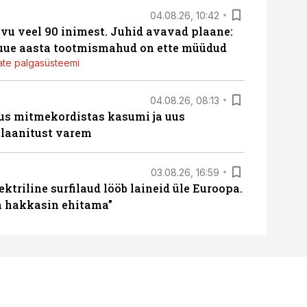
04.08.26, 10:42
vu veel 90 inimest. Juhid avavad plaane:
 uue aasta tootmismahud on ette müüdud
jate palgasüsteemi
04.08.26, 08:13
us mitmekordistas kasumi ja uus
laanitust varem
03.08.26, 16:59
ektriline surfilaud lööb laineid üle Euroopa.
ja hakkasin ehitama”