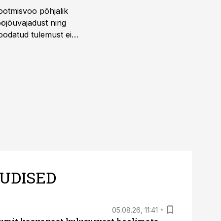
ootmisvoo põhjalik
öjõuvajadust ning
 oodatud tulemust ei
 tegevjuht Sander
UDISED
05.08.26, 11:41