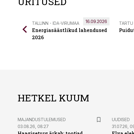
ÜRITUSED
16.09.2026
TALLINN - IDA-VIRUMAA
TARTU
Energiasäästlikud lahendused
Puidu
2026
HETKEL KUUM
MAJANDUSTULEMUSED
UUDISED
03.08.26, 08:27
31.07.26, 0
Haagiseturg ärkab: tootjad
Elva ele