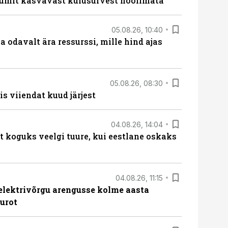
umit kasvavast kulusurvest hoolimata
05.08.26, 10:40
 odavalt ära ressurssi, mille hind ajas
05.08.26, 08:30
s viiendat kuud järjest
04.08.26, 14:04
t koguks veelgi tuure, kui eestlane oskaks
04.08.26, 11:15
b elektrivõrgu arengusse kolme aasta
eurot