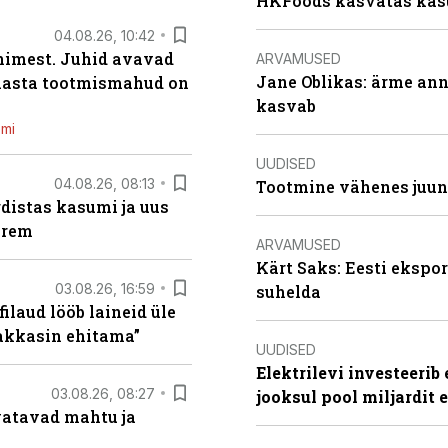
HKFoods kasvatas kas
04.08.26, 10:42
inimest. Juhid avavad
ARVAMUSED
Jane Oblikas: ärme anna
 aasta tootmismahud on
kasvab
emi
UUDISED
04.08.26, 08:13
Tootmine vähenes juuni
distas kasumi ja uus
arem
ARVAMUSED
Kärt Saks: Eesti ekspor
03.08.26, 16:59
suhelda
filaud lööb laineid üle
hakkasin ehitama”
UUDISED
Elektrilevi investeeri
03.08.26, 08:27
jooksul pool miljardit 
vatavad mahtu ja