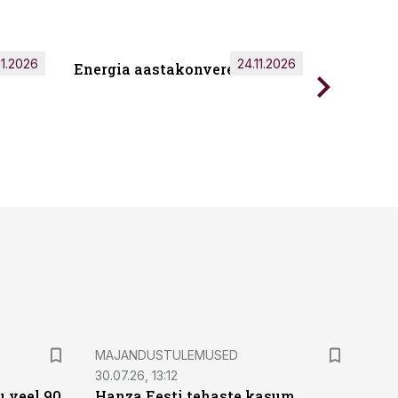
11.2026
24.11.2026
Energia aastakonverents 2026
Tark töö
MAJANDUSTULEMUSED
30.07.26, 13:12
 veel 90
Hanza Eesti tehaste kasum