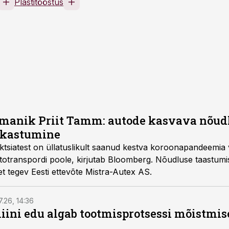
Plastitööstus
omanik Priit Tamm: autode kasvava nõudl
rikastumine
tsiatest on üllatuslikult saanud kestva koroonapandeemia v
otranspordi poole, kirjutab Bloomberg. Nõudluse taastumi
t tegev Eesti ettevõte Mistra-Autex AS.
7.26, 14:36
ini edu algab tootmisprotsessi mõistmises