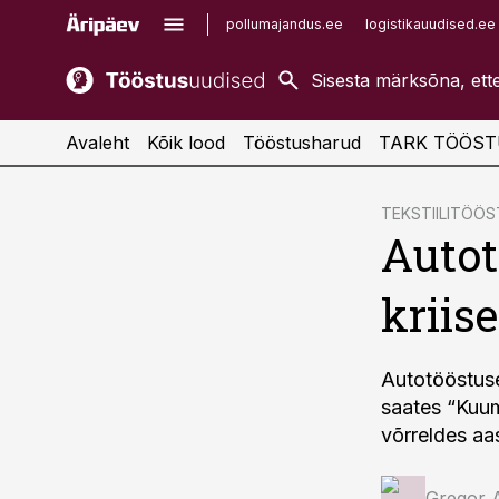
pollumajandus.ee
logistikauudised.ee
kaubandus.ee
imelineajalugu.ee
kinnisvarauudised.ee
imelineteadus.ee
Avaleht
Kõik lood
Tööstusharud
TARK TÖÖST
cebook
TEKSTIILITÖÖ
Autot
Twitter)
kedIn
kriis
ail
k
Autotööstuse
saates “Kuum
võrreldes aa
Gregor 