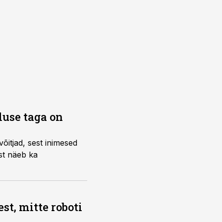
use taga on
õitjad, sest inimesed
st näeb ka
t, mitte roboti