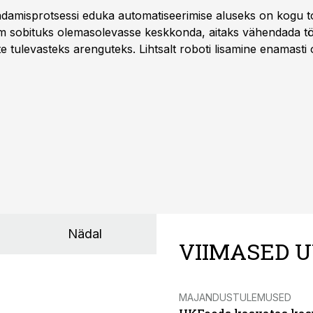
damisprotsessi eduka automatiseerimise aluseks on kogu t
m sobituks olemasolevasse keskkonda, aitaks vähendada tö
te tulevasteks arenguteks. Lihtsalt roboti lisamine enamasti
a tööstuse automatiseerimislahenduste arendaja Smitech OÜ
Nädal
VIIMASED U
MAJANDUSTULEMUSED