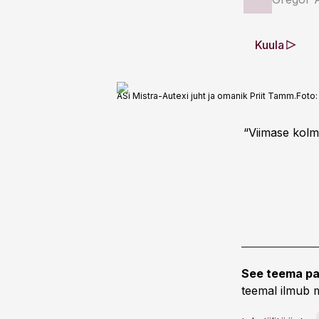
Kuula
ASi Mistra-Autexi juht ja omanik Priit Tamm.
Foto
“Viimase kolme
See teema pa
teemal ilmub m