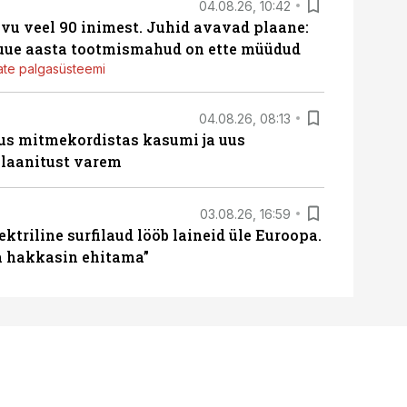
04.08.26, 10:42
vu veel 90 inimest. Juhid avavad plaane:
 uue aasta tootmismahud on ette müüdud
jate palgasüsteemi
04.08.26, 08:13
us mitmekordistas kasumi ja uus
laanitust varem
03.08.26, 16:59
ektriline surfilaud lööb laineid üle Euroopa.
ja hakkasin ehitama”