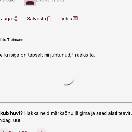
Jaga
Salvesta
Vihja
:
Liis Treimann
 kriisiga on täpselt nii juhtunud,” rääkis ta.
kub huvi?
Hakka neid märksõnu jälgima ja saad alati teavitu
idagi uut!