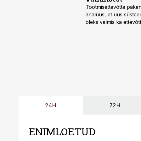
Tootmisettevõtte paken
analüüs, et uus süstee
oleks valmis ka ettevõt
too, nendib tootmise j
Mitendorf.
24H
72H
ENIMLOETUD