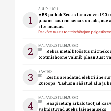
SUUR LUGU
ABB palkab Eestis tänavu veel 90 
1
plaane: suurem seisak on läbi, uue
ette müüdud
Ettevõte muutis tootmistöötajate palgasüste
MAJANDUSTULEMUSED
2
Kehra metallitööstus mitmekor
tootmishoone valmib plaanitust v
SAATED
3
Eestis arendatud elektriline sur
Euroopa. “Ladusin säästud alla ja 
MAJANDUSTULEMUSED
4
Haagiseturg ärkab: tootjad kas
valmistuvad uueks laienemiseks