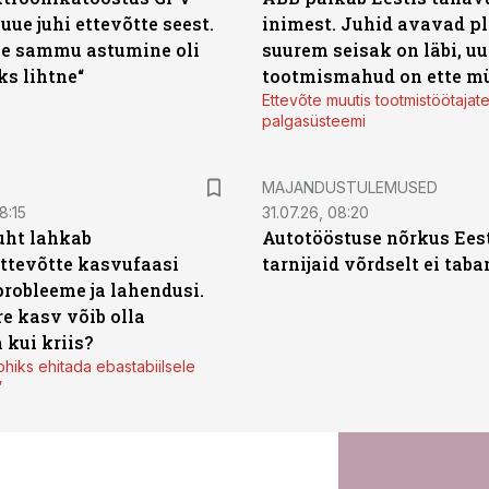
 uue juhi ettevõtte seest.
inimest. Juhid avavad pl
e sammu astumine oli
suurem seisak on läbi, uu
ks lihtne“
tootmismahud on ette m
Ettevõte muutis tootmistöötajat
palgasüsteemi
MAJANDUSTULEMUSED
8:15
31.07.26, 08:20
uht lahkab
Autotööstuse nõrkus Ees
ttevõtte kasvufaasi
tarnijaid võrdselt ei tab
probleeme ja lahendusi.
re kasv võib olla
 kui kriis?
ohiks ehitada ebastabiilsele
”