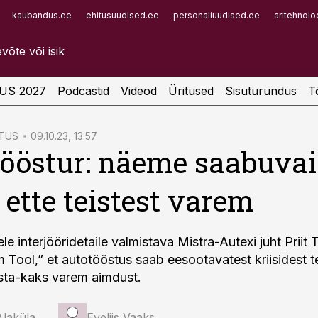
kaubandus.ee
ehitusuudised.ee
personaliuudised.ee
aritehnolo
Infopank
Radar
US 2027
Podcastid
Videod
Üritused
Sisuturundus
T
STUS
09.10.23, 13:57
ööstur: näeme saabuva
e ette teistest varem
le interjööridetaile valmistava Mistra-Autexi juht Prii
 Tool,” et autotööstus saab eesootavatest kriisidest t
sta-kaks varem aimdust.
Alaküla
Eveliis Vaaks