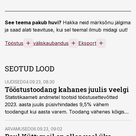
See teema pakub huvi?
Hakka neid märksõnu jälgima
ja saad alati teavituse, kui sel teemal ilmub midagi uut!
Tööstus
väliskaubandus
Eksport
SEOTUD LOOD
UUDISED
04.09.23, 08:30
Tööstustoodang kahanes juulis veelgi
Statistikaameti andmetel tootsid tööstusettevõtted
2023. aasta juulis püsivhindades 9,5% vähem
toodangut kui aasta varem. Toodang vähenes kõigis
kolmes sektoris: energeetikas 33,6%, töötlevas
tööstuses 7,0% ja mäetööstuses 20,7%.
ARVAMUSED
06.09.23, 09:02