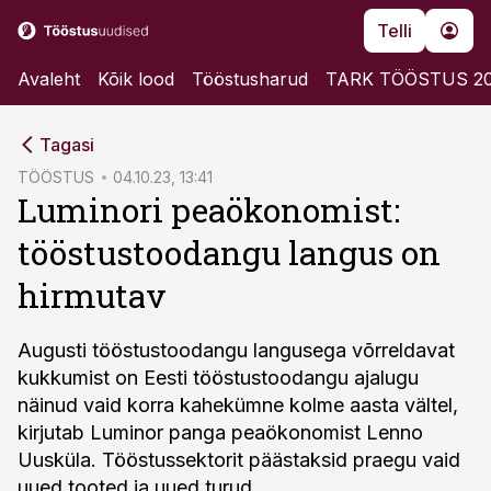
Telli
Avaleht
Kõik lood
Tööstusharud
TARK TÖÖSTUS 2
cebook
Tagasi
Twitter)
TÖÖSTUS
04.10.23, 13:41
Luminori peaökonomist:
kedIn
tööstustoodangu langus on
ail
hirmutav
k
Augusti tööstustoodangu langusega võrreldavat
kukkumist on Eesti tööstustoodangu ajalugu
näinud vaid korra kahekümne kolme aasta vältel,
kirjutab Luminor panga peaökonomist Lenno
Uusküla. Tööstussektorit päästaksid praegu vaid
uued tooted ja uued turud.