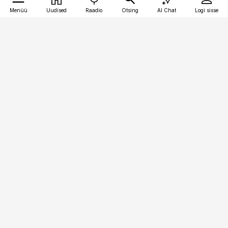
Menüü
Uudised
Raadio
Otsing
AI Chat
Logi sisse
Vana-Lõuna 39/1, 19094 Tallinn
(+372) 667 0111
toostusuudised@toostusuudised.ee
Telli
Reklaam
Firmast
Sisu kasutamisõigused
Ajakirjaniku
eetikakoodeks
Üldtingimused
Privaatsustingimused
Küpsiste poliitika
KKK
Eesti Meediaettevõtete
Eelistuste haldamine
Liit