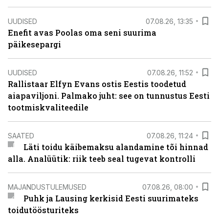
UUDISED
07.08.26, 13:35
Enefit avas Poolas oma seni suurima
päikesepargi
UUDISED
07.08.26, 11:52
Rallistaar Elfyn Evans ostis Eestis toodetud
aiapaviljoni. Palmako juht: see on tunnustus Eesti
tootmiskvaliteedile
SAATED
07.08.26, 11:24
Läti toidu käibemaksu alandamine tõi hinnad
alla. Analüütik: riik teeb seal tugevat kontrolli
MAJANDUSTULEMUSED
07.08.26, 08:00
Puhk ja Lausing kerkisid Eesti suurimateks
toidutöösturiteks