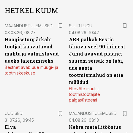
HETKEL KUUM
MAJANDUSTULEMUSED
SUUR LUGU
03.08.26, 08:27
04.08.26, 10:42
Haagiseturg ärkab:
ABB palkab Eestis
tootjad kasvatavad
tänavu veel 90 inimest.
mahtu ja valmistuvad
Juhid avavad plaane:
uueks laienemiseks
suurem seisak on läbi,
Bestnet avab uue müügi- ja
uue aasta
tootmiskeskuse
tootmismahud on ette
müüdud
Ettevõte muutis
tootmistöötajate
palgasüsteemi
UUDISED
MAJANDUSTULEMUSED
31.07.26, 09:45
04.08.26, 08:13
Elva
Kehra metallitööstus