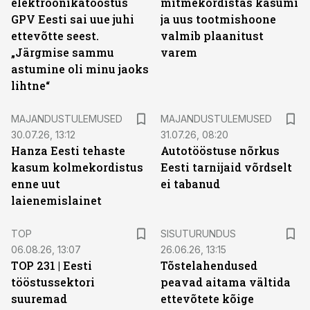
elektroonikatööstus
mitmekordistas kasumi
GPV Eesti sai uue juhi
ja uus tootmishoone
ettevõtte seest.
valmib plaanitust
„Järgmise sammu
varem
astumine oli minu jaoks
lihtne“
MAJANDUSTULEMUSED
MAJANDUSTULEMUSED
30.07.26, 13:12
31.07.26, 08:20
Hanza Eesti tehaste
Autotööstuse nõrkus
kasum kolmekordistus
Eesti tarnijaid võrdselt
enne uut
ei tabanud
laienemislainet
ST
TOP
SISUTURUNDUS
06.08.26, 13:07
26.06.26, 13:15
TOP 231 | Eesti
Tõstelahendused
tööstussektori
peavad aitama vältida
suuremad
ettevõtete kõige