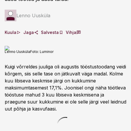
Lenno Uusküla
Kuula
Jaga
Salvesta
Vihja
Lenno Uusküla
Foto:
Luminor
Kuigi võrreldes juuliga oli augustis tööstustoodang veidi
kõrgem, siis selle tase on jätkuvalt väga madal. Kolme
kuu libiseva keskmise järgi on kukkumine
maksimumtasemest 17,1%. Joonisel ongi näha töötleva
tööstuse mahud 3 kuu libiseva keskmisena ja
praegune suur kukkumine ei ole selle järgi veel leidnud
uut põhja ja kasvufaasi.