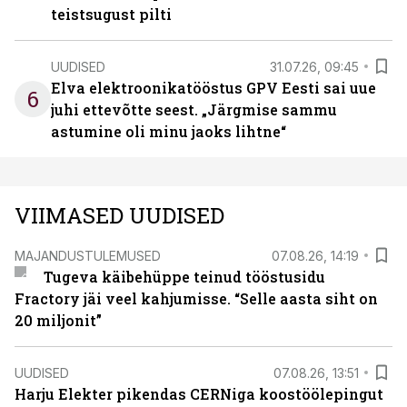
teistsugust pilti
UUDISED
31.07.26, 09:45
Elva elektroonikatööstus GPV Eesti sai uue
6
juhi ettevõtte seest. „Järgmise sammu
astumine oli minu jaoks lihtne“
VIIMASED UUDISED
MAJANDUSTULEMUSED
07.08.26, 14:19
Tugeva käibehüppe teinud tööstusidu
Fractory jäi veel kahjumisse. “Selle aasta siht on
20 miljonit”
UUDISED
07.08.26, 13:51
Harju Elekter pikendas CERNiga koostöölepingut