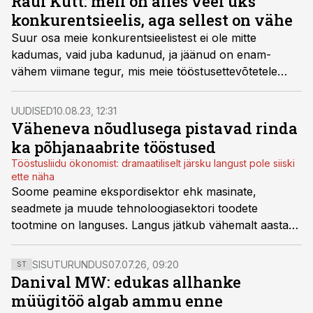
Raul Kütt: meil on alles veel üks
konkurentsieelis, aga sellest on vähe
Suur osa meie konkurentsieelistest ei ole mitte
kadumas, vaid juba kadunud, ja jäänud on enam-
vähem viimane tegur, mis meie tööstusettevõtetele
veel kliente tagab, kirjutab Eesti Masinatööstuse Liidu
juht Raul Kütt värskes masina- ja metallitööstuse
UUDISED
10.08.23, 12:31
konkurentsiraportis kommentaaris.
Väheneva nõudlusega pistavad rinda
ka põhjanaabrite tööstused
Tööstusliidu ökonomist: dramaatiliselt järsku langust pole siiski
ette näha
Soome peamine ekspordisektor ehk masinate,
seadmete ja muude tehnoloogiasektori toodete
tootmine on languses. Langus jätkub vähemalt aasta
lõpuni, prognoosib tööstuste ühenduse esindaja.
SISUTURUNDUS
07.07.26, 09:20
ST
Danival MW: edukas allhanke
müügitöö algab ammu enne