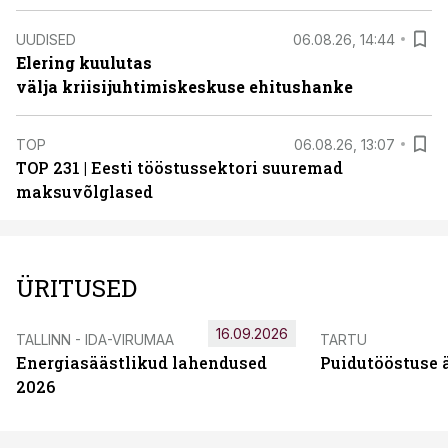
UUDISED
06.08.26, 14:44
Elering kuulutas
välja kriisijuhtimiskeskuse ehitushanke
TOP
06.08.26, 13:07
TOP 231 | Eesti tööstussektori suuremad
maksuvõlglased
ÜRITUSED
16.09.2026
TALLINN - IDA-VIRUMAA
TARTU
Energiasäästlikud lahendused
Puidutööstuse 
2026