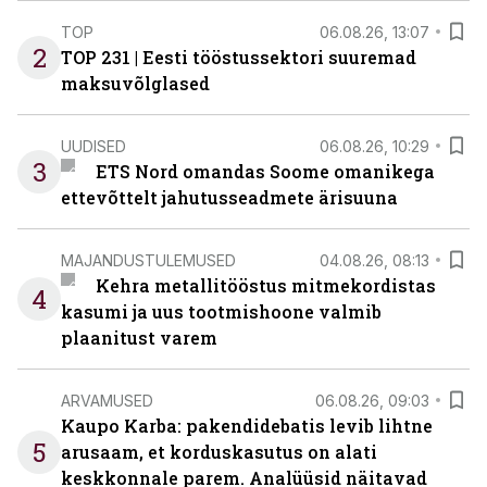
TOP
06.08.26, 13:07
2
TOP 231 | Eesti tööstussektori suuremad
maksuvõlglased
UUDISED
06.08.26, 10:29
3
ETS Nord omandas Soome omanikega
ettevõttelt jahutusseadmete ärisuuna
MAJANDUSTULEMUSED
04.08.26, 08:13
Kehra metallitööstus mitmekordistas
4
kasumi ja uus tootmishoone valmib
plaanitust varem
ARVAMUSED
06.08.26, 09:03
Kaupo Karba: pakendidebatis levib lihtne
5
arusaam, et korduskasutus on alati
keskkonnale parem. Analüüsid näitavad