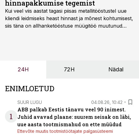
hinnapakkumise tegemist
Kui veel viis aastat tagasi piisas metallitööstustel uue
kliendi leidmiseks heast hinnast ja mõnest kohtumisest,
siis täna on allhanketööstuse müügitöö muutunud
märksa pikemaks ja süsteemsemaks. Konkurents on
kasvanud, kliendid kaaluvad otsuseid põhjalikumalt
ning partnerit ei valita enam ainult tootmisvõimekuse
või hinnakirja järgi.
24H
72H
Nädal
ENIMLOETUD
SUUR LUGU
04.08.26, 10:42
ABB palkab Eestis tänavu veel 90 inimest.
1
Juhid avavad plaane: suurem seisak on läbi,
uue aasta tootmismahud on ette müüdud
Ettevõte muutis tootmistöötajate palgasüsteemi