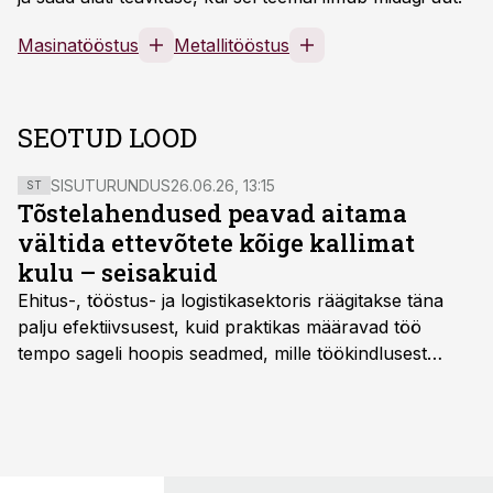
Masinatööstus
Metallitööstus
SEOTUD LOOD
SISUTURUNDUS
26.06.26, 13:15
ST
Tõstelahendused peavad aitama
vältida ettevõtete kõige kallimat
kulu – seisakuid
Ehitus-, tööstus- ja logistikasektoris räägitakse täna
palju efektiivsusest, kuid praktikas määravad töö
tempo sageli hoopis seadmed, mille töökindlusest
sõltub kogu objekti või tootmise sujuvus. Kui tõstuk
seisab, töö katkeb või masin ei vasta töötingimustele,
ei tähenda see ettevõtte jaoks ainult tehnilist
probleemi, vaid otsest rahalist kulu, venivaid tähtaegu
ja suuremaid riske tööohutusele.