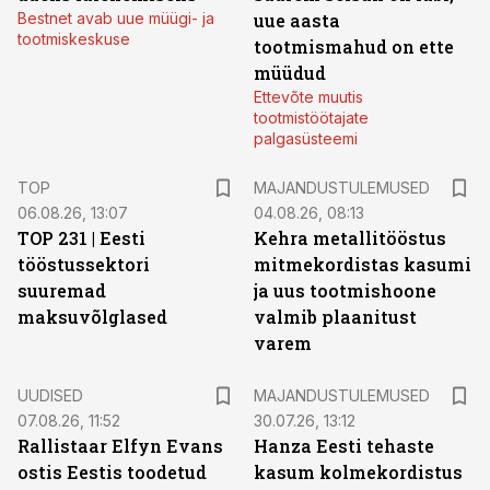
Bestnet avab uue müügi- ja
uue aasta
tootmiskeskuse
tootmismahud on ette
müüdud
Ettevõte muutis
tootmistöötajate
palgasüsteemi
TOP
MAJANDUSTULEMUSED
06.08.26, 13:07
04.08.26, 08:13
TOP 231 | Eesti
Kehra metallitööstus
tööstussektori
mitmekordistas kasumi
suuremad
ja uus tootmishoone
maksuvõlglased
valmib plaanitust
varem
UUDISED
MAJANDUSTULEMUSED
07.08.26, 11:52
30.07.26, 13:12
Rallistaar Elfyn Evans
Hanza Eesti tehaste
ostis Eestis toodetud
kasum kolmekordistus