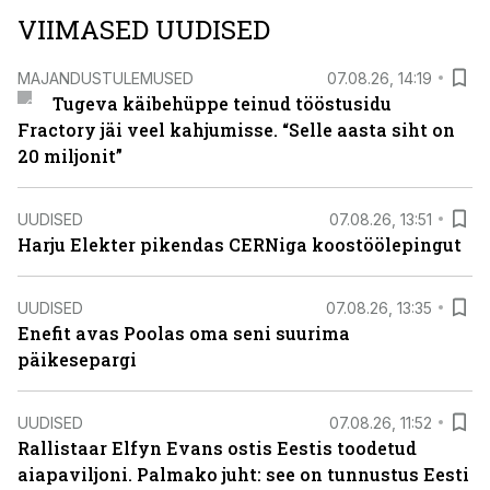
VIIMASED UUDISED
MAJANDUSTULEMUSED
07.08.26, 14:19
Tugeva käibehüppe teinud tööstusidu
Fractory jäi veel kahjumisse. “Selle aasta siht on
20 miljonit”
UUDISED
07.08.26, 13:51
Harju Elekter pikendas CERNiga koostöölepingut
UUDISED
07.08.26, 13:35
Enefit avas Poolas oma seni suurima
päikesepargi
UUDISED
07.08.26, 11:52
Rallistaar Elfyn Evans ostis Eestis toodetud
aiapaviljoni. Palmako juht: see on tunnustus Eesti