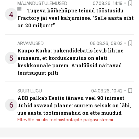
MAJANDUSTULEMUSED
07.08.26, 14:19
Tugeva käibehüppe teinud tööstusidu
4
Fractory jäi veel kahjumisse. “Selle aasta siht
on 20 miljonit”
ARVAMUSED
06.08.26, 09:03
Kaupo Karba: pakendidebatis levib lihtne
5
arusaam, et korduskasutus on alati
keskkonnale parem. Analüüsid näitavad
teistsugust pilti
SUUR LUGU
04.08.26, 10:42
ABB palkab Eestis tänavu veel 90 inimest.
6
Juhid avavad plaane: suurem seisak on läbi,
uue aasta tootmismahud on ette müüdud
Ettevõte muutis tootmistöötajate palgasüsteemi