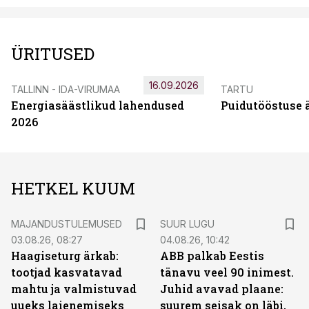
ÜRITUSED
16.09.2026
TALLINN - IDA-VIRUMAA
TARTU
Energiasäästlikud lahendused
Puidutööstuse 
2026
HETKEL KUUM
MAJANDUSTULEMUSED
SUUR LUGU
03.08.26, 08:27
04.08.26, 10:42
Haagiseturg ärkab:
ABB palkab Eestis
tootjad kasvatavad
tänavu veel 90 inimest.
mahtu ja valmistuvad
Juhid avavad plaane:
uueks laienemiseks
suurem seisak on läbi,