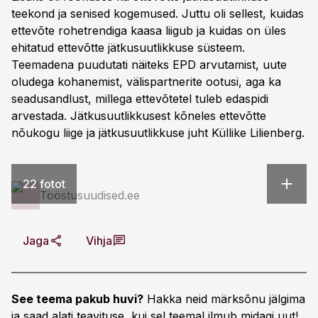
teekond ja senised kogemused. Juttu oli sellest, kuidas
ettevõte rohetrendiga kaasa liigub ja kuidas on üles
ehitatud ettevõtte jätkusuutlikkuse süsteem.
Teemadena puudutati näiteks EPD arvutamist, uute
oludega kohanemist, välispartnerite ootusi, aga ka
seadusandlust, millega ettevõtetel tuleb edaspidi
arvestada. Jätkusuutlikkusest kõneles ettevõtte
nõukogu liige ja jätkusuutlikkuse juht Küllike Lilienberg.
22 fotot
Tööstusuudised.ee
Jaga
Vihja
See teema pakub huvi?
Hakka neid märksõnu jälgima
ja saad alati teavituse, kui sel teemal ilmub midagi uut!