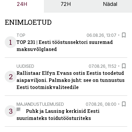
24H
72H
Nädal
ENIMLOETUD
TOP
06.08.26, 13:07
1
TOP 231 | Eesti tööstussektori suuremad
maksuvõlglased
UUDISED
07.08.26, 11:52
Rallistaar Elfyn Evans ostis Eestis toodetud
2
aiapaviljoni. Palmako juht: see on tunnustus
Eesti tootmiskvaliteedile
MAJANDUSTULEMUSED
07.08.26, 08:00
3
Puhk ja Lausing kerkisid Eesti
suurimateks toidutöösturiteks