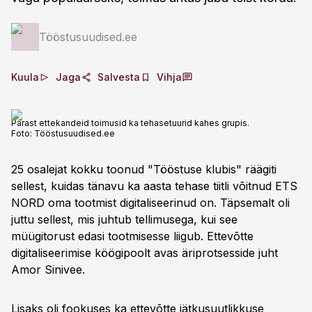
Tööstusuudised.ee
Kuula
Jaga
Salvesta
Vihja
Pärast ettekandeid toimusid ka tehasetuurid kahes grupis.
Foto:
Tööstusuudised.ee
25 osalejat kokku toonud "Tööstuse klubis" räägiti
sellest, kuidas tänavu ka aasta tehase tiitli võitnud ETS
NORD oma tootmist digitaliseerinud on. Täpsemalt oli
juttu sellest, mis juhtub tellimusega, kui see
müügitorust edasi tootmisesse liigub. Ettevõtte
digitaliseerimise köögipoolt avas äriprotsesside juht
Amor Sinivee.
Lisaks oli fookuses ka ettevõtte jätkusuutlikkuse