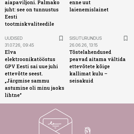
aiapaviljoni. Palmako
enne uut
juht: see on tunnustus
laienemislainet
Eesti
tootmiskvaliteedile
ST
UUDISED
SISUTURUNDUS
31.07.26, 09:45
26.06.26, 13:15
Elva
Tõstelahendused
elektroonikatööstus
peavad aitama vältida
GPV Eesti sai uue juhi
ettevõtete kõige
ettevõtte seest.
kallimat kulu –
„Järgmise sammu
seisakuid
astumine oli minu jaoks
lihtne“