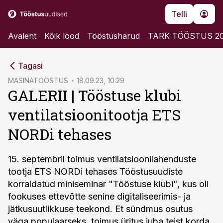
Telli
Avaleht
Kõik lood
Tööstusharud
TARK TÖÖSTUS 2
cebook
cebook
Tagasi
Twitter)
Twitter)
MASINATÖÖSTUS
18.09.23, 10:29
GALERII | Tööstuse klubi
kedIn
kedIn
ventilatsioonitootja ETS
ail
ail
NORDi tehases
k
k
15. septembril toimus ventilatsioonilahenduste
tootja ETS NORDi tehases Tööstusuudiste
korraldatud miniseminar "Tööstuse klubi", kus oli
fookuses ettevõtte senine digitaliseerimis- ja
jätkusuutlikkuse teekond. Et sündmus osutus
väga populaarseks, toimus üritus juba teist korda.