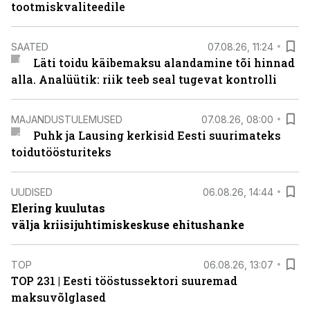
tootmiskvaliteedile
SAATED
07.08.26, 11:24
Läti toidu käibemaksu alandamine tõi hinnad
alla. Analüütik: riik teeb seal tugevat kontrolli
MAJANDUSTULEMUSED
07.08.26, 08:00
Puhk ja Lausing kerkisid Eesti suurimateks
toidutöösturiteks
UUDISED
06.08.26, 14:44
Elering kuulutas
välja kriisijuhtimiskeskuse ehitushanke
TOP
06.08.26, 13:07
TOP 231 | Eesti tööstussektori suuremad
maksuvõlglased