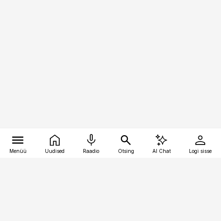
Menüü
Uudised
Raadio
Otsing
AI Chat
Logi sisse
Vana-Lõuna 39/1, 19094 Tallinn
(+372) 667 0111