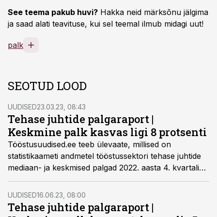
See teema pakub huvi?
Hakka neid märksõnu jälgima
ja saad alati teavituse, kui sel teemal ilmub midagi uut!
palk
SEOTUD LOOD
UUDISED
23.03.23, 08:43
Tehase juhtide palgaraport |
Keskmine palk kasvas ligi 8 protsenti
Tööstusuudised.ee teeb ülevaate, millised on
statistikaameti andmetel tööstussektori tehase juhtide
mediaan- ja keskmised palgad 2022. aasta 4. kvartalis
maakondade lõikes.
UUDISED
16.06.23, 08:00
Tehase juhtide palgaraport |