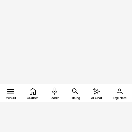
Menüü
Uudised
Raadio
Otsing
AI Chat
Logi sisse
Vana-Lõuna 39/1, 19094 Tallinn