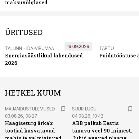
maksuvõlglased
ÜRITUSED
16.09.2026
TALLINN - IDA-VIRUMAA
TARTU
Energiasäästlikud lahendused
Puidutööstuse 
2026
HETKEL KUUM
MAJANDUSTULEMUSED
SUUR LUGU
03.08.26, 08:27
04.08.26, 10:42
Haagiseturg ärkab:
ABB palkab Eestis
tootjad kasvatavad
tänavu veel 90 inimest.
mahtu ja valmistuvad
Juhid avavad plaane: