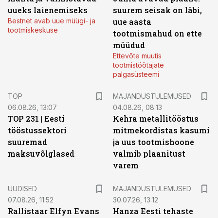
uueks laienemiseks
suurem seisak on läbi,
Bestnet avab uue müügi- ja
uue aasta
tootmiskeskuse
tootmismahud on ette
müüdud
Ettevõte muutis
tootmistöötajate
palgasüsteemi
TOP
MAJANDUSTULEMUSED
06.08.26, 13:07
04.08.26, 08:13
TOP 231 | Eesti
Kehra metallitööstus
tööstussektori
mitmekordistas kasumi
suuremad
ja uus tootmishoone
maksuvõlglased
valmib plaanitust
varem
UUDISED
MAJANDUSTULEMUSED
07.08.26, 11:52
30.07.26, 13:12
Rallistaar Elfyn Evans
Hanza Eesti tehaste