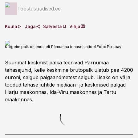
Tööstusuudised.ee
Kuula
Jaga
Salvesta
Vihja
Kõrgeim palk on endiselt Pärnumaa tehasejuhtidel.
Foto:
Pixabay
Suurimat keskmist palka teenivad Pärnumaa
tehasejuhid, kelle keskmine brutopalk ulatub pea 4200
euroni, selgub palgaandmetest selgub. Lisaks on välja
toodud tehase juhtide mediaan- ja keskmised palgad
Harju maakonnas, Ida-Viru maakonnas ja Tartu
maakonnas.