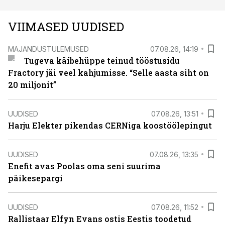
VIIMASED UUDISED
MAJANDUSTULEMUSED
07.08.26, 14:19
Tugeva käibehüppe teinud tööstusidu
Fractory jäi veel kahjumisse. “Selle aasta siht on
20 miljonit”
UUDISED
07.08.26, 13:51
Harju Elekter pikendas CERNiga koostöölepingut
UUDISED
07.08.26, 13:35
Enefit avas Poolas oma seni suurima
päikesepargi
UUDISED
07.08.26, 11:52
Rallistaar Elfyn Evans ostis Eestis toodetud