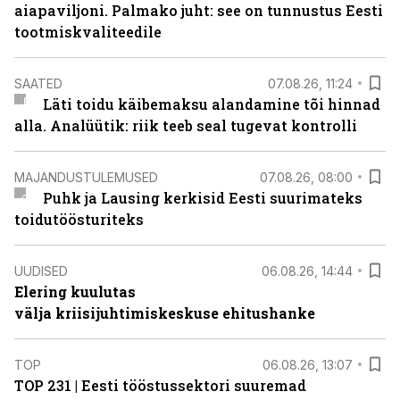
aiapaviljoni. Palmako juht: see on tunnustus Eesti
tootmiskvaliteedile
SAATED
07.08.26, 11:24
Läti toidu käibemaksu alandamine tõi hinnad
alla. Analüütik: riik teeb seal tugevat kontrolli
MAJANDUSTULEMUSED
07.08.26, 08:00
Puhk ja Lausing kerkisid Eesti suurimateks
toidutöösturiteks
UUDISED
06.08.26, 14:44
Elering kuulutas
välja kriisijuhtimiskeskuse ehitushanke
TOP
06.08.26, 13:07
TOP 231 | Eesti tööstussektori suuremad