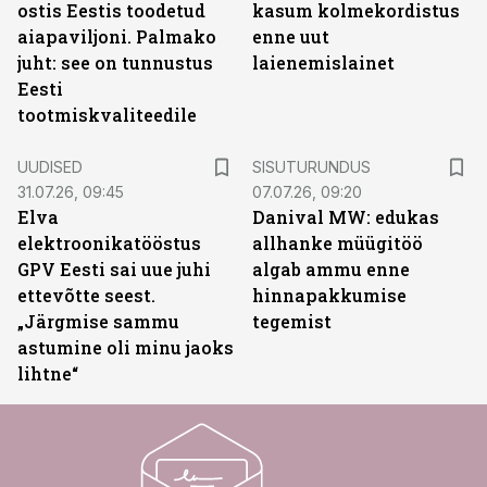
ostis Eestis toodetud
kasum kolmekordistus
aiapaviljoni. Palmako
enne uut
juht: see on tunnustus
laienemislainet
Eesti
tootmiskvaliteedile
ST
UUDISED
SISUTURUNDUS
31.07.26, 09:45
07.07.26, 09:20
Elva
Danival MW: edukas
elektroonikatööstus
allhanke müügitöö
GPV Eesti sai uue juhi
algab ammu enne
ettevõtte seest.
hinnapakkumise
„Järgmise sammu
tegemist
astumine oli minu jaoks
lihtne“