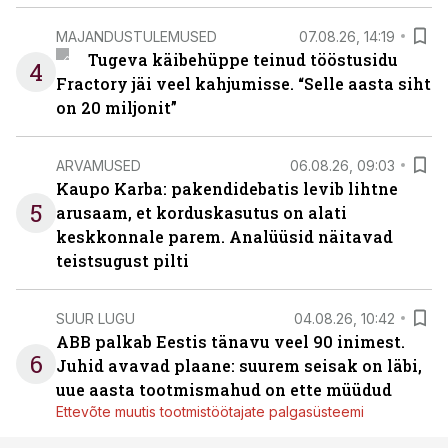
MAJANDUSTULEMUSED
07.08.26, 14:19
Tugeva käibehüppe teinud tööstusidu
4
Fractory jäi veel kahjumisse. “Selle aasta siht
on 20 miljonit”
ARVAMUSED
06.08.26, 09:03
Kaupo Karba: pakendidebatis levib lihtne
5
arusaam, et korduskasutus on alati
keskkonnale parem. Analüüsid näitavad
teistsugust pilti
SUUR LUGU
04.08.26, 10:42
ABB palkab Eestis tänavu veel 90 inimest.
6
Juhid avavad plaane: suurem seisak on läbi,
uue aasta tootmismahud on ette müüdud
Ettevõte muutis tootmistöötajate palgasüsteemi