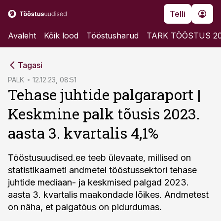
Telli
Avaleht
Kõik lood
Tööstusharud
TARK TÖÖSTUS 2
cebook
Tagasi
Twitter)
PALK
12.12.23, 08:51
Tehase juhtide palgaraport |
kedIn
Keskmine palk tõusis 2023.
ail
aasta 3. kvartalis 4,1%
k
Tööstusuudised.ee teeb ülevaate, millised on
statistikaameti andmetel tööstussektori tehase
juhtide mediaan- ja keskmised palgad 2023.
aasta 3. kvartalis maakondade lõikes. Andmetest
on näha, et palgatõus on pidurdumas.