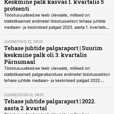
Keskmine palk kasvas 1. kvartalis 5
protsenti
Tööstusuudised.ee teeb ülevaate, millised on
statistikaameti andmetel tööstussektori tehase juhtide
mediaan- ja keskmised palgad 2023. aasta 1. kvartalis
maakondade lõikes.
UUDISED
19.12.22, 09:25
Tehase juhtide palgaraport | Suurim
keskmine palk oli 3. kvartalis
Pärnumaal
Tööstusuudised.ee teeb ülevaate, millised on
statistikaameti palgarakenduse andmetel tööstussektori
tehase juhtide mediaan- ja keskmised palgad 2022.
aasta 3. kvartalis maakondade lõikes.
UUDISED
21.09.22, 08:51
Tehase juhtide palgaraport | 2022.
aasta 2. kvartal