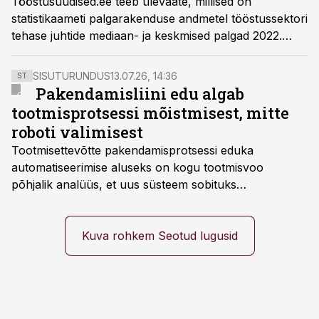
Tööstusuudised.ee teeb ülevaate, millised on
statistikaameti palgarakenduse andmetel tööstussektori
tehase juhtide mediaan- ja keskmised palgad 2022.
aasta 2. kvartalis maakondade lõikes.
SISUTURUNDUS
13.07.26, 14:36
ST
Pakendamisliini edu algab
tootmisprotsessi mõistmisest, mitte
roboti valimisest
Tootmisettevõtte pakendamisprotsessi eduka
automatiseerimise aluseks on kogu tootmisvoo
põhjalik analüüs, et uus süsteem sobituks
olemasolevasse keskkonda, aitaks vähendada
tööjõuvajadust ning oleks valmis ka ettevõtte
tulevasteks arenguteks. Lihtsalt roboti lisamine
Kuva rohkem Seotud lugusid
enamasti oodatud tulemust ei too, nendib tootmise ja
tööstuse automatiseerimislahenduste arendaja Smitech
OÜ tegevjuht Sander Mitendorf.