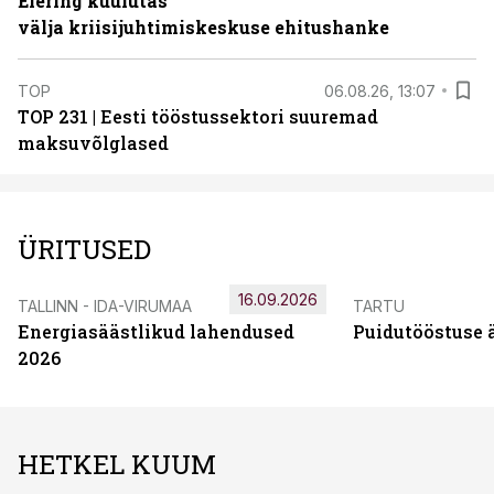
Elering kuulutas
välja kriisijuhtimiskeskuse ehitushanke
TOP
06.08.26, 13:07
TOP 231 | Eesti tööstussektori suuremad
maksuvõlglased
ÜRITUSED
16.09.2026
TALLINN - IDA-VIRUMAA
TARTU
Energiasäästlikud lahendused
Puidutööstuse 
2026
HETKEL KUUM