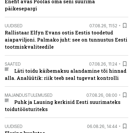
Enefit avas Poolas oma seni suurima
päikesepargi
UUDISED
07.08.26, 11:52
Rallistaar Elfyn Evans ostis Eestis toodetud
aiapaviljoni. Palmako juht: see on tunnustus Eesti
tootmiskvaliteedile
SAATED
07.08.26, 11:24
Läti toidu käibemaksu alandamine tõi hinnad
alla. Analüütik: riik teeb seal tugevat kontrolli
MAJANDUSTULEMUSED
07.08.26, 08:00
Puhk ja Lausing kerkisid Eesti suurimateks
toidutöösturiteks
UUDISED
06.08.26, 14:44