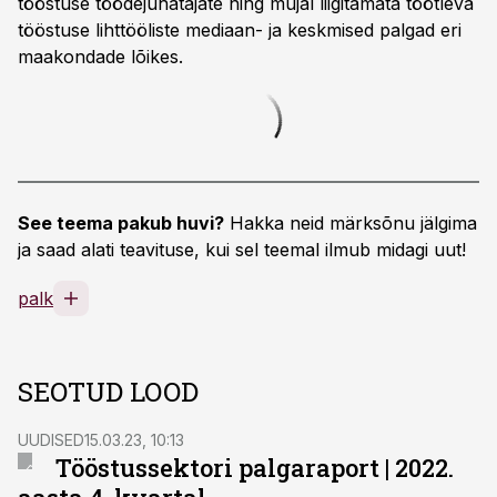
tööstuse töödejuhatajate ning mujal liigitamata töötleva
tööstuse lihttööliste mediaan- ja keskmised palgad eri
maakondade lõikes.
See teema pakub huvi?
Hakka neid märksõnu jälgima
ja saad alati teavituse, kui sel teemal ilmub midagi uut!
palk
SEOTUD LOOD
UUDISED
15.03.23, 10:13
Tööstussektori palgaraport | 2022.