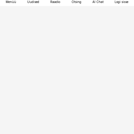
Menüü
Uudised
Raadio
Otsing
AI Chat
Logi sisse
Vana-Lõuna 39/1, 19094 Tallinn
(+372) 667 0111
toostusuudised@toostusuudised.ee
Telli
Reklaam
Firmast
Sisu kasutamisõigused
Ajakirjaniku
eetikakoodeks
Üldtingimused
Privaatsustingimused
Küpsiste poliitika
KKK
Eesti Meediaettevõtete
Eelistuste haldamine
Liit