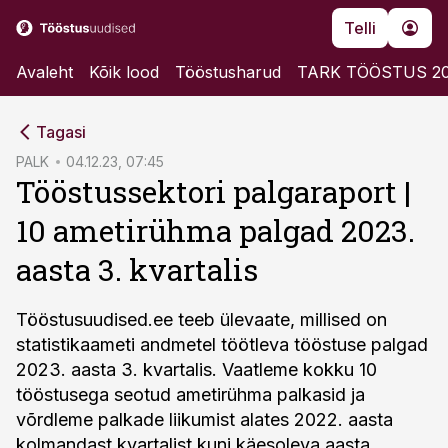
Telli
Avaleht
Kõik lood
Tööstusharud
TARK TÖÖSTUS 2
cebook
Tagasi
Twitter)
PALK
04.12.23, 07:45
Tööstussektori palgaraport |
kedIn
10 ametirühma palgad 2023.
ail
aasta 3. kvartalis
k
Tööstusuudised.ee teeb ülevaate, millised on
statistikaameti andmetel töötleva tööstuse palgad
2023. aasta 3. kvartalis. Vaatleme kokku 10
tööstusega seotud ametirühma palkasid ja
võrdleme palkade liikumist alates 2022. aasta
kolmandast kvartalist kuni käesoleva aasta