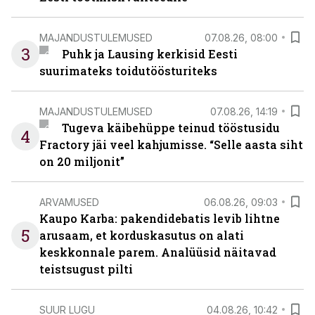
MAJANDUSTULEMUSED
07.08.26, 08:00
3
Puhk ja Lausing kerkisid Eesti
suurimateks toidutöösturiteks
MAJANDUSTULEMUSED
07.08.26, 14:19
Tugeva käibehüppe teinud tööstusidu
4
Fractory jäi veel kahjumisse. “Selle aasta siht
on 20 miljonit”
ARVAMUSED
06.08.26, 09:03
Kaupo Karba: pakendidebatis levib lihtne
5
arusaam, et korduskasutus on alati
keskkonnale parem. Analüüsid näitavad
teistsugust pilti
SUUR LUGU
04.08.26, 10:42