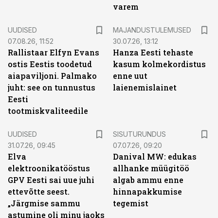
varem
UUDISED
MAJANDUSTULEMUSED
07.08.26, 11:52
30.07.26, 13:12
Rallistaar Elfyn Evans
Hanza Eesti tehaste
ostis Eestis toodetud
kasum kolmekordistus
aiapaviljoni. Palmako
enne uut
juht: see on tunnustus
laienemislainet
Eesti
tootmiskvaliteedile
ST
UUDISED
SISUTURUNDUS
31.07.26, 09:45
07.07.26, 09:20
Elva
Danival MW: edukas
elektroonikatööstus
allhanke müügitöö
GPV Eesti sai uue juhi
algab ammu enne
ettevõtte seest.
hinnapakkumise
„Järgmise sammu
tegemist
astumine oli minu jaoks