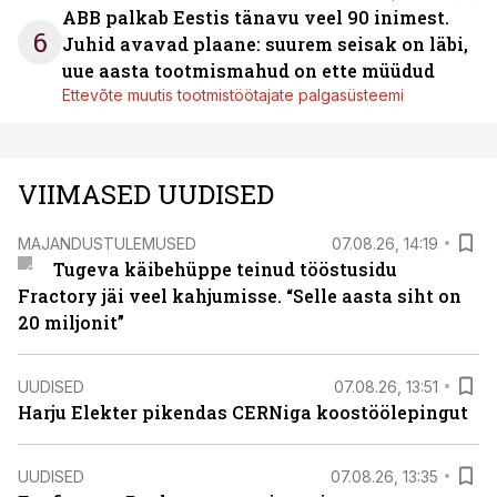
ABB palkab Eestis tänavu veel 90 inimest.
6
Juhid avavad plaane: suurem seisak on läbi,
uue aasta tootmismahud on ette müüdud
Ettevõte muutis tootmistöötajate palgasüsteemi
VIIMASED UUDISED
MAJANDUSTULEMUSED
07.08.26, 14:19
Tugeva käibehüppe teinud tööstusidu
Fractory jäi veel kahjumisse. “Selle aasta siht on
20 miljonit”
UUDISED
07.08.26, 13:51
Harju Elekter pikendas CERNiga koostöölepingut
UUDISED
07.08.26, 13:35