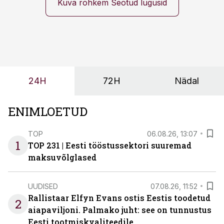
ning partnerit ei valita enam ainult tootmisvõimekuse
Kuva rohkem Seotud lugusid
või hinnakirja järgi.
24H
72H
Nädal
ENIMLOETUD
TOP
06.08.26, 13:07
1
TOP 231 | Eesti tööstussektori suuremad
maksuvõlglased
UUDISED
07.08.26, 11:52
Rallistaar Elfyn Evans ostis Eestis toodetud
2
aiapaviljoni. Palmako juht: see on tunnustus
Eesti tootmiskvaliteedile