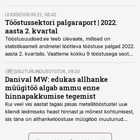
ametirühma palkasid.
UUDISED
09.09.22, 08:42
Tööstussektori palgaraport | 2022.
aasta 2. kvartal
Tööstusuudised.ee teeb ülevaate, millised on
statistikaameti andmetel töötleva tööstuse palgad 2022.
aasta 2. kvartalis. Vaatleme kokku 9 tööstusega seotud
ametirühma palkasid.
SISUTURUNDUS
07.07.26, 09:20
ST
Danival MW: edukas allhanke
müügitöö algab ammu enne
hinnapakkumise tegemist
Kui veel viis aastat tagasi piisas metallitööstustel uue
kliendi leidmiseks heast hinnast ja mõnest kohtumisest,
siis täna on allhanketööstuse müügitöö muutunud
märksa pikemaks ja süsteemsemaks. Konkurents on
kasvanud, kliendid kaaluvad otsuseid põhjalikumalt