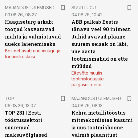
MAJANDUSTULEMUSED
SUUR LUGU
03.08.26, 08:27
04.08.26, 10:42
Haagiseturg ärkab:
ABB palkab Eestis
tootjad kasvatavad
tänavu veel 90 inimest.
mahtu ja valmistuvad
Juhid avavad plaane:
uueks laienemiseks
suurem seisak on läbi,
Bestnet avab uue müügi- ja
uue aasta
tootmiskeskuse
tootmismahud on ette
müüdud
Ettevõte muutis
tootmistöötajate
palgasüsteemi
TOP
MAJANDUSTULEMUSED
06.08.26, 13:07
04.08.26, 08:13
TOP 231 | Eesti
Kehra metallitööstus
tööstussektori
mitmekordistas kasumi
suuremad
ja uus tootmishoone
maksuvõlglased
valmib plaanitust