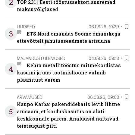
2
TOP 231 | Eesti tööstussektori suuremad
maksuvõlglased
UUDISED
06.08.26, 10:29
3
ETS Nord omandas Soome omanikega
ettevõttelt jahutusseadmete ärisuuna
MAJANDUSTULEMUSED
04.08.26, 08:13
Kehra metallitööstus mitmekordistas
4
kasumi ja uus tootmishoone valmib
plaanitust varem
ARVAMUSED
06.08.26, 09:03
Kaupo Karba: pakendidebatis levib lihtne
5
arusaam, et korduskasutus on alati
keskkonnale parem. Analüüsid näitavad
teistsugust pilti