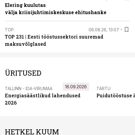
Elering kuulutas
välja kriisijuhtimiskeskuse ehitushanke
TOP
06.08.26, 13:07
TOP 231 | Eesti tööstussektori suuremad
maksuvõlglased
ÜRITUSED
16.09.2026
TALLINN - IDA-VIRUMAA
TARTU
Energiasäästlikud lahendused
Puidutööstuse 
2026
HETKEL KUUM