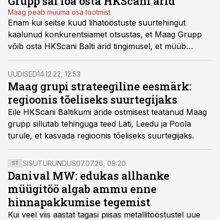
Grupp sai loa osta HKScani ärid
Maag peab müüma osa tootmist
Enam kui seitse kuud lihatööstuste suurtehingut
kaalunud konkurentsiamet otsustas, et Maag Grupp
võib osta HKScani Balti ärid tingimusel, et müüb
Rannamõisa lihatööstuse.
UUDISED
14.12.22, 12:53
Maag grupi strateegiline eesmärk:
regioonis tõeliseks suurtegijaks
Eile HKScani Baltikumi äride ostmisest teatanud Maag
grupp sillutab tehinguga teed Läti, Leedu ja Poola
turule, et kasvada regioonis tõeliseks suurtegijaks.
SISUTURUNDUS
07.07.26, 09:20
ST
Danival MW: edukas allhanke
müügitöö algab ammu enne
hinnapakkumise tegemist
Kui veel viis aastat tagasi piisas metallitööstustel uue