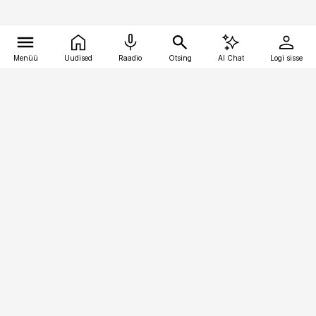
Menüü
Uudised
Raadio
Otsing
AI Chat
Logi sisse
Vana-Lõuna 39/1, 19094 Tallinn
(+372) 667 0111
toostusuudised@toostusuudised.ee
Telli
Reklaam
Firmast
Sisu kasutamisõigused
Ajakirjaniku
eetikakoodeks
Üldtingimused
Privaatsustingimused
Küpsiste poliitika
KKK