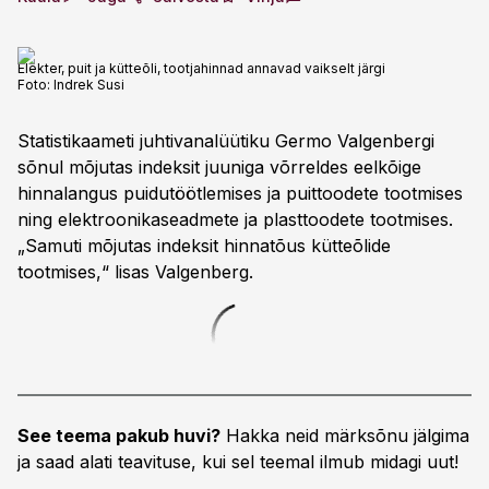
Elekter, puit ja kütteõli, tootjahinnad annavad vaikselt järgi
Foto:
Indrek Susi
Statistikaameti juhtivanalüütiku Germo Valgenbergi
sõnul mõjutas indeksit juuniga võrreldes eelkõige
hinnalangus puidutöötlemises ja puittoodete tootmises
ning elektroonikaseadmete ja plasttoodete tootmises.
„Samuti mõjutas indeksit hinnatõus kütteõlide
tootmises,“ lisas Valgenberg.
See teema pakub huvi?
Hakka neid märksõnu jälgima
ja saad alati teavituse, kui sel teemal ilmub midagi uut!