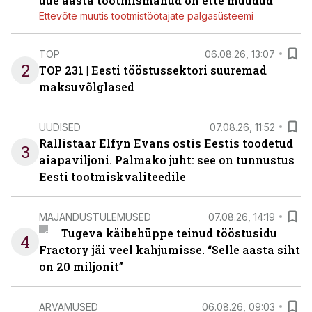
uue aasta tootmismahud on ette müüdud
Ettevõte muutis tootmistöötajate palgasüsteemi
TOP
06.08.26, 13:07
2
TOP 231 | Eesti tööstussektori suuremad
maksuvõlglased
UUDISED
07.08.26, 11:52
Rallistaar Elfyn Evans ostis Eestis toodetud
3
aiapaviljoni. Palmako juht: see on tunnustus
Eesti tootmiskvaliteedile
MAJANDUSTULEMUSED
07.08.26, 14:19
Tugeva käibehüppe teinud tööstusidu
4
Fractory jäi veel kahjumisse. “Selle aasta siht
on 20 miljonit”
ARVAMUSED
06.08.26, 09:03