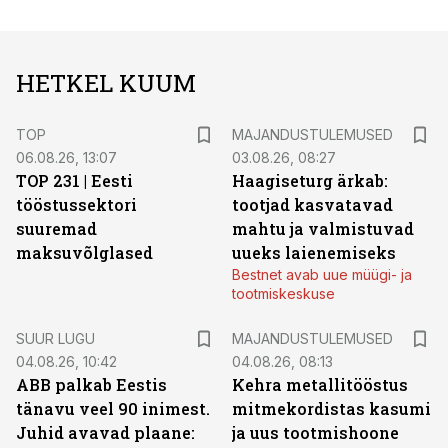
HETKEL KUUM
TOP
MAJANDUSTULEMUSED
06.08.26, 13:07
03.08.26, 08:27
TOP 231 | Eesti
Haagiseturg ärkab:
tööstussektori
tootjad kasvatavad
suuremad
mahtu ja valmistuvad
maksuvõlglased
uueks laienemiseks
Bestnet avab uue müügi- ja
tootmiskeskuse
SUUR LUGU
MAJANDUSTULEMUSED
04.08.26, 10:42
04.08.26, 08:13
ABB palkab Eestis
Kehra metallitööstus
tänavu veel 90 inimest.
mitmekordistas kasumi
Juhid avavad plaane:
ja uus tootmishoone