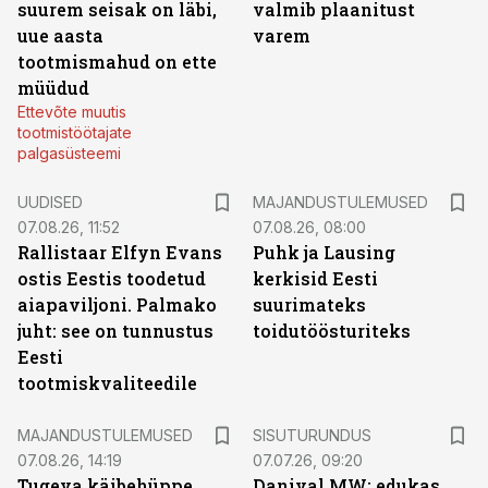
suurem seisak on läbi,
valmib plaanitust
uue aasta
varem
tootmismahud on ette
müüdud
Ettevõte muutis
tootmistöötajate
palgasüsteemi
UUDISED
MAJANDUSTULEMUSED
07.08.26, 11:52
07.08.26, 08:00
Rallistaar Elfyn Evans
Puhk ja Lausing
ostis Eestis toodetud
kerkisid Eesti
aiapaviljoni. Palmako
suurimateks
juht: see on tunnustus
toidutöösturiteks
Eesti
tootmiskvaliteedile
ST
MAJANDUSTULEMUSED
SISUTURUNDUS
07.08.26, 14:19
07.07.26, 09:20
Tugeva käibehüppe
Danival MW: edukas