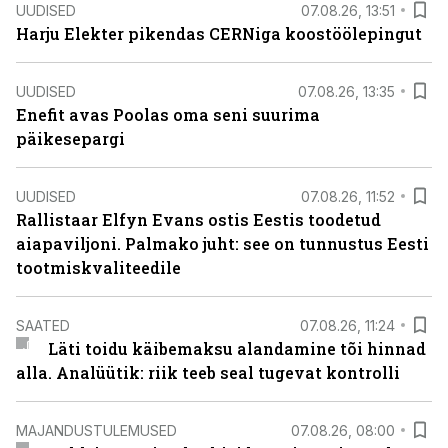
UUDISED
07.08.26, 13:51
Harju Elekter pikendas CERNiga koostöölepingut
UUDISED
07.08.26, 13:35
Enefit avas Poolas oma seni suurima
päikesepargi
UUDISED
07.08.26, 11:52
Rallistaar Elfyn Evans ostis Eestis toodetud
aiapaviljoni. Palmako juht: see on tunnustus Eesti
tootmiskvaliteedile
SAATED
07.08.26, 11:24
Läti toidu käibemaksu alandamine tõi hinnad
alla. Analüütik: riik teeb seal tugevat kontrolli
MAJANDUSTULEMUSED
07.08.26, 08:00