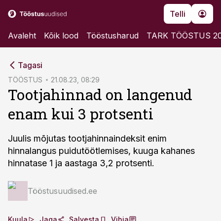
Telli
Avaleht
Kõik lood
Tööstusharud
TARK TÖÖSTUS 2
cebook
Tagasi
Twitter)
TÖÖSTUS
21.08.23, 08:29
Tootjahinnad on langenud
kedIn
enam kui 3 protsenti
ail
k
Juulis mõjutas tootjahinnaindeksit enim
hinnalangus puidutöötlemises, kuuga kahanes
hinnatase 1 ja aastaga 3,2 protsenti.
Tööstusuudised.ee
Kuula
Jaga
Salvesta
Vihja