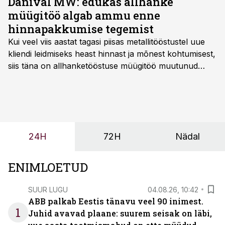
Danival MW: edukas allhanke
müügitöö algab ammu enne
hinnapakkumise tegemist
Kui veel viis aastat tagasi piisas metallitööstustel uue
kliendi leidmiseks heast hinnast ja mõnest kohtumisest,
siis täna on allhanketööstuse müügitöö muutunud
märksa pikemaks ja süsteemsemaks. Konkurents on
kasvanud, kliendid kaaluvad otsuseid põhjalikumalt
ning partnerit ei valita enam ainult tootmisvõimekuse
või hinnakirja järgi.
24H
72H
Nädal
ENIMLOETUD
SUUR LUGU
04.08.26, 10:42
ABB palkab Eestis tänavu veel 90 inimest.
1
Juhid avavad plaane: suurem seisak on läbi,