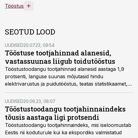
Tööstus
SEOTUD LOOD
UUDISED
20.07.23, 09:54
Tööstuse tootjahinnad alanesid,
vastassuunas liigub toidutööstus
Tööstustoodangu tootjahinnad alanesid aastaga 1,9
protsenti, languse suunas mõjutasid hindu
elektrivarustus ja puidutööstus, teatas statistikaamet,
ülespoole veab hindu aga toiduainetööstus.
UUDISED
20.06.23, 08:07
Tööstustoodangu tootjahinnaindeks
tõusis aastaga ligi protsendi
Tööstustoodangu tootjahinnaindeks, mis iseloomustab
Eestis nii koduturule kui ka ekspordiks valmistatud