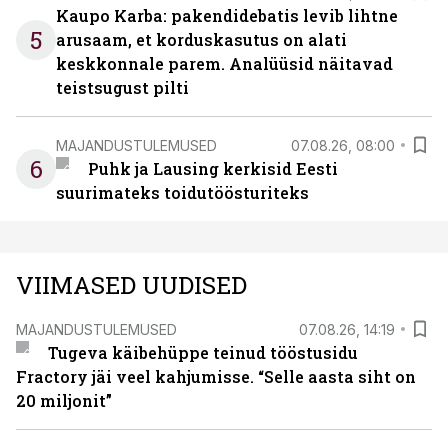
Kaupo Karba: pakendidebatis levib lihtne
5
arusaam, et korduskasutus on alati
keskkonnale parem. Analüüsid näitavad
teistsugust pilti
MAJANDUSTULEMUSED
07.08.26, 08:00
6
Puhk ja Lausing kerkisid Eesti
suurimateks toidutöösturiteks
VIIMASED UUDISED
MAJANDUSTULEMUSED
07.08.26, 14:19
Tugeva käibehüppe teinud tööstusidu
Fractory jäi veel kahjumisse. “Selle aasta siht on
20 miljonit”