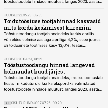
tööstustoodete hindade muutust, langes 2023. aasta
mais võrreldes aprilliga 0,3% ja tõusis võrreldes
eelmise aasta maiga 0,8%.
UUDISED
22.05.23, 08:35
Toidutööstuse tootjahinnad kasvasid
mitu korda keskmisest kiiremini
Tööstustoodangu tootjahinnaindeks kerkis aprillis
võrreldes eelmise aastaga aprilliga 4,2%, seee juures
oli toiduainete tootmises kasv 13,6%, teatas
statistikaamet.
UUDISED
20.04.23, 08:21
Tööstustoodangu hinnad langevad
kolmandat kuud järjest
Tööstustoodangu tootjahinnaindeks, mis iseloomustab
Eestis nii koduturule kui ka ekspordiks valmistatud
tööstustoodete hindade muutust, langes 2023. aasta
märtsis võrreldes veebruariga 0,4% ja tõusis
võrreldes eelmise aasta märtsiga 7,9%.
SISUTURUNDUS
07.07.26, 09:20
ST