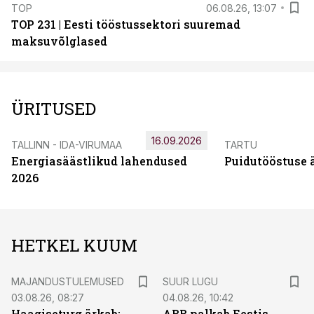
TOP
06.08.26, 13:07
TOP 231 | Eesti tööstussektori suuremad
maksuvõlglased
ÜRITUSED
16.09.2026
TALLINN - IDA-VIRUMAA
TARTU
Energiasäästlikud lahendused
Puidutööstuse 
2026
HETKEL KUUM
MAJANDUSTULEMUSED
SUUR LUGU
03.08.26, 08:27
04.08.26, 10:42
Haagiseturg ärkab:
ABB palkab Eestis