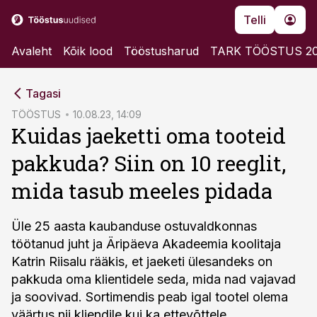
Telli
Avaleht
Kõik lood
Tööstusharud
TARK TÖÖSTUS 2
cebook
Tagasi
Twitter)
TÖÖSTUS
10.08.23, 14:09
Kuidas jaeketti oma tooteid
kedIn
pakkuda? Siin on 10 reeglit,
ail
mida tasub meeles pidada
k
Üle 25 aasta kaubanduse ostuvaldkonnas
töötanud juht ja Äripäeva Akadeemia koolitaja
Katrin Riisalu rääkis, et jaeketi ülesandeks on
pakkuda oma klientidele seda, mida nad vajavad
ja soovivad. Sortimendis peab igal tootel olema
väärtus nii kliendile kui ka ettevõttele.