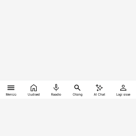
Menüü
Uudised
Raadio
Otsing
AI Chat
Logi sisse
Vana-Lõuna 39/1, 19094 Tallinn
(+372) 667 0111