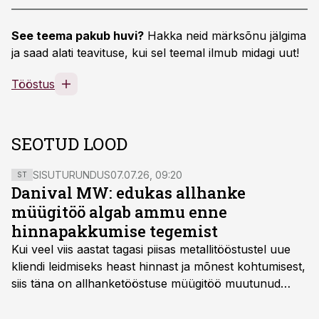
See teema pakub huvi?
Hakka neid märksõnu jälgima
ja saad alati teavituse, kui sel teemal ilmub midagi uut!
Tööstus
SEOTUD LOOD
SISUTURUNDUS
07.07.26, 09:20
ST
Danival MW: edukas allhanke
müügitöö algab ammu enne
hinnapakkumise tegemist
Kui veel viis aastat tagasi piisas metallitööstustel uue
kliendi leidmiseks heast hinnast ja mõnest kohtumisest,
siis täna on allhanketööstuse müügitöö muutunud
märksa pikemaks ja süsteemsemaks. Konkurents on
kasvanud, kliendid kaaluvad otsuseid põhjalikumalt