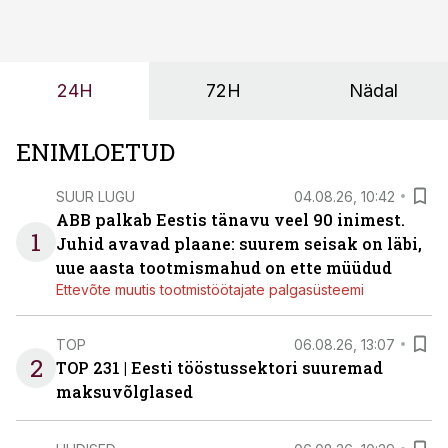
ning partnerit ei valita enam ainult tootmisvõimekuse
või hinnakirja järgi.
24H
72H
Nädal
ENIMLOETUD
SUUR LUGU
04.08.26, 10:42
ABB palkab Eestis tänavu veel 90 inimest.
1
Juhid avavad plaane: suurem seisak on läbi,
uue aasta tootmismahud on ette müüdud
Ettevõte muutis tootmistöötajate palgasüsteemi
TOP
06.08.26, 13:07
2
TOP 231 | Eesti tööstussektori suuremad
maksuvõlglased