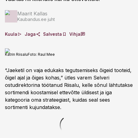
Maarit Kallas
Kaubandus.ee juht
Kuula
Jaga
Salvesta
Vihja
Katrin Riisalu
Foto:
Raul Mee
“Jaeketil on vaja edukaks tegutsemiseks õigeid tooteid,
õigel ajal ja õiges kohas,” ütles varem Selveri
ostudirektorina töötanud Riisalu, kelle sõnul lähtutakse
sortimendi koostamisel ettevõtte üldisest ja iga
kategooria oma strateegiast, kuidas seal sees
sortimenti kujundatakse.