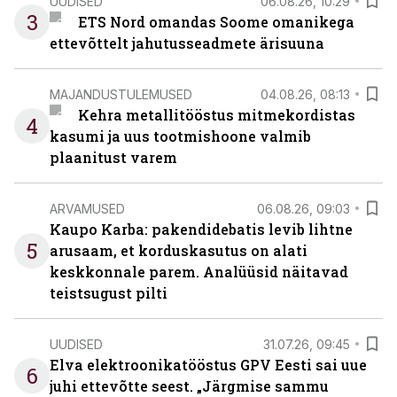
UUDISED
06.08.26, 10:29
3
ETS Nord omandas Soome omanikega
ettevõttelt jahutusseadmete ärisuuna
MAJANDUSTULEMUSED
04.08.26, 08:13
Kehra metallitööstus mitmekordistas
4
kasumi ja uus tootmishoone valmib
plaanitust varem
ARVAMUSED
06.08.26, 09:03
Kaupo Karba: pakendidebatis levib lihtne
5
arusaam, et korduskasutus on alati
keskkonnale parem. Analüüsid näitavad
teistsugust pilti
UUDISED
31.07.26, 09:45
Elva elektroonikatööstus GPV Eesti sai uue
6
juhi ettevõtte seest. „Järgmise sammu