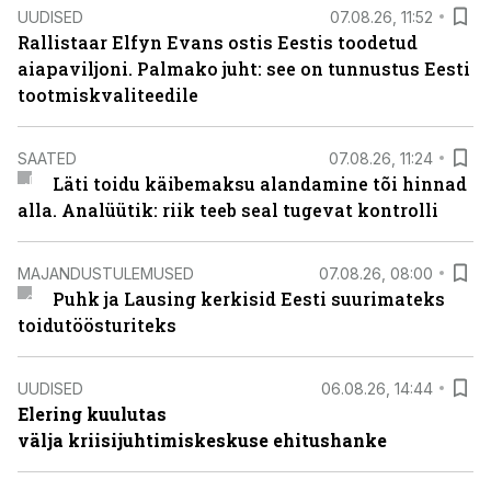
UUDISED
07.08.26, 11:52
Rallistaar Elfyn Evans ostis Eestis toodetud
aiapaviljoni. Palmako juht: see on tunnustus Eesti
tootmiskvaliteedile
SAATED
07.08.26, 11:24
Läti toidu käibemaksu alandamine tõi hinnad
alla. Analüütik: riik teeb seal tugevat kontrolli
MAJANDUSTULEMUSED
07.08.26, 08:00
Puhk ja Lausing kerkisid Eesti suurimateks
toidutöösturiteks
UUDISED
06.08.26, 14:44
Elering kuulutas
välja kriisijuhtimiskeskuse ehitushanke