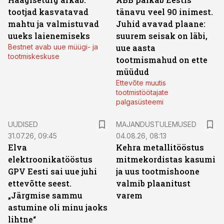
tootjad kasvatavad
tänavu veel 90 inimest.
mahtu ja valmistuvad
Juhid avavad plaane:
uueks laienemiseks
suurem seisak on läbi,
Bestnet avab uue müügi- ja
uue aasta
tootmiskeskuse
tootmismahud on ette
müüdud
Ettevõte muutis
tootmistöötajate
palgasüsteemi
UUDISED
MAJANDUSTULEMUSED
31.07.26, 09:45
04.08.26, 08:13
Elva
Kehra metallitööstus
elektroonikatööstus
mitmekordistas kasumi
GPV Eesti sai uue juhi
ja uus tootmishoone
ettevõtte seest.
valmib plaanitust
„Järgmise sammu
varem
astumine oli minu jaoks
lihtne“