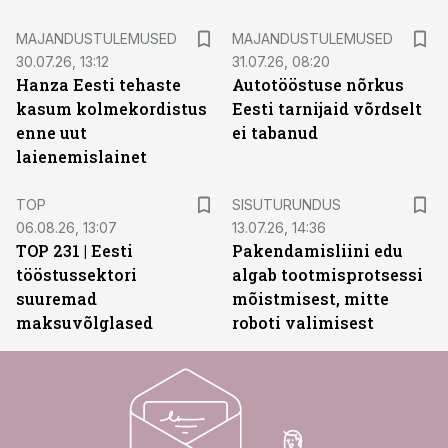
MAJANDUSTULEMUSED
MAJANDUSTULEMUSED
30.07.26, 13:12
31.07.26, 08:20
Hanza Eesti tehaste
Autotööstuse nõrkus
kasum kolmekordistus
Eesti tarnijaid võrdselt
enne uut
ei tabanud
laienemislainet
ST
TOP
SISUTURUNDUS
06.08.26, 13:07
13.07.26, 14:36
TOP 231 | Eesti
Pakendamisliini edu
tööstussektori
algab tootmisprotsessi
suuremad
mõistmisest, mitte
maksuvõlglased
roboti valimisest