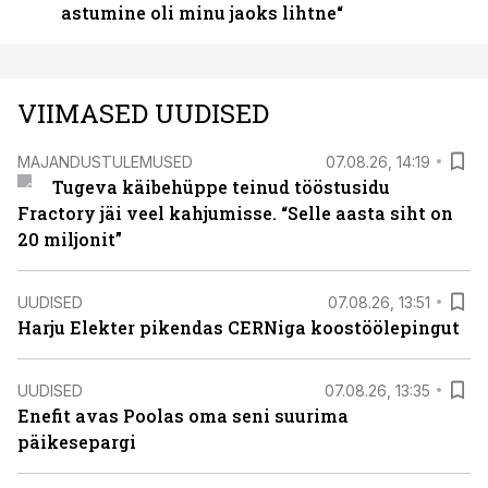
astumine oli minu jaoks lihtne“
VIIMASED UUDISED
MAJANDUSTULEMUSED
07.08.26, 14:19
Tugeva käibehüppe teinud tööstusidu
Fractory jäi veel kahjumisse. “Selle aasta siht on
20 miljonit”
UUDISED
07.08.26, 13:51
Harju Elekter pikendas CERNiga koostöölepingut
UUDISED
07.08.26, 13:35
Enefit avas Poolas oma seni suurima
päikesepargi