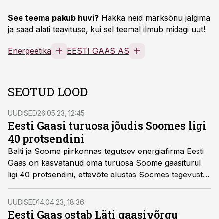
See teema pakub huvi?
Hakka neid märksõnu jälgima
ja saad alati teavituse, kui sel teemal ilmub midagi uut!
Energeetika
EESTI GAAS AS
SEOTUD LOOD
UUDISED
26.05.23, 12:45
Eesti Gaasi turuosa jõudis Soomes ligi
40 protsendini
Balti ja Soome piirkonnas tegutsev energiafirma Eesti
Gaas on kasvatanud oma turuosa Soome gaasiturul
ligi 40 protsendini, ettevõte alustas Soomes tegevust
neli aastat tagasi.
UUDISED
14.04.23, 18:36
Eesti Gaas ostab Läti gaasivõrgu