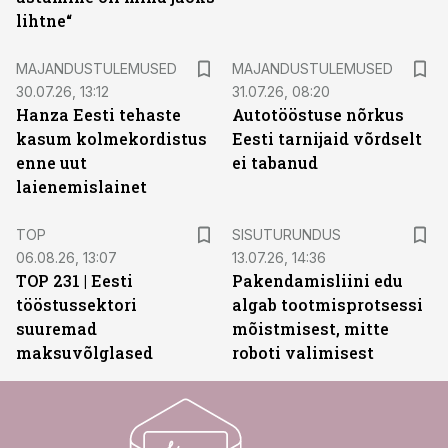
lihtne“
MAJANDUSTULEMUSED
MAJANDUSTULEMUSED
30.07.26, 13:12
31.07.26, 08:20
Hanza Eesti tehaste
Autotööstuse nõrkus
kasum kolmekordistus
Eesti tarnijaid võrdselt
enne uut
ei tabanud
laienemislainet
ST
TOP
SISUTURUNDUS
06.08.26, 13:07
13.07.26, 14:36
TOP 231 | Eesti
Pakendamisliini edu
tööstussektori
algab tootmisprotsessi
suuremad
mõistmisest, mitte
maksuvõlglased
roboti valimisest