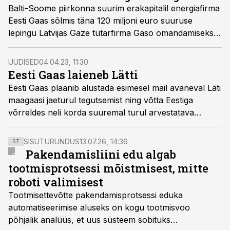
Balti-Soome piirkonna suurim erakapitalil energiafirma
Eesti Gaas sõlmis täna 120 miljoni euro suuruse
lepingu Latvijas Gaze tütarfirma Gaso omandamiseks,
kellele kuulub Läti maagaasi jaotusvõrk.
UUDISED
04.04.23, 11:30
Eesti Gaas laieneb Lätti
Eesti Gaas plaanib alustada esimesel mail avaneval Läti
maagaasi jaeturul tegutsemist ning võtta Eestiga
võrreldes neli korda suuremal turul arvestatava
turuosa.
SISUTURUNDUS
13.07.26, 14:36
ST
Pakendamisliini edu algab
tootmisprotsessi mõistmisest, mitte
roboti valimisest
Tootmisettevõtte pakendamisprotsessi eduka
automatiseerimise aluseks on kogu tootmisvoo
põhjalik analüüs, et uus süsteem sobituks