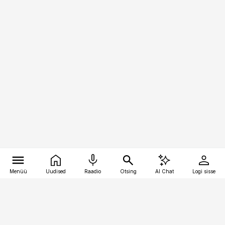
Menüü
Uudised
Raadio
Otsing
AI Chat
Logi sisse
Vana-Lõuna 39/1, 19094 Tallinn