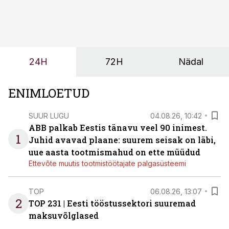
olemasolevasse keskkonda, aitaks vähendada
tööjõuvajadust ning oleks valmis ka ettevõtte
tulevasteks arenguteks. Lihtsalt roboti lisamine
enamasti oodatud tulemust ei too, nendib tootmise ja
tööstuse automatiseerimislahenduste arendaja Smitech
24H
72H
Nädal
OÜ tegevjuht Sander Mitendorf.
ENIMLOETUD
SUUR LUGU
04.08.26, 10:42
ABB palkab Eestis tänavu veel 90 inimest.
1
Juhid avavad plaane: suurem seisak on läbi,
uue aasta tootmismahud on ette müüdud
Ettevõte muutis tootmistöötajate palgasüsteemi
TOP
06.08.26, 13:07
2
TOP 231 | Eesti tööstussektori suuremad
maksuvõlglased