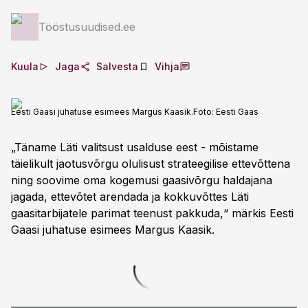
Tööstusuudised.ee
Kuula
Jaga
Salvesta
Vihja
Eesti Gaasi juhatuse esimees Margus Kaasik.
Foto:
Eesti Gaas
„Täname Läti valitsust usalduse eest - mõistame
täielikult jaotusvõrgu olulisust strateegilise ettevõttena
ning soovime oma kogemusi gaasivõrgu haldajana
jagada, ettevõtet arendada ja kokkuvõttes Läti
gaasitarbijatele parimat teenust pakkuda,“ märkis Eesti
Gaasi juhatuse esimees Margus Kaasik.