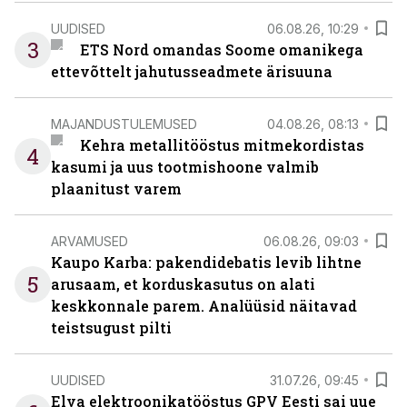
UUDISED
06.08.26, 10:29
3
ETS Nord omandas Soome omanikega
ettevõttelt jahutusseadmete ärisuuna
MAJANDUSTULEMUSED
04.08.26, 08:13
Kehra metallitööstus mitmekordistas
4
kasumi ja uus tootmishoone valmib
plaanitust varem
ARVAMUSED
06.08.26, 09:03
Kaupo Karba: pakendidebatis levib lihtne
5
arusaam, et korduskasutus on alati
keskkonnale parem. Analüüsid näitavad
teistsugust pilti
UUDISED
31.07.26, 09:45
Elva elektroonikatööstus GPV Eesti sai uue