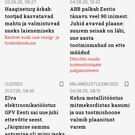
03.08.26, 08:27
04.08.26, 10:42
Haagiseturg ärkab:
ABB palkab Eestis
tootjad kasvatavad
tänavu veel 90 inimest.
mahtu ja valmistuvad
Juhid avavad plaane:
uueks laienemiseks
suurem seisak on läbi,
Bestnet avab uue müügi- ja
uue aasta
tootmiskeskuse
tootmismahud on ette
müüdud
Ettevõte muutis
tootmistöötajate
palgasüsteemi
UUDISED
MAJANDUSTULEMUSED
31.07.26, 09:45
04.08.26, 08:13
Elva
Kehra metallitööstus
elektroonikatööstus
mitmekordistas kasumi
GPV Eesti sai uue juhi
ja uus tootmishoone
ettevõtte seest.
valmib plaanitust
„Järgmise sammu
varem
astumine oli minu jaoks