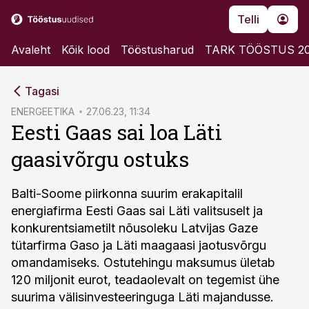
Telli
Avaleht
Kõik lood
Tööstusharud
TARK TÖÖSTUS 2
cebook
Tagasi
Twitter)
ENERGEETIKA
27.06.23, 11:34
Eesti Gaas sai loa Läti
kedIn
gaasivõrgu ostuks
ail
k
Balti-Soome piirkonna suurim erakapitalil
energiafirma Eesti Gaas sai Läti valitsuselt ja
konkurentsiametilt nõusoleku Latvijas Gaze
tütarfirma Gaso ja Läti maagaasi jaotusvõrgu
omandamiseks. Ostutehingu maksumus ületab
120 miljonit eurot, teadaolevalt on tegemist ühe
suurima välisinvesteeringuga Läti majandusse.