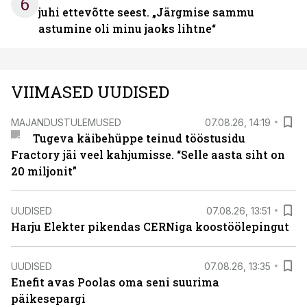
6
juhi ettevõtte seest. „Järgmise sammu
astumine oli minu jaoks lihtne“
VIIMASED UUDISED
MAJANDUSTULEMUSED
07.08.26, 14:19
Tugeva käibehüppe teinud tööstusidu
Fractory jäi veel kahjumisse. “Selle aasta siht on
20 miljonit”
UUDISED
07.08.26, 13:51
Harju Elekter pikendas CERNiga koostöölepingut
UUDISED
07.08.26, 13:35
Enefit avas Poolas oma seni suurima
päikesepargi