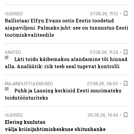
UUDISED
07.08.26, 11:52
Rallistaar Elfyn Evans ostis Eestis toodetud
aiapaviljoni. Palmako juht: see on tunnustus Eesti
tootmiskvaliteedile
SAATED
07.08.26, 11:24
Läti toidu käibemaksu alandamine tõi hinnad
alla. Analüütik: riik teeb seal tugevat kontrolli
MAJANDUSTULEMUSED
07.08.26, 08:00
Puhk ja Lausing kerkisid Eesti suurimateks
toidutöösturiteks
UUDISED
06.08.26, 14:44
Elering kuulutas
välja kriisijuhtimiskeskuse ehitushanke