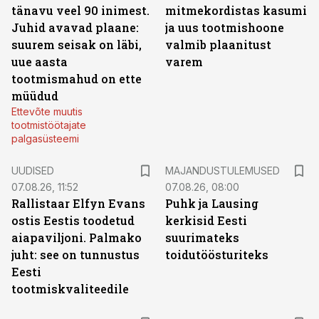
tänavu veel 90 inimest.
mitmekordistas kasumi
Juhid avavad plaane:
ja uus tootmishoone
suurem seisak on läbi,
valmib plaanitust
uue aasta
varem
tootmismahud on ette
müüdud
Ettevõte muutis
tootmistöötajate
palgasüsteemi
UUDISED
MAJANDUSTULEMUSED
07.08.26, 11:52
07.08.26, 08:00
Rallistaar Elfyn Evans
Puhk ja Lausing
ostis Eestis toodetud
kerkisid Eesti
aiapaviljoni. Palmako
suurimateks
juht: see on tunnustus
toidutöösturiteks
Eesti
tootmiskvaliteedile
ST