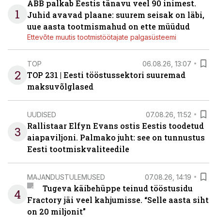
ABB palkab Eestis tänavu veel 90 inimest.
1
Juhid avavad plaane: suurem seisak on läbi,
uue aasta tootmismahud on ette müüdud
Ettevõte muutis tootmistöötajate palgasüsteemi
TOP
06.08.26, 13:07
2
TOP 231 | Eesti tööstussektori suuremad
maksuvõlglased
UUDISED
07.08.26, 11:52
Rallistaar Elfyn Evans ostis Eestis toodetud
3
aiapaviljoni. Palmako juht: see on tunnustus
Eesti tootmiskvaliteedile
MAJANDUSTULEMUSED
07.08.26, 14:19
Tugeva käibehüppe teinud tööstusidu
4
Fractory jäi veel kahjumisse. “Selle aasta siht
on 20 miljonit”