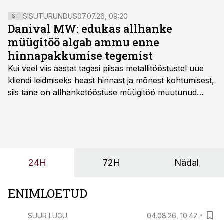
SISUTURUNDUS
07.07.26, 09:20
ST
Danival MW: edukas allhanke
müügitöö algab ammu enne
hinnapakkumise tegemist
Kui veel viis aastat tagasi piisas metallitööstustel uue
kliendi leidmiseks heast hinnast ja mõnest kohtumisest,
siis täna on allhanketööstuse müügitöö muutunud
märksa pikemaks ja süsteemsemaks. Konkurents on
kasvanud, kliendid kaaluvad otsuseid põhjalikumalt
ning partnerit ei valita enam ainult tootmisvõimekuse
või hinnakirja järgi.
24H
72H
Nädal
ENIMLOETUD
SUUR LUGU
04.08.26, 10:42