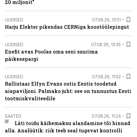
20 miljonit”
UUDISED
07.08.26, 13:51
Harju Elekter pikendas CERNiga koostöölepingut
UUDISED
07.08.26, 13:35
Enefit avas Poolas oma seni suurima
päikesepargi
UUDISED
07.08.26, 11:52
Rallistaar Elfyn Evans ostis Eestis toodetud
aiapaviljoni. Palmako juht: see on tunnustus Eesti
tootmiskvaliteedile
SAATED
07.08.26, 11:24
Läti toidu käibemaksu alandamine tõi hinnad
alla. Analüütik: riik teeb seal tugevat kontrolli