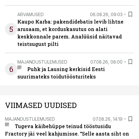
ARVAMUSED
06.08.26, 09:03
Kaupo Karba: pakendidebatis levib lihtne
5
arusaam, et korduskasutus on alati
keskkonnale parem. Analüüsid näitavad
teistsugust pilti
MAJANDUSTULEMUSED
07.08.26, 08:00
6
Puhk ja Lausing kerkisid Eesti
suurimateks toidutöösturiteks
VIIMASED UUDISED
MAJANDUSTULEMUSED
07.08.26, 14:19
Tugeva käibehüppe teinud tööstusidu
Fractory jäi veel kahjumisse. “Selle aasta siht on