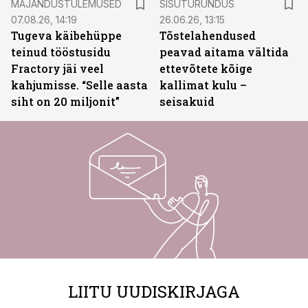
MAJANDUSTULEMUSED
SISUTURUNDUS
07.08.26, 14:19
26.06.26, 13:15
Tugeva käibehüppe
Tõstelahendused
teinud tööstusidu
peavad aitama vältida
Fractory jäi veel
ettevõtete kõige
kahjumisse. “Selle aasta
kallimat kulu –
siht on 20 miljonit”
seisakuid
LIITU UUDISKIRJAGA