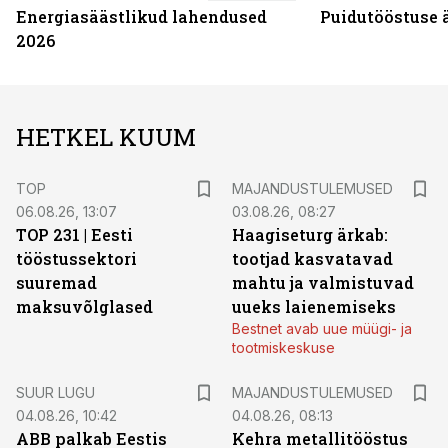
Energiasäästlikud lahendused
Puidutööstuse 
2026
HETKEL KUUM
TOP
MAJANDUSTULEMUSED
06.08.26, 13:07
03.08.26, 08:27
TOP 231 | Eesti
Haagiseturg ärkab:
tööstussektori
tootjad kasvatavad
suuremad
mahtu ja valmistuvad
maksuvõlglased
uueks laienemiseks
Bestnet avab uue müügi- ja
tootmiskeskuse
SUUR LUGU
MAJANDUSTULEMUSED
04.08.26, 10:42
04.08.26, 08:13
ABB palkab Eestis
Kehra metallitööstus