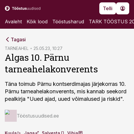
Telli
Avaleht
Kõik lood
Tööstusharud
TARK TÖÖSTUS 2
cebook
Tagasi
Twitter)
TARNEAHEL
25.05.23, 10:27
Algas 10. Pärnu
kedIn
tarneahelakonverents
ail
k
Täna toimub Pärnu kontserdimajas järjekorras 10.
Pärnu tarneahelakonverents, mis kannab seekord
pealkirja "Uued ajad, uued võimalused ja riskid".
Tööstusuudised.ee
Kuula
Jaga
Salvesta
Vihja