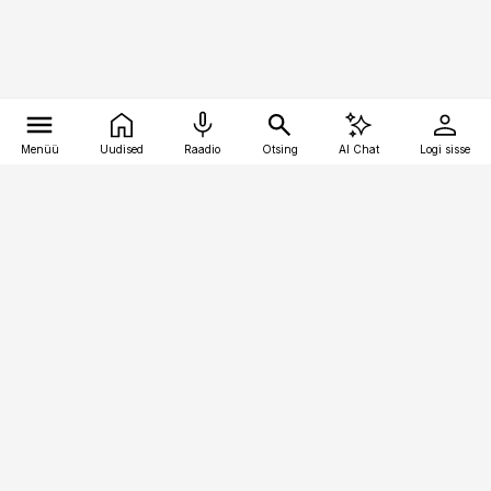
Menüü
Uudised
Raadio
Otsing
AI Chat
Logi sisse
Vana-Lõuna 39/1, 19094 Tallinn
(+372) 667 0111
toostusuudised@toostusuudised.ee
Telli
Reklaam
Firmast
Sisu kasutamisõigused
Ajakirjaniku
eetikakoodeks