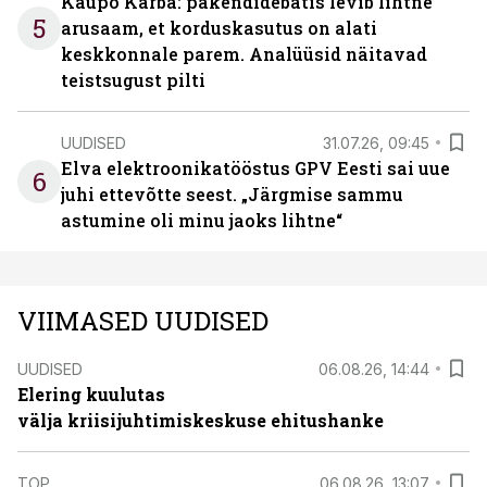
Kaupo Karba: pakendidebatis levib lihtne
5
arusaam, et korduskasutus on alati
keskkonnale parem. Analüüsid näitavad
teistsugust pilti
UUDISED
31.07.26, 09:45
Elva elektroonikatööstus GPV Eesti sai uue
6
juhi ettevõtte seest. „Järgmise sammu
astumine oli minu jaoks lihtne“
VIIMASED UUDISED
UUDISED
06.08.26, 14:44
Elering kuulutas
välja kriisijuhtimiskeskuse ehitushanke
TOP
06.08.26, 13:07