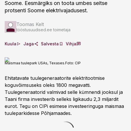
Soome. Eesmärgiks on toota umbes seitse
protsenti Soome elektrivajadusest.
Toomas Kelt
tööstusuudised.ee toimetaja
Kuula
Jaga
Salvesta
Vihja
Maismaa tuulepark USAs, Texases.
Foto:
CIP
Ehitatavate tuulegeneraatorite elektritootmise
koguvõimsuseks oleks 1800 megavatti.
Tuulegeneraatorid valmivad selle kümnendi jooksul ja
Taani firma investeerib selleks ligikaudu 2,3 miljardit
eurot. Tegu on CIPi esimese investeeringuga maismaa
tuuleparkidesse Põhjamaades.