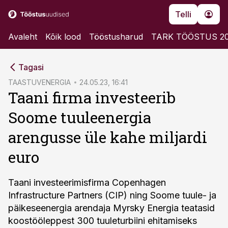
Telli
Avaleht
Kõik lood
Tööstusharud
TARK TÖÖSTUS 2
cebook
Tagasi
Twitter)
TAASTUVENERGIA
24.05.23, 16:41
Taani firma investeerib
kedIn
Soome tuuleenergia
ail
arengusse üle kahe miljardi
k
euro
Taani investeerimisfirma Copenhagen
Infrastructure Partners (CIP) ning Soome tuule- ja
päikeseenergia arendaja Myrsky Energia teatasid
koostööleppest 300 tuuleturbiini ehitamiseks