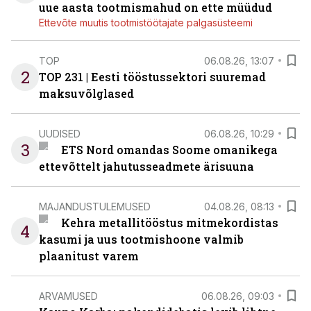
uue aasta tootmismahud on ette müüdud
Ettevõte muutis tootmistöötajate palgasüsteemi
TOP
06.08.26, 13:07
2
TOP 231 | Eesti tööstussektori suuremad
maksuvõlglased
UUDISED
06.08.26, 10:29
3
ETS Nord omandas Soome omanikega
ettevõttelt jahutusseadmete ärisuuna
MAJANDUSTULEMUSED
04.08.26, 08:13
Kehra metallitööstus mitmekordistas
4
kasumi ja uus tootmishoone valmib
plaanitust varem
ARVAMUSED
06.08.26, 09:03