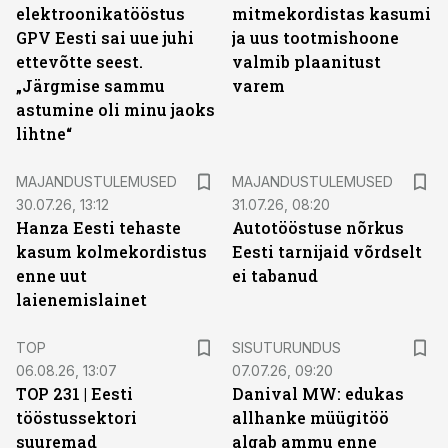
elektroonikatööstus
mitmekordistas kasumi
GPV Eesti sai uue juhi
ja uus tootmishoone
ettevõtte seest.
valmib plaanitust
„Järgmise sammu
varem
astumine oli minu jaoks
lihtne“
MAJANDUSTULEMUSED
MAJANDUSTULEMUSED
30.07.26, 13:12
31.07.26, 08:20
Hanza Eesti tehaste
Autotööstuse nõrkus
kasum kolmekordistus
Eesti tarnijaid võrdselt
enne uut
ei tabanud
laienemislainet
ST
TOP
SISUTURUNDUS
06.08.26, 13:07
07.07.26, 09:20
TOP 231 | Eesti
Danival MW: edukas
tööstussektori
allhanke müügitöö
suuremad
algab ammu enne