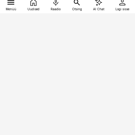
Menüü
Uudised
Raadio
Otsing
AI Chat
Logi sisse
Vana-Lõuna 39/1, 19094 Tallinn
(+372) 667 0111
toostusuudised@toostusuudised.ee
Telli
Reklaam
Firmast
Sisu kasutamisõigused
Ajakirjaniku
eetikakoodeks
Üldtingimused
Privaatsustingimused
Küpsiste poliitika
KKK
Eesti Meediaettevõtete
Eelistuste haldamine
Liit