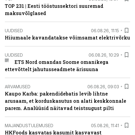
TOP 231 | Eesti tööstussektori suuremad
maksuvõlglased
UUDISED
06.08.26, 11:15
Hiiumaale kavandatakse võimsamat elektrivõrku
UUDISED
06.08.26, 10:29
ETS Nord omandas Soome omanikega
ettevõttelt jahutusseadmete ärisuuna
ARVAMUSED
06.08.26, 09:03
Kaupo Karba: pakendidebatis levib lihtne
arusaam, et korduskasutus on alati keskkonnale
parem. Analüüsid näitavad teistsugust pilti
MAJANDUSTULEMUSED
05.08.26, 11:41
HKFoods kasvatas kasumit kasvavast