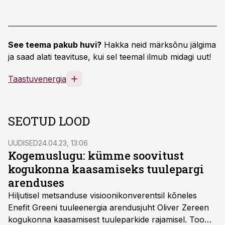
See teema pakub huvi?
Hakka neid märksõnu jälgima
ja saad alati teavituse, kui sel teemal ilmub midagi uut!
Taastuvenergia
SEOTUD LOOD
UUDISED
24.04.23, 13:06
Kogemuslugu: kümme soovitust
kogukonna kaasamiseks tuulepargi
arenduses
Hiljutisel metsanduse visioonikonverentsil kõneles
Enefit Greeni tuuleenergia arendusjuht Oliver Zereen
kogukonna kaasamisest tuuleparkide rajamisel. Toome