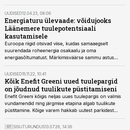
välja kümme soovitust, mida Zereen kogemustele
tuginedes andis.
UUDISED
12.04.23, 08:06
Energiaturu ülevaade: võidujooks
Läänemere tuulepotentsiaali
kasutamisele
Euroopa riigid otsivad viise, kuidas samaaegselt
suurendada roheenergia osakaalu ja oma
energiasõltumatust. Märkimisväärse sammu astus
Soome, kes soovib 2030. aastaks rajada 6 gigavati
jagu meretuuleparke.
UUDISED
15.11.22, 10:41
Kõik Enefit Greeni uued tuulepargid
on jõudnud tuulikute püstitamiseni
Enefit Greeni kõigis neljas uues tuulepargis on valmis
vundamendid ning järgmise etapina algab tuulikute
püstitamine. Kõige varem hakkab uutest parkidest
elektrit tootma Šilale II Leedus, kus on juba püsti 11
tuulikut.
SISUTURUNDUS
13.07.26, 14:36
ST