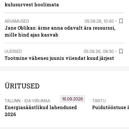
kulusurvest hoolimata
ARVAMUSED
05.08.26, 10:40
Jane Oblikas: ärme anna odavalt ära ressurssi,
mille hind ajas kasvab
UUDISED
05.08.26, 08:30
Tootmine vähenes juunis viiendat kuud järjest
ÜRITUSED
16.09.2026
TALLINN - IDA-VIRUMAA
TARTU
Energiasäästlikud lahendused
Puidutööstuse 
2026