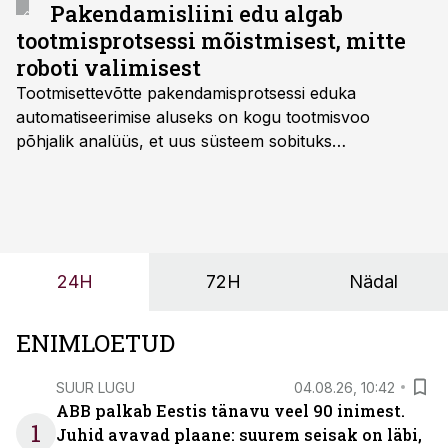
Pakendamisliini edu algab
tootmisprotsessi mõistmisest, mitte
roboti valimisest
Tootmisettevõtte pakendamisprotsessi eduka
automatiseerimise aluseks on kogu tootmisvoo
põhjalik analüüs, et uus süsteem sobituks
olemasolevasse keskkonda, aitaks vähendada
tööjõuvajadust ning oleks valmis ka ettevõtte
tulevasteks arenguteks. Lihtsalt roboti lisamine
enamasti oodatud tulemust ei too, nendib tootmise ja
tööstuse automatiseerimislahenduste arendaja Smitech
24H
72H
Nädal
OÜ tegevjuht Sander Mitendorf.
ENIMLOETUD
SUUR LUGU
04.08.26, 10:42
ABB palkab Eestis tänavu veel 90 inimest.
1
Juhid avavad plaane: suurem seisak on läbi,