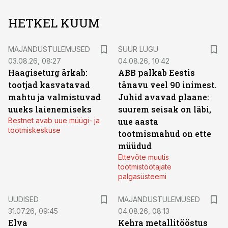
HETKEL KUUM
MAJANDUSTULEMUSED
SUUR LUGU
03.08.26, 08:27
04.08.26, 10:42
Haagiseturg ärkab:
ABB palkab Eestis
tootjad kasvatavad
tänavu veel 90 inimest.
mahtu ja valmistuvad
Juhid avavad plaane:
uueks laienemiseks
suurem seisak on läbi,
Bestnet avab uue müügi- ja
uue aasta
tootmiskeskuse
tootmismahud on ette
müüdud
Ettevõte muutis
tootmistöötajate
palgasüsteemi
UUDISED
MAJANDUSTULEMUSED
31.07.26, 09:45
04.08.26, 08:13
Elva
Kehra metallitööstus