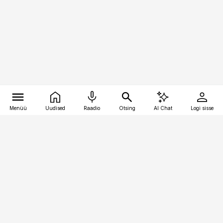
Menüü
Uudised
Raadio
Otsing
AI Chat
Logi sisse
Vana-Lõuna 39/1, 19094 Tallinn
(+372) 667 0111
toostusuudised@toostusuudised.ee
Telli
Reklaam
Firmast