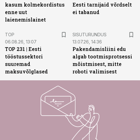
kasum kolmekordistus
Eesti tarnijaid võrdselt
enne uut
ei tabanud
laienemislainet
ST
TOP
SISUTURUNDUS
06.08.26, 13:07
13.07.26, 14:36
TOP 231 | Eesti
Pakendamisliini edu
tööstussektori
algab tootmisprotsessi
suuremad
mõistmisest, mitte
maksuvõlglased
roboti valimisest