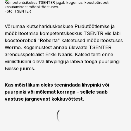
Kompetentsikekus TSENTER jagab kogemusi koostööroboti
kasutamisest mööblitööstuses.
Foto:
TSENTER
Võrumaa Kutsehariduskeskuse Puidutöötlemise ja
mööblitootmise kompetentsikeskus TSENTR viis läbi
koostööroboti "Roberta" katsetused mööblitööstuses
Wermo. Kogemustest annab ülevaate TSENTER
arendusspetsialist Erkki Naaris. Katsed tehti enne
viimistlusliini oleva lihvpingi ja läbiva tööga puurpingi
Biesse juures.
Kas mõistlikum oleks teenindada lihvpinki või
puurpinki või mõlemat korraga – sellele saab
vastuse järgnevast kokkuvõttest.