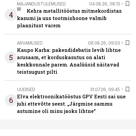
MAJANDUSTULEMUSED
04.08.26, 08:13
Kehra metallitööstus mitmekordistas
4
kasumi ja uus tootmishoone valmib
plaanitust varem
ARVAMUSED
06.08.26, 09:03
Kaupo Karba: pakendidebatis levib lihtne
5
arusaam, et korduskasutus on alati
keskkonnale parem. Analüüsid näitavad
teistsugust pilti
UUDISED
31.07.26, 09:45
Elva elektroonikatööstus GPV Eesti sai uue
6
juhi ettevõtte seest. „Järgmise sammu
astumine oli minu jaoks lihtne“