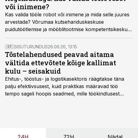
või inimene?
Kas valida tööle robot või inimene ja mida selle juures
arvestada? Võrumaa kutsehariduskeskuse
puidutöötlemise ja mööblitootmise kompetentsikeskus
TSENTER arendusspetsialist Erkki Naaris tegi
kokkuvõtte Tarmeko LPD tootmises toimunud
SISUTURUNDUS
26.06.26, 13:15
ST
robotikatsetuste põhjal.
Tõstelahendused peavad aitama
vältida ettevõtete kõige kallimat
kulu – seisakuid
Ehitus-, tööstus- ja logistikasektoris räägitakse täna
palju efektiivsusest, kuid praktikas määravad töö
tempo sageli hoopis seadmed, mille töökindlusest
sõltub kogu objekti või tootmise sujuvus. Kui tõstuk
seisab, töö katkeb või masin ei vasta töötingimustele,
ei tähenda see ettevõtte jaoks ainult tehnilist
probleemi, vaid otsest rahalist kulu, venivaid tähtaegu
ja suuremaid riske tööohutusele.
24H
72H
Nädal