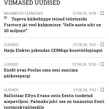
VIIMASED UUDISED
MAJANDUSTULEMUSED
07.08.26, 14:19
Tugeva käibehüppe teinud tööstusidu
Fractory jäi veel kahjumisse. “Selle aasta siht on
20 miljonit”
UUDISED
07.08.26, 13:51
Harju Elekter pikendas CERNiga koostöölepingut
UUDISED
07.08.26, 13:35
Enefit avas Poolas oma seni suurima
päikesepargi
UUDISED
07.08.26, 11:52
Rallistaar Elfyn Evans ostis Eestis toodetud
aiapaviljoni. Palmako juht: see on tunnustus Eesti
tootmiskvaliteedile