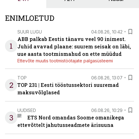
ENIMLOETUD
SUUR LUGU
04.08.26, 10:42
ABB palkab Eestis tänavu veel 90 inimest.
1
Juhid avavad plaane: suurem seisak on läbi,
uue aasta tootmismahud on ette müüdud
Ettevõte muutis tootmistöötajate palgasüsteemi
TOP
06.08.26, 13:07
2
TOP 231 | Eesti tööstussektori suuremad
maksuvõlglased
UUDISED
06.08.26, 10:29
3
ETS Nord omandas Soome omanikega
ettevõttelt jahutusseadmete ärisuuna