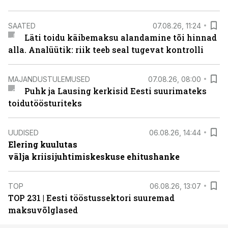
SAATED
07.08.26, 11:24
Läti toidu käibemaksu alandamine tõi hinnad
alla. Analüütik: riik teeb seal tugevat kontrolli
MAJANDUSTULEMUSED
07.08.26, 08:00
Puhk ja Lausing kerkisid Eesti suurimateks
toidutöösturiteks
UUDISED
06.08.26, 14:44
Elering kuulutas
välja kriisijuhtimiskeskuse ehitushanke
TOP
06.08.26, 13:07
TOP 231 | Eesti tööstussektori suuremad
maksuvõlglased