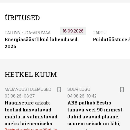
ÜRITUSED
16.09.2026
TALLINN - IDA-VIRUMAA
TARTU
Energiasäästlikud lahendused
Puidutööstuse 
2026
HETKEL KUUM
MAJANDUSTULEMUSED
SUUR LUGU
03.08.26, 08:27
04.08.26, 10:42
Haagiseturg ärkab:
ABB palkab Eestis
tootjad kasvatavad
tänavu veel 90 inimest.
mahtu ja valmistuvad
Juhid avavad plaane:
uueks laienemiseks
suurem seisak on läbi,
Bestnet avab uue müügi- ja