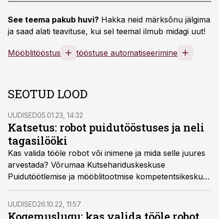
See teema pakub huvi?
Hakka neid märksõnu jälgima
ja saad alati teavituse, kui sel teemal ilmub midagi uut!
Mööblitööstus
tööstuse automatiseerimine
SEOTUD LOOD
UUDISED
05.01.23, 14:32
Katsetus: robot puidutööstuses ja neli
tagasilööki
Kas valida tööle robot või inimene ja mida selle juures
arvestada? Võrumaa Kutsehariduskeskuse
Puidutöötlemise ja mööblitootmise kompetentsikeskuse
TSENTER arendusspetsialist Erkki Naaris tegi
kokkuvõtte Kase Factory tootmises toimunud
UUDISED
26.10.22, 11:57
robotikatsetuste põhjal.
Kogemuslugu: kas valida tööle robot