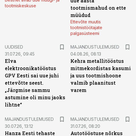
uue aasta
tootmiskeskuse
tootmismahud on ette
müüdud
Ettevõte muutis
tootmistöötajate
palgasüsteemi
UUDISED
MAJANDUSTULEMUSED
31.07.26, 09:45
04.08.26, 08:13
Elva
Kehra metallitööstus
elektroonikatööstus
mitmekordistas kasumi
GPV Eesti sai uue juhi
ja uus tootmishoone
ettevõtte seest.
valmib plaanitust
„Järgmise sammu
varem
astumine oli minu jaoks
lihtne“
MAJANDUSTULEMUSED
MAJANDUSTULEMUSED
30.07.26, 13:12
31.07.26, 08:20
Hanza Eesti tehaste
Autotööstuse nõrkus