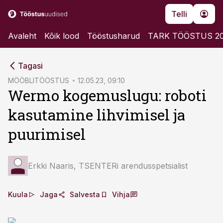
Telli
Avaleht
Kõik lood
Tööstusharud
TARK TÖÖSTUS 2
cebook
Tagasi
Twitter)
MÖÖBLITÖÖSTUS
12.05.23, 09:10
Wermo kogemuslugu: roboti
kedIn
kasutamine lihvimisel ja
ail
puurimisel
k
Erkki Naaris, TSENTERi arendusspetsialist
Kuula
Jaga
Salvesta
Vihja