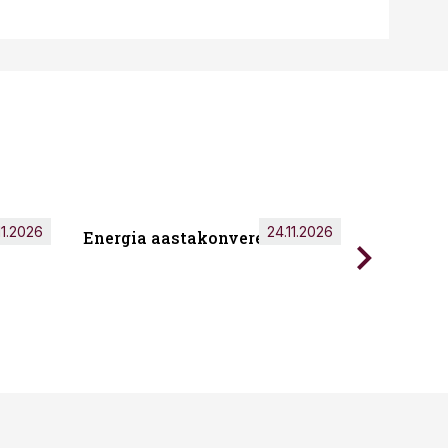
11.2026
24.11.2026
Energia aastakonverents 2026
Tark töö