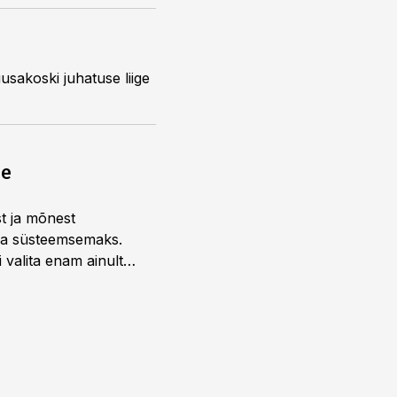
usakoski juhatuse liige
ne
st ja mõnest
 ja süsteemsemaks.
 valita enam ainult