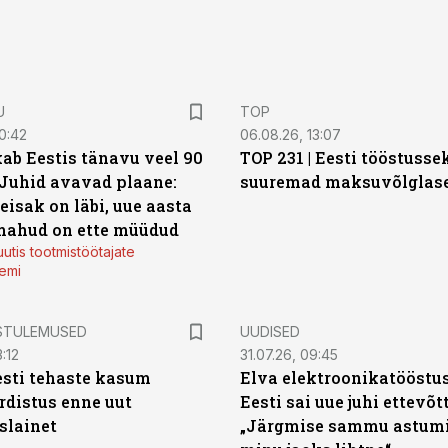
U
TOP
0:42
06.08.26, 13:07
ab Eestis tänavu veel 90
TOP 231 | Eesti tööstusse
 Juhid avavad plaane:
suuremad maksuvõlglas
eisak on läbi, uue aasta
mahud on ette müüdud
utis tootmistöötajate
emi
STULEMUSED
UUDISED
:12
31.07.26, 09:45
sti tehaste kasum
Elva elektroonikatööstu
distus enne uut
Eesti sai uue juhi ettevõt
slainet
„Järgmise sammu astumi