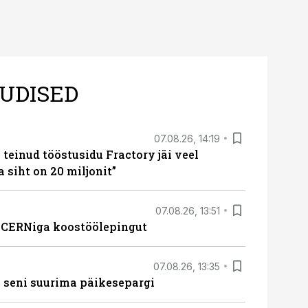
UDISED
07.08.26, 14:19
teinud tööstusidu Fractory jäi veel
a siht on 20 miljonit”
07.08.26, 13:51
s CERNiga koostöölepingut
07.08.26, 13:35
 seni suurima päikesepargi