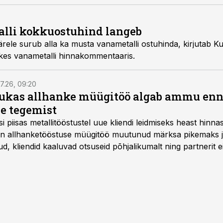
lli kokkuostuhind langeb
rele surub alla ka musta vanametalli ostuhinda, kirjutab Ku
es vanametalli hinnakommentaaris.
7.26, 09:20
ukas allhanke müügitöö algab ammu en
e tegemist
asi piisas metallitööstustel uue kliendi leidmiseks heast hinna
a on allhanketööstuse müügitöö muutunud märksa pikemaks
 kliendid kaaluvad otsuseid põhjalikumalt ning partnerit ei
nnakirja järgi.