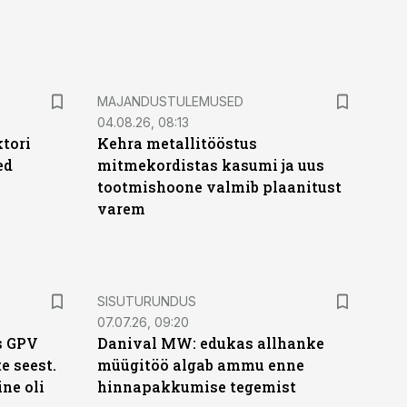
MAJANDUSTULEMUSED
04.08.26, 08:13
ktori
Kehra metallitööstus
ed
mitmekordistas kasumi ja uus
tootmishoone valmib plaanitust
varem
ST
SISUTURUNDUS
07.07.26, 09:20
s GPV
Danival MW: edukas allhanke
te seest.
müügitöö algab ammu enne
ne oli
hinnapakkumise tegemist