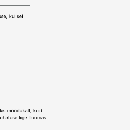
se, kui sel
rkis mõõdukalt, kuid
 juhatuse liige Toomas