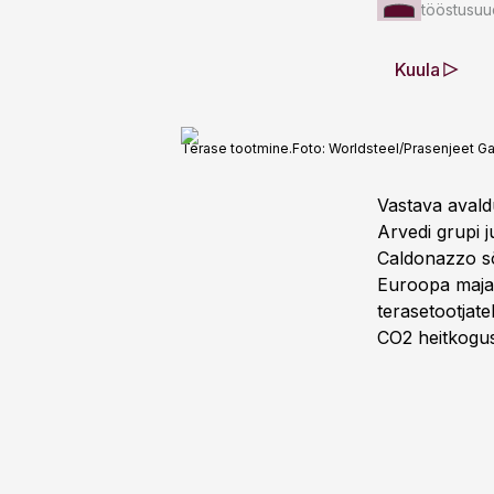
tööstusuu
Kuula
Terase tootmine.
Foto:
Worldsteel/Prasenjeet G
Vastava avaldu
Arvedi grupi 
Caldonazzo sõ
Euroopa maja
terasetootjat
CO2 heitkogus