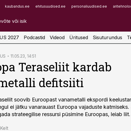
kaubandus.ee
ehitusuudised.ee
personaliuudised.ee
aritehnolo
Infopank
Radar
US 2027
Podcastid
Videod
Üritused
Sisuturundus
T
TUS
11.05.23, 14:51
pa Teraseliit kardab
etalli defitsiiti
seliit soovib Euroopast vanametalli ekspordi keelusta
gul ei jätku vanarauast Euroopa vajaduste katmiseks.
gada strateegilise ressursi püsimine Euroopas, leiab liit.
Kelt