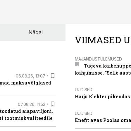
Nädal
VIIMASED U
MAJANDUSTULEMUSED
Tugeva käibehüppe 
kahjumisse. “Selle aast
06.08.26, 13:07
uremad maksuvõlglased
UUDISED
Harju Elekter pikenda
07.08.26, 11:52
 toodetud aiapaviljoni.
UUDISED
ti tootmiskvaliteedile
Enefit avas Poolas oma