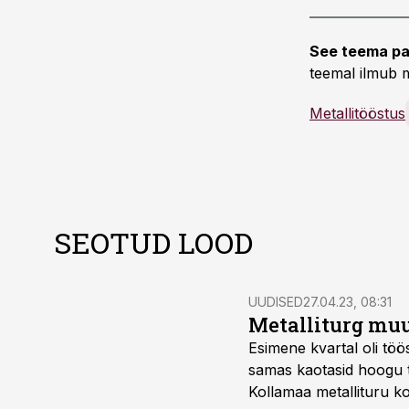
See teema pa
teemal ilmub m
Metallitööstus
SEOTUD LOOD
UUDISED
27.04.23, 08:31
Metalliturg mu
Esimene kvartal oli töö
samas kaotasid hoogu te
Kollamaa metallituru k