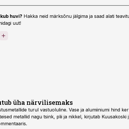
kub huvi?
Hakka neid märksõnu jälgima ja saad alati teavitu
idagi uut!
utub üha närvilisemaks
stusmetallide turul vastuoluline. Vase ja alumiiniumi hind ke
ised metallid nagu tsink, plii ja nikkel, kirjutab Kuusakoski
ommentaaris.