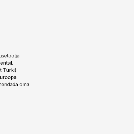
asetootja
ntsil.
 Türki)
Euroopa
vähendada oma