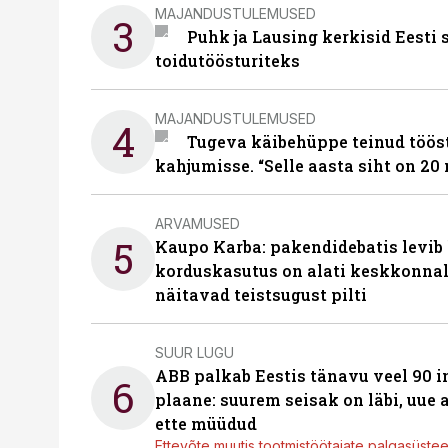
MAJANDUSTULEMUSED
3
Puhk ja Lausing kerkisid Eesti
toidutöösturiteks
MAJANDUSTULEMUSED
4
Tugeva käibehüppe teinud tööst
kahjumisse. “Selle aasta siht on 20 
ARVAMUSED
5
Kaupo Karba: pakendidebatis levib 
korduskasutus on alati keskkonna
näitavad teistsugust pilti
SUUR LUGU
ABB palkab Eestis tänavu veel 90 
6
plaane: suurem seisak on läbi, uue
ette müüdud
Ettevõte muutis tootmistöötajate palgasüste