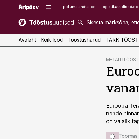
pollumajandus.ee
logistikauudised.ee
kaubandus.ee
imelineajalugu.ee
kinnisvarauudised.ee
imelineteadus.ee
Avaleht
Kõik lood
Tööstusharud
TARK TÖÖST
cebook
METALLITÖÖS
Euroo
Twitter)
kedIn
vanam
ail
k
Euroopa Tera
nende hinnan
on vajalik ta
Toomas 