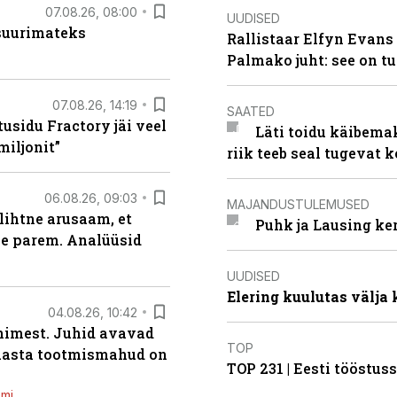
07.08.26, 08:00
UUDISED
 suurimateks
Rallistaar Elfyn Evans 
Palmako juht: see on t
07.08.26, 14:19
SAATED
usidu Fractory jäi veel
Läti toidu käibema
miljonit”
riik teeb seal tugevat k
06.08.26, 09:03
MAJANDUSTULEMUSED
lihtne arusaam, et
Puhk ja Lausing ke
le parem. Analüüsid
UUDISED
Elering kuulutas välja
04.08.26, 10:42
inimest. Juhid avavad
TOP
 aasta tootmismahud on
TOP 231 | Eesti tööstu
emi