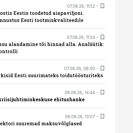
07.08.26, 11:52
ostis Eestis toodetud aiapaviljoni.
unnustus Eesti tootmiskvaliteedile
07.08.26, 11:24
ksu alandamine tõi hinnad alla. Analüütik:
ontrolli
07.08.26, 08:00
rkisid Eesti suurimateks toidutöösturiteks
06.08.26, 14:44
 kriisijuhtimiskeskuse ehitushanke
06.08.26, 13:07
ssektori suuremad maksuvõlglased