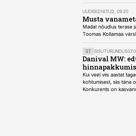
UUDISED
14.11.22, 08:20
Musta vanameta
Madal nõudlus terase jä
Toomas Kollamaa värsk
ST
SISUTURUNDUS
07.0
Danival MW: ed
hinnapakkumis
Kui veel viis aastat tag
kohtumisest, siis tän
Konkurents on kasvanud,
tootmisvõimekuse või hi