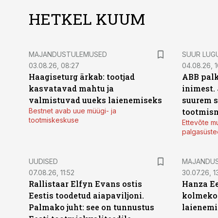
HETKEL KUUM
MAJANDUSTULEMUSED
SUUR LUG
03.08.26, 08:27
04.08.26, 1
Haagiseturg ärkab: tootjad
ABB palk
kasvatavad mahtu ja
inimest.
valmistuvad uueks laienemiseks
suurem s
Bestnet avab uue müügi- ja
tootmis
tootmiskeskuse
Ettevõte mu
palgasüste
UUDISED
MAJANDU
07.08.26, 11:52
30.07.26, 13
Rallistaar Elfyn Evans ostis
Hanza Ee
Eestis toodetud aiapaviljoni.
kolmekor
Palmako juht: see on tunnustus
laienemi