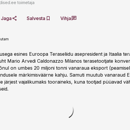
dised.ee toimetaja
Jaga
Salvesta
Vihja
autam
sega esines Euroopa Teraseliidu asepresident ja Itaalia ter
juht Mario Arvedi Caldonazzo Milanos terasetootjate konvere
nul on umbes 20 miljoni tonni vanaraua eksport (peamiselt
ndusele märkimisväärne kahju. Samuti muutub vanaraud 
ele järjest vajalikumaks tooraineks, kuna tootjad püüavad 
eid.