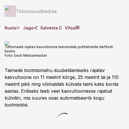
Tööstusuudised.ee
Kuula
Jaga
Salvesta
Vihja
Tartumaale rajatav kasvuhoone leevendab potitaimede defitsiiti
Eestis.
Foto:
Eesti Metsameister
Taimede tootmismahu duubeldamiseks rajatav
kasvuhoone on 11 meetrit kõrge, 25 meetrit lai ja 110
meetrit pikk ning võimaldab külvata taimi kaks korda
aastas. Eriliseks teeb veel kasvuhoonesse rajatud
külviliin, mis suures osas automatiseerib kogu
tootmistöö.