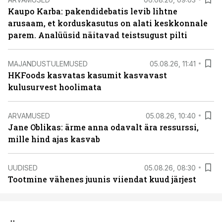
Kaupo Karba: pakendidebatis levib lihtne
arusaam, et korduskasutus on alati keskkonnale
parem. Analüüsid näitavad teistsugust pilti
MAJANDUSTULEMUSED
05.08.26, 11:41
HKFoods kasvatas kasumit kasvavast
kulusurvest hoolimata
ARVAMUSED
05.08.26, 10:40
Jane Oblikas: ärme anna odavalt ära ressurssi,
mille hind ajas kasvab
UUDISED
05.08.26, 08:30
Tootmine vähenes juunis viiendat kuud järjest