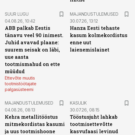
SUUR LUGU
MAJANDUSTULEMUSED
04.08.26, 10:42
30.07.26, 13:12
ABB palkab Eestis
Hanza Eesti tehaste
tänavu veel 90 inimest.
kasum kolmekordistus
Juhid avavad plaane:
enne uut
suurem seisak on läbi,
laienemislainet
uue aasta
tootmismahud on ette
müüdud
Ettevõte muutis
tootmistöötajate
palgasüsteemi
MAJANDUSTULEMUSED
KASULIK
04.08.26, 08:13
30.07.26, 08:15
Kehra metallitööstus
Tööstusjuht lahkab
mitmekordistas kasumi
tootmisettevõtte
ja uus tootmishoone
kasvufaasi levinud