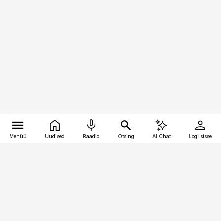
Menüü
Uudised
Raadio
Otsing
AI Chat
Logi sisse
Vana-Lõuna 39/1, 19094 Tallinn
(+372) 667 0111
toostusuudised@toostusuudised.ee