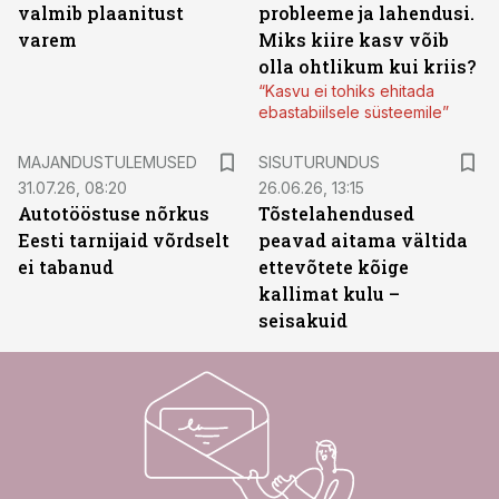
valmib plaanitust
probleeme ja lahendusi.
varem
Miks kiire kasv võib
olla ohtlikum kui kriis?
“Kasvu ei tohiks ehitada
ebastabiilsele süsteemile”
ST
MAJANDUSTULEMUSED
SISUTURUNDUS
31.07.26, 08:20
26.06.26, 13:15
Autotööstuse nõrkus
Tõstelahendused
Eesti tarnijaid võrdselt
peavad aitama vältida
ei tabanud
ettevõtete kõige
kallimat kulu –
seisakuid