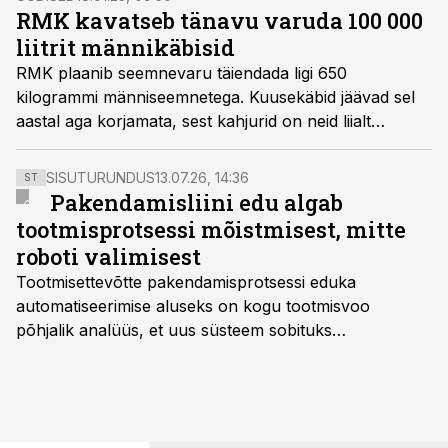
RMK kavatseb tänavu varuda 100 000
liitrit männikäbisid
RMK plaanib seemnevaru täiendada ligi 650
kilogrammi männiseemnetega. Kuusekäbid jäävad sel
aastal aga korjamata, sest kahjurid on neid liialt
rikkunud.
SISUTURUNDUS
13.07.26, 14:36
ST
Pakendamisliini edu algab
tootmisprotsessi mõistmisest, mitte
roboti valimisest
Tootmisettevõtte pakendamisprotsessi eduka
automatiseerimise aluseks on kogu tootmisvoo
põhjalik analüüs, et uus süsteem sobituks
olemasolevasse keskkonda, aitaks vähendada
tööjõuvajadust ning oleks valmis ka ettevõtte
tulevasteks arenguteks. Lihtsalt roboti lisamine
enamasti oodatud tulemust ei too, nendib tootmise ja