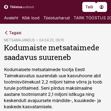
Telli
Avaleht
Kõik lood
Tööstusharud
TARK TÖÖSTUS 2
cebook
Tagasi
Twitter)
METSAMAJANDUS
04.04.23, 08:10
Kodumaiste metsataimede
kedIn
saadavus suureneb
ail
k
Kodumaisete metsataimede tootja Eesti
Taimekasvatus suurendab uue kasvuhoone abil
tootmisvõimekust 2,2 miljoni taime võrra ja toob
turule potitaimed. Seni piirdus maksimaalne
aastane tootmismaht 2,1 miljoni istikuga ning
keskenduti avajuursete mändide-, kuuskede- ja
kaskede kasvatamisele.