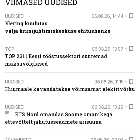
VIIMASED UUDISED
UUDISED
06.08.26, 14:44
Elering kuulutas
välja kriisijuhtimiskeskuse ehitushanke
TOP
06.08.26, 13:07
TOP 231 | Eesti tööstussektori suuremad
maksuvõlglased
UUDISED
06.08.26, 11:15
Hiiumaale kavandatakse võimsamat elektrivõrku
UUDISED
06.08.26, 10:29
ETS Nord omandas Soome omanikega
ettevõttelt jahutusseadmete ärisuuna
ARVAMUSED
06.08.26, 09:03