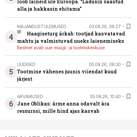
lööb laineid üle Euroopa. “Ladusin säästud
alla ja hakkasin ehitama”
MAJANDUSTULEMUSED
03.08.26, 08:27
Haagiseturg ärkab: tootjad kasvatavad
4
mahtu ja valmistuvad uueks laienemiseks
Bestnet avab uue müügi- ja tootmiskeskuse
UUDISED
05.08.26, 08:30
5
Tootmine vähenes juunis viiendat kuud
järjest
ARVAMUSED
05.08.26, 10:40
6
Jane Oblikas: ärme anna odavalt ära
ressurssi, mille hind ajas kasvab