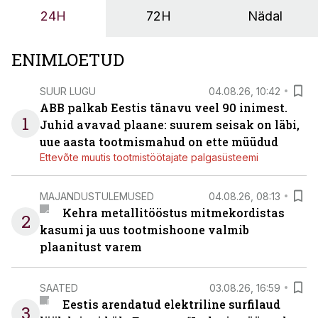
tööstuse automatiseerimislahenduste arendaja Smitech
24H
72H
Nädal
OÜ tegevjuht Sander Mitendorf.
ENIMLOETUD
SUUR LUGU
04.08.26, 10:42
ABB palkab Eestis tänavu veel 90 inimest.
1
Juhid avavad plaane: suurem seisak on läbi,
uue aasta tootmismahud on ette müüdud
Ettevõte muutis tootmistöötajate palgasüsteemi
MAJANDUSTULEMUSED
04.08.26, 08:13
Kehra metallitööstus mitmekordistas
2
kasumi ja uus tootmishoone valmib
plaanitust varem
SAATED
03.08.26, 16:59
Eestis arendatud elektriline surfilaud
3