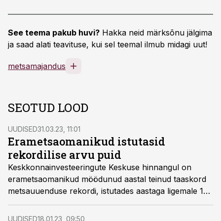
See teema pakub huvi?
Hakka neid märksõnu jälgima
ja saad alati teavituse, kui sel teemal ilmub midagi uut!
metsamajandus
SEOTUD LOOD
UUDISED
31.03.23, 11:01
Erametsaomanikud istutasid
rekordilise arvu puid
Keskkonnainvesteeringute Keskuse hinnangul on
erametsaomanikud möödunud aastal teinud taaskord
metsauuenduse rekordi, istutades aastaga ligemale 18
miljonit metsataime.
UUDISED
18.01.23, 09:50