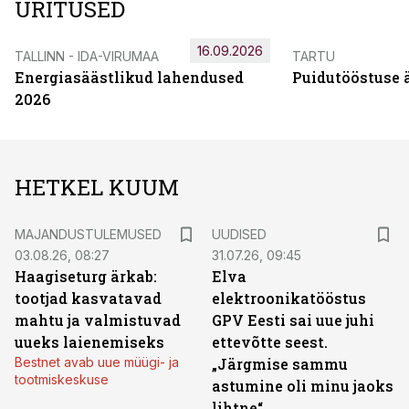
ÜRITUSED
16.09.2026
TALLINN - IDA-VIRUMAA
TARTU
Energiasäästlikud lahendused
Puidutööstuse 
2026
HETKEL KUUM
MAJANDUSTULEMUSED
UUDISED
03.08.26, 08:27
31.07.26, 09:45
Haagiseturg ärkab:
Elva
tootjad kasvatavad
elektroonikatööstus
mahtu ja valmistuvad
GPV Eesti sai uue juhi
uueks laienemiseks
ettevõtte seest.
Bestnet avab uue müügi- ja
„Järgmise sammu
tootmiskeskuse
astumine oli minu jaoks
lihtne“