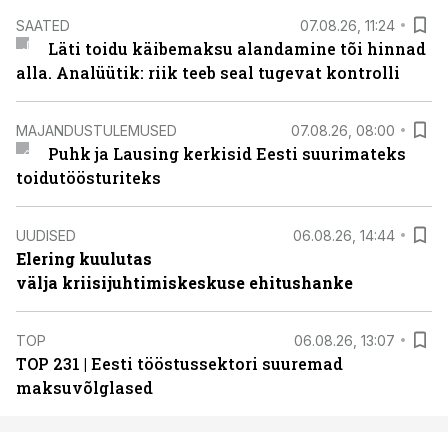
SAATED
07.08.26, 11:24
Läti toidu käibemaksu alandamine tõi hinnad
alla. Analüütik: riik teeb seal tugevat kontrolli
MAJANDUSTULEMUSED
07.08.26, 08:00
Puhk ja Lausing kerkisid Eesti suurimateks
toidutöösturiteks
UUDISED
06.08.26, 14:44
Elering kuulutas
välja kriisijuhtimiskeskuse ehitushanke
TOP
06.08.26, 13:07
TOP 231 | Eesti tööstussektori suuremad
maksuvõlglased