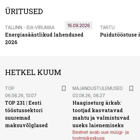
ÜRITUSED
16.09.2026
TALLINN - IDA-VIRUMAA
TARTU
Energiasäästlikud lahendused
Puidutööstuse 
2026
HETKEL KUUM
TOP
MAJANDUSTULEMUSED
06.08.26, 13:07
03.08.26, 08:27
TOP 231 | Eesti
Haagiseturg ärkab:
tööstussektori
tootjad kasvatavad
suuremad
mahtu ja valmistuvad
maksuvõlglased
uueks laienemiseks
Bestnet avab uue müügi- ja
tootmiskeskuse