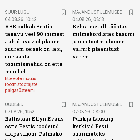
SUUR LUGU
MAJANDUSTULEMUSED
04.08.26, 10:42
04.08.26, 08:13
ABB palkab Eestis
Kehra metallitööstus
tänavu veel 90 inimest.
mitmekordistas kasumi
Juhid avavad plaane:
ja uus tootmishoone
suurem seisak on läbi,
valmib plaanitust
uue aasta
varem
tootmismahud on ette
müüdud
Ettevõte muutis
tootmistöötajate
palgasüsteemi
UUDISED
MAJANDUSTULEMUSED
07.08.26, 11:52
07.08.26, 08:00
Rallistaar Elfyn Evans
Puhk ja Lausing
ostis Eestis toodetud
kerkisid Eesti
aiapaviljoni. Palmako
suurimateks