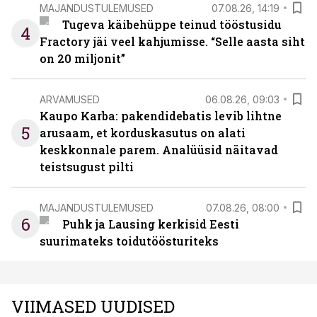
MAJANDUSTULEMUSED
07.08.26, 14:19
Tugeva käibehüppe teinud tööstusidu
4
Fractory jäi veel kahjumisse. “Selle aasta siht
on 20 miljonit”
ARVAMUSED
06.08.26, 09:03
Kaupo Karba: pakendidebatis levib lihtne
5
arusaam, et korduskasutus on alati
keskkonnale parem. Analüüsid näitavad
teistsugust pilti
MAJANDUSTULEMUSED
07.08.26, 08:00
6
Puhk ja Lausing kerkisid Eesti
suurimateks toidutöösturiteks
VIIMASED UUDISED