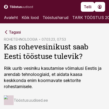
Telli
Avaleht
Kõik lood
Tööstusharud
TARK TÖÖSTUS 2
cebook
Tagasi
Twitter)
ROHETEHNOLOOGIA
07.03.23, 07:53
Kas rohevesinikust saab
kedIn
Eesti tööstuse tulevik?
ail
k
Riik uurib vesiniku kasutamise võimalusi Eestis ja
arendab tehnoloogiaid, et aidata kaasa
keskkonda enim koormavate sektorite
rohestamisele.
Tööstusuudised.ee