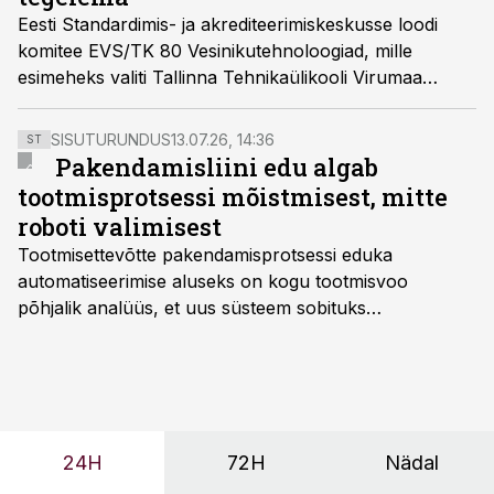
Eesti Standardimis- ja akrediteerimiskeskusse loodi
komitee EVS/TK 80 Vesinikutehnoloogiad, mille
esimeheks valiti Tallinna Tehnikaülikooli Virumaa
kolledži professor Allan Niidu.
SISUTURUNDUS
13.07.26, 14:36
ST
Pakendamisliini edu algab
tootmisprotsessi mõistmisest, mitte
roboti valimisest
Tootmisettevõtte pakendamisprotsessi eduka
automatiseerimise aluseks on kogu tootmisvoo
põhjalik analüüs, et uus süsteem sobituks
olemasolevasse keskkonda, aitaks vähendada
tööjõuvajadust ning oleks valmis ka ettevõtte
tulevasteks arenguteks. Lihtsalt roboti lisamine
enamasti oodatud tulemust ei too, nendib tootmise ja
tööstuse automatiseerimislahenduste arendaja Smitech
24H
72H
Nädal
OÜ tegevjuht Sander Mitendorf.