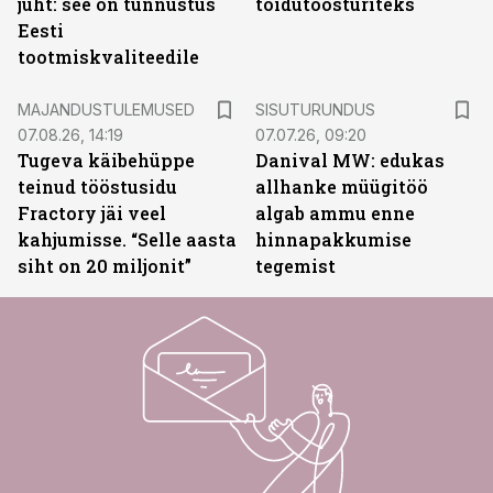
juht: see on tunnustus
toidutöösturiteks
Eesti
tootmiskvaliteedile
ST
MAJANDUSTULEMUSED
SISUTURUNDUS
07.08.26, 14:19
07.07.26, 09:20
Tugeva käibehüppe
Danival MW: edukas
teinud tööstusidu
allhanke müügitöö
Fractory jäi veel
algab ammu enne
kahjumisse. “Selle aasta
hinnapakkumise
siht on 20 miljonit”
tegemist