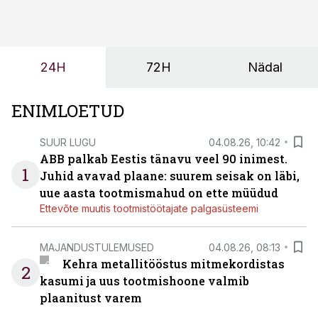
tööjõuvajadust ning oleks valmis ka ettevõtte
tulevasteks arenguteks. Lihtsalt roboti lisamine
enamasti oodatud tulemust ei too, nendib tootmise ja
tööstuse automatiseerimislahenduste arendaja Smitech
24H
72H
Nädal
OÜ tegevjuht Sander Mitendorf.
ENIMLOETUD
SUUR LUGU
04.08.26, 10:42
ABB palkab Eestis tänavu veel 90 inimest.
1
Juhid avavad plaane: suurem seisak on läbi,
uue aasta tootmismahud on ette müüdud
Ettevõte muutis tootmistöötajate palgasüsteemi
MAJANDUSTULEMUSED
04.08.26, 08:13
Kehra metallitööstus mitmekordistas
2
kasumi ja uus tootmishoone valmib
plaanitust varem