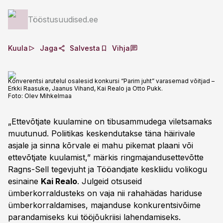
Tööstusuudised.ee
Kuula
Jaga
Salvesta
Vihja
Konverentsi arutelul osalesid konkursi “Parim juht” varasemad võitjad –
Erkki Raasuke, Jaanus Vihand, Kai Realo ja Otto Pukk.
Foto:
Olev Mihkelmaa
„Ettevõtjate kuulamine on tibusammudega viletsamaks
muutunud. Poliitikas keskendutakse täna häirivale
asjale ja sinna kõrvale ei mahu pikemat plaani või
ettevõtjate kuulamist,” märkis ringmajandusettevõtte
Ragns-Sell tegevjuht ja Tööandjate keskliidu volikogu
esinaine
Kai Realo
. Julgeid otsuseid
ümberkorraldusteks on vaja nii rahahädas hariduse
ümberkorraldamises, majanduse konkurentsivõime
parandamiseks kui tööjõukriisi lahendamiseks.