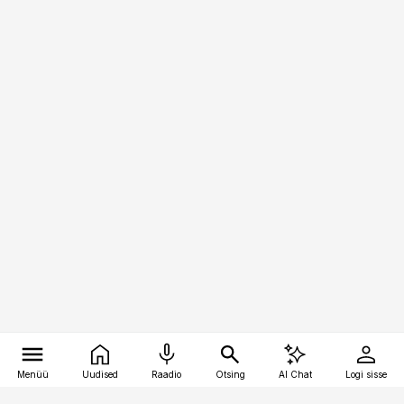
Menüü
Uudised
Raadio
Otsing
AI Chat
Logi sisse