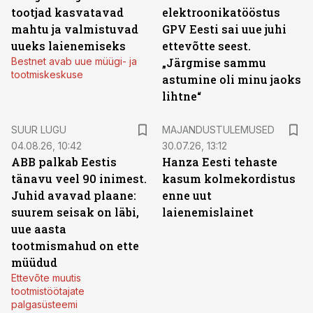
tootjad kasvatavad
elektroonikatööstus
mahtu ja valmistuvad
GPV Eesti sai uue juhi
uueks laienemiseks
ettevõtte seest.
Bestnet avab uue müügi- ja
„Järgmise sammu
tootmiskeskuse
astumine oli minu jaoks
lihtne“
SUUR LUGU
MAJANDUSTULEMUSED
04.08.26, 10:42
30.07.26, 13:12
ABB palkab Eestis
Hanza Eesti tehaste
tänavu veel 90 inimest.
kasum kolmekordistus
Juhid avavad plaane:
enne uut
suurem seisak on läbi,
laienemislainet
uue aasta
tootmismahud on ette
müüdud
Ettevõte muutis
tootmistöötajate
palgasüsteemi