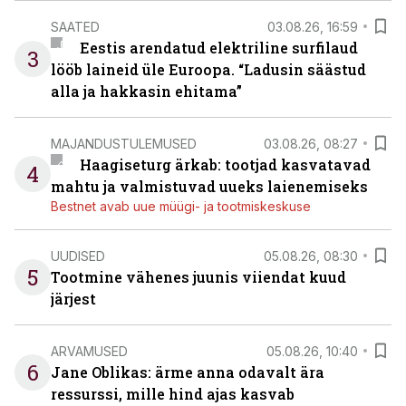
SAATED
03.08.26, 16:59
Eestis arendatud elektriline surfilaud
3
lööb laineid üle Euroopa. “Ladusin säästud
alla ja hakkasin ehitama”
MAJANDUSTULEMUSED
03.08.26, 08:27
Haagiseturg ärkab: tootjad kasvatavad
4
mahtu ja valmistuvad uueks laienemiseks
Bestnet avab uue müügi- ja tootmiskeskuse
UUDISED
05.08.26, 08:30
5
Tootmine vähenes juunis viiendat kuud
järjest
ARVAMUSED
05.08.26, 10:40
6
Jane Oblikas: ärme anna odavalt ära
ressurssi, mille hind ajas kasvab