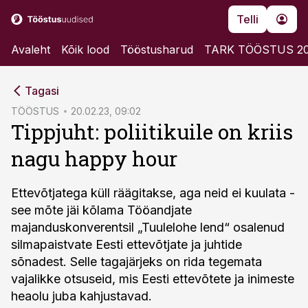
Telli
Avaleht
Kõik lood
Tööstusharud
TARK TÖÖSTUS 2
cebook
Tagasi
Twitter)
TÖÖSTUS
20.02.23, 09:02
Tippjuht: poliitikuile on kriis
kedIn
nagu happy hour
ail
k
Ettevõtjatega küll räägitakse, aga neid ei kuulata -
see mõte jäi kõlama Tööandjate
majanduskonverentsil „Tuulelohe lend“ osalenud
silmapaistvate Eesti ettevõtjate ja juhtide
sõnadest. Selle tagajärjeks on rida tegemata
vajalikke otsuseid, mis Eesti ettevõtete ja inimeste
heaolu juba kahjustavad.