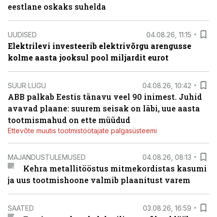
eestlane oskaks suhelda
UUDISED
04.08.26, 11:15
Elektrilevi investeerib elektrivõrgu arengusse
kolme aasta jooksul pool miljardit eurot
SUUR LUGU
04.08.26, 10:42
ABB palkab Eestis tänavu veel 90 inimest. Juhid
avavad plaane: suurem seisak on läbi, uue aasta
tootmismahud on ette müüdud
Ettevõte muutis tootmistöötajate palgasüsteemi
MAJANDUSTULEMUSED
04.08.26, 08:13
Kehra metallitööstus mitmekordistas kasumi
ja uus tootmishoone valmib plaanitust varem
SAATED
03.08.26, 16:59