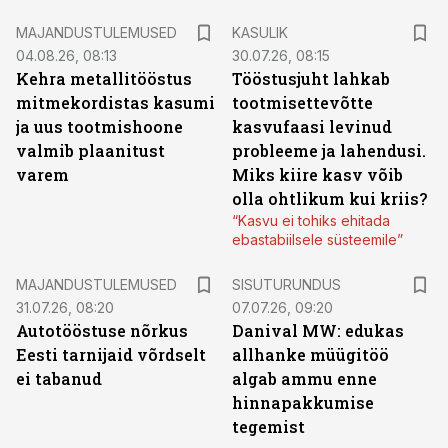
MAJANDUSTULEMUSED
KASULIK
04.08.26, 08:13
30.07.26, 08:15
Kehra metallitööstus
Tööstusjuht lahkab
mitmekordistas kasumi
tootmisettevõtte
ja uus tootmishoone
kasvufaasi levinud
valmib plaanitust
probleeme ja lahendusi.
varem
Miks kiire kasv võib
olla ohtlikum kui kriis?
“Kasvu ei tohiks ehitada
ebastabiilsele süsteemile”
ST
MAJANDUSTULEMUSED
SISUTURUNDUS
31.07.26, 08:20
07.07.26, 09:20
Autotööstuse nõrkus
Danival MW: edukas
Eesti tarnijaid võrdselt
allhanke müügitöö
ei tabanud
algab ammu enne
hinnapakkumise
tegemist