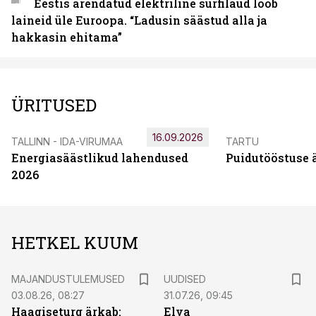
Eestis arendatud elektriline surfilaud lööb
laineid üle Euroopa. “Ladusin säästud alla ja
hakkasin ehitama”
ÜRITUSED
16.09.2026
TALLINN - IDA-VIRUMAA
TARTU
Energiasäästlikud lahendused
Puidutööstuse 
2026
HETKEL KUUM
MAJANDUSTULEMUSED
UUDISED
03.08.26, 08:27
31.07.26, 09:45
Haagiseturg ärkab:
Elva