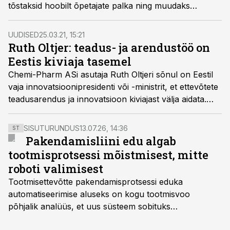
tõstaksid hoobilt õpetajate palka ning muudaks
õpetajaameti kõige ihaldusväärsemaks.
UUDISED
25.03.21, 15:21
Ruth Oltjer: teadus- ja arendustöö on
Eestis kiviaja tasemel
Chemi-Pharm ASi asutaja Ruth Oltjeri sõnul on Eestil
vaja innovatsioonipresidenti või -ministrit, et ettevõtete
teadusarendus ja innovatsioon kiviajast välja aidata.
Tema sõnul sobiks sellisele ametikohale näiteks Jaak
Aaviksoo.
SISUTURUNDUS
13.07.26, 14:36
ST
Pakendamisliini edu algab
tootmisprotsessi mõistmisest, mitte
roboti valimisest
Tootmisettevõtte pakendamisprotsessi eduka
automatiseerimise aluseks on kogu tootmisvoo
põhjalik analüüs, et uus süsteem sobituks
olemasolevasse keskkonda, aitaks vähendada