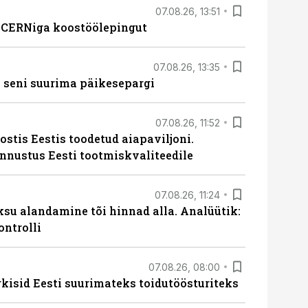
07.08.26, 13:51
s CERNiga koostöölepingut
07.08.26, 13:35
 seni suurima päikesepargi
07.08.26, 11:52
ostis Eestis toodetud aiapaviljoni.
unnustus Eesti tootmiskvaliteedile
07.08.26, 11:24
ksu alandamine tõi hinnad alla. Analüütik:
ontrolli
07.08.26, 08:00
rkisid Eesti suurimateks toidutöösturiteks