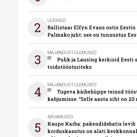
UUDISED
2
Rallistaar Elfyn Evans ostis Eestis
Palmako juht: see on tunnustus Ees
MAJANDUSTULEMUSED
3
Puhk ja Lausing kerkisid Eesti
toidutöösturiteks
MAJANDUSTULEMUSED
4
Tugeva käibehüppe teinud tööst
kahjumisse. “Selle aasta siht on 20 
ARVAMUSED
5
Kaupo Karba: pakendidebatis levib 
korduskasutus on alati keskkonna