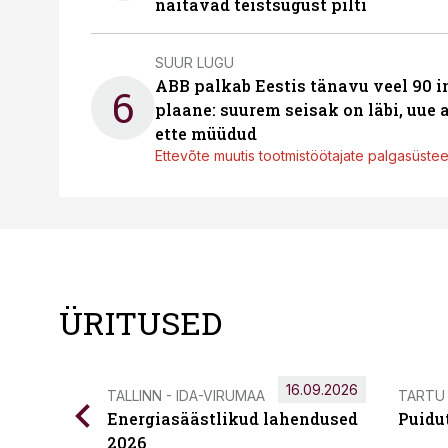
näitavad teistsugust pilti
SUUR LUGU
ABB palkab Eestis tänavu veel 90 
6
plaane: suurem seisak on läbi, uue
ette müüdud
Ettevõte muutis tootmistöötajate palgasüste
ÜRITUSED
16.09.2026
TALLINN - IDA-VIRUMAA
TARTU
Energiasäästlikud lahendused
Puidu
2026