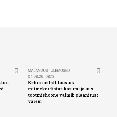
MAJANDUSTULEMUSED
04.08.26, 08:13
ktori
Kehra metallitööstus
ed
mitmekordistas kasumi ja uus
tootmishoone valmib plaanitust
varem