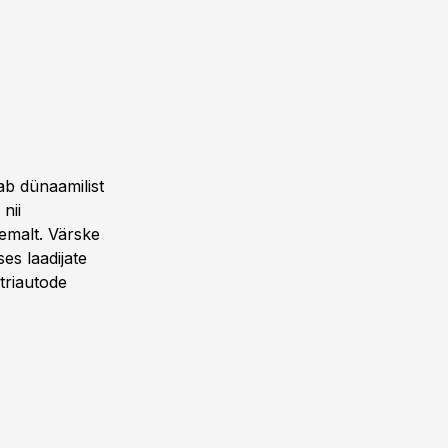
ab dünaamilist
nii
semalt. Värske
es laadijate
triautode