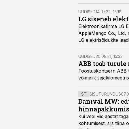
UUDISED
14.07.22, 13:18
LG siseneb elek
Elektroonikafirma LG E
AppleMango Co., Ltd, m
LG elektrisõidukite laa
ära kasutada.
UUDISED
30.09.21, 15:33
ABB toob turule
Tööstuskontsern ABB tea
võimalik sajakilomeetr
ST
SISUTURUNDUS
07.0
Danival MW: ed
hinnapakkumis
Kui veel viis aastat tag
kohtumisest, siis tän