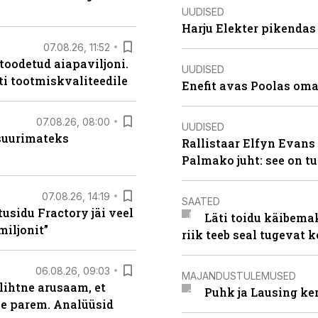
UUDISED
Harju Elekter pikenda
07.08.26, 11:52
 toodetud aiapaviljoni.
UUDISED
ti tootmiskvaliteedile
Enefit avas Poolas oma
07.08.26, 08:00
UUDISED
 suurimateks
Rallistaar Elfyn Evans 
Palmako juht: see on t
07.08.26, 14:19
SAATED
usidu Fractory jäi veel
Läti toidu käibema
miljonit”
riik teeb seal tugevat k
06.08.26, 09:03
MAJANDUSTULEMUSED
lihtne arusaam, et
Puhk ja Lausing ke
le parem. Analüüsid