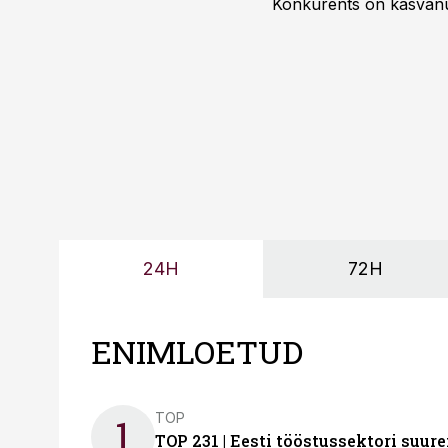
Konkurents on kasvanud,
tootmisvõimekuse või hi
24H
72H
ENIMLOETUD
TOP
1
TOP 231 | Eesti tööstussektori su