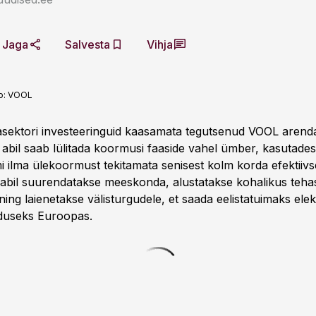
Jaga
Salvesta
Vihja
o:
VOOL
rasektori investeeringuid kaasamata tegutsenud VOOL arend
le abil saab lülitada koormusi faaside vahel ümber, kasutades 
mi ilma ülekoormust tekitamata senisest kolm korda efektiiv
 abil suurendatakse meeskonda, alustatakse kohalikus tehas
ing laienetakse välisturgudele, et saada eelistatuimaks elek
nduseks Euroopas.