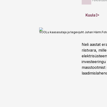
Kuula
VOOLu kaasasutaja ja tegevjuht Juhan Härm.
Fot
Neli aastat e
riistvara, mil
elektrisüstee
investeeringu
masstootmist n
laadimislahe