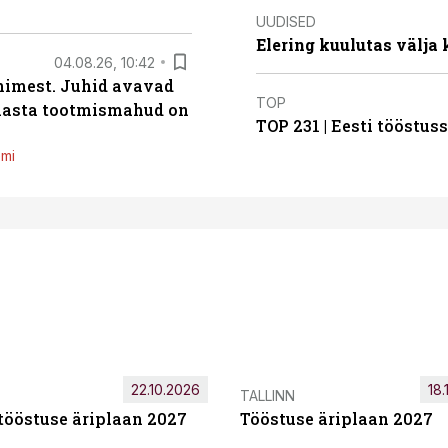
UUDISED
Elering kuulutas välja
04.08.26, 10:42
inimest. Juhid avavad
TOP
 aasta tootmismahud on
TOP 231 | Eesti tööstu
emi
22.10.2026
18.
TALLINN
tööstuse äriplaan 2027
Tööstuse äriplaan 2027