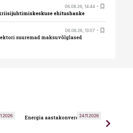
06.08.26, 14:44
 kriisijuhtimiskeskuse ehitushanke
06.08.26, 13:07
ssektori suuremad maksuvõlglased
11.2026
24.11.2026
Energia aastakonverents 2026
Tark töö