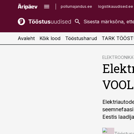
pollumajandus.ee
logistikauudised.ee
kaubandus.ee
imelineajalugu.ee
kinnisvarauudised.ee
imelineteadus.ee
Avaleht
Kõik lood
Tööstusharud
TARK TÖÖST
cebook
ELEKTROONIK
Elekt
Twitter)
kedIn
VOOL 
ail
k
Elektriautod
seemnefaasi i
Eestis laadij
Tööstus