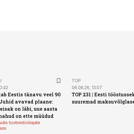
U
TOP
0:42
06.08.26, 13:07
ab Eestis tänavu veel 90
TOP 231 | Eesti tööstusse
 Juhid avavad plaane:
suuremad maksuvõlglas
eisak on läbi, uue aasta
mahud on ette müüdud
utis tootmistöötajate
emi