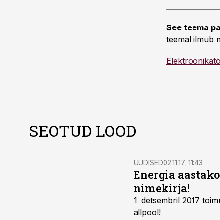
See teema pa
teemal ilmub m
Elektroonikat
SEOTUD LOOD
UUDISED
02.11.17, 11:43
Energia aastakon
nimekirja!
1. detsembril 2017 toim
allpool!