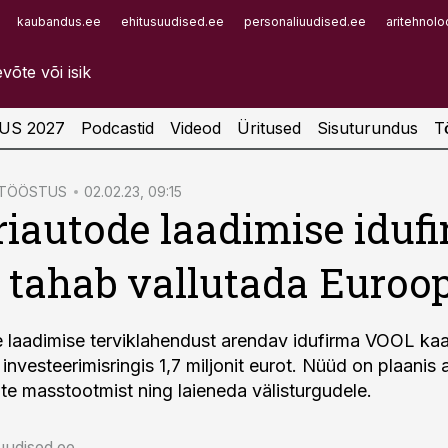
kaubandus.ee
ehitusuudised.ee
personaliuudised.ee
aritehnolo
Infopank
Radar
US 2027
Podcastid
Videod
Üritused
Sisuturundus
T
ATÖÖSTUS
02.02.23, 09:15
riautode laadimise iduf
tahab vallutada Euroo
e laadimise terviklahendust arendav idufirma VOOL ka
nvesteerimisringis 1,7 miljonit eurot. Nüüd on plaanis 
ate masstootmist ning laieneda välisturgudele.
uudised.ee