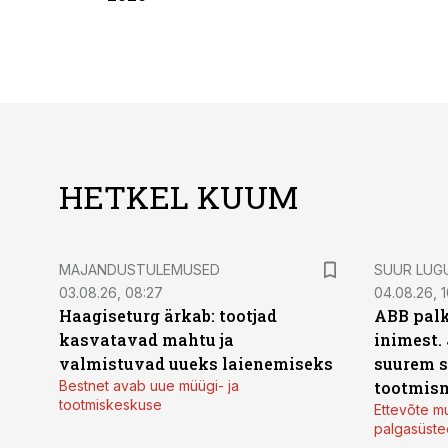
HETKEL KUUM
MAJANDUSTULEMUSED
SUUR LUG
03.08.26, 08:27
04.08.26, 1
Haagiseturg ärkab: tootjad
ABB palk
kasvatavad mahtu ja
inimest.
valmistuvad uueks laienemiseks
suurem s
Bestnet avab uue müügi- ja
tootmis
tootmiskeskuse
Ettevõte mu
palgasüste