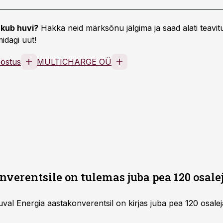
kub huvi?
Hakka neid märksõnu jälgima ja saad alati teavitu
idagi uut!
ööstus
MULTICHARGE OÜ
verentsile on tulemas juba pea 120 osalej
uval Energia aastakonverentsil on kirjas juba pea 120 osalej