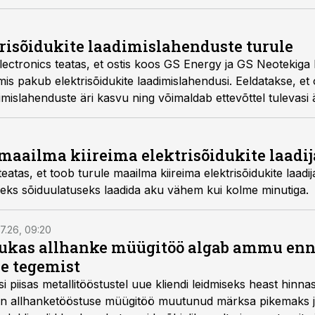
trisõidukite laadimislahenduste turule
lectronics teatas, et ostis koos GS Energy ja GS Neotekiga
is pakub elektrisõidukite laadimislahendusi. Eeldatakse, e
dimislahenduste äri kasvu ning võimaldab ettevõttel tulevasi 
 maailma kiireima elektrisõidukite laadij
tas, et toob turule maailma kiireima elektrisõidukite laadi
iseks sõiduulatuseks laadida aku vähem kui kolme minutiga.
7.26, 09:20
ukas allhanke müügitöö algab ammu en
e tegemist
asi piisas metallitööstustel uue kliendi leidmiseks heast hinna
a on allhanketööstuse müügitöö muutunud märksa pikemaks