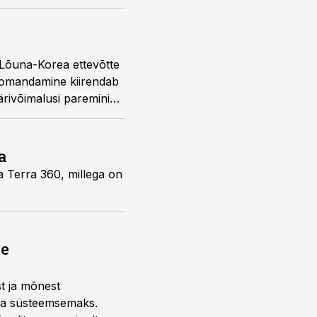
 Lõuna-Korea ettevõtte
t omandamine kiirendab
ärivõimalusi paremini
a
ja Terra 360, millega on
ne
st ja mõnest
 ja süsteemsemaks.