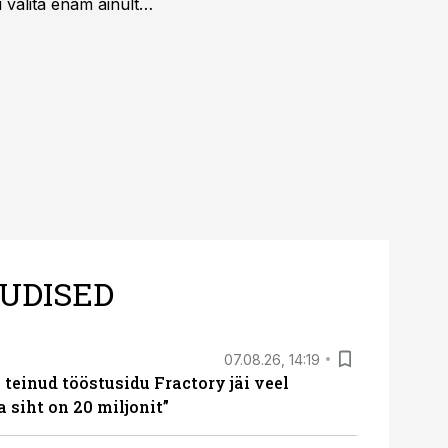
 valita enam ainult
UDISED
07.08.26, 14:19
teinud tööstusidu Fractory jäi veel
a siht on 20 miljonit”