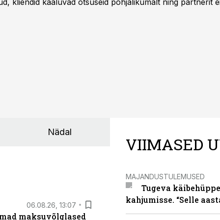
 kliendid kaaluvad otsuseid põhjalikumalt ning partnerit ei
nnakirja järgi.
Nädal
VIIMASED U
MAJANDUSTULEMUSED
Tugeva käibehüppe 
kahjumisse. “Selle aast
06.08.26, 13:07
uremad maksuvõlglased