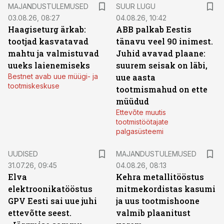
MAJANDUSTULEMUSED
SUUR LUGU
03.08.26, 08:27
04.08.26, 10:42
Haagiseturg ärkab:
ABB palkab Eestis
tootjad kasvatavad
tänavu veel 90 inimest.
mahtu ja valmistuvad
Juhid avavad plaane:
uueks laienemiseks
suurem seisak on läbi,
Bestnet avab uue müügi- ja
uue aasta
tootmiskeskuse
tootmismahud on ette
müüdud
Ettevõte muutis
tootmistöötajate
palgasüsteemi
UUDISED
MAJANDUSTULEMUSED
31.07.26, 09:45
04.08.26, 08:13
Elva
Kehra metallitööstus
elektroonikatööstus
mitmekordistas kasumi
GPV Eesti sai uue juhi
ja uus tootmishoone
ettevõtte seest.
valmib plaanitust