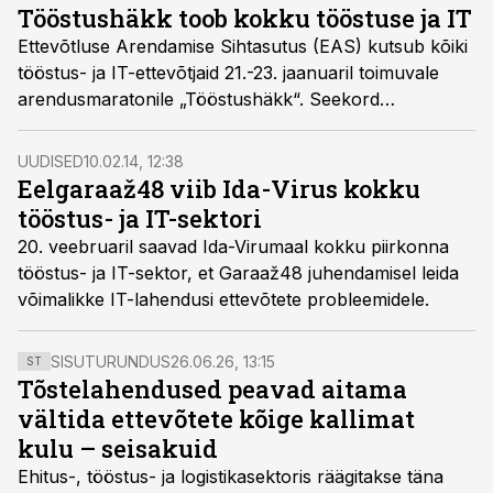
Tööstushäkk toob kokku tööstuse ja IT
Ettevõtluse Arendamise Sihtasutus (EAS) kutsub kõiki
tööstus- ja IT-ettevõtjaid 21.-23. jaanuaril toimuvale
arendusmaratonile „Tööstushäkk“. Seekord
keskendutakse digitaliseerimisele ning eesmärk on
kolme päeva jooksul leida innovatiivseid lahendusi
UUDISED
10.02.14, 12:38
tööstusettevõtete äritegevuse laiendamiseks ning
Eelgaraaž48 viib Ida-Virus kokku
tulude suurendamiseks.
tööstus- ja IT-sektori
20. veebruaril saavad Ida-Virumaal kokku piirkonna
tööstus- ja IT-sektor, et Garaaž48 juhendamisel leida
võimalikke IT-lahendusi ettevõtete probleemidele.
SISUTURUNDUS
26.06.26, 13:15
ST
Tõstelahendused peavad aitama
vältida ettevõtete kõige kallimat
kulu – seisakuid
Ehitus-, tööstus- ja logistikasektoris räägitakse täna