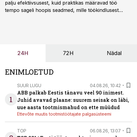
palju efektiivsusest, kuid praktikas määravad töö
tempo sageli hoopis seadmed, mille töökindlusest
sõltub kogu objekti või tootmise sujuvus. Kui tõstuk
seisab, töö katkeb või masin ei vasta töötingimustele,
ei tähenda see ettevõtte jaoks ainult tehnilist
probleemi, vaid otsest rahalist kulu, venivaid tähtaegu
ja suuremaid riske tööohutusele.
24H
72H
Nädal
ENIMLOETUD
SUUR LUGU
04.08.26, 10:42
ABB palkab Eestis tänavu veel 90 inimest.
1
Juhid avavad plaane: suurem seisak on läbi,
uue aasta tootmismahud on ette müüdud
Ettevõte muutis tootmistöötajate palgasüsteemi
TOP
06.08.26, 13:07