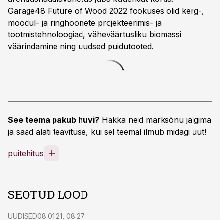
Garage48 Future of Wood 2022 fookuses olid kerg-,
moodul- ja ringhoonete projekteerimis- ja
tootmistehnoloogiad, väheväärtusliku biomassi
väärindamine ning uudsed puidutooted.
See teema pakub huvi?
Hakka neid märksõnu jälgima
ja saad alati teavituse, kui sel teemal ilmub midagi uut!
puitehitus
SEOTUD LOOD
UUDISED
08.01.21, 08:27