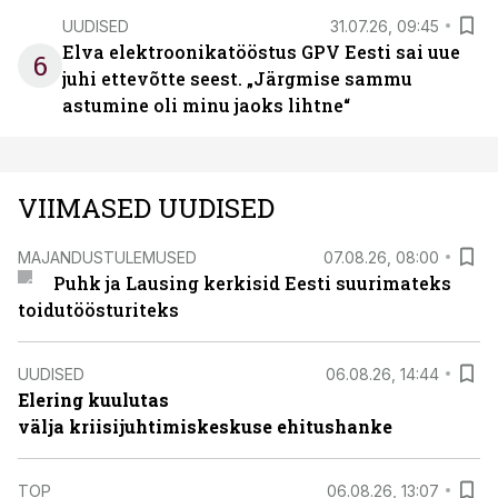
UUDISED
31.07.26, 09:45
Elva elektroonikatööstus GPV Eesti sai uue
6
juhi ettevõtte seest. „Järgmise sammu
astumine oli minu jaoks lihtne“
VIIMASED UUDISED
MAJANDUSTULEMUSED
07.08.26, 08:00
Puhk ja Lausing kerkisid Eesti suurimateks
toidutöösturiteks
UUDISED
06.08.26, 14:44
Elering kuulutas
välja kriisijuhtimiskeskuse ehitushanke
TOP
06.08.26, 13:07