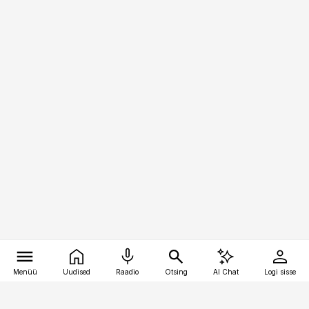
Menüü
Uudised
Raadio
Otsing
AI Chat
Logi sisse