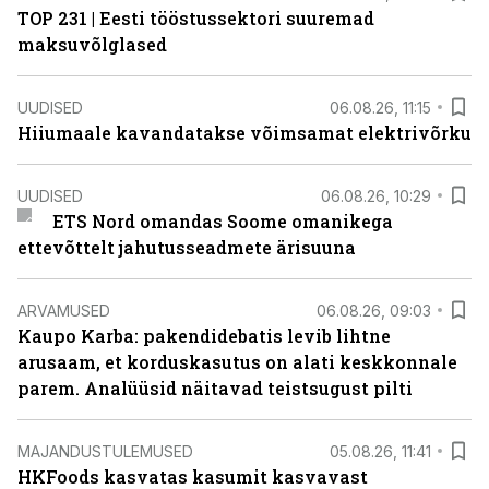
TOP 231 | Eesti tööstussektori suuremad
maksuvõlglased
UUDISED
06.08.26, 11:15
Hiiumaale kavandatakse võimsamat elektrivõrku
UUDISED
06.08.26, 10:29
ETS Nord omandas Soome omanikega
ettevõttelt jahutusseadmete ärisuuna
ARVAMUSED
06.08.26, 09:03
Kaupo Karba: pakendidebatis levib lihtne
arusaam, et korduskasutus on alati keskkonnale
parem. Analüüsid näitavad teistsugust pilti
MAJANDUSTULEMUSED
05.08.26, 11:41
HKFoods kasvatas kasumit kasvavast