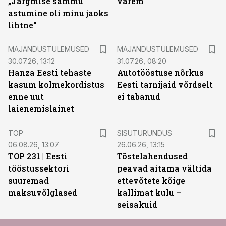
„Järgmise sammu
varem
astumine oli minu jaoks
lihtne“
MAJANDUSTULEMUSED
MAJANDUSTULEMUSED
30.07.26, 13:12
31.07.26, 08:20
Hanza Eesti tehaste
Autotööstuse nõrkus
kasum kolmekordistus
Eesti tarnijaid võrdselt
enne uut
ei tabanud
laienemislainet
ST
TOP
SISUTURUNDUS
06.08.26, 13:07
26.06.26, 13:15
TOP 231 | Eesti
Tõstelahendused
tööstussektori
peavad aitama vältida
suuremad
ettevõtete kõige
maksuvõlglased
kallimat kulu –
seisakuid