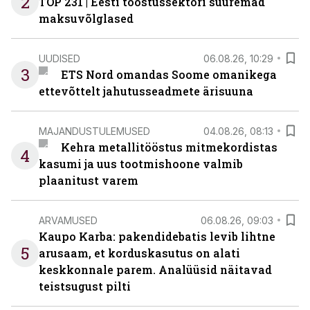
2
TOP 231 | Eesti tööstussektori suuremad
maksuvõlglased
UUDISED
06.08.26, 10:29
3
ETS Nord omandas Soome omanikega
ettevõttelt jahutusseadmete ärisuuna
MAJANDUSTULEMUSED
04.08.26, 08:13
Kehra metallitööstus mitmekordistas
4
kasumi ja uus tootmishoone valmib
plaanitust varem
ARVAMUSED
06.08.26, 09:03
Kaupo Karba: pakendidebatis levib lihtne
5
arusaam, et korduskasutus on alati
keskkonnale parem. Analüüsid näitavad
teistsugust pilti