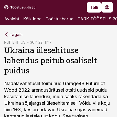
Telli
Avaleht
Kõik lood
Tööstusharud
TARK TÖÖSTUS 2
cebook
Tagasi
Twitter)
PUITEHITUS
30.11.22, 11:17
Ukraina ülesehituse
kedIn
lahendus peitub osaliselt
ail
puidus
k
Nädalavahetusel toimunud Garage48 Future of
Wood 2022 arendusüritusel otsiti uudseid puidu
kasutamise lahendusi, mida saaks rakendada ka
Ukraina sõjajärgsel ülesehitamisel. Võidu viis koju
tiim 1+X, kes arendavad Ukraina sõjas vanemad
kaotanud lastele uut kodu. See tugineb