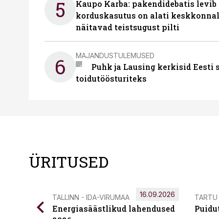
5
Kaupo Karba: pakendidebatis levib 
korduskasutus on alati keskkonna
näitavad teistsugust pilti
MAJANDUSTULEMUSED
6
Puhk ja Lausing kerkisid Eesti
toidutöösturiteks
ÜRITUSED
16.09.2026
TALLINN - IDA-VIRUMAA
TARTU
Energiasäästlikud lahendused
Puidu