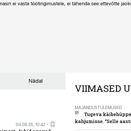
asin ei vasta töötingimustele, ei tähenda see ettevõtte jaoks 
rahalist kulu, venivaid tähtaegu ja suuremaid riske tööohutu
Nädal
VIIMASED U
MAJANDUSTULEMUSED
Tugeva käibehüppe 
kahjumisse. “Selle aast
04.08.26, 10:42