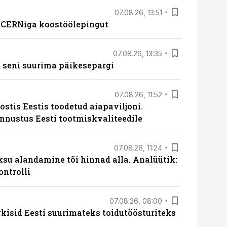
07.08.26, 13:51
s CERNiga koostöölepingut
07.08.26, 13:35
 seni suurima päikesepargi
07.08.26, 11:52
ostis Eestis toodetud aiapaviljoni.
unnustus Eesti tootmiskvaliteedile
07.08.26, 11:24
ksu alandamine tõi hinnad alla. Analüütik:
ontrolli
07.08.26, 08:00
rkisid Eesti suurimateks toidutöösturiteks