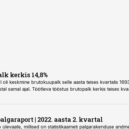
alk kerkis 14,8%
l oli keskmine brutokuupalk selle aasta teises kvartalis 16
tal samal ajal. Töötleva tööstus brutopalk kerkis teises kv
algaraport | 2022. aasta 2. kvartal
 ülevaate, millised on statistikaameti palgarakenduse andme