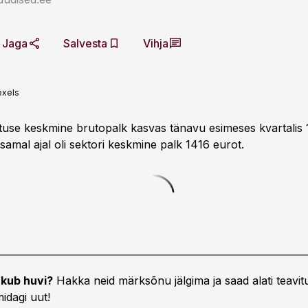
Jaga
Salvesta
Vihja
exels
tuse keskmine brutopalk kasvas tänavu esimeses kvartalis
samal ajal oli sektori keskmine palk 1416 eurot.
kub huvi?
Hakka neid märksõnu jälgima ja saad alati teavitu
idagi uut!