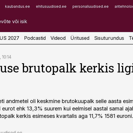
kaubandus.ee
ehitusuudised.ee
personaliuudised.ee
aritehnolo
Infopank
Radar
US 2027
Podcastid
Videod
Üritused
Sisuturundus
T
, 10:14
use brutopalk kerkis lig
eti andmetel oli keskmine brutokuupalk selle aasta es
41 eurot ehk 13,3% suurem kui eelmisel aastal samal aja
topalk kerkis esimeses kvartalis aga 11,7% 1581 euroni
uudised.ee