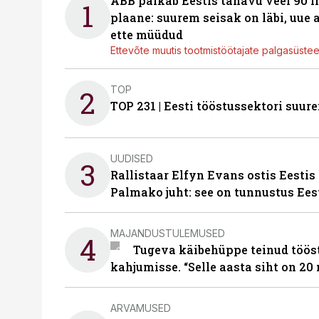
ABB palkab Eestis tänavu veel 90 
1
plaane: suurem seisak on läbi, uue
ette müüdud
Ettevõte muutis tootmistöötajate palgasüste
TOP
2
TOP 231 | Eesti tööstussektori su
UUDISED
3
Rallistaar Elfyn Evans ostis Eestis
Palmako juht: see on tunnustus Ees
MAJANDUSTULEMUSED
4
Tugeva käibehüppe teinud tööst
kahjumisse. “Selle aasta siht on 20 
ARVAMUSED