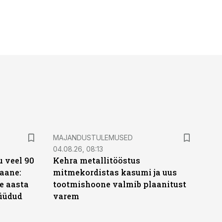
MAJANDUSTULEMUSED
04.08.26, 08:13
 veel 90
Kehra metallitööstus
aane:
mitmekordistas kasumi ja uus
e aasta
tootmishoone valmib plaanitust
üüdud
varem
e