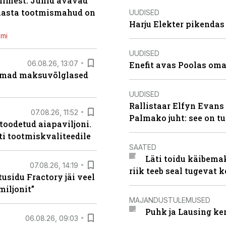
inimest. Juhid avavad
 aasta tootmismahud on
UUDISED
Harju Elekter pikenda
emi
UUDISED
06.08.26, 13:07
Enefit avas Poolas oma
uremad maksuvõlglased
UUDISED
Rallistaar Elfyn Evans 
07.08.26, 11:52
Palmako juht: see on t
 toodetud aiapaviljoni.
ti tootmiskvaliteedile
SAATED
Läti toidu käibema
07.08.26, 14:19
riik teeb seal tugevat k
usidu Fractory jäi veel
miljonit”
MAJANDUSTULEMUSED
Puhk ja Lausing ke
06.08.26, 09:03