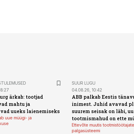
STULEMUSED
SUUR LUGU
08:27
04.08.26, 10:42
urg ärkab: tootjad
ABB palkab Eestis tänavu
ad mahtu ja
inimest. Juhid avavad pl
vad uueks laienemiseks
suurem seisak on läbi, uu
ab uue müügi- ja
tootmismahud on ette m
kuse
Ettevõte muutis tootmistöötajat
palgasüsteemi