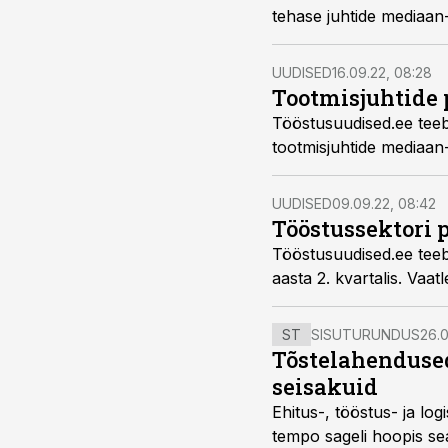
tehase juhtide mediaan-
UUDISED
16.09.22, 08:28
Tootmisjuhtide 
Tööstusuudised.ee teeb
tootmisjuhtide mediaan-
UUDISED
09.09.22, 08:42
Tööstussektori p
Tööstusuudised.ee teeb 
aasta 2. kvartalis. Va
ST
SISUTURUNDUS
26.0
Tõstelahendused
seisakuid
Ehitus-, tööstus- ja log
tempo sageli hoopis sea