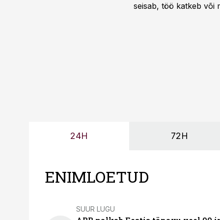
seisab, töö katkeb või m
probleemi, vaid otsest 
24H
72H
ENIMLOETUD
SUUR LUGU