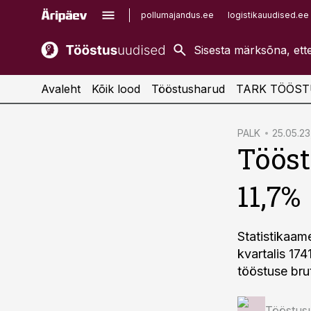
pollumajandus.ee
logistikauudised.ee
kaubandus.ee
imelineajalugu.ee
kinnisvarauudised.ee
imelineteadus.ee
Avaleht
Kõik lood
Tööstusharud
TARK TÖÖST
cebook
PALK
25.05.23
Tööst
Twitter)
kedIn
11,7%
ail
k
Statistikaam
kvartalis 17
tööstuse bru
Tööstus