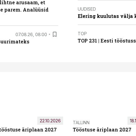
lihtne arusaam, et
UUDISED
le parem. Analüüsid
Elering kuulutas välja
TOP
07.08.26, 08:00
TOP 231 | Eesti tööstu
 suurimateks
22.10.2026
18.
TALLINN
tööstuse äriplaan 2027
Tööstuse äriplaan 2027