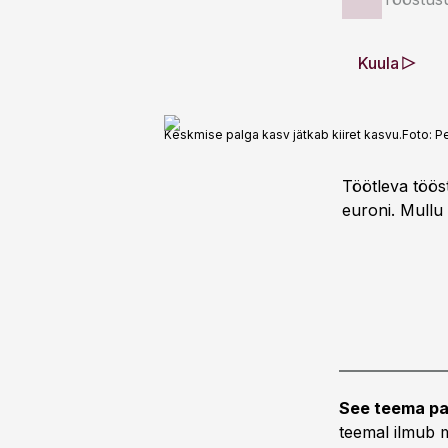
Kuula
Keskmise palga kasv jätkab kiiret kasvu.
Foto:
P
Töötleva töös
euroni. Mullu 
See teema pa
teemal ilmub m