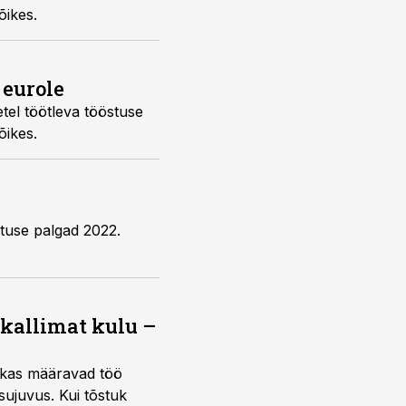
õikes.
 eurole
tel töötleva tööstuse
õikes.
stuse palgad 2022.
 kallimat kulu –
ktikas määravad töö
sujuvus. Kui tõstuk