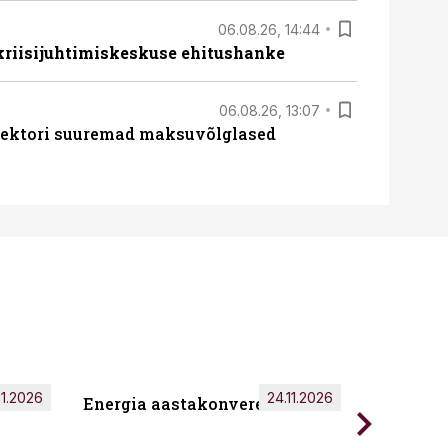
06.08.26, 14:44
 kriisijuhtimiskeskuse ehitushanke
06.08.26, 13:07
ssektori suuremad maksuvõlglased
11.2026
24.11.2026
Energia aastakonverents 2026
Tark töö