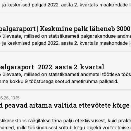
 ja keskmised palgad 2022. aasta 2. kvartalis maakondade l
palgaraport | Keskmine palk läheneb 3000
 ülevaate, millised on statistikaameti palgarakenduse andme
 ja keskmised palgad 2022. aasta 2. kvartalis maakondade l
algaraport | 2022. aasta 2. kvartal
ülevaate, millised on statistikaameti andmetel töötleva töö
atleme kokku 9 tööstusega seotud ametirühma palkasid.
6.26, 13:15
 peavad aitama vältida ettevõtete kõige
istikasektoris räägitakse täna palju efektiivsusest, kuid pra
dmed, mille töökindlusest sõltub kogu objekti või tootmise 