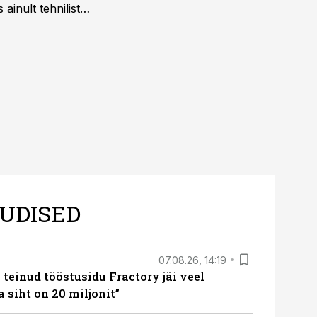
ainult tehnilist
sele.
UDISED
07.08.26, 14:19
teinud tööstusidu Fractory jäi veel
a siht on 20 miljonit”