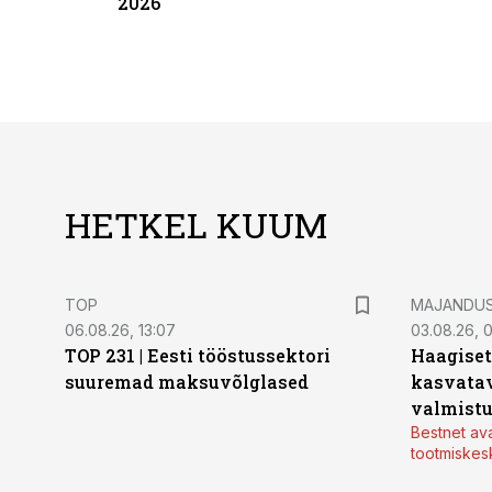
2026
HETKEL KUUM
TOP
MAJANDU
06.08.26, 13:07
03.08.26, 
TOP 231 | Eesti tööstussektori
Haagiset
suuremad maksuvõlglased
kasvatav
valmistu
Bestnet av
tootmiskes