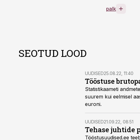
palk
SEOTUD LOOD
UUDISED
25.08.22, 11:40
Tööstuse brutop
Statistikaameti andmete
suurem kui eelmisel aas
euroni.
UUDISED
21.09.22, 08:51
Tehase juhtide p
Tööstusuudised.ee teeb