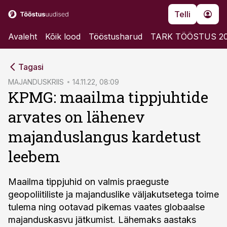
Telli
Avaleht
Kõik lood
Tööstusharud
TARK TÖÖSTUS 2
cebook
Tagasi
Twitter)
MAJANDUSKRIIS
14.11.22, 08:09
KPMG: maailma tippjuhtide
kedIn
arvates on lähenev
ail
majanduslangus kardetust
k
leebem
Maailma tippjuhid on valmis praeguste
geopoliitiliste ja majanduslike väljakutsetega toime
tulema ning ootavad pikemas vaates globaalse
majanduskasvu jätkumist. Lähemaks aastaks