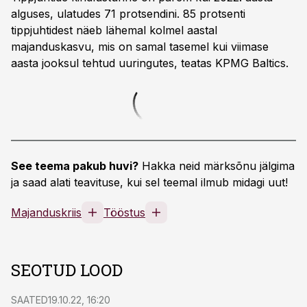
alguses, ulatudes 71 protsendini. 85 protsenti
tippjuhtidest näeb lähemal kolmel aastal
majanduskasvu, mis on samal tasemel kui viimase
aasta jooksul tehtud uuringutes, teatas KPMG Baltics.
See teema pakub huvi?
Hakka neid märksõnu jälgima
ja saad alati teavituse, kui sel teemal ilmub midagi uut!
Majanduskriis
Tööstus
SEOTUD LOOD
SAATED
19.10.22, 16:20