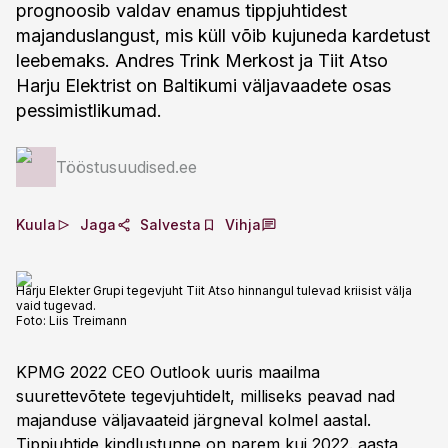
prognoosib valdav enamus tippjuhtidest
majanduslangust, mis küll võib kujuneda kardetust
leebemaks. Andres Trink Merkost ja Tiit Atso
Harju Elektrist on Baltikumi väljavaadete osas
pessimistlikumad.
Tööstusuudised.ee
Kuula
Jaga
Salvesta
Vihja
Harju Elekter Grupi tegevjuht Tiit Atso hinnangul tulevad kriisist välja
vaid tugevad.
Foto:
Liis Treimann
KPMG 2022 CEO Outlook uuris maailma
suurettevõtete tegevjuhtidelt, milliseks peavad nad
majanduse väljavaateid järgneval kolmel aastal.
Tippjuhtide kindlustunne on parem kui 2022. aasta