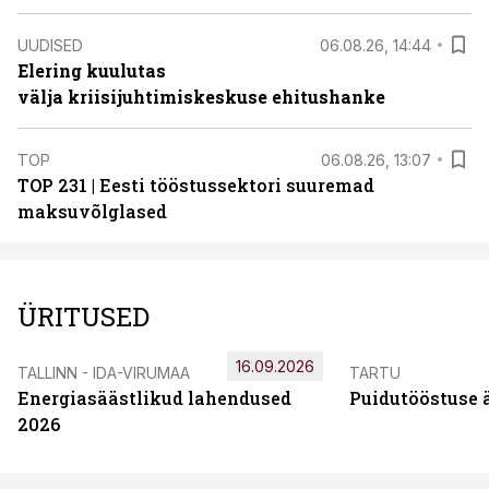
UUDISED
06.08.26, 14:44
Elering kuulutas
välja kriisijuhtimiskeskuse ehitushanke
TOP
06.08.26, 13:07
TOP 231 | Eesti tööstussektori suuremad
maksuvõlglased
ÜRITUSED
16.09.2026
TALLINN - IDA-VIRUMAA
TARTU
Energiasäästlikud lahendused
Puidutööstuse 
2026