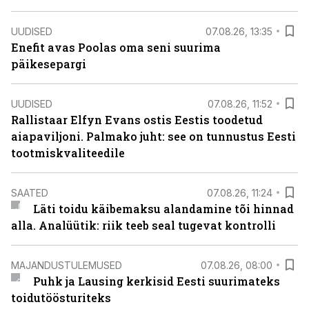
UUDISED
07.08.26, 13:35
Enefit avas Poolas oma seni suurima
päikesepargi
UUDISED
07.08.26, 11:52
Rallistaar Elfyn Evans ostis Eestis toodetud
aiapaviljoni. Palmako juht: see on tunnustus Eesti
tootmiskvaliteedile
SAATED
07.08.26, 11:24
Läti toidu käibemaksu alandamine tõi hinnad
alla. Analüütik: riik teeb seal tugevat kontrolli
MAJANDUSTULEMUSED
07.08.26, 08:00
Puhk ja Lausing kerkisid Eesti suurimateks
toidutöösturiteks