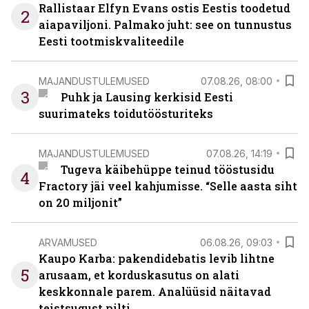
Rallistaar Elfyn Evans ostis Eestis toodetud
2
aiapaviljoni. Palmako juht: see on tunnustus
Eesti tootmiskvaliteedile
MAJANDUSTULEMUSED
07.08.26, 08:00
3
Puhk ja Lausing kerkisid Eesti
suurimateks toidutöösturiteks
MAJANDUSTULEMUSED
07.08.26, 14:19
Tugeva käibehüppe teinud tööstusidu
4
Fractory jäi veel kahjumisse. “Selle aasta siht
on 20 miljonit”
ARVAMUSED
06.08.26, 09:03
Kaupo Karba: pakendidebatis levib lihtne
5
arusaam, et korduskasutus on alati
keskkonnale parem. Analüüsid näitavad
teistsugust pilti