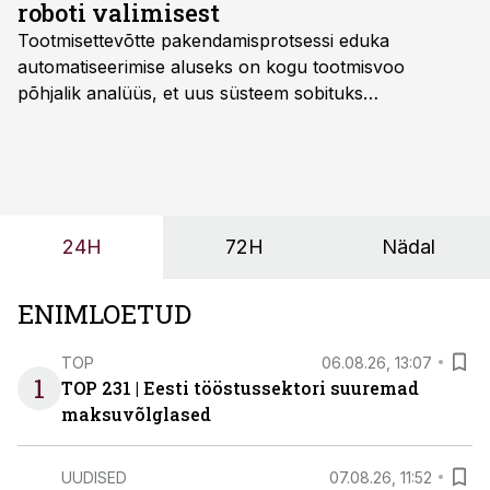
roboti valimisest
Tootmisettevõtte pakendamisprotsessi eduka
automatiseerimise aluseks on kogu tootmisvoo
põhjalik analüüs, et uus süsteem sobituks
olemasolevasse keskkonda, aitaks vähendada
tööjõuvajadust ning oleks valmis ka ettevõtte
tulevasteks arenguteks. Lihtsalt roboti lisamine
enamasti oodatud tulemust ei too, nendib tootmise ja
tööstuse automatiseerimislahenduste arendaja Smitech
24H
72H
Nädal
OÜ tegevjuht Sander Mitendorf.
ENIMLOETUD
TOP
06.08.26, 13:07
1
TOP 231 | Eesti tööstussektori suuremad
maksuvõlglased
UUDISED
07.08.26, 11:52