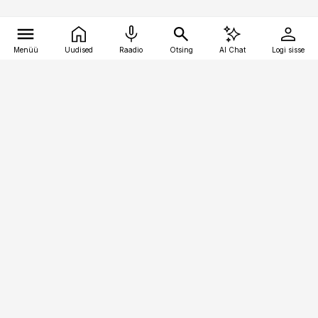
Menüü
Uudised
Raadio
Otsing
AI Chat
Logi sisse
Vana-Lõuna 39/1, 19094 Tallinn
(+372) 667 0111
toostusuudised@toostusuudised.ee
Telli
Reklaam
Firmast
Sisu kasutamisõigused
Ajakirjaniku
eetikakoodeks
Üldtingimused
Privaatsustingimused
Küpsiste poliitika
KKK