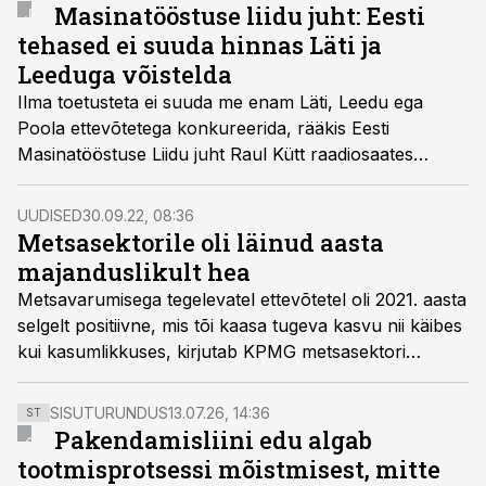
Masinatööstuse liidu juht: Eesti
tehased ei suuda hinnas Läti ja
Leeduga võistelda
Ilma toetusteta ei suuda me enam Läti, Leedu ega
Poola ettevõtetega konkureerida, rääkis Eesti
Masinatööstuse Liidu juht Raul Kütt raadiosaates
„Äripäeva TOP“.
UUDISED
30.09.22, 08:36
Metsasektorile oli läinud aasta
majanduslikult hea
Metsavarumisega tegelevatel ettevõtetel oli 2021. aasta
selgelt positiivne, mis tõi kaasa tugeva kasvu nii käibes
kui kasumlikkuses, kirjutab KPMG metsasektori
vandeaudiitor Siim Külasepp värskes Äripäeva
Infopanga metsavarumise raportis.
SISUTURUNDUS
13.07.26, 14:36
ST
Pakendamisliini edu algab
tootmisprotsessi mõistmisest, mitte