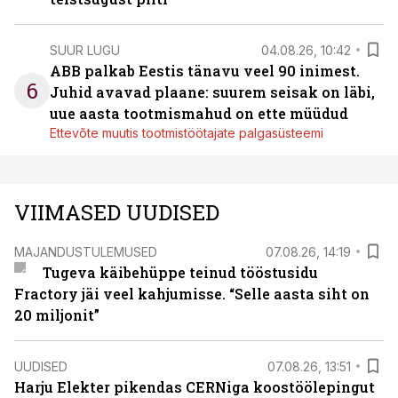
SUUR LUGU
04.08.26, 10:42
ABB palkab Eestis tänavu veel 90 inimest.
6
Juhid avavad plaane: suurem seisak on läbi,
uue aasta tootmismahud on ette müüdud
Ettevõte muutis tootmistöötajate palgasüsteemi
VIIMASED UUDISED
MAJANDUSTULEMUSED
07.08.26, 14:19
Tugeva käibehüppe teinud tööstusidu
Fractory jäi veel kahjumisse. “Selle aasta siht on
20 miljonit”
UUDISED
07.08.26, 13:51
Harju Elekter pikendas CERNiga koostöölepingut