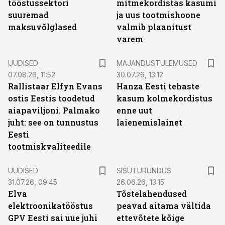
tööstussektori
mitmekordistas kasumi
suuremad
ja uus tootmishoone
maksuvõlglased
valmib plaanitust
varem
UUDISED
MAJANDUSTULEMUSED
07.08.26, 11:52
30.07.26, 13:12
Rallistaar Elfyn Evans
Hanza Eesti tehaste
ostis Eestis toodetud
kasum kolmekordistus
aiapaviljoni. Palmako
enne uut
juht: see on tunnustus
laienemislainet
Eesti
tootmiskvaliteedile
ST
UUDISED
SISUTURUNDUS
31.07.26, 09:45
26.06.26, 13:15
Elva
Tõstelahendused
elektroonikatööstus
peavad aitama vältida
GPV Eesti sai uue juhi
ettevõtete kõige