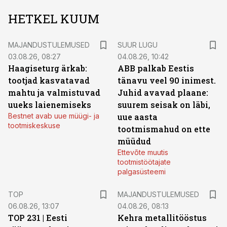
HETKEL KUUM
MAJANDUSTULEMUSED
SUUR LUGU
03.08.26, 08:27
04.08.26, 10:42
Haagiseturg ärkab:
ABB palkab Eestis
tootjad kasvatavad
tänavu veel 90 inimest.
mahtu ja valmistuvad
Juhid avavad plaane:
uueks laienemiseks
suurem seisak on läbi,
Bestnet avab uue müügi- ja
uue aasta
tootmiskeskuse
tootmismahud on ette
müüdud
Ettevõte muutis
tootmistöötajate
palgasüsteemi
TOP
MAJANDUSTULEMUSED
06.08.26, 13:07
04.08.26, 08:13
TOP 231 | Eesti
Kehra metallitööstus