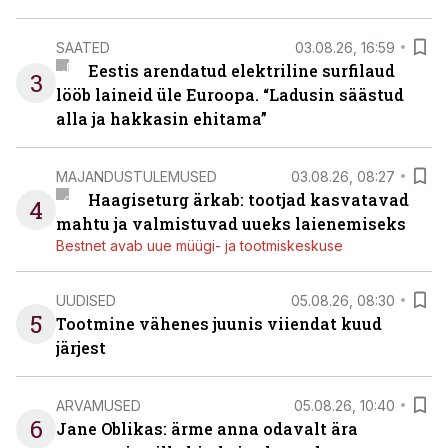
SAATED
03.08.26, 16:59
Eestis arendatud elektriline surfilaud
3
lööb laineid üle Euroopa. “Ladusin säästud
alla ja hakkasin ehitama”
MAJANDUSTULEMUSED
03.08.26, 08:27
Haagiseturg ärkab: tootjad kasvatavad
4
mahtu ja valmistuvad uueks laienemiseks
Bestnet avab uue müügi- ja tootmiskeskuse
UUDISED
05.08.26, 08:30
5
Tootmine vähenes juunis viiendat kuud
järjest
ARVAMUSED
05.08.26, 10:40
6
Jane Oblikas: ärme anna odavalt ära