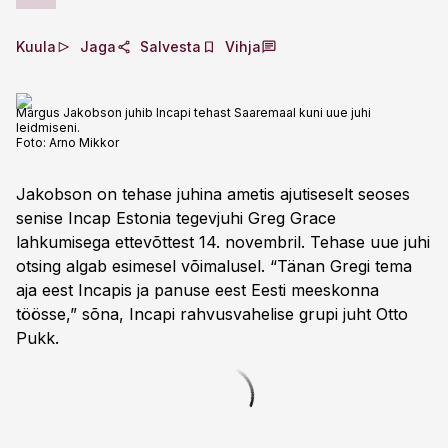
Kuula
Jaga
Salvesta
Vihja
Margus Jakobson juhib Incapi tehast Saaremaal kuni uue juhi
leidmiseni.
Foto:
Arno Mikkor
Jakobson on tehase juhina ametis ajutiseselt seoses
senise Incap Estonia tegevjuhi Greg Grace
lahkumisega ettevõttest 14. novembril. Tehase uue juhi
otsing algab esimesel võimalusel. “Tänan Gregi tema
aja eest Incapis ja panuse eest Eesti meeskonna
töösse,” sõna, Incapi rahvusvahelise grupi juht Otto
Pukk.