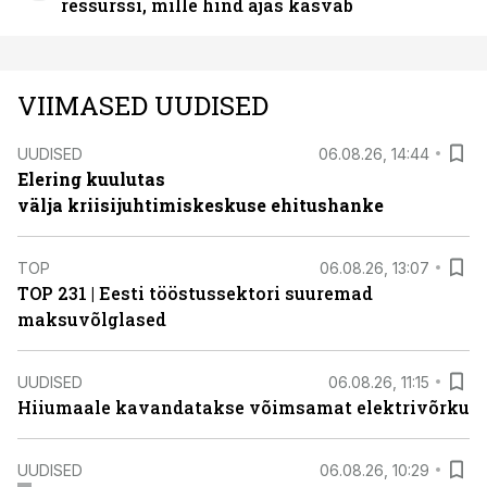
ressurssi, mille hind ajas kasvab
VIIMASED UUDISED
UUDISED
06.08.26, 14:44
Elering kuulutas
välja kriisijuhtimiskeskuse ehitushanke
TOP
06.08.26, 13:07
TOP 231 | Eesti tööstussektori suuremad
maksuvõlglased
UUDISED
06.08.26, 11:15
Hiiumaale kavandatakse võimsamat elektrivõrku
UUDISED
06.08.26, 10:29