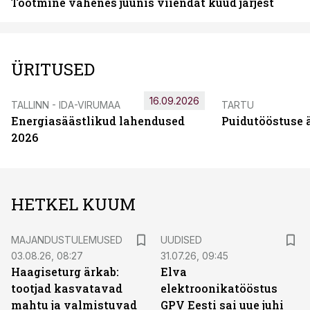
Tootmine vähenes juunis viiendat kuud järjest
ÜRITUSED
16.09.2026
TALLINN - IDA-VIRUMAA
TARTU
Energiasäästlikud lahendused
Puidutööstuse 
2026
HETKEL KUUM
MAJANDUSTULEMUSED
UUDISED
03.08.26, 08:27
31.07.26, 09:45
Haagiseturg ärkab:
Elva
tootjad kasvatavad
elektroonikatööstus
mahtu ja valmistuvad
GPV Eesti sai uue juhi