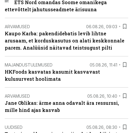
ETS Nord omandas Soome omanikega
ettevõttelt jahutusseadmete ärisuuna
ARVAMUSED
06.08.26, 09:03
Kaupo Karba: pakendidebatis levib lihtne
arusaam, et korduskasutus on alati keskkonnale
parem. Analüüsid näitavad teistsugust pilti
MAJANDUSTULEMUSED
05.08.26, 11:41
HKFoods kasvatas kasumit kasvavast
kulusurvest hoolimata
ARVAMUSED
05.08.26, 10:40
Jane Oblikas: ärme anna odavalt ära ressurssi,
mille hind ajas kasvab
UUDISED
05.08.26, 08:30