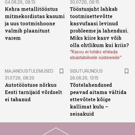
04.08.26, 08:13
30.07.26, 08:15
Kehra metallitööstus
Tööstusjuht lahkab
mitmekordistas kasumi
tootmisettevõtte
ja uus tootmishoone
kasvufaasi levinud
valmib plaanitust
probleeme ja lahendusi.
varem
Miks kiire kasv võib
olla ohtlikum kui kriis?
“Kasvu ei tohiks ehitada
ebastabiilsele süsteemile”
ST
MAJANDUSTULEMUSED
SISUTURUNDUS
31.07.26, 08:20
26.06.26, 13:15
Autotööstuse nõrkus
Tõstelahendused
Eesti tarnijaid võrdselt
peavad aitama vältida
ei tabanud
ettevõtete kõige
kallimat kulu –
seisakuid