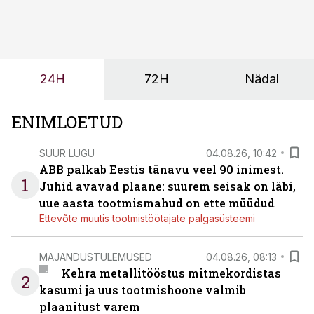
tööjõuvajadust ning oleks valmis ka ettevõtte
tulevasteks arenguteks. Lihtsalt roboti lisamine
enamasti oodatud tulemust ei too, nendib tootmise ja
tööstuse automatiseerimislahenduste arendaja Smitech
24H
72H
Nädal
OÜ tegevjuht Sander Mitendorf.
ENIMLOETUD
SUUR LUGU
04.08.26, 10:42
ABB palkab Eestis tänavu veel 90 inimest.
1
Juhid avavad plaane: suurem seisak on läbi,
uue aasta tootmismahud on ette müüdud
Ettevõte muutis tootmistöötajate palgasüsteemi
MAJANDUSTULEMUSED
04.08.26, 08:13
Kehra metallitööstus mitmekordistas
2
kasumi ja uus tootmishoone valmib
plaanitust varem