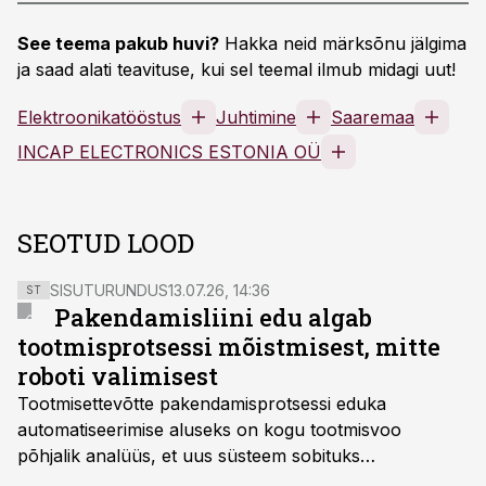
See teema pakub huvi?
Hakka neid märksõnu jälgima
ja saad alati teavituse, kui sel teemal ilmub midagi uut!
Elektroonikatööstus
Juhtimine
Saaremaa
INCAP ELECTRONICS ESTONIA OÜ
SEOTUD LOOD
SISUTURUNDUS
13.07.26, 14:36
ST
Pakendamisliini edu algab
tootmisprotsessi mõistmisest, mitte
roboti valimisest
Tootmisettevõtte pakendamisprotsessi eduka
automatiseerimise aluseks on kogu tootmisvoo
põhjalik analüüs, et uus süsteem sobituks
olemasolevasse keskkonda, aitaks vähendada