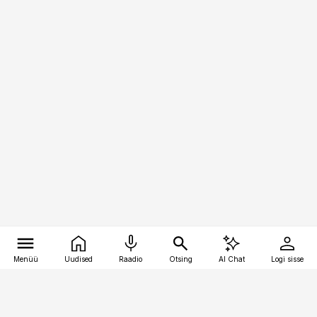
Menüü
Uudised
Raadio
Otsing
AI Chat
Logi sisse