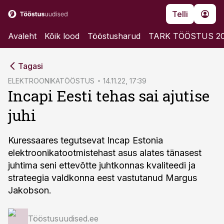
Telli
Avaleht
Kõik lood
Tööstusharud
TARK TÖÖSTUS 2
cebook
Tagasi
Twitter)
ELEKTROONIKATÖÖSTUS
14.11.22, 17:39
Incapi Eesti tehas sai ajutise
kedIn
juhi
ail
k
Kuressaares tegutsevat Incap Estonia
elektroonikatootmistehast asus alates tänasest
juhtima seni ettevõtte juhtkonnas kvaliteedi ja
strateegia valdkonna eest vastutanud Margus
Jakobson.
Tööstusuudised.ee