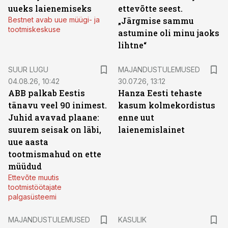
uueks laienemiseks
ettevõtte seest.
Bestnet avab uue müügi- ja
„Järgmise sammu
tootmiskeskuse
astumine oli minu jaoks
lihtne“
SUUR LUGU
MAJANDUSTULEMUSED
04.08.26, 10:42
30.07.26, 13:12
ABB palkab Eestis
Hanza Eesti tehaste
tänavu veel 90 inimest.
kasum kolmekordistus
Juhid avavad plaane:
enne uut
suurem seisak on läbi,
laienemislainet
uue aasta
tootmismahud on ette
müüdud
Ettevõte muutis
tootmistöötajate
palgasüsteemi
MAJANDUSTULEMUSED
KASULIK