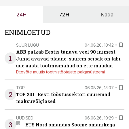
probleemi, vaid otsest rahalist kulu, venivaid tähtaegu
ja suuremaid riske tööohutusele.
24H
72H
Nädal
ENIMLOETUD
SUUR LUGU
04.08.26, 10:42
ABB palkab Eestis tänavu veel 90 inimest.
1
Juhid avavad plaane: suurem seisak on läbi,
uue aasta tootmismahud on ette müüdud
Ettevõte muutis tootmistöötajate palgasüsteemi
TOP
06.08.26, 13:07
2
TOP 231 | Eesti tööstussektori suuremad
maksuvõlglased
UUDISED
06.08.26, 10:29
3
ETS Nord omandas Soome omanikega