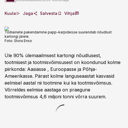
Kuula
Jaga
Salvesta
Vihja
Todiainete pakendamine papp-karpidesse suurendab nõudlust
kartongi järele.
Foto:
Stora Enso
Üle 90% ülemaailmsest kartongi nõudlusest,
tootmisest ja tootmisvõimsusest on koondunud kolme
piirkonda: Aasiasse , Euroopasse ja Põhja-
Ameerikasse. Pärast kolme languseaastat kasvasid
eelmisel aastal nii tootmine kui ka tootmisvõimsus.
Võrreldes eelmise aastaga on praegune
tootmisvõimsus 4,6 miljoni tonni võrra suurem.