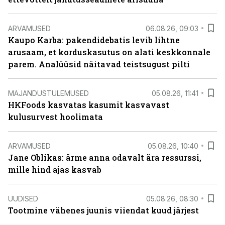
ARVAMUSED
06.08.26, 09:03
Kaupo Karba: pakendidebatis levib lihtne
arusaam, et korduskasutus on alati keskkonnale
parem. Analüüsid näitavad teistsugust pilti
MAJANDUSTULEMUSED
05.08.26, 11:41
HKFoods kasvatas kasumit kasvavast
kulusurvest hoolimata
ARVAMUSED
05.08.26, 10:40
Jane Oblikas: ärme anna odavalt ära ressurssi,
mille hind ajas kasvab
UUDISED
05.08.26, 08:30
Tootmine vähenes juunis viiendat kuud järjest