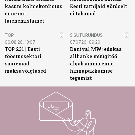
kasum kolmekordistus
Eesti tarnijaid võrdselt
enne uut
ei tabanud
laienemislainet
ST
TOP
SISUTURUNDUS
06.08.26, 13:07
07.07.26, 09:20
TOP 231 | Eesti
Danival MW: edukas
tööstussektori
allhanke müügitöö
suuremad
algab ammu enne
maksuvõlglased
hinnapakkumise
tegemist