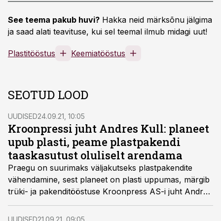
See teema pakub huvi?
Hakka neid märksõnu jälgima
ja saad alati teavituse, kui sel teemal ilmub midagi uut!
Plastitööstus
Keemiatööstus
SEOTUD LOOD
UUDISED
24.09.21, 10:05
Kroonpressi juht Andres Kull: planeet
upub plasti, peame plastpakendi
taaskasutust oluliselt arendama
Praegu on suurimaks väljakutseks plastpakendite
vähendamine, sest planeet on plasti uppumas, märgib
trüki- ja pakenditööstuse Kroonpress AS-i juht Andres
Kull Äripäeva Infopanga värskes valdkonna
aastaraportis.
UUDISED
21.09.21, 09:05