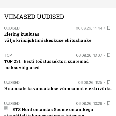
VIIMASED UUDISED
UUDISED
06.08.26, 14:44
Elering kuulutas
välja kriisijuhtimiskeskuse ehitushanke
TOP
06.08.26, 13:07
TOP 231 | Eesti tööstussektori suuremad
maksuvõlglased
UUDISED
06.08.26, 11:15
Hiiumaale kavandatakse võimsamat elektrivõrku
UUDISED
06.08.26, 10:29
ETS Nord omandas Soome omanikega
ettevõttelt jahutusseadmete ärisuuna