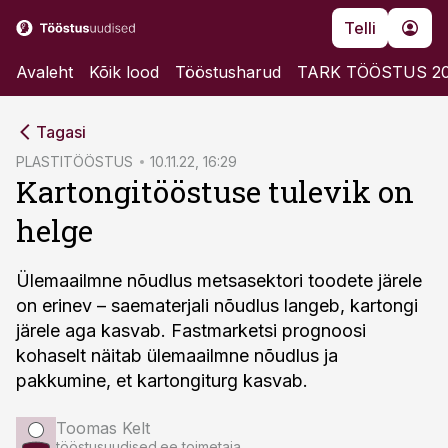
Telli
Avaleht
Kõik lood
Tööstusharud
TARK TÖÖSTUS 2
cebook
Tagasi
Twitter)
PLASTITÖÖSTUS
10.11.22, 16:29
Kartongitööstuse tulevik on
kedIn
helge
ail
k
Ülemaailmne nõudlus metsasektori toodete järele
on erinev – saematerjali nõudlus langeb, kartongi
järele aga kasvab. Fastmarketsi prognoosi
kohaselt näitab ülemaailmne nõudlus ja
pakkumine, et kartongiturg kasvab.
Toomas Kelt
tööstusuudised.ee toimetaja