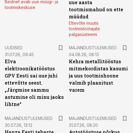
Bestnet avab uue müügi- ja
uue aasta
tootmiskeskuse
tootmismahud on ette
müüdud
Ettevõte muutis
tootmistöötajate
palgasüsteemi
UUDISED
MAJANDUSTULEMUSED
31.07.26, 09:45
04.08.26, 08:13
Elva
Kehra metallitööstus
elektroonikatööstus
mitmekordistas kasumi
GPV Eesti sai uue juhi
ja uus tootmishoone
ettevõtte seest.
valmib plaanitust
„Järgmise sammu
varem
astumine oli minu jaoks
lihtne“
MAJANDUSTULEMUSED
MAJANDUSTULEMUSED
30.07.26, 13:12
31.07.26, 08:20
Hanza Eesti tehaste
Autotööstuse nõrkus