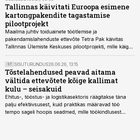
Tallinnas käivitati Euroopa esimene
kartongpakendite tagastamise
pilootprojekt
Maailma juhtiv toiduainete töötlemise ja
pakendamislahenduste ettevõte Tetra Pak käivitas
Tallinnas Ülemiste Keskuses pilootprojekti, mille käigus
tutvustatakse tarbijatele uudset kartongpakendite
tagastussüsteemi. Tallinna pilootprojekt on esimene
SISUTURUNDUS
26.06.26, 13:15
ST
omataoline Euroopas.
Tõstelahendused peavad aitama
vältida ettevõtete kõige kallimat
kulu – seisakuid
Ehitus-, tööstus- ja logistikasektoris räägitakse täna
palju efektiivsusest, kuid praktikas määravad töö
tempo sageli hoopis seadmed, mille töökindlusest
sõltub kogu objekti või tootmise sujuvus. Kui tõstuk
seisab, töö katkeb või masin ei vasta töötingimustele,
ei tähenda see ettevõtte jaoks ainult tehnilist