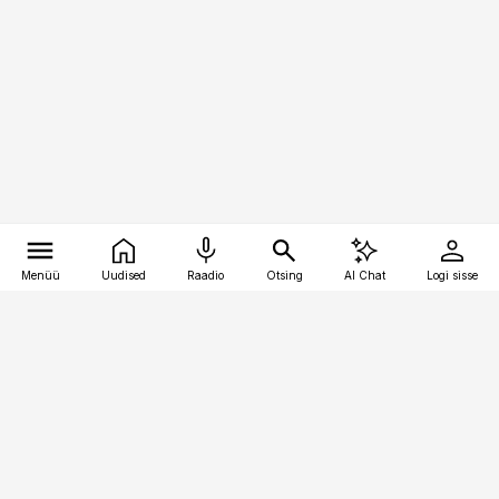
Menüü
Uudised
Raadio
Otsing
AI Chat
Logi sisse
Vana-Lõuna 39/1, 19094 Tallinn
(+372) 667 0111
toostusuudised@toostusuudised.ee