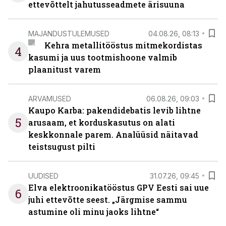
ettevõttelt jahutusseadmete ärisuuna
MAJANDUSTULEMUSED
04.08.26, 08:13
Kehra metallitööstus mitmekordistas
4
kasumi ja uus tootmishoone valmib
plaanitust varem
ARVAMUSED
06.08.26, 09:03
Kaupo Karba: pakendidebatis levib lihtne
5
arusaam, et korduskasutus on alati
keskkonnale parem. Analüüsid näitavad
teistsugust pilti
UUDISED
31.07.26, 09:45
Elva elektroonikatööstus GPV Eesti sai uue
6
juhi ettevõtte seest. „Järgmise sammu
astumine oli minu jaoks lihtne“