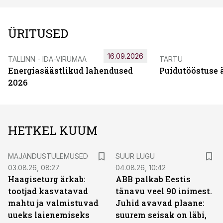
ÜRITUSED
16.09.2026
TALLINN - IDA-VIRUMAA
TARTU
Energiasäästlikud lahendused
Puidutööstuse 
2026
HETKEL KUUM
MAJANDUSTULEMUSED
SUUR LUGU
03.08.26, 08:27
04.08.26, 10:42
Haagiseturg ärkab:
ABB palkab Eestis
tootjad kasvatavad
tänavu veel 90 inimest.
mahtu ja valmistuvad
Juhid avavad plaane:
uueks laienemiseks
suurem seisak on läbi,