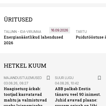
ÜRITUSED
16.09.2026
TALLINN - IDA-VIRUMAA
TARTU
Energiasäästlikud lahendused
Puidutööstuse 
2026
HETKEL KUUM
MAJANDUSTULEMUSED
SUUR LUGU
03.08.26, 08:27
04.08.26, 10:42
Haagiseturg ärkab:
ABB palkab Eestis
tootjad kasvatavad
tänavu veel 90 inimest.
mahtu ja valmistuvad
Juhid avavad plaane:
uueks laienemiseks
suurem seisak on läbi,