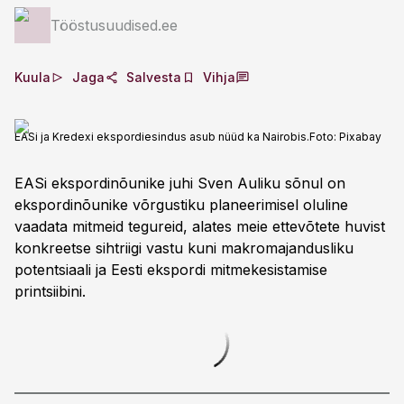
Tööstusuudised.ee
Kuula
Jaga
Salvesta
Vihja
EASi ja Kredexi ekspordiesindus asub nüüd ka Nairobis.
Foto:
Pixabay
EASi ekspordinõunike juhi Sven Auliku sõnul on
ekspordinõunike võrgustiku planeerimisel oluline
vaadata mitmeid tegureid, alates meie ettevõtete huvist
konkreetse sihtriigi vastu kuni makromajandusliku
potentsiaali ja Eesti ekspordi mitmekesistamise
printsiibini.