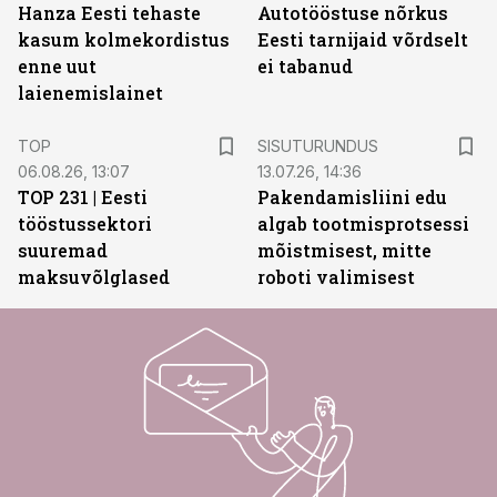
Hanza Eesti tehaste
Autotööstuse nõrkus
kasum kolmekordistus
Eesti tarnijaid võrdselt
enne uut
ei tabanud
laienemislainet
ST
TOP
SISUTURUNDUS
06.08.26, 13:07
13.07.26, 14:36
TOP 231 | Eesti
Pakendamisliini edu
tööstussektori
algab tootmisprotsessi
suuremad
mõistmisest, mitte
maksuvõlglased
roboti valimisest