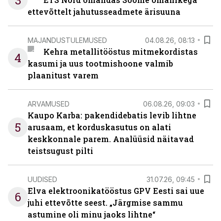
3
ettevõttelt jahutusseadmete ärisuuna
MAJANDUSTULEMUSED
04.08.26, 08:13
Kehra metallitööstus mitmekordistas
4
kasumi ja uus tootmishoone valmib
plaanitust varem
ARVAMUSED
06.08.26, 09:03
Kaupo Karba: pakendidebatis levib lihtne
5
arusaam, et korduskasutus on alati
keskkonnale parem. Analüüsid näitavad
teistsugust pilti
UUDISED
31.07.26, 09:45
Elva elektroonikatööstus GPV Eesti sai uue
6
juhi ettevõtte seest. „Järgmise sammu
astumine oli minu jaoks lihtne“