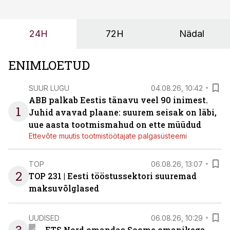
või hinnakirja järgi.
24H
72H
Nädal
ENIMLOETUD
SUUR LUGU
04.08.26, 10:42
ABB palkab Eestis tänavu veel 90 inimest.
1
Juhid avavad plaane: suurem seisak on läbi,
uue aasta tootmismahud on ette müüdud
Ettevõte muutis tootmistöötajate palgasüsteemi
TOP
06.08.26, 13:07
2
TOP 231 | Eesti tööstussektori suuremad
maksuvõlglased
UUDISED
06.08.26, 10:29
ETS Nord omandas Soome omanikega