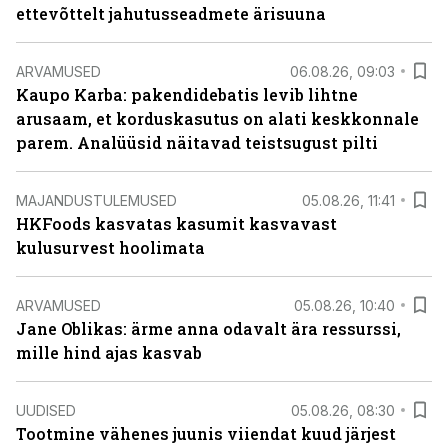
ettevõttelt jahutusseadmete ärisuuna
ARVAMUSED
06.08.26, 09:03
Kaupo Karba: pakendidebatis levib lihtne
arusaam, et korduskasutus on alati keskkonnale
parem. Analüüsid näitavad teistsugust pilti
MAJANDUSTULEMUSED
05.08.26, 11:41
HKFoods kasvatas kasumit kasvavast
kulusurvest hoolimata
ARVAMUSED
05.08.26, 10:40
Jane Oblikas: ärme anna odavalt ära ressurssi,
mille hind ajas kasvab
UUDISED
05.08.26, 08:30
Tootmine vähenes juunis viiendat kuud järjest