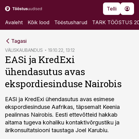
Telli
Avaleht
Kõik lood
Tööstusharud
TARK TÖÖSTUS 2
cebook
Tagasi
Twitter)
VÄLISKAUBANDUS
19.10.22, 13:12
EASi ja KredExi
kedIn
ühendasutus avas
ail
ekspordiesinduse Nairobis
k
EASi ja KredExi ühendasutus avas esimese
ekspordiesinduse Aafrikas, täpsemalt Keenia
pealinnas Nairobis. Eesti ettevõtteid hakkab
aitama tugeva kohaliku kontaktivõrgustiku ja
ärikonsultatsiooni taustaga Joel Karubiu.