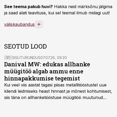
See teema pakub huvi?
Hakka neid märksõnu jälgima
ja saad alati teavituse, kui sel teemal ilmub midagi uut!
väliskaubandus
SEOTUD LOOD
SISUTURUNDUS
07.07.26, 09:20
ST
Danival MW: edukas allhanke
müügitöö algab ammu enne
hinnapakkumise tegemist
Kui veel viis aastat tagasi piisas metallitööstustel uue
kliendi leidmiseks heast hinnast ja mõnest kohtumisest,
siis täna on allhanketööstuse müügitöö muutunud
märksa pikemaks ja süsteemsemaks. Konkurents on
kasvanud, kliendid kaaluvad otsuseid põhjalikumalt
ning partnerit ei valita enam ainult tootmisvõimekuse