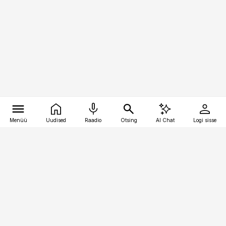
Menüü
Uudised
Raadio
Otsing
AI Chat
Logi sisse
Vana-Lõuna 39/1, 19094 Tallinn
(+372) 667 0111
toostusuudised@toostusuudised.ee
Telli
Reklaam