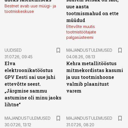
Bestnet avab uue müügi- ja
uue aasta
tootmiskeskuse
tootmismahud on ette
müüdud
Ettevõte muutis
tootmistöötajate
palgasüsteemi
UUDISED
MAJANDUSTULEMUSED
31.07.26, 09:45
04.08.26, 08:13
Elva
Kehra metallitööstus
elektroonikatööstus
mitmekordistas kasumi
GPV Eesti sai uue juhi
ja uus tootmishoone
ettevõtte seest.
valmib plaanitust
„Järgmise sammu
varem
astumine oli minu jaoks
lihtne“
MAJANDUSTULEMUSED
MAJANDUSTULEMUSED
30.07.26, 13:12
31.07.26, 08:20