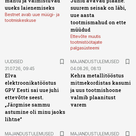
mahtu ja valmistuvad
Juhid avavad plaane:
uueks laienemiseks
suurem seisak on läbi,
Bestnet avab uue müügi- ja
uue aasta
tootmiskeskuse
tootmismahud on ette
müüdud
Ettevõte muutis
tootmistöötajate
palgasüsteemi
UUDISED
MAJANDUSTULEMUSED
31.07.26, 09:45
04.08.26, 08:13
Elva
Kehra metallitööstus
elektroonikatööstus
mitmekordistas kasumi
GPV Eesti sai uue juhi
ja uus tootmishoone
ettevõtte seest.
valmib plaanitust
„Järgmise sammu
varem
astumine oli minu jaoks
lihtne“
MAJANDUSTULEMUSED
MAJANDUSTULEMUSED