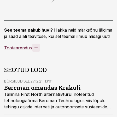
See teema pakub huvi?
Hakka neid märksõnu jälgima
ja saad alati teavituse, kui sel teemal ilmub midagi uut!
Tootearendus
SEOTUD LOOD
BÖRSIUUDISED
27.12.21, 13:01
Bercman omandas Krakuli
Tallinna First North alternatiivturul noteeritud
tehnoloogiafirma Bercman Technologies viis lõpule
tehingu asjade interneti ja autonoomsete süsteemide
arendusettevõtte Krakul täielikuks omandamiseks.