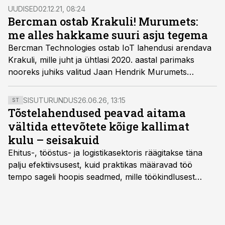
UUDISED
02.12.21, 08:24
Bercman ostab Krakuli! Murumets:
me alles hakkame suuri asju tegema
Bercman Technologies ostab IoT lahendusi arendava
Krakuli, mille juht ja ühtlasi 2020. aastal parimaks
nooreks juhiks valitud Jaan Hendrik Murumets
hakkab edaspidi istuma kahel toolil korraga. Nimelt
saab Murumetsast ka Bercmani tehnoloogiajuht. "Me
SISUTURUNDUS
26.06.26, 13:15
ST
alles hakkames suuri asju tegema," kommenteeris
Tõstelahendused peavad aitama
Murumets.
vältida ettevõtete kõige kallimat
kulu – seisakuid
Ehitus-, tööstus- ja logistikasektoris räägitakse täna
palju efektiivsusest, kuid praktikas määravad töö
tempo sageli hoopis seadmed, mille töökindlusest
sõltub kogu objekti või tootmise sujuvus. Kui tõstuk
seisab, töö katkeb või masin ei vasta töötingimustele,
ei tähenda see ettevõtte jaoks ainult tehnilist