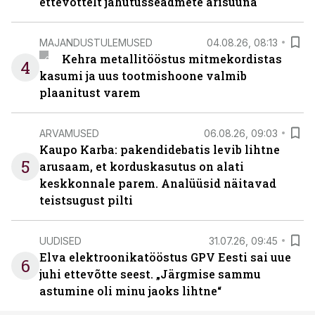
ettevõttelt jahutusseadmete ärisuuna
MAJANDUSTULEMUSED
04.08.26, 08:13
Kehra metallitööstus mitmekordistas
4
kasumi ja uus tootmishoone valmib
plaanitust varem
ARVAMUSED
06.08.26, 09:03
Kaupo Karba: pakendidebatis levib lihtne
5
arusaam, et korduskasutus on alati
keskkonnale parem. Analüüsid näitavad
teistsugust pilti
UUDISED
31.07.26, 09:45
Elva elektroonikatööstus GPV Eesti sai uue
6
juhi ettevõtte seest. „Järgmise sammu
astumine oli minu jaoks lihtne“