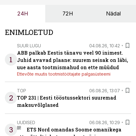
probleemi, vaid otsest rahalist kulu, venivaid tähtaegu
ja suuremaid riske tööohutusele.
24H
72H
Nädal
ENIMLOETUD
SUUR LUGU
04.08.26, 10:42
ABB palkab Eestis tänavu veel 90 inimest.
1
Juhid avavad plaane: suurem seisak on läbi,
uue aasta tootmismahud on ette müüdud
Ettevõte muutis tootmistöötajate palgasüsteemi
TOP
06.08.26, 13:07
2
TOP 231 | Eesti tööstussektori suuremad
maksuvõlglased
UUDISED
06.08.26, 10:29
3
ETS Nord omandas Soome omanikega