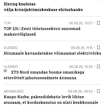
Elering kuulutas
välja kriisijuhtimiskeskuse ehitushanke
TOP
06.08.26, 13:07
TOP 231 | Eesti tööstussektori suuremad
maksuvõlglased
UUDISED
06.08.26, 11:15
Hiiumaale kavandatakse võimsamat elektrivõrku
UUDISED
06.08.26, 10:29
ETS Nord omandas Soome omanikega
ettevõttelt jahutusseadmete ärisuuna
ARVAMUSED
06.08.26, 09:03
Kaupo Karba: pakendidebatis levib lihtne
arusaam, et korduskasutus on alati keskkonnale