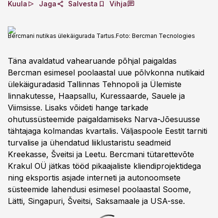
Kuula
Jaga
Salvesta
Vihja
Bercmani nutikas ülekäigurada Tartus.
Foto:
Bercman Tecnologies
Täna avaldatud vahearuande põhjal paigaldas
Bercman esimesel poolaastal uue põlvkonna nutikaid
ülekäiguradasid Tallinnas Tehnopoli ja Ülemiste
linnakutesse, Haapsallu, Kuressaarde, Sauele ja
Viimsisse. Lisaks võideti hange tarkade
ohutussüsteemide paigaldamiseks Narva-Jõesuusse
tähtajaga kolmandas kvartalis. Väljaspoole Eestit tarniti
turvalise ja ühendatud liiklustaristu seadmeid
Kreekasse, Šveitsi ja Leetu. Bercmani tütarettevõte
Krakul OÜ jätkas tööd pikaajaliste kliendiprojektidega
ning eksportis asjade interneti ja autonoomsete
süsteemide lahendusi esimesel poolaastal Soome,
Lätti, Singapuri, Šveitsi, Saksamaale ja USA-sse.