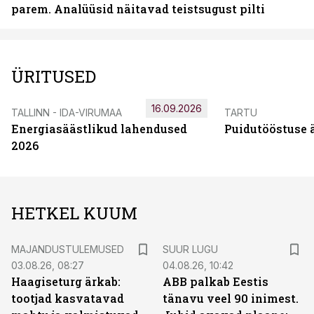
parem. Analüüsid näitavad teistsugust pilti
ÜRITUSED
16.09.2026
TALLINN - IDA-VIRUMAA
TARTU
Energiasäästlikud lahendused
Puidutööstuse 
2026
HETKEL KUUM
MAJANDUSTULEMUSED
SUUR LUGU
03.08.26, 08:27
04.08.26, 10:42
Haagiseturg ärkab:
ABB palkab Eestis
tootjad kasvatavad
tänavu veel 90 inimest.