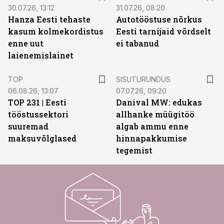
30.07.26, 13:12
31.07.26, 08:20
Hanza Eesti tehaste
Autotööstuse nõrkus
kasum kolmekordistus
Eesti tarnijaid võrdselt
enne uut
ei tabanud
laienemislainet
ST
TOP
SISUTURUNDUS
06.08.26, 13:07
07.07.26, 09:20
TOP 231 | Eesti
Danival MW: edukas
tööstussektori
allhanke müügitöö
suuremad
algab ammu enne
maksuvõlglased
hinnapakkumise
tegemist