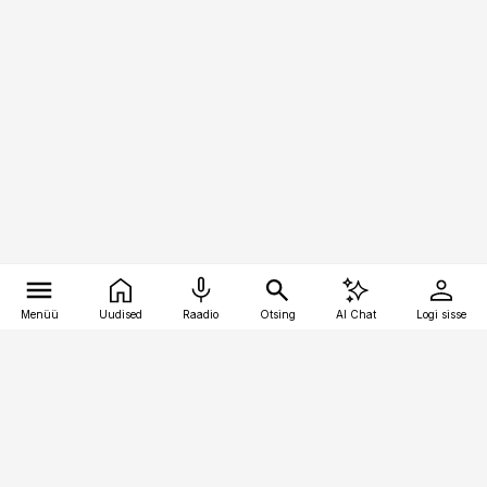
Menüü
Uudised
Raadio
Otsing
AI Chat
Logi sisse
Vana-Lõuna 39/1, 19094 Tallinn
(+372) 667 0111
toostusuudised@toostusuudised.ee