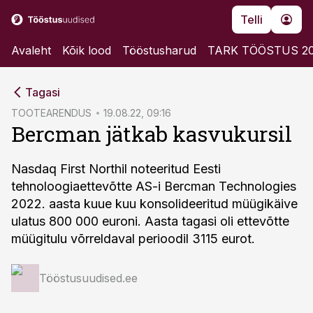
Telli
Avaleht
Kõik lood
Tööstusharud
TARK TÖÖSTUS 2
cebook
Tagasi
Twitter)
TOOTEARENDUS
19.08.22, 09:16
Bercman jätkab kasvukursil
kedIn
ail
Nasdaq First Northil noteeritud Eesti
tehnoloogiaettevõtte AS-i Bercman Technologies
k
2022. aasta kuue kuu konsolideeritud müügikäive
ulatus 800 000 euroni. Aasta tagasi oli ettevõtte
müügitulu võrreldaval perioodil 3115 eurot.
Tööstusuudised.ee