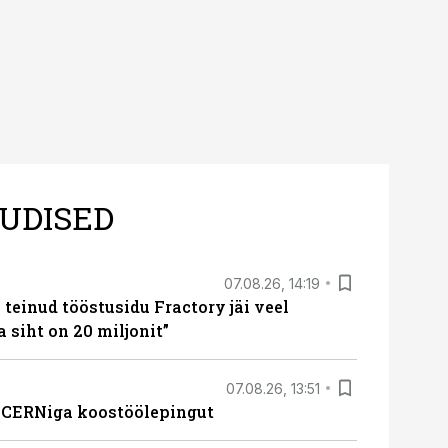
UDISED
07.08.26, 14:19
teinud tööstusidu Fractory jäi veel
a siht on 20 miljonit”
07.08.26, 13:51
s CERNiga koostöölepingut