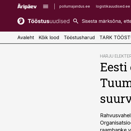
pollumajandus.ee
logistikauudised.ee
kaubandus.ee
imelineajalugu.ee
kinnisvarauudised.ee
imelineteadus.ee
Avaleht
Kõik lood
Tööstusharud
TARK TÖÖST
cebook
HARJU ELEKTE
Eesti
Twitter)
kedIn
Tuuma
ail
suurv
k
Rahvusvaheli
Organisatsi
raamhanke võ