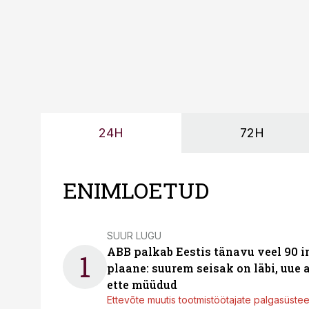
24H
72H
ENIMLOETUD
SUUR LUGU
ABB palkab Eestis tänavu veel 90 
1
plaane: suurem seisak on läbi, uue
ette müüdud
Ettevõte muutis tootmistöötajate palgasüste