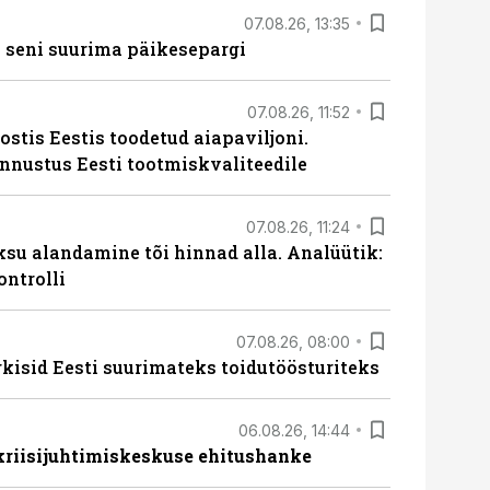
07.08.26, 13:35
 seni suurima päikesepargi
07.08.26, 11:52
ostis Eestis toodetud aiapaviljoni.
unnustus Eesti tootmiskvaliteedile
07.08.26, 11:24
ksu alandamine tõi hinnad alla. Analüütik:
ontrolli
07.08.26, 08:00
rkisid Eesti suurimateks toidutöösturiteks
06.08.26, 14:44
 kriisijuhtimiskeskuse ehitushanke