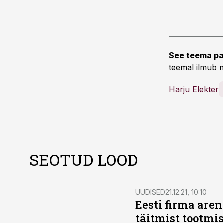
See teema pa
teemal ilmub m
Harju Elekter
SEOTUD LOOD
UUDISED
21.12.21, 10:10
Eesti firma are
täitmist tootmis