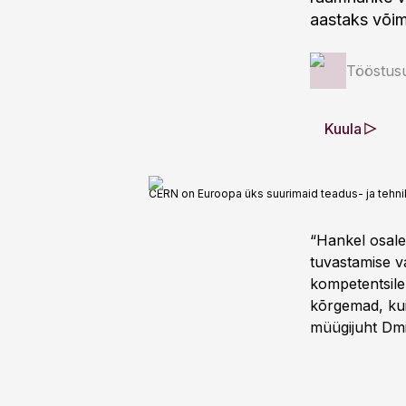
aastaks või
Tööstus
Kuula
CERN on Euroopa üks suurimaid teadus- ja tehn
“Hankel osalem
tuvastamise va
kompetentsile 
kõrgemad, kui
müügijuht Dmi