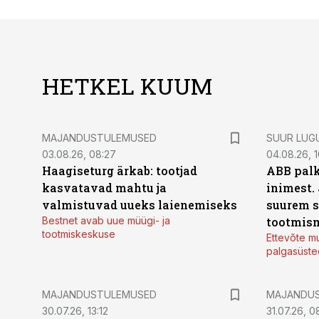
HETKEL KUUM
MAJANDUSTULEMUSED
SUUR LUG
03.08.26, 08:27
04.08.26, 1
Haagiseturg ärkab: tootjad
ABB palk
kasvatavad mahtu ja
inimest.
valmistuvad uueks laienemiseks
suurem s
Bestnet avab uue müügi- ja
tootmis
tootmiskeskuse
Ettevõte mu
palgasüste
MAJANDUSTULEMUSED
MAJANDU
30.07.26, 13:12
31.07.26, 0