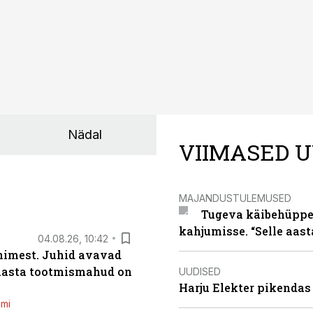
Nädal
VIIMASED U
MAJANDUSTULEMUSED
Tugeva käibehüppe 
kahjumisse. “Selle aast
04.08.26, 10:42
inimest. Juhid avavad
 aasta tootmismahud on
UUDISED
Harju Elekter pikenda
emi