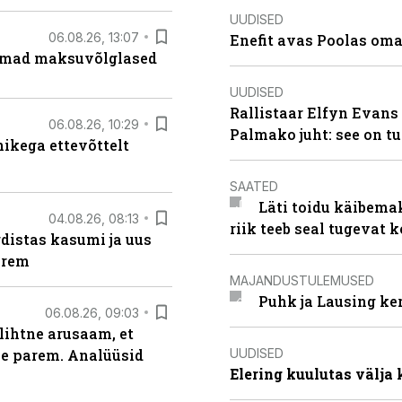
UUDISED
06.08.26, 13:07
Enefit avas Poolas oma
uremad maksuvõlglased
UUDISED
Rallistaar Elfyn Evans 
06.08.26, 10:29
Palmako juht: see on t
kega ettevõttelt
SAATED
Läti toidu käibema
04.08.26, 08:13
riik teeb seal tugevat k
distas kasumi ja uus
arem
MAJANDUSTULEMUSED
Puhk ja Lausing ke
06.08.26, 09:03
lihtne arusaam, et
UUDISED
le parem. Analüüsid
Elering kuulutas välja