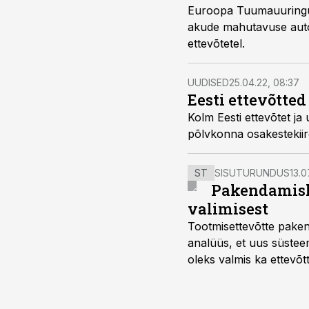
Euroopa Tuumauuringut
akude mahutavuse autom
ettevõtetel.
UUDISED
25.04.22, 08:37
Eesti ettevõtted
Kolm Eesti ettevõtet j
põlvkonna osakestekiire
ST
SISUTURUNDUS
13.0
Pakendamisli
valimisest
Tootmisettevõtte paken
analüüs, et uus süstee
oleks valmis ka ettevõt
too, nendib tootmise j
Mitendorf.