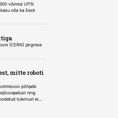
 300 võimsa UPSi
kasu olla ka Eesti
ktiga
iooni (CERN) järgmise
t, mitte roboti
ootmisvoo põhjalik
öjõuvajadust ning
 oodatud tulemust ei
 tegevjuht Sander