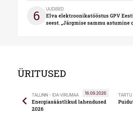
UUDISED
6
Elva elektroonikatööstus GPV Eesti 
seest. „Järgmise sammu astumine ol
ÜRITUSED
16.09.2026
TALLINN - IDA-VIRUMAA
TARTU
Energiasäästlikud lahendused
Puidu
2026