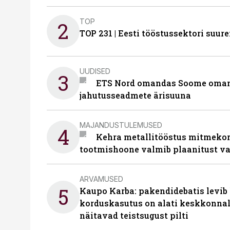
TOP
2
TOP 231 | Eesti tööstussektori su
UUDISED
3
ETS Nord omandas Soome omani
jahutusseadmete ärisuuna
MAJANDUSTULEMUSED
4
Kehra metallitööstus mitmekor
tootmishoone valmib plaanitust v
ARVAMUSED
5
Kaupo Karba: pakendidebatis levib 
korduskasutus on alati keskkonna
näitavad teistsugust pilti