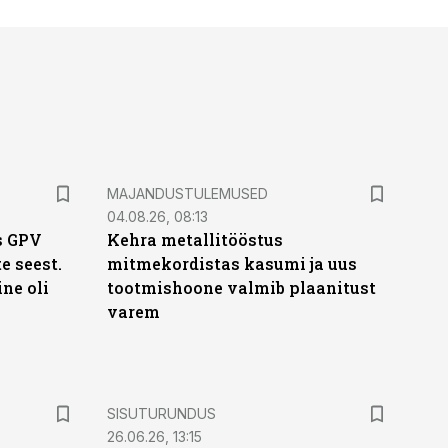
MAJANDUSTULEMUSED
04.08.26, 08:13
s GPV
Kehra metallitööstus
te seest.
mitmekordistas kasumi ja uus
ne oli
tootmishoone valmib plaanitust
varem
ST
SISUTURUNDUS
26.06.26, 13:15