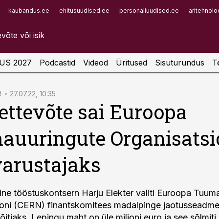
kaubandus.ee
ehitusuudised.ee
personaliuudised.ee
aritehnolo
Infopank
Radar
US 2027
Podcastid
Videod
Üritused
Sisuturundus
T
R
27.07.22, 10:35
 ettevõte sai Euroopa
uuringute Organisatsi
arustajaks
ne tööstuskontsern Harju Elekter valiti Euroopa Tuum
ooni (CERN) finantskomitees madalpinge jaotusseadme
itjaks. Lepingu maht on üle miljoni euro ja see sõlmit