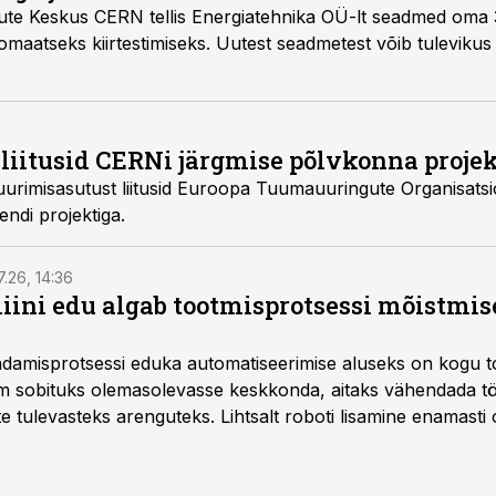
e Keskus CERN tellis Energiatehnika OÜ-lt seadmed oma
aatseks kiirtestimiseks. Uutest seadmetest võib tulevikus 
 liitusid CERNi järgmise põlvkonna proje
a uurimisasutust liitusid Euroopa Tuumauuringute Organisats
ndi projektiga.
7.26, 14:36
ini edu algab tootmisprotsessi mõistmises
damisprotsessi eduka automatiseerimise aluseks on kogu t
m sobituks olemasolevasse keskkonda, aitaks vähendada tö
te tulevasteks arenguteks. Lihtsalt roboti lisamine enamasti
a tööstuse automatiseerimislahenduste arendaja Smitech OÜ