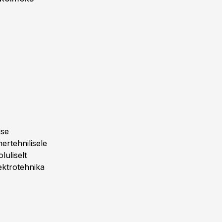
use
ertehnilisele
luliselt
ektrotehnika