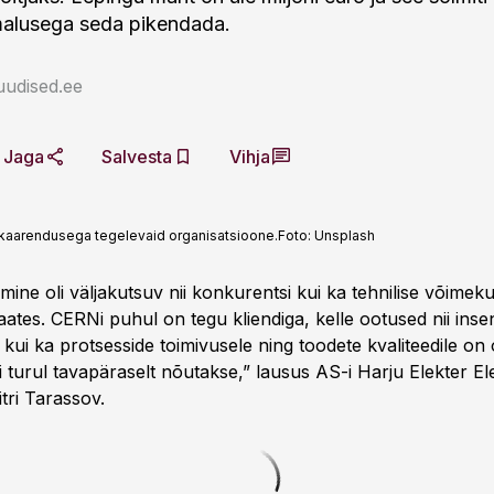
malusega seda pikendada.
uudised.ee
Jaga
Salvesta
Vihja
ikaarendusega tegelevaid organisatsioone.
Foto:
Unsplash
ine oli väljakutsuv nii konkurentsi kui ka tehnilise võimek
ates. CERNi puhul on tegu kliendiga, kelle ootused nii insen
kui ka protsesside toimivusele ning toodete kvaliteedile on o
 turul tavapäraselt nõutakse,” lausus AS-i Harju Elekter El
tri Tarassov.