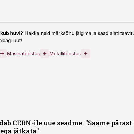
kub huvi?
Hakka neid märksõnu jälgima ja saad alati teavitu
idagi uut!
Masinatööstus
Metallitööstus
ndab CERN-ile uue seadme. "Saame pärast 
ega jätkata"