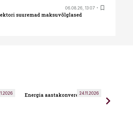
06.08.26, 13:07
ssektori suuremad maksuvõlglased
11.2026
24.11.2026
Energia aastakonverents 2026
Tark töö