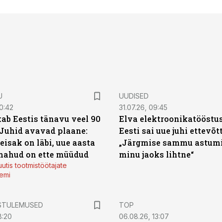
U
UUDISED
0:42
31.07.26, 09:45
ab Eestis tänavu veel 90
Elva elektroonikatööstu
 Juhid avavad plaane:
Eesti sai uue juhi ettevõt
eisak on läbi, uue aasta
„Järgmise sammu astumi
mahud on ette müüdud
minu jaoks lihtne“
utis tootmistöötajate
emi
STULEMUSED
TOP
8:20
06.08.26, 13:07