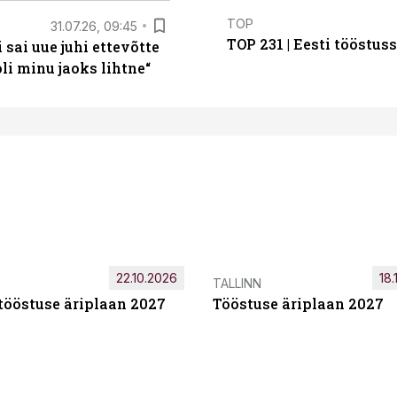
TOP
31.07.26, 09:45
TOP 231 | Eesti tööstu
sai uue juhi ettevõtte
i minu jaoks lihtne“
22.10.2026
18.
TALLINN
tööstuse äriplaan 2027
Tööstuse äriplaan 2027