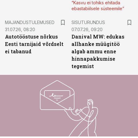
“Kasvu ei tohiks ehitada
ebastabiilsele süsteemile”
ST
MAJANDUSTULEMUSED
SISUTURUNDUS
31.07.26, 08:20
07.07.26, 09:20
Autotööstuse nõrkus
Danival MW: edukas
Eesti tarnijaid võrdselt
allhanke müügitöö
ei tabanud
algab ammu enne
hinnapakkumise
tegemist