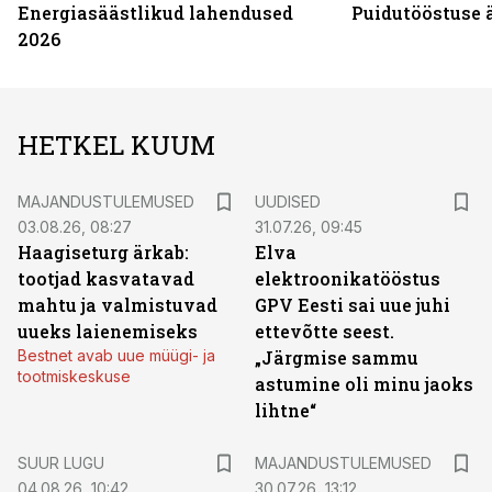
Energiasäästlikud lahendused
Puidutööstuse 
2026
HETKEL KUUM
MAJANDUSTULEMUSED
UUDISED
03.08.26, 08:27
31.07.26, 09:45
Haagiseturg ärkab:
Elva
tootjad kasvatavad
elektroonikatööstus
mahtu ja valmistuvad
GPV Eesti sai uue juhi
uueks laienemiseks
ettevõtte seest.
Bestnet avab uue müügi- ja
„Järgmise sammu
tootmiskeskuse
astumine oli minu jaoks
lihtne“
SUUR LUGU
MAJANDUSTULEMUSED
04.08.26, 10:42
30.07.26, 13:12