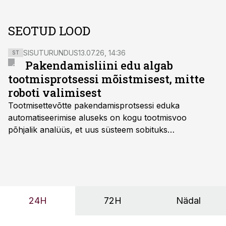
SEOTUD LOOD
SISUTURUNDUS
13.07.26, 14:36
ST
Pakendamisliini edu algab
tootmisprotsessi mõistmisest, mitte
roboti valimisest
Tootmisettevõtte pakendamisprotsessi eduka
automatiseerimise aluseks on kogu tootmisvoo
põhjalik analüüs, et uus süsteem sobituks
olemasolevasse keskkonda, aitaks vähendada
tööjõuvajadust ning oleks valmis ka ettevõtte
tulevasteks arenguteks. Lihtsalt roboti lisamine
enamasti oodatud tulemust ei too, nendib tootmise ja
tööstuse automatiseerimislahenduste arendaja Smitech
24H
72H
Nädal
OÜ tegevjuht Sander Mitendorf.