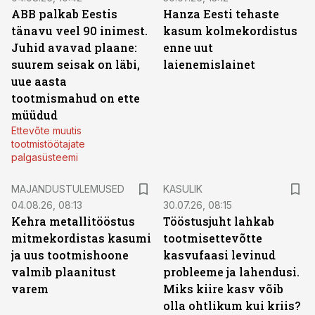
ABB palkab Eestis
Hanza Eesti tehaste
tänavu veel 90 inimest.
kasum kolmekordistus
Juhid avavad plaane:
enne uut
suurem seisak on läbi,
laienemislainet
uue aasta
tootmismahud on ette
müüdud
Ettevõte muutis
tootmistöötajate
palgasüsteemi
MAJANDUSTULEMUSED
KASULIK
04.08.26, 08:13
30.07.26, 08:15
Kehra metallitööstus
Tööstusjuht lahkab
mitmekordistas kasumi
tootmisettevõtte
ja uus tootmishoone
kasvufaasi levinud
valmib plaanitust
probleeme ja lahendusi.
varem
Miks kiire kasv võib
olla ohtlikum kui kriis?