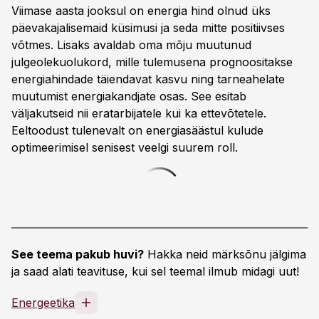
Viimase aasta jooksul on energia hind olnud üks
päevakajalisemaid küsimusi ja seda mitte positiivses
võtmes. Lisaks avaldab oma mõju muutunud
julgeolekuolukord, mille tulemusena prognoositakse
energiahindade täiendavat kasvu ning tarneahelate
muutumist energiakandjate osas. See esitab
väljakutseid nii eratarbijatele kui ka ettevõtetele.
Eeltoodust tulenevalt on energiasäästul kulude
optimeerimisel senisest veelgi suurem roll.
See teema pakub huvi?
Hakka neid märksõnu jälgima
ja saad alati teavituse, kui sel teemal ilmub midagi uut!
Energeetika