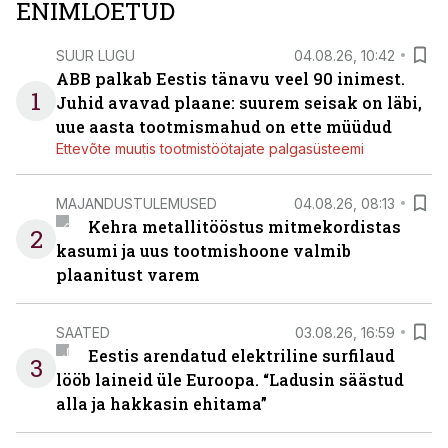
ENIMLOETUD
SUUR LUGU
04.08.26, 10:42
ABB palkab Eestis tänavu veel 90 inimest.
1
Juhid avavad plaane: suurem seisak on läbi,
uue aasta tootmismahud on ette müüdud
Ettevõte muutis tootmistöötajate palgasüsteemi
MAJANDUSTULEMUSED
04.08.26, 08:13
Kehra metallitööstus mitmekordistas
2
kasumi ja uus tootmishoone valmib
plaanitust varem
SAATED
03.08.26, 16:59
Eestis arendatud elektriline surfilaud
3
lööb laineid üle Euroopa. “Ladusin säästud
alla ja hakkasin ehitama”