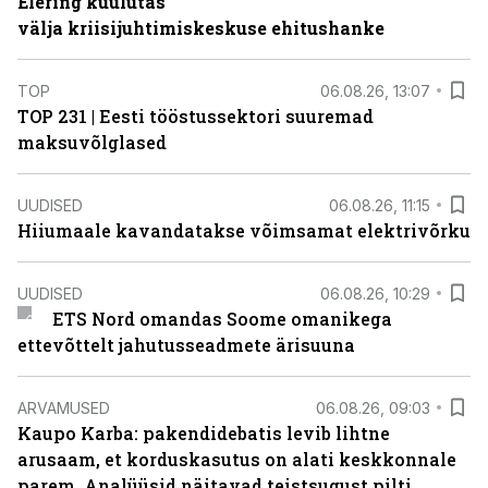
Elering kuulutas
välja kriisijuhtimiskeskuse ehitushanke
TOP
06.08.26, 13:07
TOP 231 | Eesti tööstussektori suuremad
maksuvõlglased
UUDISED
06.08.26, 11:15
Hiiumaale kavandatakse võimsamat elektrivõrku
UUDISED
06.08.26, 10:29
ETS Nord omandas Soome omanikega
ettevõttelt jahutusseadmete ärisuuna
ARVAMUSED
06.08.26, 09:03
Kaupo Karba: pakendidebatis levib lihtne
arusaam, et korduskasutus on alati keskkonnale
parem. Analüüsid näitavad teistsugust pilti