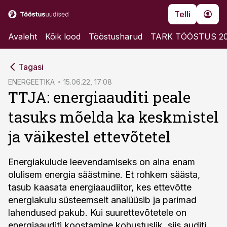
Telli
Avaleht
Kõik lood
Tööstusharud
TARK TÖÖSTUS 2
cebook
Tagasi
Twitter)
ENERGEETIKA
15.06.22, 17:08
TTJA: energiaauditi peale
kedIn
tasuks mõelda ka keskmistel
ail
ja väikestel ettevõtetel
k
Energiakulude leevendamiseks on aina enam
olulisem energia säästmine. Et rohkem säästa,
tasub kaasata energiaaudiitor, kes ettevõtte
energiakulu süsteemselt analüüsib ja parimad
lahendused pakub. Kui suurettevõtetele on
energiaauditi koostamine kohustuslik, siis auditi