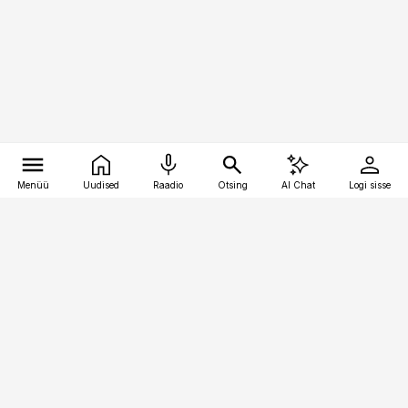
Menüü
Uudised
Raadio
Otsing
AI Chat
Logi sisse
Vana-Lõuna 39/1, 19094 Tallinn
(+372) 667 0111
toostusuudised@toostusuudised.ee
Telli
Reklaam
Firmast