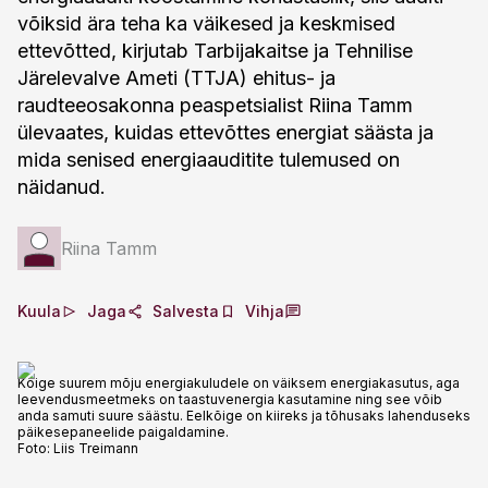
võiksid ära teha ka väikesed ja keskmised
ettevõtted, kirjutab Tarbijakaitse ja Tehnilise
Järelevalve Ameti (TTJA) ehitus- ja
raudteeosakonna peaspetsialist Riina Tamm
ülevaates, kuidas ettevõttes energiat säästa ja
mida senised energiaauditite tulemused on
näidanud.
Riina Tamm
Kuula
Jaga
Salvesta
Vihja
Kõige suurem mõju energiakuludele on väiksem energiakasutus, aga
leevendusmeetmeks on taastuvenergia kasutamine ning see võib
anda samuti suure säästu. Eelkõige on kiireks ja tõhusaks lahenduseks
päikesepaneelide paigaldamine.
Foto:
Liis Treimann