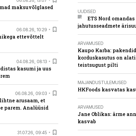
06.08.26, 13:07
uremad maksuvõlglased
UUDISED
ETS Nord omandas 
jahutusseadmete ärisu
06.08.26, 10:29
kega ettevõttelt
ARVAMUSED
Kaupo Karba: pakendide
korduskasutus on alat
04.08.26, 08:13
teistsugust pilti
distas kasumi ja uus
arem
MAJANDUSTULEMUSED
HKFoods kasvatas kas
06.08.26, 09:03
lihtne arusaam, et
ARVAMUSED
le parem. Analüüsid
Jane Oblikas: ärme anna
kasvab
31.07.26, 09:45