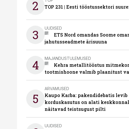
TOP
2
TOP 231 | Eesti tööstussektori su
UUDISED
3
ETS Nord omandas Soome omani
jahutusseadmete ärisuuna
MAJANDUSTULEMUSED
4
Kehra metallitööstus mitmekor
tootmishoone valmib plaanitust v
ARVAMUSED
5
Kaupo Karba: pakendidebatis levib 
korduskasutus on alati keskkonna
näitavad teistsugust pilti
UUDISED