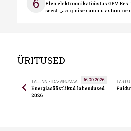
6
Elva elektroonikatööstus GPV Eesti 
seest. „Järgmise sammu astumine ol
ÜRITUSED
16.09.2026
TALLINN - IDA-VIRUMAA
TARTU
Energiasäästlikud lahendused
Puidu
2026