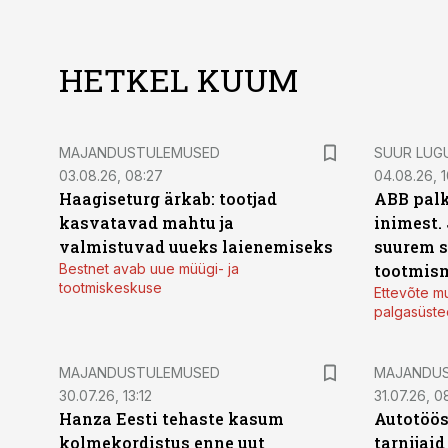
HETKEL KUUM
MAJANDUSTULEMUSED
SUUR LUG
03.08.26, 08:27
04.08.26, 1
Haagiseturg ärkab: tootjad
ABB palk
kasvatavad mahtu ja
inimest.
valmistuvad uueks laienemiseks
suurem s
Bestnet avab uue müügi- ja
tootmis
tootmiskeskuse
Ettevõte mu
palgasüste
MAJANDUSTULEMUSED
MAJANDU
30.07.26, 13:12
31.07.26, 0
Hanza Eesti tehaste kasum
Autotöös
kolmekordistus enne uut
tarnijaid