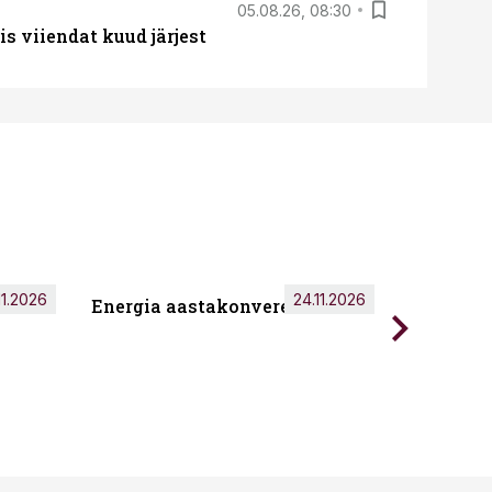
05.08.26, 08:30
s viiendat kuud järjest
11.2026
24.11.2026
Energia aastakonverents 2026
Tark töö