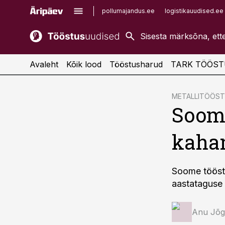
pollumajandus.ee
logistikauudised.ee
kaubandus.ee
imelineajalugu.ee
kinnisvarauudised.ee
imelineteadus.ee
Avaleht
Kõik lood
Tööstusharud
TARK TÖÖST
cebook
METALLITÖÖS
Soome
Twitter)
kedIn
kahan
ail
k
Soome tööstu
aastataguse a
Anu Jõg