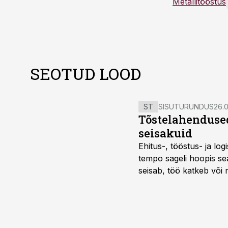
Metallitööstus
SEOTUD LOOD
ST
SISUTURUNDUS
26.0
Tõstelahendused
seisakuid
Ehitus-, tööstus- ja log
tempo sageli hoopis sea
seisab, töö katkeb või m
probleemi, vaid otsest 