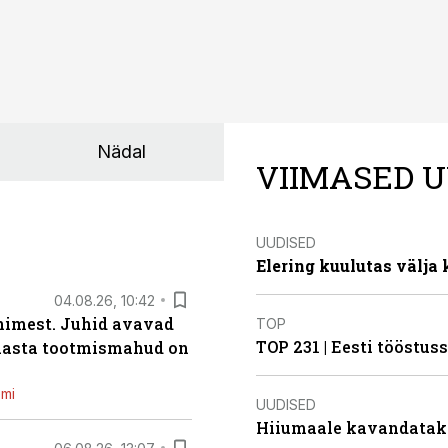
Nädal
VIIMASED U
UUDISED
Elering kuulutas välja
04.08.26, 10:42
inimest. Juhid avavad
TOP
TOP 231 | Eesti tööstu
 aasta tootmismahud on
emi
UUDISED
Hiiumaale kavandatak