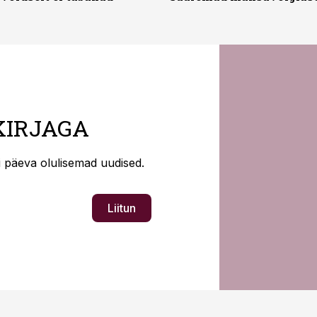
KIRJAGA
ti päeva olulisemad uudised.
Liitun