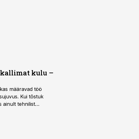
 kallimat kulu –
ktikas määravad töö
sujuvus. Kui tõstuk
ainult tehnilist
sele.