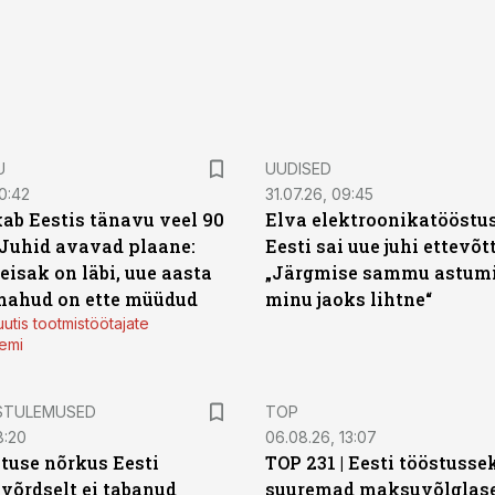
U
UUDISED
0:42
31.07.26, 09:45
ab Eestis tänavu veel 90
Elva elektroonikatööstu
 Juhid avavad plaane:
Eesti sai uue juhi ettevõt
eisak on läbi, uue aasta
„Järgmise sammu astumi
mahud on ette müüdud
minu jaoks lihtne“
utis tootmistöötajate
emi
STULEMUSED
TOP
8:20
06.08.26, 13:07
tuse nõrkus Eesti
TOP 231 | Eesti tööstusse
 võrdselt ei tabanud
suuremad maksuvõlglas