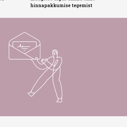
hinnapakkumise tegemist