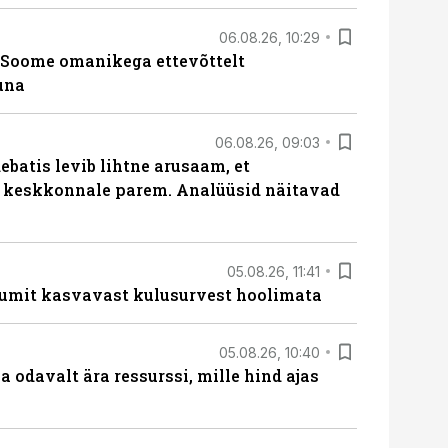
06.08.26, 10:29
Soome omanikega ettevõttelt
una
06.08.26, 09:03
batis levib lihtne arusaam, et
i keskkonnale parem. Analüüsid näitavad
05.08.26, 11:41
umit kasvavast kulusurvest hoolimata
05.08.26, 10:40
 odavalt ära ressurssi, mille hind ajas