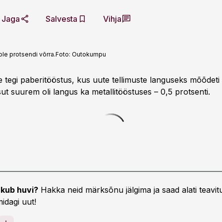
Jaga
Salvesta
Vihja
le protsendi võrra.
Foto:
Outokumpu
 tegi paberitööstus, kus uute tellimuste languseks mõõdeti 
ut suurem oli langus ka metallitööstuses – 0,5 protsenti.
kub huvi?
Hakka neid märksõnu jälgima ja saad alati teavitu
idagi uut!