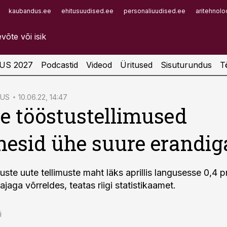
kaubandus.ee
ehitusuudised.ee
personaliuudised.ee
aritehnolo
Infopank
Radar
US 2027
Podcastid
Videod
Üritused
Sisuturundus
T
TUS
10.06.22, 14:47
 tööstustellimused
esid ühe suure erandig
ste uute tellimuste maht läks aprillis langusesse 0,4 
jaga võrreldes, teatas riigi statistikaamet.
i