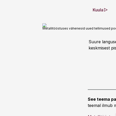
Kuula
Metallitööstuses vähenesid uued tellimused poo
Suure languse
keskmisest pis
See teema pa
teemal ilmub m