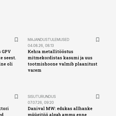
MAJANDUSTULEMUSED
04.08.26, 08:13
s GPV
Kehra metallitööstus
te seest.
mitmekordistas kasumi ja uus
ne oli
tootmishoone valmib plaanitust
varem
ST
SISUTURUNDUS
07.07.26, 09:20
ktori
Danival MW: edukas allhanke
ed
müügitöö algab ammu enne