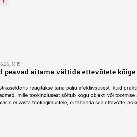
6.26, 13:15
 peavad aitama vältida ettevõtete kõige
istikasektoris räägitakse täna palju efektiivsusest, kuid pra
dmed, mille töökindlusest sõltub kogu objekti või tootmise 
asin ei vasta töötingimustele, ei tähenda see ettevõtte jaoks 
rahalist kulu, venivaid tähtaegu ja suuremaid riske tööohutu