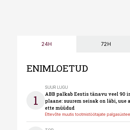
24H
72H
ENIMLOETUD
SUUR LUGU
ABB palkab Eestis tänavu veel 90 
1
plaane: suurem seisak on läbi, uue
ette müüdud
Ettevõte muutis tootmistöötajate palgasüste