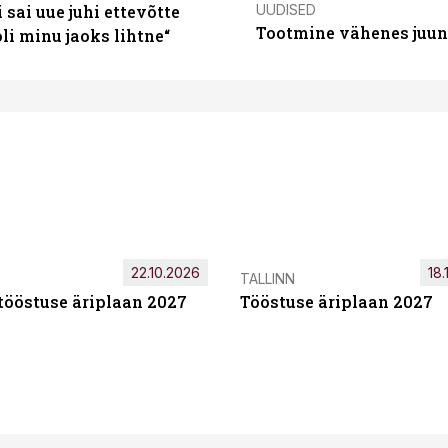
UUDISED
sai uue juhi ettevõtte
Tootmine vähenes juuni
i minu jaoks lihtne“
22.10.2026
18.
TALLINN
tööstuse äriplaan 2027
Tööstuse äriplaan 2027