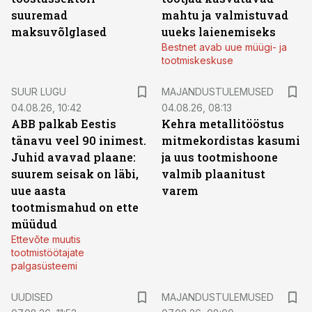
suuremad
mahtu ja valmistuvad
maksuvõlglased
uueks laienemiseks
Bestnet avab uue müügi- ja
tootmiskeskuse
SUUR LUGU
MAJANDUSTULEMUSED
04.08.26, 10:42
04.08.26, 08:13
ABB palkab Eestis
Kehra metallitööstus
tänavu veel 90 inimest.
mitmekordistas kasumi
Juhid avavad plaane:
ja uus tootmishoone
suurem seisak on läbi,
valmib plaanitust
uue aasta
varem
tootmismahud on ette
müüdud
Ettevõte muutis
tootmistöötajate
palgasüsteemi
UUDISED
MAJANDUSTULEMUSED