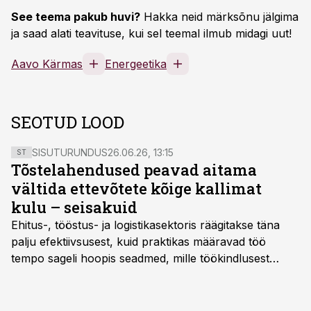
See teema pakub huvi?
Hakka neid märksõnu jälgima
ja saad alati teavituse, kui sel teemal ilmub midagi uut!
Aavo Kärmas
Energeetika
SEOTUD LOOD
SISUTURUNDUS
26.06.26, 13:15
ST
Tõstelahendused peavad aitama
vältida ettevõtete kõige kallimat
kulu – seisakuid
Ehitus-, tööstus- ja logistikasektoris räägitakse täna
palju efektiivsusest, kuid praktikas määravad töö
tempo sageli hoopis seadmed, mille töökindlusest
sõltub kogu objekti või tootmise sujuvus. Kui tõstuk
seisab, töö katkeb või masin ei vasta töötingimustele,
ei tähenda see ettevõtte jaoks ainult tehnilist