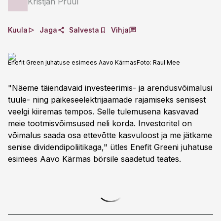
Kristjan Pruul
Kuula
Jaga
Salvesta
Vihja
Enefit Green juhatuse esimees Aavo Kärmas
Foto:
Raul Mee
"Näeme täiendavaid investeerimis- ja arendusvõimalusi
tuule- ning päikeseelektrijaamade rajamiseks senisest
veelgi kiiremas tempos. Selle tulemusena kasvavad
meie tootmisvõimsused neli korda. Investoritel on
võimalus saada osa ettevõtte kasvuloost ja me jätkame
senise dividendipoliitikaga," ütles Enefit Greeni juhatuse
esimees Aavo Kärmas börsile saadetud teates.