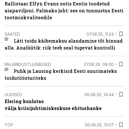
Rallistaar Elfyn Evans ostis Eestis toodetud
aiapaviljoni. Palmako juht: see on tunnustus Eesti
tootmiskvaliteedile
SAATED
07.08.26, 11:24
Läti toidu käibemaksu alandamine tõi hinnad
alla. Analüütik: riik teeb seal tugevat kontrolli
MAJANDUSTULEMUSED
07.08.26, 08:00
Puhk ja Lausing kerkisid Eesti suurimateks
toidutöösturiteks
UUDISED
06.08.26, 14:44
Elering kuulutas
välja kriisijuhtimiskeskuse ehitushanke
TOP
06.08.26, 13:07