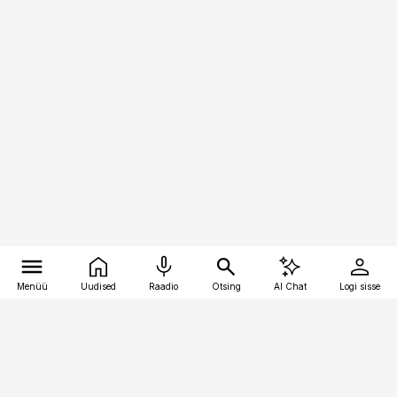
Menüü
Uudised
Raadio
Otsing
AI Chat
Logi sisse
Vana-Lõuna 39/1, 19094 Tallinn
(+372) 667 0111