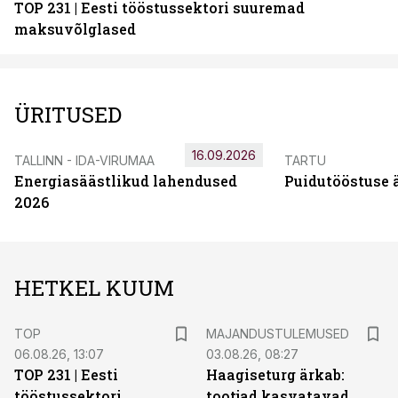
TOP 231 | Eesti tööstussektori suuremad
maksuvõlglased
ÜRITUSED
16.09.2026
TALLINN - IDA-VIRUMAA
TARTU
Energiasäästlikud lahendused
Puidutööstuse 
2026
HETKEL KUUM
TOP
MAJANDUSTULEMUSED
06.08.26, 13:07
03.08.26, 08:27
TOP 231 | Eesti
Haagiseturg ärkab:
tööstussektori
tootjad kasvatavad