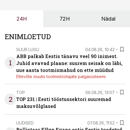
probleemi, vaid otsest rahalist kulu, venivaid tähtaegu
ja suuremaid riske tööohutusele.
24H
72H
Nädal
ENIMLOETUD
SUUR LUGU
04.08.26, 10:42
ABB palkab Eestis tänavu veel 90 inimest.
1
Juhid avavad plaane: suurem seisak on läbi,
uue aasta tootmismahud on ette müüdud
Ettevõte muutis tootmistöötajate palgasüsteemi
TOP
06.08.26, 13:07
2
TOP 231 | Eesti tööstussektori suuremad
maksuvõlglased
UUDISED
07.08.26, 11:52
Rallistaar Elfyn Evans ostis Eestis toodetud