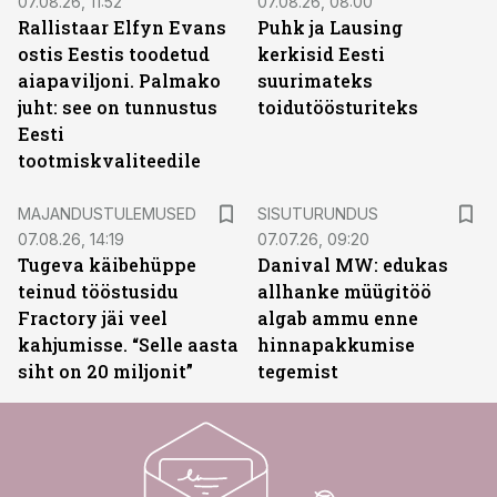
07.08.26, 11:52
07.08.26, 08:00
Rallistaar Elfyn Evans
Puhk ja Lausing
ostis Eestis toodetud
kerkisid Eesti
aiapaviljoni. Palmako
suurimateks
juht: see on tunnustus
toidutöösturiteks
Eesti
tootmiskvaliteedile
ST
MAJANDUSTULEMUSED
SISUTURUNDUS
07.08.26, 14:19
07.07.26, 09:20
Tugeva käibehüppe
Danival MW: edukas
teinud tööstusidu
allhanke müügitöö
Fractory jäi veel
algab ammu enne
kahjumisse. “Selle aasta
hinnapakkumise
siht on 20 miljonit”
tegemist