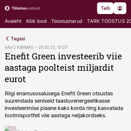
Telli
Avaleht
Kõik lood
Tööstusharud
TARK TÖÖSTUS 2
cebook
Tagasi
Twitter)
AAVO KÄRMAS
26.05.22, 10:07
Enefit Green investeerib viie
kedIn
aastaga poolteist miljardit
ail
eurot
k
Riigi enamusosalusega Enefit Green otsustas
suurendada seniseid taastuvenergeetikasse
investeerimise plaane kaks korda ning kasvatada
tootmisportfell viie aastaga neljakordseks.