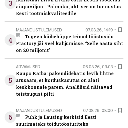
3
aiapaviljoni. Palmako juht: see on tunnustus
Eesti tootmiskvaliteedile
MAJANDUSTULEMUSED
07.08.26, 14:19
Tugeva käibehüppe teinud tööstusidu
4
Fractory jäi veel kahjumisse. “Selle aasta siht
on 20 miljonit”
ARVAMUSED
06.08.26, 09:03
Kaupo Karba: pakendidebatis levib lihtne
5
arusaam, et korduskasutus on alati
keskkonnale parem. Analüüsid näitavad
teistsugust pilti
MAJANDUSTULEMUSED
07.08.26, 08:00
6
Puhk ja Lausing kerkisid Eesti
suurimateks toidutöösturiteks