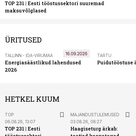
TOP 231 | Eesti tööstussektori suuremad
maksuvõlglased
ÜRITUSED
16.09.2026
TALLINN - IDA-VIRUMAA
TARTU
Energiasäästlikud lahendused
Puidutööstuse 
2026
HETKEL KUUM
TOP
MAJANDUSTULEMUSED
06.08.26, 13:07
03.08.26, 08:27
TOP 231 | Eesti
Haagiseturg ärkab:
tööstussektori
tootjad kasvatavad