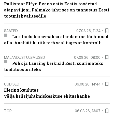
Rallistaar Elfyn Evans ostis Eestis toodetud
aiapaviljoni. Palmako juht: see on tunnustus Eesti
tootmiskvaliteedile
SAATED
07.08.26, 11:24
Läti toidu käibemaksu alandamine tõi hinnad
alla. Analüütik: riik teeb seal tugevat kontrolli
MAJANDUSTULEMUSED
07.08.26, 08:00
Puhk ja Lausing kerkisid Eesti suurimateks
toidutöösturiteks
UUDISED
06.08.26, 14:44
Elering kuulutas
välja kriisijuhtimiskeskuse ehitushanke
TOP
06.08.26, 13:07