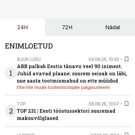
ning partnerit ei valita enam ainult tootmisvõimekuse
või hinnakirja järgi.
24H
72H
Nädal
ENIMLOETUD
SUUR LUGU
04.08.26, 10:42
ABB palkab Eestis tänavu veel 90 inimest.
1
Juhid avavad plaane: suurem seisak on läbi,
uue aasta tootmismahud on ette müüdud
Ettevõte muutis tootmistöötajate palgasüsteemi
TOP
06.08.26, 13:07
2
TOP 231 | Eesti tööstussektori suuremad
maksuvõlglased