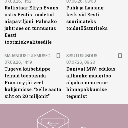
07.08.26, 11:52
07.08.26, 08:00
Rallistaar Elfyn Evans
Puhk ja Lausing
ostis Eestis toodetud
kerkisid Eesti
aiapaviljoni. Palmako
suurimateks
juht: see on tunnustus
toidutöösturiteks
Eesti
tootmiskvaliteedile
ST
MAJANDUSTULEMUSED
SISUTURUNDUS
07.08.26, 14:19
07.07.26, 09:20
Tugeva käibehüppe
Danival MW: edukas
teinud tööstusidu
allhanke müügitöö
Fractory jäi veel
algab ammu enne
kahjumisse. “Selle aasta
hinnapakkumise
siht on 20 miljonit”
tegemist