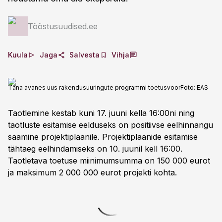
Tööstusuudised.ee
Kuula
Jaga
Salvesta
Vihja
Täna avanes uus rakendusuuringute programmi toetusvoor
Foto:
EAS
Taotlemine kestab kuni 17. juuni kella 16:00ni ning
taotluste esitamise eelduseks on positiivse eelhinnangu
saamine projektiplaanile. Projektiplaanide esitamise
tähtaeg eelhindamiseks on 10. juunil kell 16:00.
Taotletava toetuse miinimumsumma on 150 000 eurot
ja maksimum 2 000 000 eurot projekti kohta.