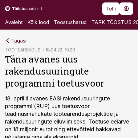
Telli
Avaleht
Kõik lood
Tööstusharud
TARK TÖÖSTUS 2
cebook
Tagasi
Twitter)
TOOTEARENDUS
18.04.22, 10:20
Täna avanes uus
kedIn
rakendusuuringute
ail
programmi toetusvoor
k
18. aprillil avanes EASi rakendusuuringute
programmi (RUP) uus toetusvoor
teadmusmahukate tootearendusprojektide ja
rakendusuuringute elluviimiseks. Toetuse eelarve
on 18 miljonit eurot ning ettevõtteid hakkavad
nõustama oma ala eksperdid.