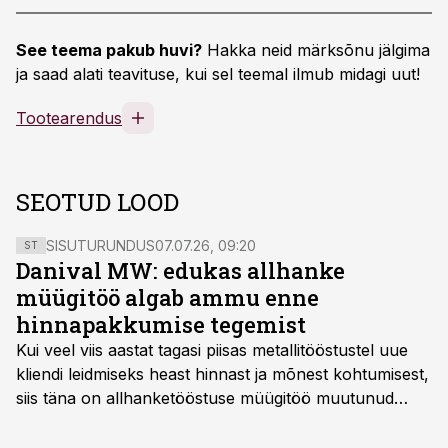
See teema pakub huvi?
Hakka neid märksõnu jälgima
ja saad alati teavituse, kui sel teemal ilmub midagi uut!
Tootearendus
SEOTUD LOOD
SISUTURUNDUS
07.07.26, 09:20
ST
Danival MW: edukas allhanke
müügitöö algab ammu enne
hinnapakkumise tegemist
Kui veel viis aastat tagasi piisas metallitööstustel uue
kliendi leidmiseks heast hinnast ja mõnest kohtumisest,
siis täna on allhanketööstuse müügitöö muutunud
märksa pikemaks ja süsteemsemaks. Konkurents on
kasvanud, kliendid kaaluvad otsuseid põhjalikumalt