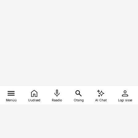
Menüü
Uudised
Raadio
Otsing
AI Chat
Logi sisse
Vana-Lõuna 39/1, 19094 Tallinn
(+372) 667 0111