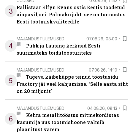
UUDISED
07.08.26, 11:52
Rallistaar Elfyn Evans ostis Eestis toodetud
3
aiapaviljoni. Palmako juht: see on tunnustus
Eesti tootmiskvaliteedile
MAJANDUSTULEMUSED
07.08.26, 08:00
4
Puhk ja Lausing kerkisid Eesti
suurimateks toidutöösturiteks
MAJANDUSTULEMUSED
07.08.26, 14:19
Tugeva käibehüppe teinud tööstusidu
5
Fractory jäi veel kahjumisse. “Selle aasta siht
on 20 miljonit”
MAJANDUSTULEMUSED
04.08.26, 08:13
Kehra metallitööstus mitmekordistas
6
kasumi ja uus tootmishoone valmib
plaanitust varem