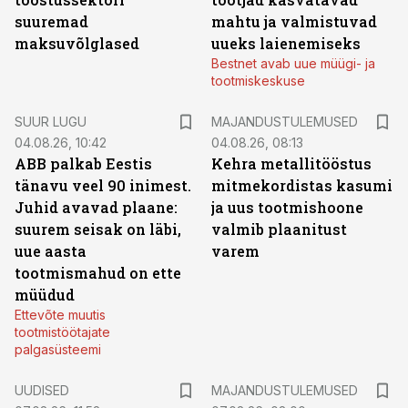
suuremad
mahtu ja valmistuvad
maksuvõlglased
uueks laienemiseks
Bestnet avab uue müügi- ja
tootmiskeskuse
SUUR LUGU
MAJANDUSTULEMUSED
04.08.26, 10:42
04.08.26, 08:13
ABB palkab Eestis
Kehra metallitööstus
tänavu veel 90 inimest.
mitmekordistas kasumi
Juhid avavad plaane:
ja uus tootmishoone
suurem seisak on läbi,
valmib plaanitust
uue aasta
varem
tootmismahud on ette
müüdud
Ettevõte muutis
tootmistöötajate
palgasüsteemi
UUDISED
MAJANDUSTULEMUSED