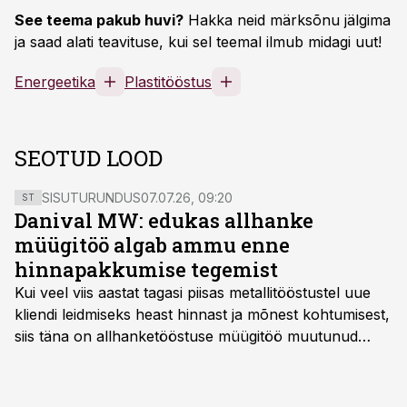
See teema pakub huvi?
Hakka neid märksõnu jälgima
ja saad alati teavituse, kui sel teemal ilmub midagi uut!
Energeetika
Plastitööstus
SEOTUD LOOD
SISUTURUNDUS
07.07.26, 09:20
ST
Danival MW: edukas allhanke
müügitöö algab ammu enne
hinnapakkumise tegemist
Kui veel viis aastat tagasi piisas metallitööstustel uue
kliendi leidmiseks heast hinnast ja mõnest kohtumisest,
siis täna on allhanketööstuse müügitöö muutunud
märksa pikemaks ja süsteemsemaks. Konkurents on
kasvanud, kliendid kaaluvad otsuseid põhjalikumalt
ning partnerit ei valita enam ainult tootmisvõimekuse