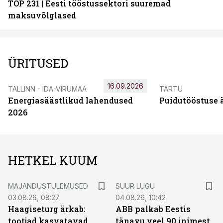
TOP 231 | Eesti tööstussektori suuremad
maksuvõlglased
ÜRITUSED
16.09.2026
TALLINN - IDA-VIRUMAA
TARTU
Energiasäästlikud lahendused
Puidutööstuse 
2026
HETKEL KUUM
MAJANDUSTULEMUSED
SUUR LUGU
03.08.26, 08:27
04.08.26, 10:42
Haagiseturg ärkab:
ABB palkab Eestis
tootjad kasvatavad
tänavu veel 90 inimest.