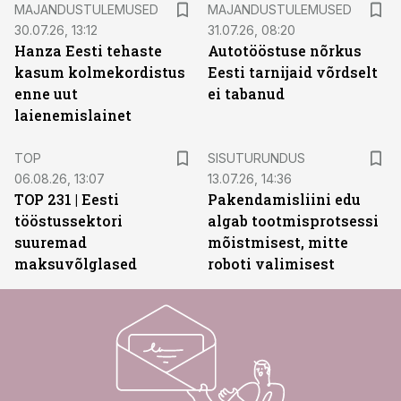
MAJANDUSTULEMUSED
MAJANDUSTULEMUSED
30.07.26, 13:12
31.07.26, 08:20
Hanza Eesti tehaste
Autotööstuse nõrkus
kasum kolmekordistus
Eesti tarnijaid võrdselt
enne uut
ei tabanud
laienemislainet
ST
TOP
SISUTURUNDUS
06.08.26, 13:07
13.07.26, 14:36
TOP 231 | Eesti
Pakendamisliini edu
tööstussektori
algab tootmisprotsessi
suuremad
mõistmisest, mitte
maksuvõlglased
roboti valimisest