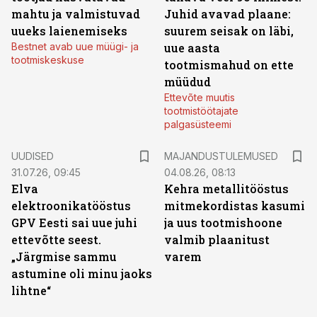
mahtu ja valmistuvad
Juhid avavad plaane:
uueks laienemiseks
suurem seisak on läbi,
Bestnet avab uue müügi- ja
uue aasta
tootmiskeskuse
tootmismahud on ette
müüdud
Ettevõte muutis
tootmistöötajate
palgasüsteemi
UUDISED
MAJANDUSTULEMUSED
31.07.26, 09:45
04.08.26, 08:13
Elva
Kehra metallitööstus
elektroonikatööstus
mitmekordistas kasumi
GPV Eesti sai uue juhi
ja uus tootmishoone
ettevõtte seest.
valmib plaanitust
„Järgmise sammu
varem
astumine oli minu jaoks
lihtne“