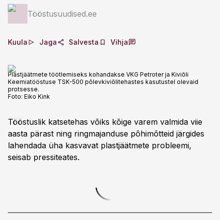
Tööstusuudised.ee
Kuula
Jaga
Salvesta
Vihja
Plastjäätmete töötlemiseks kohandakse VKG Petroter ja Kiviõli
Keemiatööstuse TSK-500 põlevkiviõlitehastes kasutustel olevaid
protsesse.
Foto:
Eiko Kink
Tööstuslik katsetehas võiks kõige varem valmida viie
aasta pärast ning ringmajanduse põhimõtteid järgides
lahendada üha kasvavat plastjäätmete probleemi,
seisab pressiteates.