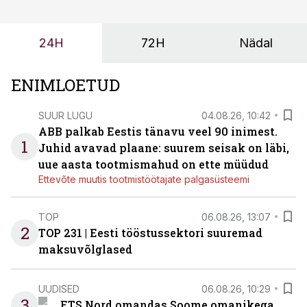
või hinnakirja järgi.
24H
72H
Nädal
ENIMLOETUD
SUUR LUGU
04.08.26, 10:42
ABB palkab Eestis tänavu veel 90 inimest.
1
Juhid avavad plaane: suurem seisak on läbi,
uue aasta tootmismahud on ette müüdud
Ettevõte muutis tootmistöötajate palgasüsteemi
TOP
06.08.26, 13:07
2
TOP 231 | Eesti tööstussektori suuremad
maksuvõlglased
UUDISED
06.08.26, 10:29
3
ETS Nord omandas Soome omanikega