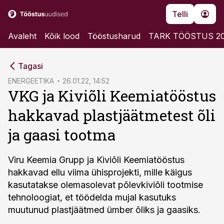
Telli
Avaleht
Kõik lood
Tööstusharud
TARK TÖÖSTUS 2
cebook
Tagasi
Twitter)
ENERGEETIKA
26.01.22, 14:52
VKG ja Kiviõli Keemiatööstus
kedIn
hakkavad plastjäätmetest õli
ail
ja gaasi tootma
k
Viru Keemia Grupp ja Kiviõli Keemiatööstus
hakkavad ellu viima ühisprojekti, mille käigus
kasutatakse olemasolevat põlevkiviõli tootmise
tehnoloogiat, et töödelda mujal kasutuks
muutunud plastjäätmed ümber õliks ja gaasiks.