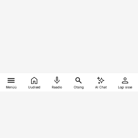
Menüü
Uudised
Raadio
Otsing
AI Chat
Logi sisse
Vana-Lõuna 39/1, 19094 Tallinn
(+372) 667 0111
toostusuudised@toostusuudised.ee