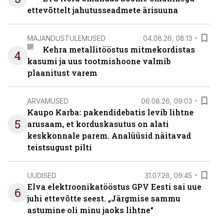
ettevõttelt jahutusseadmete ärisuuna
MAJANDUSTULEMUSED
04.08.26, 08:13
Kehra metallitööstus mitmekordistas
4
kasumi ja uus tootmishoone valmib
plaanitust varem
ARVAMUSED
06.08.26, 09:03
Kaupo Karba: pakendidebatis levib lihtne
5
arusaam, et korduskasutus on alati
keskkonnale parem. Analüüsid näitavad
teistsugust pilti
UUDISED
31.07.26, 09:45
Elva elektroonikatööstus GPV Eesti sai uue
6
juhi ettevõtte seest. „Järgmise sammu
astumine oli minu jaoks lihtne“