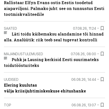
Rallistaar Elfyn Evans ostis Eestis toodetud
aiapaviljoni. Palmako juht: see on tunnustus Eesti
tootmiskvaliteedile
SAATED
07.08.26, 11:24
Läti toidu käibemaksu alandamine tõi hinnad
alla. Analüütik: riik teeb seal tugevat kontrolli
MAJANDUSTULEMUSED
07.08.26, 08:00
Puhk ja Lausing kerkisid Eesti suurimateks
toidutöösturiteks
UUDISED
06.08.26, 14:44
Elering kuulutas
välja kriisijuhtimiskeskuse ehitushanke
TOP
06.08.26, 13:07