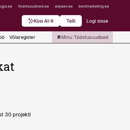
Iseteenindus
ogia.ee
finantsuudised.ee
aripaev.ee
bestmarketing.ee
finantsu
Telli Tööstusuudised
Küsi AI-lt
Telli
Logi sisse
öö
Võlaregister
Minu Tööstusuudised
kat
t 30 projekti