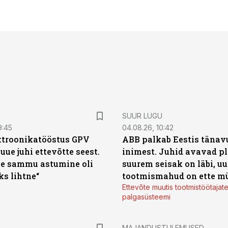
SUUR LUGU
9:45
04.08.26, 10:42
ktroonikatööstus GPV
ABB palkab Eestis tänavu
 uue juhi ettevõtte seest.
inimest. Juhid avavad pl
e sammu astumine oli
suurem seisak on läbi, uu
ks lihtne“
tootmismahud on ette m
Ettevõte muutis tootmistöötajat
palgasüsteemi
MAJANDUSTULEMUSED