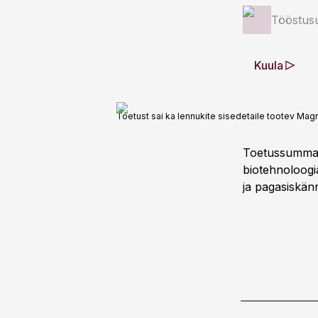
Tööstus
Kuula
Toetust sai ka lennukite sisedetaile tootev Magne
Toetussumma j
biotehnoloogias
ja pagasiskänn