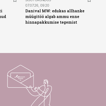
07.07.26, 09:20
ti
Danival MW: edukas allhanke
anud
müügitöö algab ammu enne
hinnapakkumise tegemist