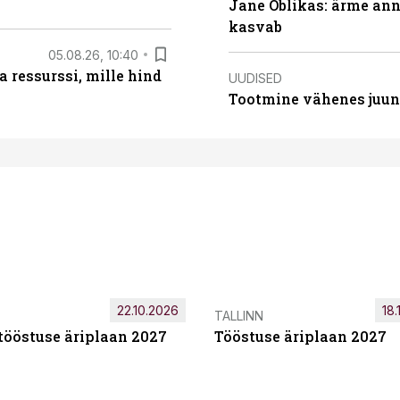
Jane Oblikas: ärme anna
kasvab
05.08.26, 10:40
 ressurssi, mille hind
UUDISED
Tootmine vähenes juuni
22.10.2026
18.
TALLINN
tööstuse äriplaan 2027
Tööstuse äriplaan 2027