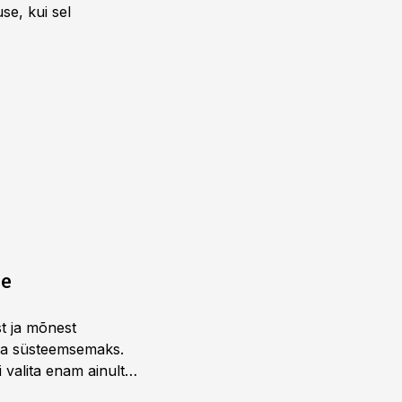
se, kui sel
ne
st ja mõnest
 ja süsteemsemaks.
 valita enam ainult