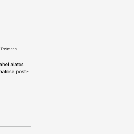
s Treimann
hel alates
atilise posti-