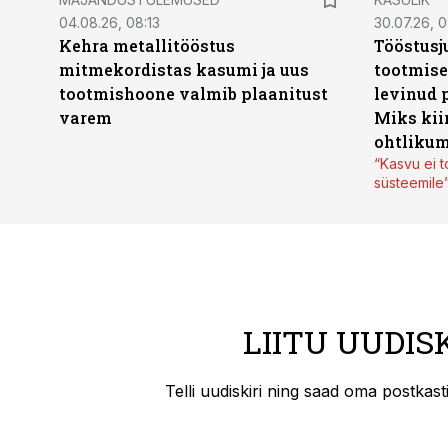
04.08.26, 08:13
30.07.26, 0
Kehra metallitööstus
Tööstusj
mitmekordistas kasumi ja uus
tootmise
tootmishoone valmib plaanitust
levinud 
varem
Miks kii
ohtlikum
“Kasvu ei t
süsteemile
LIITU UUDIS
Telli uudiskiri ning saad oma postkas