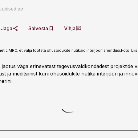
uudised.ee
Jaga
Salvesta
Vihja
tic MRO, et välja töötata õhusõidukite nutikaid interjöörilahendusi.
Foto:
Lii
aotus väga erinevatest tegevusvaldkondadest projektide va
t ja meditsiinist kuni õhusõidukite nutika interjööri ja innova
erini.