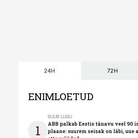
24H
72H
ENIMLOETUD
SUUR LUGU
ABB palkab Eestis tänavu veel 90 
1
plaane: suurem seisak on läbi, uue