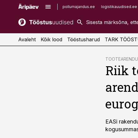
pollumajandus.ee
logistikauudised.ee
kaubandus.ee
imelineajalugu.ee
kinnisvarauudised.ee
imelineteadus.ee
Avaleht
Kõik lood
Tööstusharud
TARK TÖÖST
cebook
TOOTEARENDU
Riik 
Twitter)
kedIn
arend
ail
euro
k
EASi rakendu
kogusummas 1