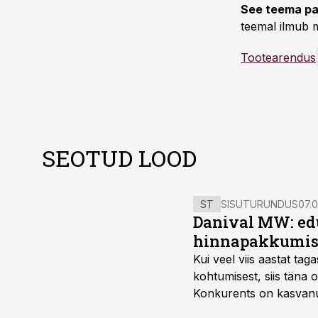
See teema pa
teemal ilmub m
Tootearendus
SEOTUD LOOD
ST
SISUTURUNDUS
07.0
Danival MW: ed
hinnapakkumis
Kui veel viis aastat tag
kohtumisest, siis tän
Konkurents on kasvanud,
tootmisvõimekuse või hi