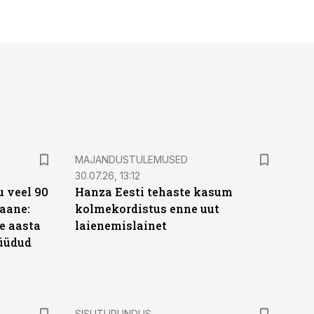
MAJANDUSTULEMUSED
30.07.26, 13:12
 veel 90
Hanza Eesti tehaste kasum
aane:
kolmekordistus enne uut
e aasta
laienemislainet
üüdud
e
ST
SISUTURUNDUS