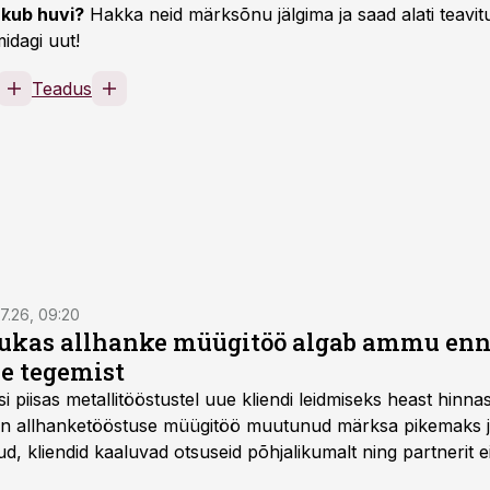
kub huvi?
Hakka neid märksõnu jälgima ja saad alati teavitu
idagi uut!
Teadus
7.26, 09:20
ukas allhanke müügitöö algab ammu en
e tegemist
asi piisas metallitööstustel uue kliendi leidmiseks heast hinna
a on allhanketööstuse müügitöö muutunud märksa pikemaks
 kliendid kaaluvad otsuseid põhjalikumalt ning partnerit ei
nnakirja järgi.