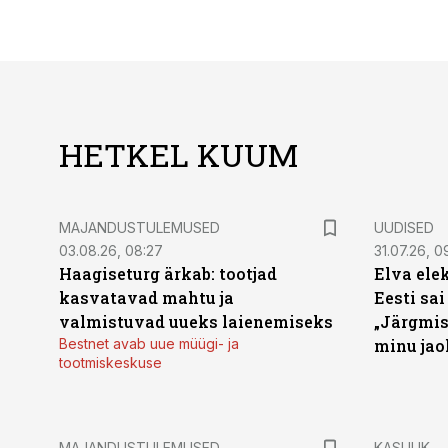
HETKEL KUUM
MAJANDUSTULEMUSED
UUDISED
03.08.26, 08:27
31.07.26, 0
Haagiseturg ärkab: tootjad
Elva ele
kasvatavad mahtu ja
Eesti sai
valmistuvad uueks laienemiseks
„Järgmis
Bestnet avab uue müügi- ja
minu jao
tootmiskeskuse
MAJANDUSTULEMUSED
KASULIK