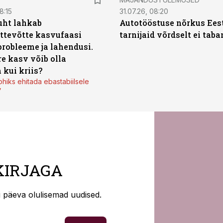
8:15
31.07.26, 08:20
uht lahkab
Autotööstuse nõrkus Ees
ttevõtte kasvufaasi
tarnijaid võrdselt ei tab
probleeme ja lahendusi.
re kasv võib olla
 kui kriis?
ohiks ehitada ebastabiilsele
”
KIRJAGA
ti päeva olulisemad uudised.