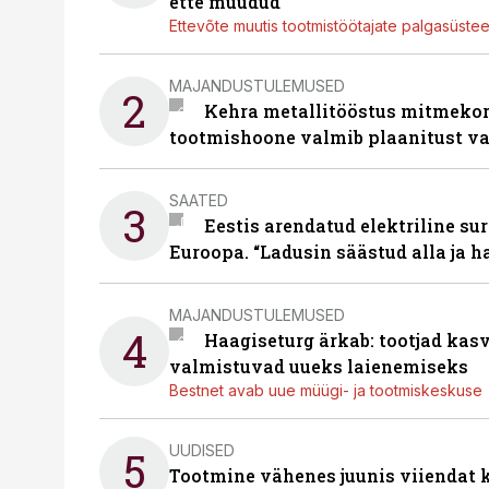
ette müüdud
Ettevõte muutis tootmistöötajate palgasüste
MAJANDUSTULEMUSED
2
Kehra metallitööstus mitmekor
tootmishoone valmib plaanitust v
SAATED
3
Eestis arendatud elektriline sur
Euroopa. “Ladusin säästud alla ja 
MAJANDUSTULEMUSED
4
Haagiseturg ärkab: tootjad kas
valmistuvad uueks laienemiseks
Bestnet avab uue müügi- ja tootmiskeskuse
UUDISED
5
Tootmine vähenes juunis viiendat k