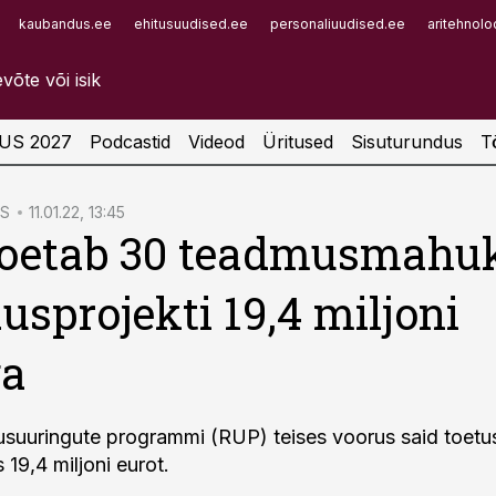
kaubandus.ee
ehitusuudised.ee
personaliuudised.ee
aritehnolo
Infopank
Radar
US 2027
Podcastid
Videod
Üritused
Sisuturundus
T
S
11.01.22, 13:45
toetab 30 teadmusmahu
usprojekti 19,4 miljoni
ga
suuringute programmi (RUP) teises voorus said toetus
9,4 miljoni eurot.