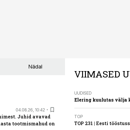
Nädal
VIIMASED U
UUDISED
Elering kuulutas välja
04.08.26, 10:42
inimest. Juhid avavad
TOP
TOP 231 | Eesti tööstu
 aasta tootmismahud on