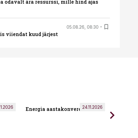
 odavalt ära ressurssi, mille hind ajas
05.08.26, 08:30
s viiendat kuud järjest
11.2026
24.11.2026
Energia aastakonverents 2026
Tark töö