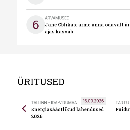
ARVAMUSED
6
Jane Oblikas: ärme anna odavalt ära
ajas kasvab
ÜRITUSED
16.09.2026
TALLINN - IDA-VIRUMAA
TARTU
Energiasäästlikud lahendused
Puidu
2026