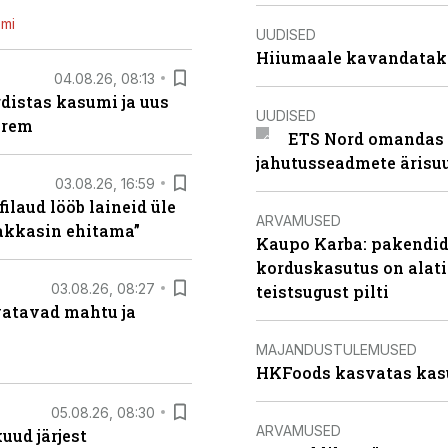
emi
UUDISED
Hiiumaale kavandatak
04.08.26, 08:13
distas kasumi ja uus
UUDISED
arem
ETS Nord omandas 
jahutusseadmete ärisu
03.08.26, 16:59
filaud lööb laineid üle
ARVAMUSED
hakkasin ehitama”
Kaupo Karba: pakendide
korduskasutus on alat
03.08.26, 08:27
teistsugust pilti
vatavad mahtu ja
MAJANDUSTULEMUSED
HKFoods kasvatas kas
05.08.26, 08:30
ARVAMUSED
uud järjest