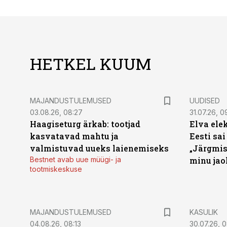
HETKEL KUUM
MAJANDUSTULEMUSED
UUDISED
03.08.26, 08:27
31.07.26, 0
Haagiseturg ärkab: tootjad
Elva ele
kasvatavad mahtu ja
Eesti sai
valmistuvad uueks laienemiseks
„Järgmis
Bestnet avab uue müügi- ja
minu jao
tootmiskeskuse
MAJANDUSTULEMUSED
KASULIK
04.08.26, 08:13
30.07.26, 0