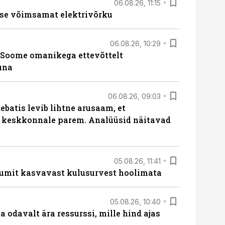
06.08.26, 11:15
se võimsamat elektrivõrku
06.08.26, 10:29
Soome omanikega ettevõttelt
una
06.08.26, 09:03
batis levib lihtne arusaam, et
i keskkonnale parem. Analüüsid näitavad
05.08.26, 11:41
umit kasvavast kulusurvest hoolimata
05.08.26, 10:40
 odavalt ära ressurssi, mille hind ajas