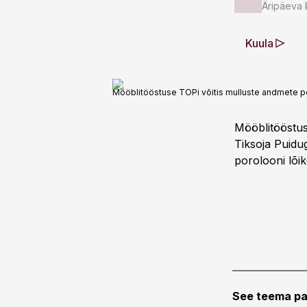
Äripäeva 
Kuula
Mööblitööstuse TOPi võitis mulluste andmete põ
Mööblitööstus
Tiksoja Puidu
porolooni lõi
See teema pa