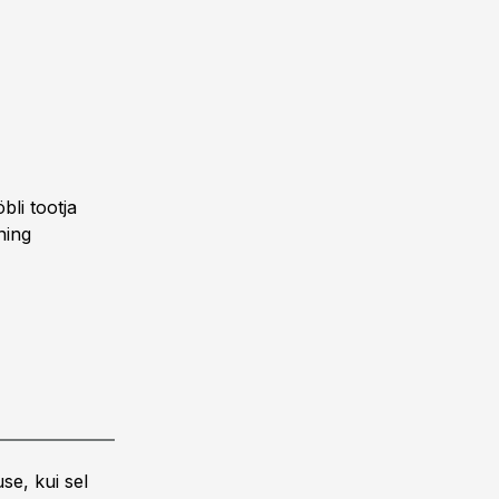
bli tootja
ning
se, kui sel