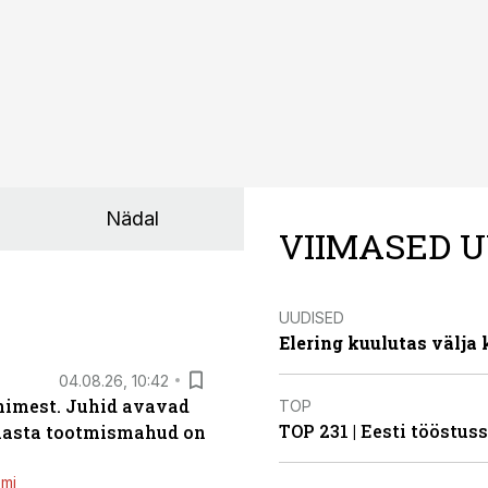
Nädal
VIIMASED U
UUDISED
Elering kuulutas välja
04.08.26, 10:42
inimest. Juhid avavad
TOP
TOP 231 | Eesti tööstu
 aasta tootmismahud on
emi