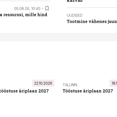
kasvab
05.08.26, 10:40
 ressurssi, mille hind
UUDISED
Tootmine vähenes juuni
22.10.2026
18.
TALLINN
tööstuse äriplaan 2027
Tööstuse äriplaan 2027