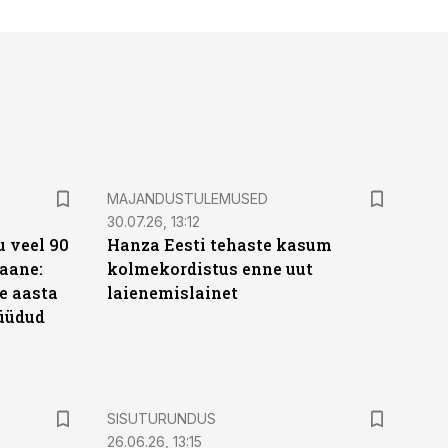
MAJANDUSTULEMUSED
30.07.26, 13:12
 veel 90
Hanza Eesti tehaste kasum
aane:
kolmekordistus enne uut
e aasta
laienemislainet
üüdud
e
ST
SISUTURUNDUS
26.06.26, 13:15