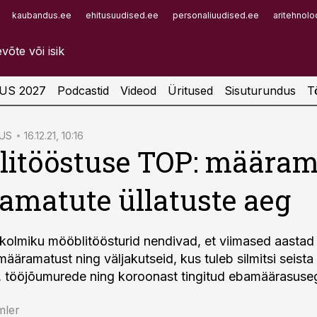
kaubandus.ee
ehitusuudised.ee
personaliuudised.ee
aritehnolo
Infopank
Radar
US 2027
Podcastid
Videod
Üritused
Sisuturundus
T
US
16.12.21, 10:16
litööstuse TOP: määram
tamatute üllatuste aeg
ikolmiku mööblitöösturid nendivad, et viimased aastad
, määramatust ning väljakutseid, kus tuleb silmitsi seista
i, tööjõumurede ning koroonast tingitud ebamäärasuse
mler