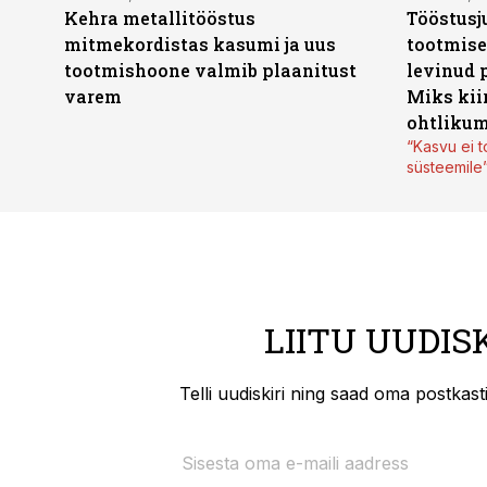
Kehra metallitööstus
Tööstusj
mitmekordistas kasumi ja uus
tootmise
tootmishoone valmib plaanitust
levinud 
varem
Miks kii
ohtlikum
“Kasvu ei t
süsteemile
LIITU UUDIS
Telli uudiskiri ning saad oma postkas