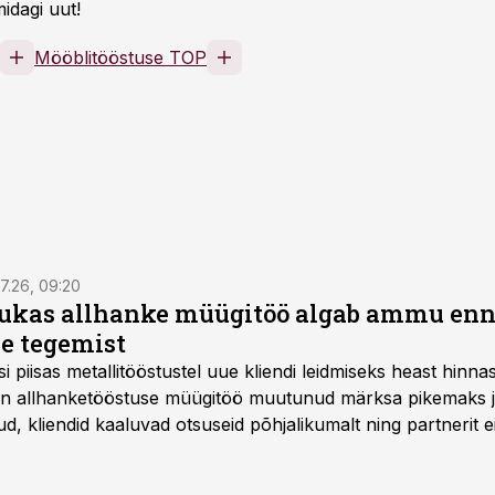
idagi uut!
Mööblitööstuse TOP
7.26, 09:20
ukas allhanke müügitöö algab ammu en
e tegemist
asi piisas metallitööstustel uue kliendi leidmiseks heast hinna
a on allhanketööstuse müügitöö muutunud märksa pikemaks
 kliendid kaaluvad otsuseid põhjalikumalt ning partnerit ei
nnakirja järgi.