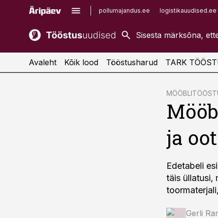
pollumajandus.ee
logistikauudised.ee
kaubandus.ee
imelineajalugu.ee
kinnisvarauudised.ee
imelineteadus.ee
Avaleht
Kõik lood
Tööstusharud
TARK TÖÖST
cebook
MÖÖBLITÖÖST
Mööb
Twitter)
kedIn
ja oo
ail
k
Edetabeli es
täis üllatusi
toormaterjal
Gerli Ra