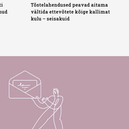
ti
Tõstelahendused peavad aitama
anud
vältida ettevõtete kõige kallimat
kulu – seisakuid