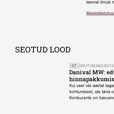
teemal ilmub m
Mööblitööstus
SEOTUD LOOD
ST
SISUTURUNDUS
07.0
Danival MW: ed
hinnapakkumis
Kui veel viis aastat tag
kohtumisest, siis tän
Konkurents on kasvanud,
tootmisvõimekuse või hi