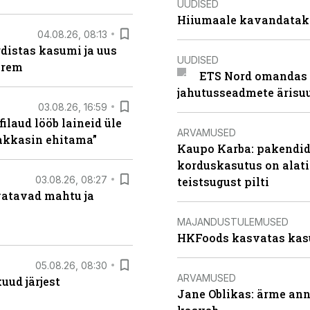
UUDISED
Hiiumaale kavandatak
04.08.26, 08:13
distas kasumi ja uus
UUDISED
arem
ETS Nord omandas 
jahutusseadmete ärisu
03.08.26, 16:59
filaud lööb laineid üle
ARVAMUSED
hakkasin ehitama”
Kaupo Karba: pakendide
korduskasutus on alat
03.08.26, 08:27
teistsugust pilti
vatavad mahtu ja
MAJANDUSTULEMUSED
HKFoods kasvatas kas
05.08.26, 08:30
ARVAMUSED
uud järjest
Jane Oblikas: ärme anna