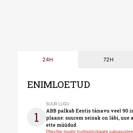
24H
72H
ENIMLOETUD
SUUR LUGU
ABB palkab Eestis tänavu veel 90 
1
plaane: suurem seisak on läbi, uue
ette müüdud
Ettevõte muutis tootmistöötajate palgasüste