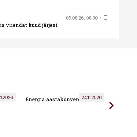
05.08.26, 08:30
s viiendat kuud järjest
11.2026
24.11.2026
Energia aastakonverents 2026
Tark töö