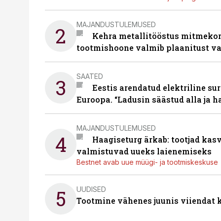
MAJANDUSTULEMUSED
2
Kehra metallitööstus mitmekor
tootmishoone valmib plaanitust v
SAATED
3
Eestis arendatud elektriline sur
Euroopa. “Ladusin säästud alla ja 
MAJANDUSTULEMUSED
4
Haagiseturg ärkab: tootjad kas
valmistuvad uueks laienemiseks
Bestnet avab uue müügi- ja tootmiskeskuse
UUDISED
5
Tootmine vähenes juunis viiendat k