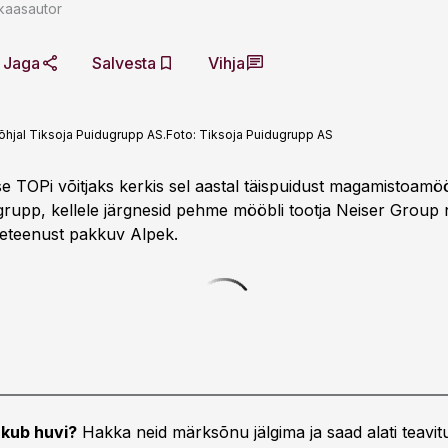
kaasautor
Jaga
Salvesta
Vihja
hjal Tiksoja Puidugrupp AS.
Foto:
Tiksoja Puidugrupp AS
e TOPi võitjaks kerkis sel aastal täispuidust magamistoamöö
grupp, kellele järgnesid pehme mööbli tootja Neiser Group 
keteenust pakkuv Alpek.
kub huvi?
Hakka neid märksõnu jälgima ja saad alati teavitu