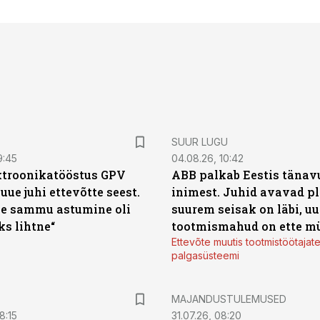
SUUR LUGU
9:45
04.08.26, 10:42
ktroonikatööstus GPV
ABB palkab Eestis tänavu
 uue juhi ettevõtte seest.
inimest. Juhid avavad pl
e sammu astumine oli
suurem seisak on läbi, uu
ks lihtne“
tootmismahud on ette m
Ettevõte muutis tootmistöötajat
palgasüsteemi
MAJANDUSTULEMUSED
8:15
31.07.26, 08:20