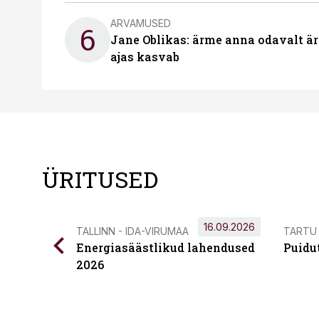
ARVAMUSED
6
Jane Oblikas: ärme anna odavalt ära
ajas kasvab
ÜRITUSED
16.09.2026
TALLINN - IDA-VIRUMAA
TARTU
Energiasäästlikud lahendused
Puidu
2026