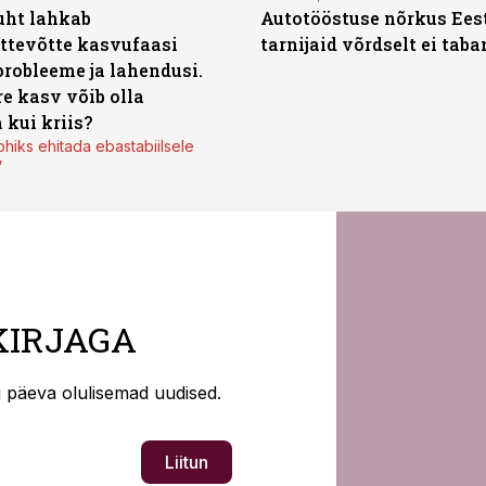
uht lahkab
Autotööstuse nõrkus Ees
ttevõtte kasvufaasi
tarnijaid võrdselt ei tab
probleeme ja lahendusi.
re kasv võib olla
 kui kriis?
ohiks ehitada ebastabiilsele
”
KIRJAGA
ti päeva olulisemad uudised.
Liitun