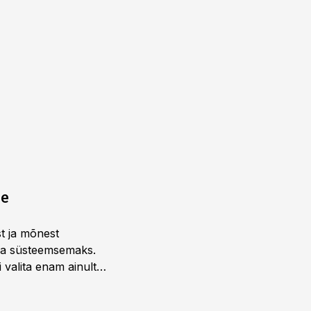
ne
st ja mõnest
 ja süsteemsemaks.
 valita enam ainult