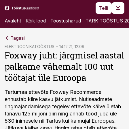
Telli
Avaleht
Kõik lood
Tööstusharud
TARK TÖÖSTUS 2
cebook
Tagasi
Twitter)
ELEKTROONIKATÖÖSTUS
14.12.21, 12:09
Foxway juht: järgmisel aastal
kedIn
palkame vähemalt 100 uut
ail
töötajat üle Euroopa
k
Tartumaa ettevõte Foxway Recommerce
ennustab kiire kasvu jätkumist. Nutiseadmete
ringmajandamisega tegelev ettevõte käive ületab
tänavu 125 miljoni piiri ning annab tööd juba üle
530 inimesele nii Tartus kui ka mujal Euroopas.
Jätkuva käibe kasvu tingimustes otsib ettevõte