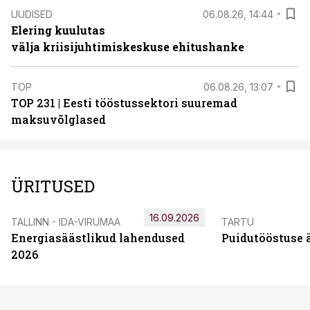
UUDISED
06.08.26, 14:44
Elering kuulutas
välja kriisijuhtimiskeskuse ehitushanke
TOP
06.08.26, 13:07
TOP 231 | Eesti tööstussektori suuremad
maksuvõlglased
ÜRITUSED
16.09.2026
TALLINN - IDA-VIRUMAA
TARTU
Energiasäästlikud lahendused
Puidutööstuse 
2026