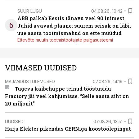
SUUR LUGU
04.08.26, 10:42
ABB palkab Eestis tänavu veel 90 inimest.
6
Juhid avavad plaane: suurem seisak on läbi,
uue aasta tootmismahud on ette müüdud
Ettevõte muutis tootmistöötajate palgasüsteemi
VIIMASED UUDISED
MAJANDUSTULEMUSED
07.08.26, 14:19
Tugeva käibehüppe teinud tööstusidu
Fractory jäi veel kahjumisse. “Selle aasta siht on
20 miljonit”
UUDISED
07.08.26, 13:51
Harju Elekter pikendas CERNiga koostöölepingut