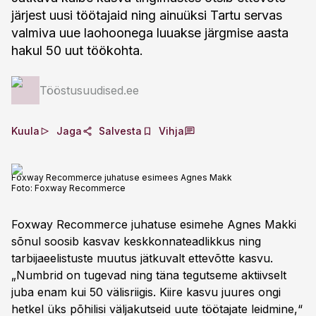
järjest uusi töötajaid ning ainuüksi Tartu servas
valmiva uue laohoonega luuakse järgmise aasta
hakul 50 uut töökohta.
Tööstusuudised.ee
Kuula
Jaga
Salvesta
Vihja
Foxway Recommerce juhatuse esimees Agnes Makk
Foto:
Foxway Recommerce
Foxway Recommerce juhatuse esimehe Agnes Makki
sõnul soosib kasvav keskkonnateadlikkus ning
tarbijaeelistuste muutus jätkuvalt ettevõtte kasvu.
„Numbrid on tugevad ning täna tegutseme aktiivselt
juba enam kui 50 välisriigis. Kiire kasvu juures ongi
hetkel üks põhilisi väljakutseid uute töötajate leidmine,“