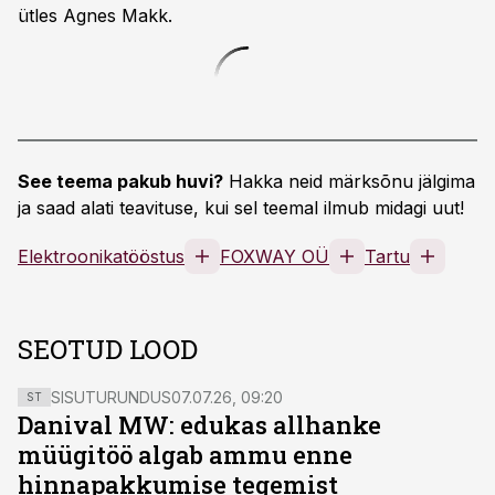
ütles Agnes Makk.
See teema pakub huvi?
Hakka neid märksõnu jälgima
ja saad alati teavituse, kui sel teemal ilmub midagi uut!
Elektroonikatööstus
FOXWAY OÜ
Tartu
SEOTUD LOOD
SISUTURUNDUS
07.07.26, 09:20
ST
Danival MW: edukas allhanke
müügitöö algab ammu enne
hinnapakkumise tegemist