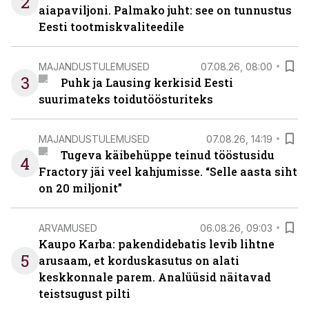
2
aiapaviljoni. Palmako juht: see on tunnustus
Eesti tootmiskvaliteedile
MAJANDUSTULEMUSED
07.08.26, 08:00
3
Puhk ja Lausing kerkisid Eesti
suurimateks toidutöösturiteks
MAJANDUSTULEMUSED
07.08.26, 14:19
Tugeva käibehüppe teinud tööstusidu
4
Fractory jäi veel kahjumisse. “Selle aasta siht
on 20 miljonit”
ARVAMUSED
06.08.26, 09:03
Kaupo Karba: pakendidebatis levib lihtne
5
arusaam, et korduskasutus on alati
keskkonnale parem. Analüüsid näitavad
teistsugust pilti