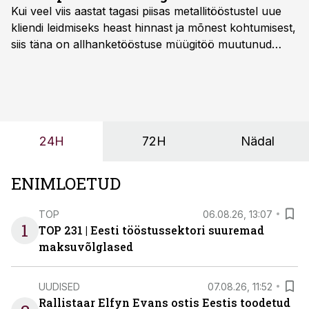
Kui veel viis aastat tagasi piisas metallitööstustel uue
kliendi leidmiseks heast hinnast ja mõnest kohtumisest,
siis täna on allhanketööstuse müügitöö muutunud
märksa pikemaks ja süsteemsemaks. Konkurents on
kasvanud, kliendid kaaluvad otsuseid põhjalikumalt
ning partnerit ei valita enam ainult tootmisvõimekuse
või hinnakirja järgi.
24H
72H
Nädal
ENIMLOETUD
TOP
06.08.26, 13:07
1
TOP 231 | Eesti tööstussektori suuremad
maksuvõlglased
UUDISED
07.08.26, 11:52
Rallistaar Elfyn Evans ostis Eestis toodetud