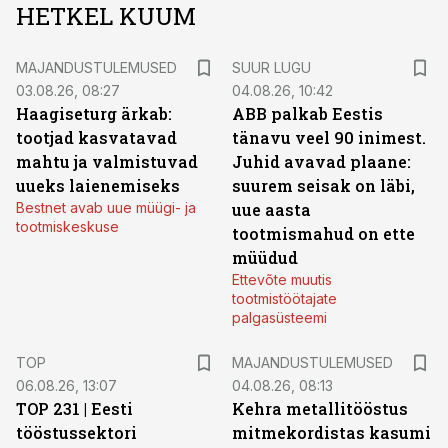
HETKEL KUUM
MAJANDUSTULEMUSED
SUUR LUGU
03.08.26, 08:27
04.08.26, 10:42
Haagiseturg ärkab:
ABB palkab Eestis
tootjad kasvatavad
tänavu veel 90 inimest.
mahtu ja valmistuvad
Juhid avavad plaane:
uueks laienemiseks
suurem seisak on läbi,
Bestnet avab uue müügi- ja
uue aasta
tootmiskeskuse
tootmismahud on ette
müüdud
Ettevõte muutis
tootmistöötajate
palgasüsteemi
TOP
MAJANDUSTULEMUSED
06.08.26, 13:07
04.08.26, 08:13
TOP 231 | Eesti
Kehra metallitööstus
tööstussektori
mitmekordistas kasumi