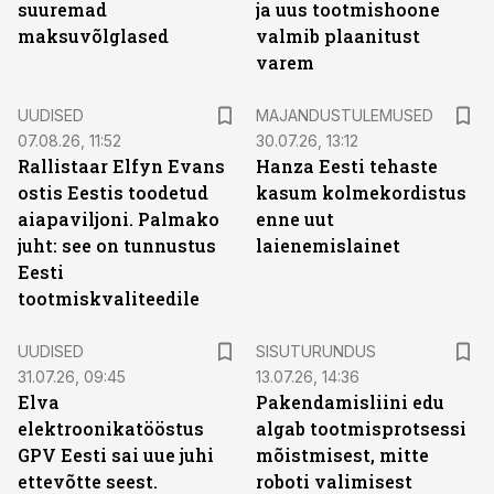
suuremad
ja uus tootmishoone
maksuvõlglased
valmib plaanitust
varem
UUDISED
MAJANDUSTULEMUSED
07.08.26, 11:52
30.07.26, 13:12
Rallistaar Elfyn Evans
Hanza Eesti tehaste
ostis Eestis toodetud
kasum kolmekordistus
aiapaviljoni. Palmako
enne uut
juht: see on tunnustus
laienemislainet
Eesti
tootmiskvaliteedile
ST
UUDISED
SISUTURUNDUS
31.07.26, 09:45
13.07.26, 14:36
Elva
Pakendamisliini edu
elektroonikatööstus
algab tootmisprotsessi
GPV Eesti sai uue juhi
mõistmisest, mitte
ettevõtte seest.
roboti valimisest