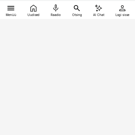
Menüü
Uudised
Raadio
Otsing
AI Chat
Logi sisse
Vana-Lõuna 39/1, 19094 Tallinn
(+372) 667 0111
toostusuudised@toostusuudised.ee
Telli
Reklaam
Firmast
Sisu kasutamisõigused
Ajakirjaniku
eetikakoodeks
Üldtingimused
Privaatsustingimused
Küpsiste poliitika
KKK
Eesti Meediaettevõtete
Eelistuste haldamine