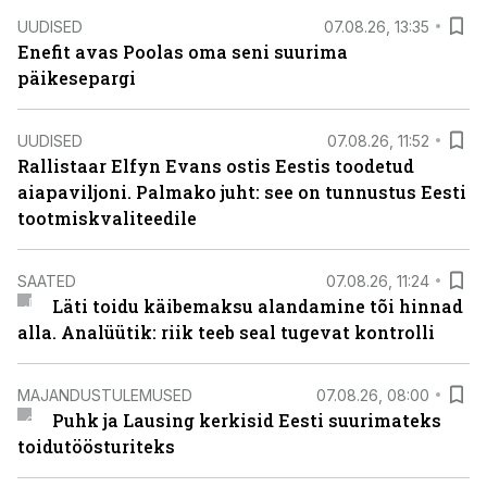
UUDISED
07.08.26, 13:35
Enefit avas Poolas oma seni suurima
päikesepargi
UUDISED
07.08.26, 11:52
Rallistaar Elfyn Evans ostis Eestis toodetud
aiapaviljoni. Palmako juht: see on tunnustus Eesti
tootmiskvaliteedile
SAATED
07.08.26, 11:24
Läti toidu käibemaksu alandamine tõi hinnad
alla. Analüütik: riik teeb seal tugevat kontrolli
MAJANDUSTULEMUSED
07.08.26, 08:00
Puhk ja Lausing kerkisid Eesti suurimateks
toidutöösturiteks