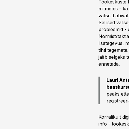
Töökeskuste hõ
mitmetes - ka 
väliseid abiva
Sellised väli
probleemid - e
Normist/takti
lisategevus, m
tihti tegemata
jääb selgeks t
ennetada.
Lauri Ant
baaskurs
peaks ette
registreer
Korralikult di
info - töökesk