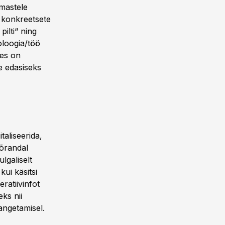
imastele
a konkreetsete
ilti“ ning
oloogia/töö
des on
e edasiseks
taliseerida,
põrandal
lgaliselt
ui käsitsi
ratiivinfot
ks nii
angetamisel.