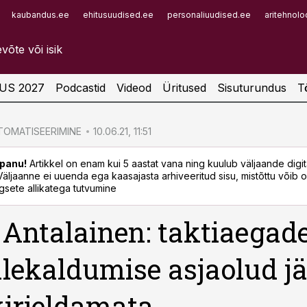
kaubandus.ee
ehitusuudised.ee
personaliuudised.ee
aritehnolo
Infopank
Radar
US 2027
Podcastid
Videod
Üritused
Sisuturundus
T
OMATISEERIMINE
10.06.21, 11:51
panu!
Artikkel on enam kui 5 aastat vana ning kuulub väljaande digi
. Väljaanne ei uuenda ega kaasajasta arhiveeritud sisu, mistõttu võib ol
sete allikatega tutvumine
 Antalainen: taktiaegad
lekaldumise asjaolud j
 kirjeldamata