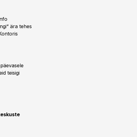
info
ingi“ ära tehes
Kontoris
gapäevasele
d teisigi
ökeskuste