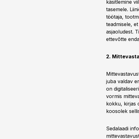
käsitlemine vii
tasemele. Lii
töötaja, tootm
teadmisele, et
asjaoludest. Ti
ettevõtte enda
2. Mittevasta
Mittevastavust
juba valdav e
on digitalisee
vormis mittev
kokku, kirjas 
koosolek selli
Sedalaadi info
mittevastavust