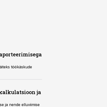
raporteerimisega
näiteks töökäskude
lkalkulatsioon ja
e ja nende elluviimise