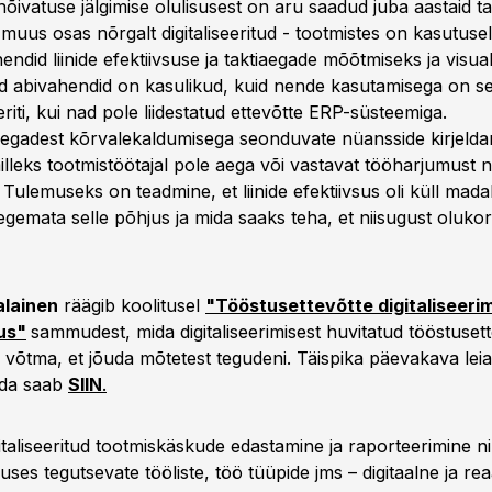
ivatuse jälgimise olulisusest on aru saadud juba aastaid ta
muus osas nõrgalt digitaliseeritud - tootmistes on kasutuse
hendid liinide efektiivsuse ja taktiaegade mõõtmiseks ja visua
sed abivahendid on kasulikud, kuid nende kasutamisega on 
riti, kui nad pole liidestatud ettevõtte ERP-süsteemiga.
aegadest kõrvalekaldumisega seonduvate nüansside kirjeldam
illeks tootmistöötajal pole aega või vastavat tööharjumust n
. Tulemuseks on teadmine, et liinide efektiivsus oli küll mad
egemata selle põhjus ja mida saaks teha, et niisugust oluko
alainen
räägib koolitusel
"Tööstusettevõtte digitaliseeri
us"
sammudest, mida digitaliseerimisest huvitatud tööstuset
 võtma, et jõuda mõtetest tegudeni. Täispika päevakava leia
ida saab
SIIN
.
gitaliseeritud tootmiskäskude edastamine ja raporteerimine n
uses tegutsevate tööliste, töö tüüpide jms – digitaalne ja rea