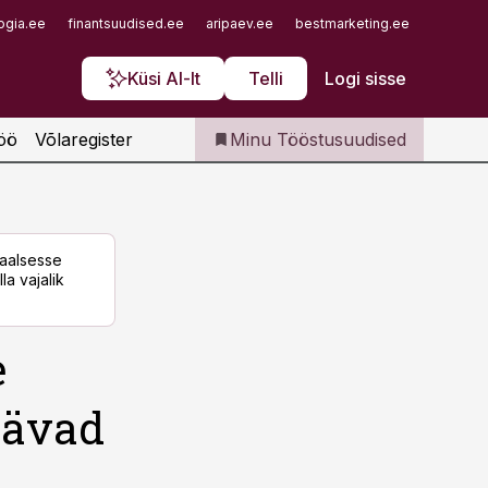
Iseteenindus
ogia.ee
finantsuudised.ee
aripaev.ee
bestmarketing.ee
finantsu
Telli Tööstusuudised
Küsi AI-lt
Telli
Logi sisse
öö
Võlaregister
Minu Tööstusuudised
taalsesse
la vajalik
e
äävad