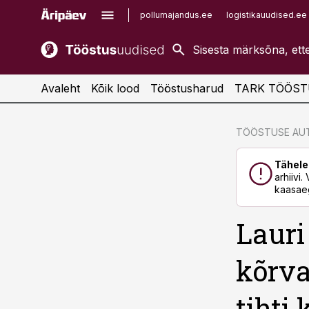
pollumajandus.ee
logistikauudised.ee
kaubandus.ee
imelineajalugu.ee
kinnisvarauudised.ee
imelineteadus.ee
Avaleht
Kõik lood
Tööstusharud
TARK TÖÖST
cebook
cebook
TÖÖSTUSE AUT
Twitter)
Twitter)
Tähele
kedIn
kedIn
arhiivi
kaasaeg
ail
ail
Lauri
k
k
kõrva
tihti