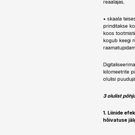
reaalajas.
• skaala teise
prinditakse ko
koos tootmist
kogub keegi n
raamatupidami
Digitaliseerim
kilomeetrite p
olulisi puudujä
3 olulist põhj
1. Liinide ef
hõivatuse jäl