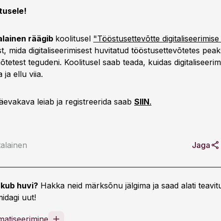
tusele!
alainen räägib
koolitusel
"Tööstusettevõtte digitaliseerimis
 mida digitaliseerimisest huvitatud tööstusettevõtetes peak
õtetest tegudeni. Koolitusel saab teada, kuidas digitaliseerim
 ja ellu viia.
äevakava leiab ja registreerida saab
SIIN
.
talainen
Jaga
kub huvi?
Hakka neid märksõnu jälgima ja saad alati teavitu
idagi uut!
matiseerimine