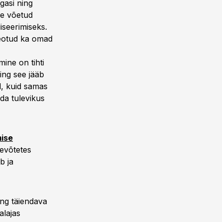
gasi ning
le võetud
liseerimiseks.
seotud ka omad
ine on tihti
ing see jääb
al, kuid samas
rda tulevikus
mise
tevõtetes
b ja
ing täiendava
alajas