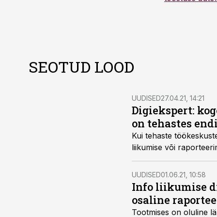
SEOTUD LOOD
UUDISED
27.04.21, 14:21
Digiekspert: ko
on tehastes end
Kui tehaste töökeskuste
liikumise või raporteeri
UUDISED
01.06.21, 10:58
Info liikumise d
osaline raporte
Tootmises on oluline l