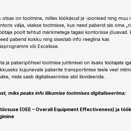
s otsas on tootmine, milles töökäsud ja -joonised ning muu 
ntoris välja, viiakse tootmisse, kus need paberid siis oma „r
öötaja poolt tehtud märkmetega tagasi kontorisse jõuavad. 
eed paberid kokku ning sisestab info reeglina kas
sprogrammi või Excelisse.
ata ja paberipõhisel tootmise juhtimisel on lisaks töötajate i
ikkuseks kujunevale paberite transportimise teele veel mitmei
äke, mida saab digitaliseerimise abil likvideerida.
ust, miks peaks info liikumise tootmises digitaliseerima:
ektiivsuse (OEE – Overall Equipment Effectiveness) ja tö
gimine