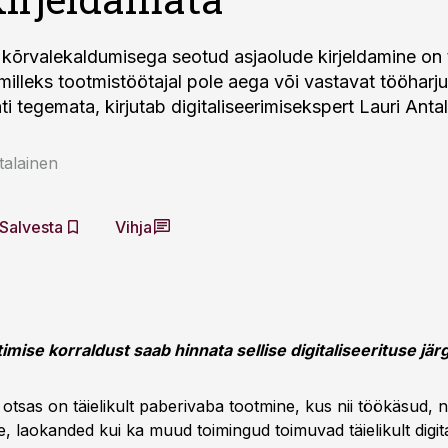
kõrvalekaldumisega seotud asjaolude kirjeldamine on t
 milleks tootmistöötajal pole aega või vastavat tööharj
hti tegemata, kirjutab digitaliseerimisekspert Lauri Anta
talainen
Salvesta
Vihja
mise korraldust saab hinnata sellise digitaliseerituse järg
 otsas on täielikult paberivaba tootmine, kus nii töökäsud, 
, laokanded kui ka muud toimingud toimuvad täielikult digital