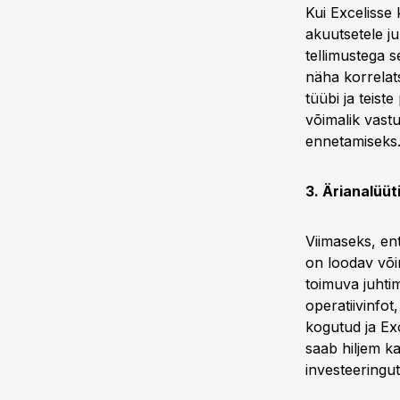
Kui Excelisse
akuutsetele ju
tellimustega s
näha korrelat
tüübi ja teist
võimalik vastu
ennetamiseks
3. Ärianalüüti
Viimaseks, ent
on loodav või
toimuva juhtim
operatiivinfot
kogutud ja Exc
saab hiljem ka
investeeringut