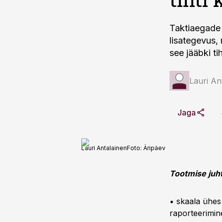
Taktiaegade 
lisategevus,
see jääbki ti
Lauri An
Jaga
Lauri Antalainen
Foto:
Äripäev
Tootmise juhti
• skaala ühes
raporteerimine