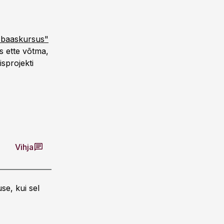
e baaskursus"
s ette võtma,
isprojekti
Vihja
se, kui sel