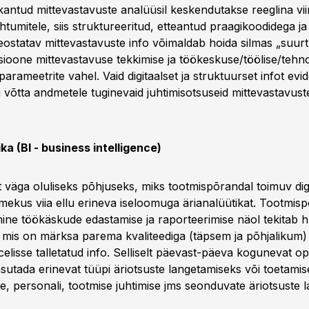
 kantud mittevastavuste analüüsil keskendutakse reeglina vi
htumitele, siis struktureeritud, etteantud praagikoodidega j
eostatav mittevastavuste info võimaldab hoida silmas „suurt p
sioone mittevastavuse tekkimise ja töökeskuse/töölise/tehn
e parameetrite vahel. Vaid digitaalset ja struktuurset infot evi
 võtta andmetele tuginevaid juhtimisotsuseid mittevastavust
.
ka (BI - business intelligence)
 väga oluliseks põhjuseks, miks tootmispõrandal toimuv digi
mekus viia ellu erineva iseloomuga ärianalüütikat. Tootmis
ine töökäskude edastamise ja raporteerimise näol tekitab hu
, mis on märksa parema kvaliteediga (täpsem ja põhjalikum) k
elisse talletatud info. Selliselt päevast-päeva kogunevat ope
sutada erinevat tüüpi äriotsuste langetamiseks või toetamise
e, personali, tootmise juhtimise jms seonduvate äriotsuste l