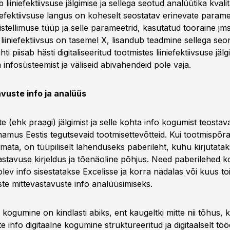
b liiniefektiivsuse jälgimise ja sellega seotud analüütika kvalit
niefektiivsuse langus on koheselt seostatav erinevate param
istellimuse tüüp ja selle parameetrid, kasutatud tooraine jms
 liiniefektiivsus on tasemel X, lisandub teadmine sellega se
hti piisab hästi digitaliseeritud tootmistes liiniefektiivsuse jäl
 infosüsteemist ja väliseid abivahendeid pole vaja.
vuste info ja analüüs
e (ehk praagi) jälgimist ja selle kohta info kogumist teosta
namus Eestis tegutsevaid tootmisettevõtteid. Kui tootmispõr
rimata, on tüüpiliselt lahenduseks paberileht, kuhu kirjutata
astavuse kirjeldus ja tõenäoline põhjus. Need paberilehed 
olev info sisestatakse Excelisse ja korra nädalas või kuus t
ste mittevastavuste info analüüsimiseks.
 kogumine on kindlasti abiks, ent kaugeltki mitte nii tõhus, k
e info digitaalne kogumine struktureeritud ja digitaalselt töö