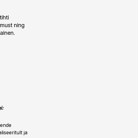
ihti
umust ning
lainen.
i:
nende
iseeritult ja