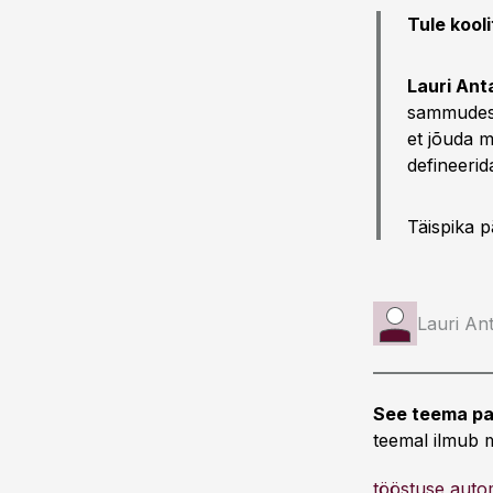
Tule kooli
Lauri Ant
sammudest,
et jõuda m
defineerida
Täispika p
Lauri An
See teema pa
teemal ilmub m
tööstuse auto