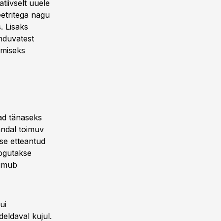
atiivselt uuele
eetritega nagu
. Lisaks
onduvatest
gimiseks
vad tänaseks
andal toimuv
kse etteantud
kogutakse
oimub
ui
deldaval kujul.