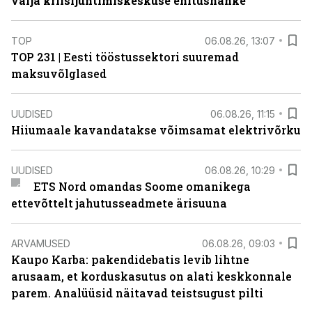
välja kriisijuhtimiskeskuse ehitushanke
TOP
06.08.26, 13:07
TOP 231 | Eesti tööstussektori suuremad
maksuvõlglased
UUDISED
06.08.26, 11:15
Hiiumaale kavandatakse võimsamat elektrivõrku
UUDISED
06.08.26, 10:29
ETS Nord omandas Soome omanikega
ettevõttelt jahutusseadmete ärisuuna
ARVAMUSED
06.08.26, 09:03
Kaupo Karba: pakendidebatis levib lihtne
arusaam, et korduskasutus on alati keskkonnale
parem. Analüüsid näitavad teistsugust pilti