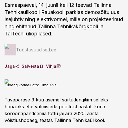
Esmaspäeval, 14. juunil kell 12 teevad Tallinna
Tehnikaülikooli Rauakooli parklas demosõitu uus
isejuhtiv ning elektrivormel, mille on projekteerinud
ning ehitanud Tallinna Tehnikakõrgkooli ja
TalTechi üliõpilased.
Tööstusuudised.ee
Jaga
Salvesta
Vihja
Tudengivormel
Foto:
Timo Anis
Tavapärase 9 kuu asemel sai tudengitiim selleks
hooajaks ette valmistada poolteist aastat, kuna
koroonapandeemia tõttu jäi ära 2020. aasta
võistlushooaeg, teatas Tallinna Tehnikaülikool.