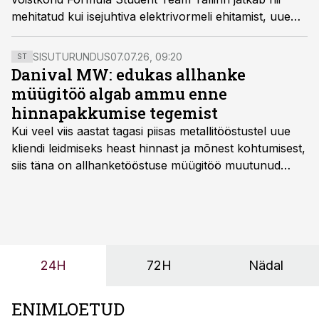
mehitatud kui isejuhtiva elektrivormeli ehitamist, uue
hooaja eesmärk on võistelda vähemalt neljal etapil.
SISUTURUNDUS
07.07.26, 09:20
ST
Danival MW: edukas allhanke
müügitöö algab ammu enne
hinnapakkumise tegemist
Kui veel viis aastat tagasi piisas metallitööstustel uue
kliendi leidmiseks heast hinnast ja mõnest kohtumisest,
siis täna on allhanketööstuse müügitöö muutunud
märksa pikemaks ja süsteemsemaks. Konkurents on
kasvanud, kliendid kaaluvad otsuseid põhjalikumalt
ning partnerit ei valita enam ainult tootmisvõimekuse
või hinnakirja järgi.
24H
72H
Nädal
ENIMLOETUD