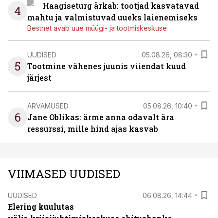
Haagiseturg ärkab: tootjad kasvatavad
4
mahtu ja valmistuvad uueks laienemiseks
Bestnet avab uue müügi- ja tootmiskeskuse
UUDISED
05.08.26, 08:30
5
Tootmine vähenes juunis viiendat kuud
järjest
ARVAMUSED
05.08.26, 10:40
6
Jane Oblikas: ärme anna odavalt ära
ressurssi, mille hind ajas kasvab
VIIMASED UUDISED
UUDISED
06.08.26, 14:44
Elering kuulutas