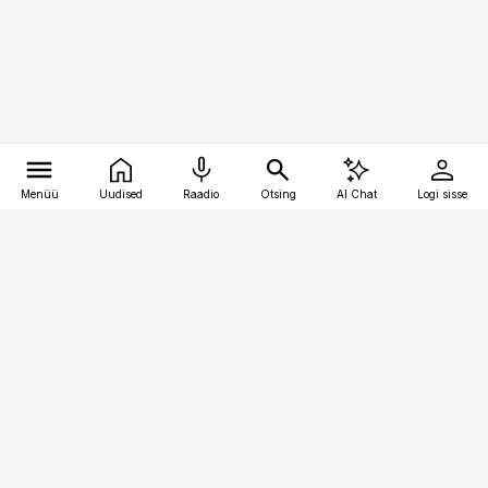
Menüü
Uudised
Raadio
Otsing
AI Chat
Logi sisse
Vana-Lõuna 39/1, 19094 Tallinn
(+372) 667 0111
toostusuudised@toostusuudised.ee
Telli
Reklaam
Firmast