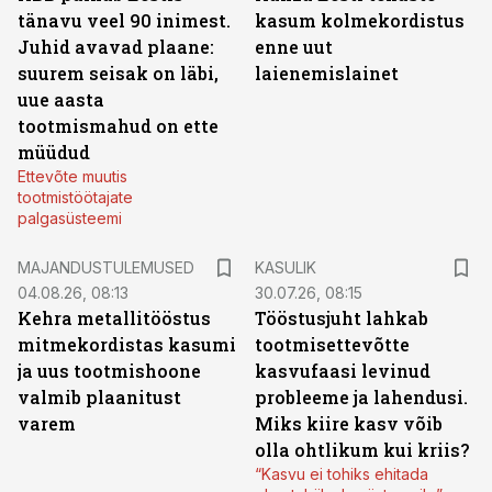
tänavu veel 90 inimest.
kasum kolmekordistus
Juhid avavad plaane:
enne uut
suurem seisak on läbi,
laienemislainet
uue aasta
tootmismahud on ette
müüdud
Ettevõte muutis
tootmistöötajate
palgasüsteemi
MAJANDUSTULEMUSED
KASULIK
04.08.26, 08:13
30.07.26, 08:15
Kehra metallitööstus
Tööstusjuht lahkab
mitmekordistas kasumi
tootmisettevõtte
ja uus tootmishoone
kasvufaasi levinud
valmib plaanitust
probleeme ja lahendusi.
varem
Miks kiire kasv võib
olla ohtlikum kui kriis?
“Kasvu ei tohiks ehitada