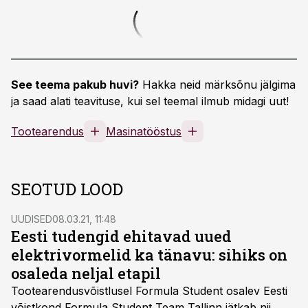
See teema pakub huvi?
Hakka neid märksõnu jälgima
ja saad alati teavituse, kui sel teemal ilmub midagi uut!
Tootearendus
Masinatööstus
SEOTUD LOOD
UUDISED
08.03.21, 11:48
Eesti tudengid ehitavad uued
elektrivormelid ka tänavu: sihiks on
osaleda neljal etapil
Tootearendusvõistlusel Formula Student osalev Eesti
võistkond Formula Student Team Tallinn jätkab nii