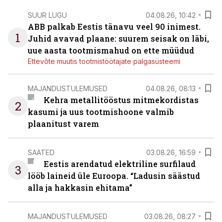
SUUR LUGU
04.08.26, 10:42
ABB palkab Eestis tänavu veel 90 inimest.
1
Juhid avavad plaane: suurem seisak on läbi,
uue aasta tootmismahud on ette müüdud
Ettevõte muutis tootmistöötajate palgasüsteemi
MAJANDUSTULEMUSED
04.08.26, 08:13
Kehra metallitööstus mitmekordistas
2
kasumi ja uus tootmishoone valmib
plaanitust varem
SAATED
03.08.26, 16:59
Eestis arendatud elektriline surfilaud
3
lööb laineid üle Euroopa. “Ladusin säästud
alla ja hakkasin ehitama”
MAJANDUSTULEMUSED
03.08.26, 08:27