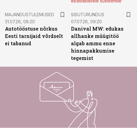
ebastabiilsele süsteemile”
ST
MAJANDUSTULEMUSED
SISUTURUNDUS
31.07.26, 08:20
07.07.26, 09:20
Autotööstuse nõrkus
Danival MW: edukas
Eesti tarnijaid võrdselt
allhanke müügitöö
ei tabanud
algab ammu enne
hinnapakkumise
tegemist