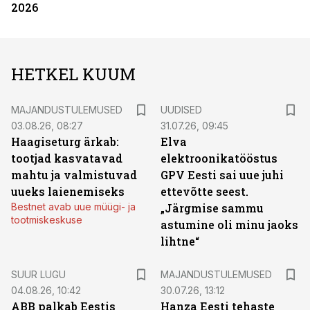
2026
HETKEL KUUM
MAJANDUSTULEMUSED
UUDISED
03.08.26, 08:27
31.07.26, 09:45
Haagiseturg ärkab:
Elva
tootjad kasvatavad
elektroonikatööstus
mahtu ja valmistuvad
GPV Eesti sai uue juhi
uueks laienemiseks
ettevõtte seest.
Bestnet avab uue müügi- ja
„Järgmise sammu
tootmiskeskuse
astumine oli minu jaoks
lihtne“
SUUR LUGU
MAJANDUSTULEMUSED
04.08.26, 10:42
30.07.26, 13:12
ABB palkab Eestis
Hanza Eesti tehaste