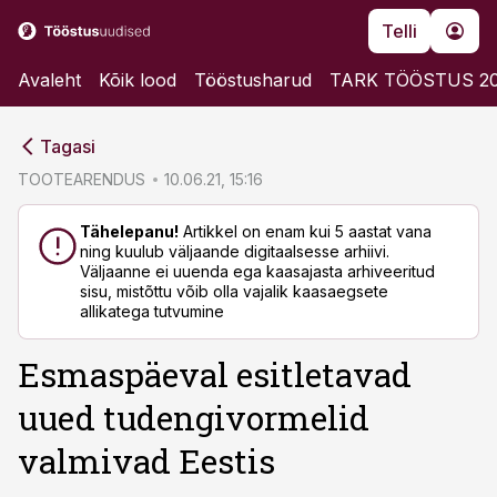
Telli
Avaleht
Kõik lood
Tööstusharud
TARK TÖÖSTUS 2
cebook
Tagasi
Twitter)
TOOTEARENDUS
10.06.21, 15:16
kedIn
Tähelepanu!
Artikkel on enam kui 5 aastat vana
ning kuulub väljaande digitaalsesse arhiivi.
ail
Väljaanne ei uuenda ega kaasajasta arhiveeritud
sisu, mistõttu võib olla vajalik kaasaegsete
k
allikatega tutvumine
Esmaspäeval esitletavad
uued tudengivormelid
valmivad Eestis